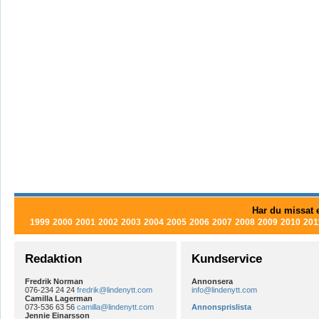
Har du missat e
1999
2000
2001
2002
2003
2004
2005
2006
2007
2008
2009
2010
201
Redaktion
Kundservice
Fredrik Norman
Annonsera
076-234 24 24
fredrik@lindenytt.com
info@lindenytt.com
Camilla Lagerman
073-536 63 56
camilla@lindenytt.com
Annonsprislista
Jennie Einarsson