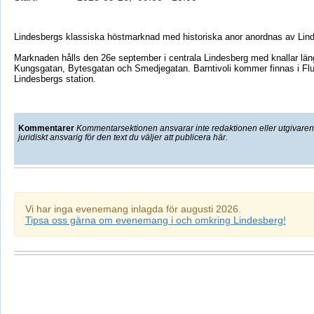
Lindesbergs klassiska höstmarknad med historiska anor anordnas av Lind
Marknaden hålls den 26e september i centrala Lindesberg med knallar lä
Kungsgatan, Bytesgatan och Smedjegatan. Barntivoli kommer finnas i Fl
Lindesbergs station.
Kommentarer
Kommentarsektionen ansvarar inte redaktionen eller utgivaren f
juridiskt ansvarig för den text du väljer att publicera här.
Vi har inga evenemang inlagda för augusti 2026.
Tipsa oss gärna om evenemang i och omkring Lindesberg!