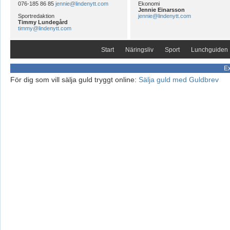
076-185 86 85
jennie@lindenytt.com
Ekonomi
Jennie Einarsson
Sportredaktion
jennie@lindenytt.com
Timmy Lundegård
timmy@lindenytt.com
Start
Näringsliv
Sport
Lunchguiden
Ex
För dig som vill sälja guld tryggt online:
Sälja guld med Guldbrev