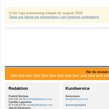
Vi har inga evenemang inlagda för augusti 2026.
Tipsa oss gärna om evenemang i och omkring Lindesberg!
Har du missat e
1999
2000
2001
2002
2003
2004
2005
2006
2007
2008
2009
2010
201
Redaktion
Kundservice
Fredrik Norman
Annonsera
076-234 24 24
fredrik@lindenytt.com
info@lindenytt.com
Camilla Lagerman
073-536 63 56
camilla@lindenytt.com
Annonsprislista
Jennie Einarsson