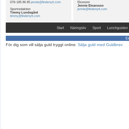
076-185 86 85
jennie@lindenytt.com
Ekonomi
Jennie Einarsson
Sportredaktion
jennie@lindenytt.com
Timmy Lundegård
timmy@lindenytt.com
Start
Näringsliv
Sport
Lunchguiden
Ex
För dig som vill sälja guld tryggt online:
Sälja guld med Guldbrev