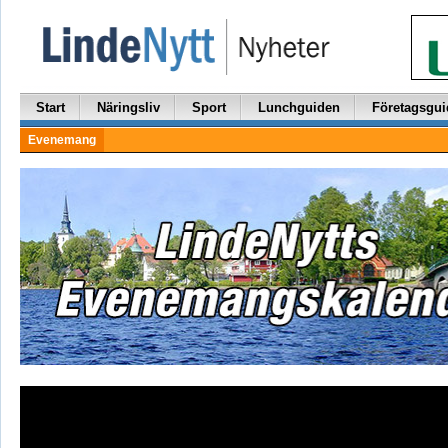
Start
Näringsliv
Sport
Lunchguiden
Företagsgui
Evenemang