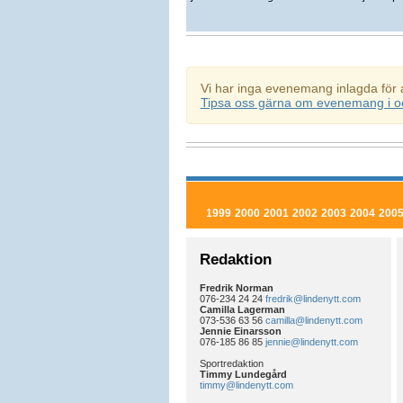
Vi har inga evenemang inlagda för 
Tipsa oss gärna om evenemang i o
1999
2000
2001
2002
2003
2004
200
Redaktion
Fredrik Norman
076-234 24 24
fredrik@lindenytt.com
Camilla Lagerman
073-536 63 56
camilla@lindenytt.com
Jennie Einarsson
076-185 86 85
jennie@lindenytt.com
Sportredaktion
Timmy Lundegård
timmy@lindenytt.com