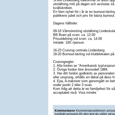
SHRA Lindesberg välkomnar till årets upp
utställning mitt på dagen och avslutas så
kvällskröken.
En liten nyhet för i år är en burnout-tävli
publikens jubel och pris för bästa burnout
Dagens hålltider:
09-16 Vårmönstring utställning Lindeskol
BB Brain på scen: ca. 12:00
Prisutdelning vid scen: ca. 14:00
Inträde: 100:-/person
16-23 Cruising centrala Lindesberg
18-20 Burnout-tävling vid klubblokalen på
Cruisingregler:
1. Alla fordon av ”Amerikansk typ/ursprun
2. Övriga fordon före årsmodell 1984.
3. Har ditt fordon godkänts av personalen v
eller ursprung, erhålls en dekal på dess fr
4. Epa, A-traktorer som genomgått en bety
under punkt 2 eller 3 ovan.
Kom ihåg att detta är en familjefest för 
acceptabel nivå. Visa mindre
Kommentarer
Kommentarsektionen ansvarar
juridiskt ansvarig för den text du väljer att p