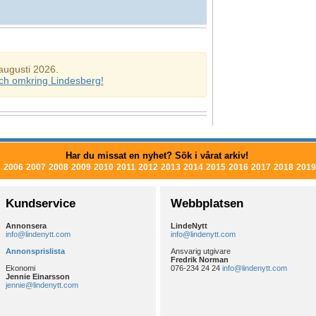
augusti 2026.
ch omkring Lindesberg!
Har du missat en nyhet? Sök i vårat arkiv!
5
2006
2007
2008
2009
2010
2011
2012
2013
2014
2015
2016
2017
2018
2019
Kundservice
Webbplatsen
Annonsera
LindeNytt
info@lindenytt.com
info@lindenytt.com
Annonsprislista
Ansvarig utgivare
Fredrik Norman
Ekonomi
076-234 24 24
info@lindenytt.com
Jennie Einarsson
jennie@lindenytt.com