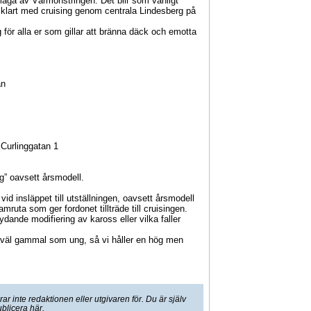
laga av Vårmönstringen. Det blir som vanligt
 klart med cruising genom centrala Lindesberg på
ng för alla er som gillar att bränna däck och emotta
.
an
 Curlinggatan 1
g” oavsett årsmodell.
id insläppet till utställningen, oavsett årsmodell
amruta som ger fordonet tillträde till cruisingen.
dande modifiering av kaross eller vilka faller
såväl gammal som ung, så vi håller en hög men
 inte redaktionen eller utgivaren för. Du är själv
ublicera här.