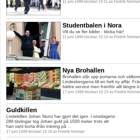
11 juni 1999 klockan 10:11 av Fredrik Norma
Studentbalen i Nora
Vill du se fler bilder - klicka här!
11 juni 1999 klockan 10:14 av Fredrik Norma
Nya Brohallen
Brohallen slår upp portarna och välko
Lindesbergarna till en helt ny affär. Fr
bättre service men framför allt längre ö.
17 juni 1999 klockan 10:15 av Fredrik Norma
Guldkillen
Lindekillen Johan Stunz har gjort det igen. I onsdagens
DM-tävlingar tog Johan guld på 1500 meter trots att
han varit borta ifrån träning på ...
17 juni 1999 klockan 10:16 av Fredrik Norman