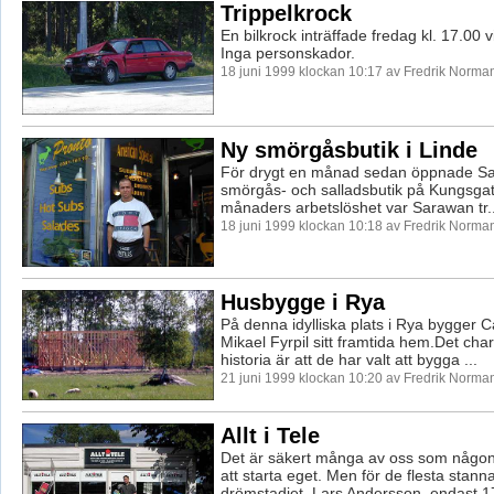
Trippelkrock
En bilkrock inträffade fredag kl. 17.00 v
Inga personskador.
18 juni 1999 klockan 10:17 av Fredrik Norma
Ny smörgåsbutik i Linde
För drygt en månad sedan öppnade S
smörgås- och salladsbutik på Kungsgata
månaders arbetslöshet var Sarawan tr..
18 juni 1999 klockan 10:18 av Fredrik Norma
Husbygge i Rya
På denna idylliska plats i Rya bygger C
Mikael Fyrpil sitt framtida hem.Det cha
historia är att de har valt att bygga ...
21 juni 1999 klockan 10:20 av Fredrik Norma
Allt i Tele
Det är säkert många av oss som någo
att starta eget. Men för de flesta stanna
drömstadiet. Lars Andersson, endast 17