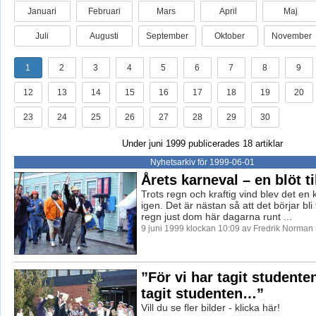
Januari
Februari
Mars
April
Maj
Juli
Augusti
September
Oktober
November
1
2
3
4
5
6
7
8
9
12
13
14
15
16
17
18
19
20
23
24
25
26
27
28
29
30
Under juni 1999 publicerades 18 artiklar
Nyhetsarkiv för 1999-06-01
Årets karneval – en blöt ti
Trots regn och kraftig vind blev det en 
igen. Det är nästan så att det börjar bli
regn just dom här dagarna runt ...
9 juni 1999 klockan 10:09 av Fredrik Norman
”För vi har tagit studenten
tagit studenten…”
Vill du se fler bilder - klicka här!