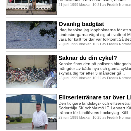
21 juni 1999 klockan 10:21 av Fredrik Norma
Ovanlig badgäst
Idag besökte jag loppholmarna för att 
Lindesbergarna vågat sig ut i vattnet.M
vara för kallt för där var folktomt.Så det 
23 juni 1999 klockan 10:21 av Fredrik Norma
Saknar du din cykel?
Kanske finns den på polisens hittegodsf
mängder av både nya och gamla cykla
skynda dig för efter 3 månader gå...
23 juni 1999 klockan 10:22 av Fredrik Norma
Elitserietränare tar över 
Den tidigare landslags- och elitserieträ
Södertälje SK ochMalmö IF, Lennart Käll
tränare för Lindlövens hockeylag. Käll..
23 juni 1999 klockan 10:25 av Fredrik Norma