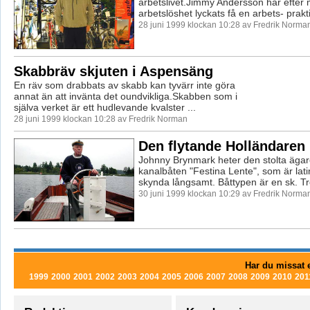
arbetslivet.Jimmy Andersson har efter
arbetslöshet lyckats få en arbets- prakti
28 juni 1999 klockan 10:28 av Fredrik Norma
Skabbräv skjuten i Aspensäng
En räv som drabbats av skabb kan tyvärr inte göra
annat än att invänta det oundvikliga.Skabben som i
själva verket är ett hudlevande kvalster ...
28 juni 1999 klockan 10:28 av Fredrik Norman
Den flytande Holländaren
Johnny Brynmark heter den stolta äga
kanalbåten "Festina Lente", som är lat
skynda långsamt. Båttypen är en sk. Tre
30 juni 1999 klockan 10:29 av Fredrik Norma
Har du missat e
1999
2000
2001
2002
2003
2004
2005
2006
2007
2008
2009
2010
201