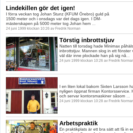
Lindekillen gör det igen!
I förra veckan tog Johan Stunz (KFUM Örebro) guld på
1500 meter och i onsdags var det dags igen. I DM-
mästerskapen på 5000 meter tog Johan hem ...
24 juni 1999 klockan 10:26 av Fredrik Norman
Törstig inbrottstjuv
Natten till torsdag hade Minimax påhäl
inbrottstjuv. Mannen slog in ett fönster
väl där inne plockade han på sig nå...
24 juni 1999 klockan 10:26 av Fredrik Norma
I en liten lokal bakom Sixten Larsson h
nyligen öppnat firman Kontorsservice. 
och servar kontorsmaskiner såsom ...
24 juni 1999 klockan 10:28 av Fredrik Norma
Arbetspraktik
En praktikplats är ett bra sätt att få in en