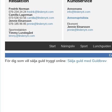
Redaktion
Kundservice
Fredrik Norman
Annonsera
076-234 24 24
fredrik@lindenytt.com
info@lindenytt.com
Camilla Lagerman
073-536 63 56
camilla@lindenytt.com
Annonsprislista
Jennie Einarsson
076-185 86 85
jennie@lindenytt.com
Ekonomi
Jennie Einarsson
Sportredaktion
jennie@lindenytt.com
Timmy Lundegård
timmy@lindenytt.com
Start
Näringsliv
Sport
Lunchguiden
Ex
För dig som vill sälja guld tryggt online:
Sälja guld med Guldbrev