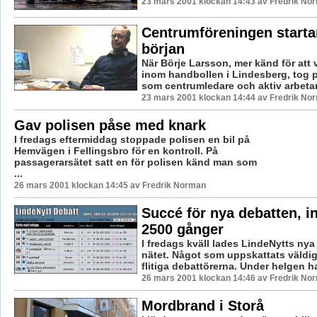
23 mars 2001 klockan 14:43 av Fredrik No
Centrumföreningen starta
början
När Börje Larsson, mer känd för att
inom handbollen i Lindesberg, tog p
som centrumledare och aktiv arbetare
23 mars 2001 klockan 14:44 av Fredrik No
Gav polisen påse med knark
I fredags eftermiddag stoppade polisen en bil på
Hemvägen i Fellingsbro för en kontroll. På
passagerarsätet satt en för polisen känd man som
...
26 mars 2001 klockan 14:45 av Fredrik Norman
Succé för nya debatten, in
2500 gånger
I fredags kväll lades LindeNytts nya
nätet. Något som uppskattats väldi
flitiga debattörerna. Under helgen ha
26 mars 2001 klockan 14:46 av Fredrik No
Mordbrand i Storå