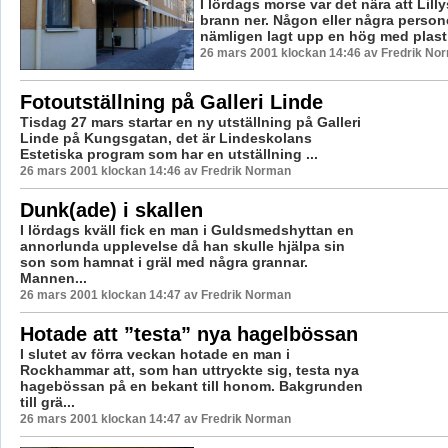
I lördags morse var det nära att Lilly
brann ner. Någon eller några person
nämligen lagt upp en hög med plast 
26 mars 2001 klockan 14:46 av Fredrik No
Fotoutställning på Galleri Linde
Tisdag 27 mars startar en ny utställning på Galleri
Linde på Kungsgatan, det är Lindeskolans
Estetiska program som har en utställning ...
26 mars 2001 klockan 14:46 av Fredrik Norman
Dunk(ade) i skallen
I lördags kväll fick en man i Guldsmedshyttan en
annorlunda upplevelse då han skulle hjälpa sin
son som hamnat i gräl med några grannar.
Mannen...
26 mars 2001 klockan 14:47 av Fredrik Norman
Hotade att ”testa” nya hagelbössan
I slutet av förra veckan hotade en man i
Rockhammar att, som han uttryckte sig, testa nya
hagebössan på en bekant till honom. Bakgrunden
till grä...
26 mars 2001 klockan 14:47 av Fredrik Norman