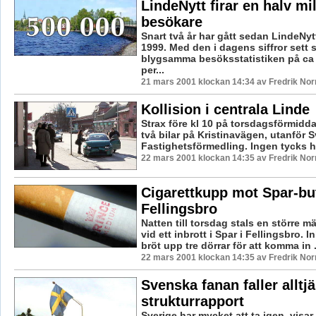
LindeNytt firar en halv mi
besökare
Snart två år har gått sedan LindeNytt
1999. Med den i dagens siffror sett 
blygsamma besöksstatistiken på ca
per...
21 mars 2001 klockan 14:34 av Fredrik No
Kollision i centrala Linde
Strax före kl 10 på torsdagsförmidd
två bilar på Kristinavägen, utanför 
Fastighetsförmedling. Ingen tycks ha
22 mars 2001 klockan 14:35 av Fredrik No
Cigarettkupp mot Spar-but
Fellingsbro
Natten till torsdag stals en större m
vid ett inbrott i Spar i Fellingsbro. 
bröt upp tre dörrar för att komma in .
22 mars 2001 klockan 14:35 av Fredrik No
Svenska fanan faller alltj
strukturrapport
Sverige har mycket att ta igen, visa