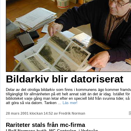
Bildarkiv blir datoriserat
Delar av det otroliga bildarkiv som finns i kommunens ägo kommer framöv
tillgängligt för allmänheten på ett helt annat sätt än det är idag. Istället för a
biblioteket varje gång man letar efter en speciell bild från svunna tider, så 
att göra så via datorn. Tanken …
Läs mer!
28 mars 2001 klockan 14:52 av
Fredrik Norman
Rariteter stals från mc-firma
I Rolf Normans butik, MC-Centralen, i Vedevåg