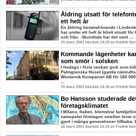
Åldring utsatt för telefon
ett helt år
En åldring hemmahörande i Lindesb
har under ett helt år blivit utsatt för t
och från. -Stundtals har det varit ...
15 mars 2001 klockan 14:29 av Fredrik No
Kommande lägenheter kan
som smör i solsken
I fredags i förra veckan gick som ti
Palmgrenska Huset (gamla nämndhuse
Westervik Kompaniet AB för 160 000 
...
15 mars 2001 klockan 14:30 av Fredrik No
Bo Hansson studerade det
företagsklimatet
I Milano, Italien, blomstrar familjef
samspelet företagen emellan lever v
gjort i många generationer tillbaka. D
16 mars 2001 klockan 14:32 av Fredrik No