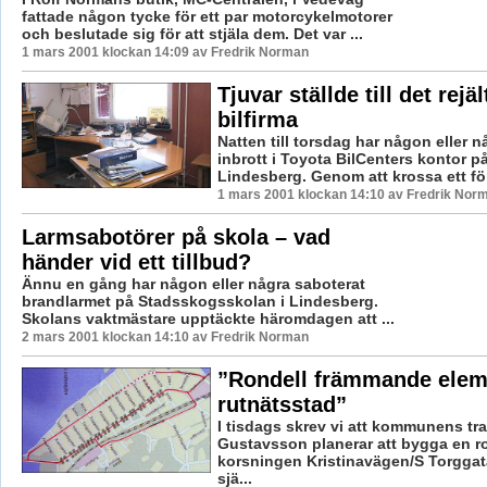
fattade någon tycke för ett par motorcykelmotorer
och beslutade sig för att stjäla dem. Det var ...
1 mars 2001 klockan 14:09 av Fredrik Norman
Tjuvar ställde till det rejäl
bilfirma
Natten till torsdag har någon eller n
inbrott i Toyota BilCenters kontor p
Lindesberg. Genom att krossa ett fön
1 mars 2001 klockan 14:10 av Fredrik Nor
Larmsabotörer på skola – vad
händer vid ett tillbud?
Ännu en gång har någon eller några saboterat
brandlarmet på Stadsskogsskolan i Lindesberg.
Skolans vaktmästare upptäckte häromdagen att ...
2 mars 2001 klockan 14:10 av Fredrik Norman
”Rondell främmande elem
rutnätsstad”
I tisdags skrev vi att kommunens tra
Gustavsson planerar att bygga en ro
korsningen Kristinavägen/S Torgga
sjä...