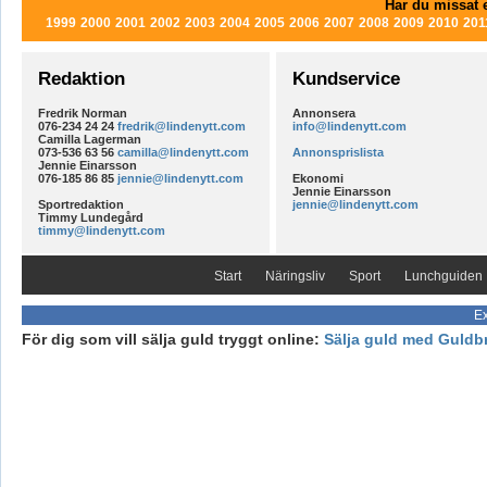
Har du missat e
1999
2000
2001
2002
2003
2004
2005
2006
2007
2008
2009
2010
201
Redaktion
Kundservice
Fredrik Norman
Annonsera
076-234 24 24
fredrik@lindenytt.com
info@lindenytt.com
Camilla Lagerman
073-536 63 56
camilla@lindenytt.com
Annonsprislista
Jennie Einarsson
076-185 86 85
jennie@lindenytt.com
Ekonomi
Jennie Einarsson
Sportredaktion
jennie@lindenytt.com
Timmy Lundegård
timmy@lindenytt.com
Start
Näringsliv
Sport
Lunchguiden
Ex
För dig som vill sälja guld tryggt online:
Sälja guld med Guldb