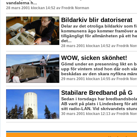
vandalerna h...
28 mars 2001 klockan 14:52 av Fredrik Norman
Bildarkiv blir datoriserat
Delar av det otroliga bildarkiv som f
kommunens ägo kommer framöver at
tillgängligt för allmänheten på ett he
det...
28 mars 2001 klockan 14:52 av Fredrik No
WOW, sicken skönhet!
Gömd under en presenning likt en b
upp för vintern stod hon där och vä
beskådas av den skara nyfikna männ
29 mars 2001 klockan 14:55 av Fredrik No
Stabilare Bredband på G
Sedan i torsdags har bredbandsbol
AB varit på plats i Lindesberg för at
sitt radio-LAN. Vid skrivandets stund
30 mars 2001 klockan 12:13 av Fredrik No