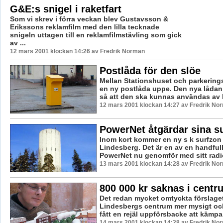
G&E:s snigel i raketfart
Som vi skrev i förra veckan blev Gustavsson &
Erikssons reklamfilm med den lilla tecknade
snigeln uttagen till en reklamfilmstävling som gick
av ...
12 mars 2001 klockan 14:26 av Fredrik Norman
Postlåda för den slöe
Mellan Stationshuset och parkerings
en ny postlåda uppe. Den nya lådan
så att den ska kunnas användas av bi
12 mars 2001 klockan 14:27 av Fredrik No
PowerNet åtgärdar sina s
Inom kort kommer en ny s k surfzon a
Lindesberg. Det är en av en handful
PowerNet nu genomför med sitt radi
13 mars 2001 klockan 14:28 av Fredrik No
800 000 kr saknas i cent
Det redan mycket omtyckta förslaget
Lindesbergs centrum mer mysigt och
fått en rejäl uppförsbacke att kämpa 
14 mars 2001 klockan 14:28 av Fredrik No