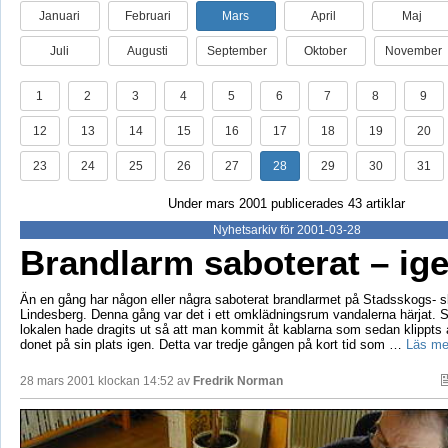
Januari
Februari
Mars
April
Maj
Juli
Augusti
September
Oktober
November
1
2
3
4
5
6
7
8
9
12
13
14
15
16
17
18
19
20
23
24
25
26
27
28
29
30
31
Under mars 2001 publicerades 43 artiklar
Nyhetsarkiv för 2001-03-28
Brandlarm saboterat – ige
Än en gång har någon eller några saboterat brandlarmet på Stadsskogs- s
Lindesberg. Denna gång var det i ett omklädningsrum vandalerna härjat. S
lokalen hade dragits ut så att man kommit åt kablarna som sedan klippts a
donet på sin plats igen. Detta var tredje gången på kort tid som …
Läs me
28 mars 2001 klockan 14:52 av
Fredrik Norman