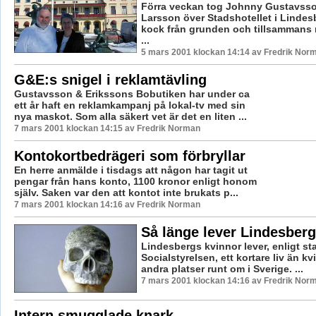
Förra veckan tog Johnny Gustavsso
Larsson över Stadshotellet i Lindes
kock från grunden och tillsammans 
...
5 mars 2001 klockan 14:14 av Fredrik Nor
G&E:s snigel i reklamtävling
Gustavsson & Erikssons Bobutiken har under ca
ett år haft en reklamkampanj på lokal-tv med sin
nya maskot. Som alla säkert vet är det en liten ...
7 mars 2001 klockan 14:15 av Fredrik Norman
Kontokortbedrägeri som förbryllar
En herre anmälde i tisdags att någon har tagit ut
pengar från hans konto, 1100 kronor enligt honom
själv. Saken var den att kontot inte brukats p...
7 mars 2001 klockan 14:16 av Fredrik Norman
Så länge lever Lindesber
Lindesbergs kvinnor lever, enligt sta
Socialstyrelsen, ett kortare liv än 
andra platser runt om i Sverige. ...
7 mars 2001 klockan 14:16 av Fredrik Nor
Intern smugglade knark