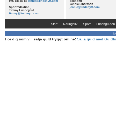
076-185 86 85
jennie@lindenytt.com
Ekonomi
Jennie Einarsson
Sportredaktion
jennie@lindenytt.com
Timmy Lundegård
timmy@lindenytt.com
Start
Näringsliv
Sport
Lunchguiden
Ex
För dig som vill sälja guld tryggt online:
Sälja guld med Guldb