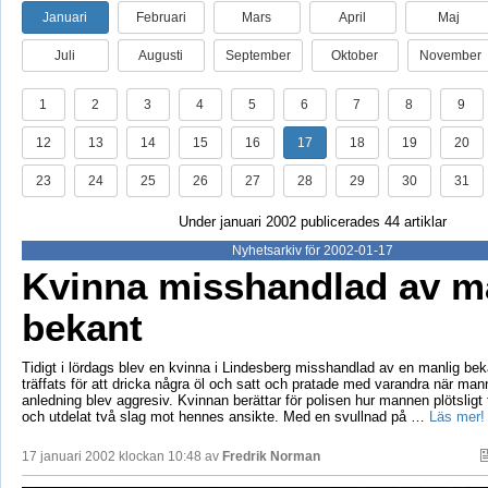
Januari
Februari
Mars
April
Maj
Juli
Augusti
September
Oktober
November
1
2
3
4
5
6
7
8
9
12
13
14
15
16
17
18
19
20
23
24
25
26
27
28
29
30
31
Under januari 2002 publicerades 44 artiklar
Nyhetsarkiv för 2002-01-17
Kvinna misshandlad av m
bekant
Tidigt i lördags blev en kvinna i Lindesberg misshandlad av en manlig be
träffats för att dricka några öl och satt och pratade med varandra när ma
anledning blev aggresiv. Kvinnan berättar för polisen hur mannen plötsligt 
och utdelat två slag mot hennes ansikte. Med en svullnad på …
Läs mer!
17 januari 2002 klockan 10:48 av
Fredrik Norman