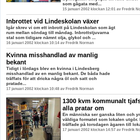
som gågata med...
15 januari 2002 klockan 12:01 av Fredrik 
Inbrottet vid Lindeskolan växer
Igår skrev vi om ett inbrott på Lindeskolan som ägt
rum mellan söndag till måndag. Inbrottstjuvarna
stal som tidigare nämnt olja, glykol och ...
16 januari 2002 klockan 10:14 av Fredrik Norman
Kvinna misshandlad av manlig
bekant
Tidigt i lördags blev en kvinna i Lindesberg
misshandlad av en manlig bekant. De båda hade
träffats för att dricka några öl och satt och
pratade...
17 januari 2002 klockan 10:48 av Fredrik Norman
1300 kvm kommunalt tjafs
alla pratar om
En människa ser ganska liten och ynk
väldiga formatet som lokalen utgör.
träffade på torsdagen ägaren till lokal
17 januari 2002 klockan 14:57 av Fredrik 