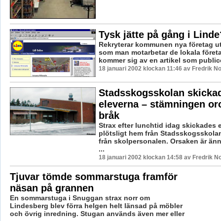
Tysk jätte på gång i Linde
Rekryterar kommunen nya företag ut
som man motarbetar de lokala före
kommer sig av en artikel som publice
18 januari 2002 klockan 11:46 av Fredrik 
Stadsskogsskolan skicka
eleverna – stämningen oro
bråk
Strax efter lunchtid idag skickades 
plötsligt hem från Stadsskogsskola
från skolpersonalen. Orsaken är änn
...
18 januari 2002 klockan 14:58 av Fredrik 
Tjuvar tömde sommarstuga framför
näsan på grannen
En sommarstuga i Snuggan strax norr om
Lindesberg blev förra helgen helt länsad på möbler
och övrig inredning. Stugan används även mer eller