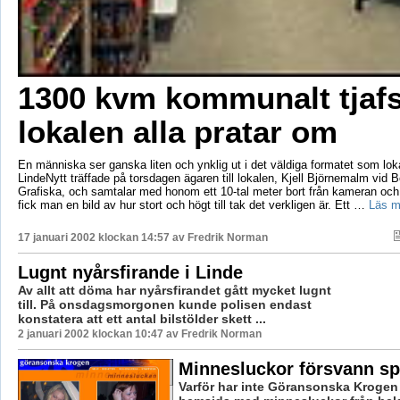
1300 kvm kommunalt tjafs
lokalen alla pratar om
En människa ser ganska liten och ynklig ut i det väldiga formatet som loka
LindeNytt träffade på torsdagen ägaren till lokalen, Kjell Björnemalm vid 
Grafiska, och samtalar med honom ett 10-tal meter bort från kameran och
fick man en bild av hur stort och högt till tak det verkligen är. Ett …
Läs m
17 januari 2002 klockan 14:57 av
Fredrik Norman
Lugnt nyårsfirande i Linde
Av allt att döma har nyårsfirandet gått mycket lugnt
till. På onsdagsmorgonen kunde polisen endast
konstatera att ett antal bilstölder skett ...
2 januari 2002 klockan 10:47 av Fredrik Norman
Minnesluckor försvann sp
Varför har inte Göransonska Krogen