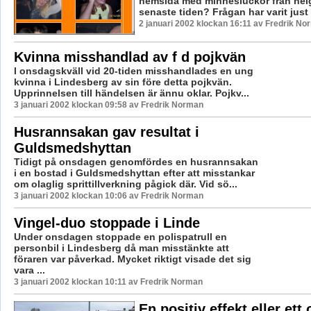
hemsida med minnesluckor från hel
senaste tiden? Frågan har varit just
2 januari 2002 klockan 16:11 av Fredrik N
Kvinna misshandlad av f d pojkvän
I onsdagskväll vid 20-tiden misshandlades en ung
kvinna i Lindesberg av sin före detta pojkvän.
Upprinnelsen till händelsen är ännu oklar. Pojkv...
3 januari 2002 klockan 09:58 av Fredrik Norman
Husrannsakan gav resultat i
Guldsmedshyttan
Tidigt på onsdagen genomfördes en husrannsakan
i en bostad i Guldsmedshyttan efter att misstankar
om olaglig sprittillverkning pågick där. Vid sö...
3 januari 2002 klockan 10:06 av Fredrik Norman
Vingel-duo stoppade i Linde
Under onsdagen stoppade en polispatrull en
personbil i Lindesberg då man misstänkte att
föraren var påverkad. Mycket riktigt visade det sig
vara ...
3 januari 2002 klockan 10:11 av Fredrik Norman
En positiv effekt eller ett