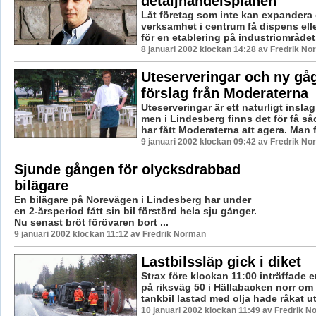
detaljhandelsplanen”
Låt företag som inte kan expandera
verksamhet i centrum få dispens elle
för en etablering på industriområdet.
8 januari 2002 klockan 14:28 av Fredrik N
Uteserveringar och ny gå
förslag från Moderaterna
Uteserveringar är ett naturligt inslag
men i Lindesberg finns det för få s
har fått Moderaterna att agera. Man f
9 januari 2002 klockan 09:42 av Fredrik N
Sjunde gången för olycksdrabbad
bilägare
En bilägare på Norevägen i Lindesberg har under
en 2-årsperiod fått sin bil förstörd hela sju gånger.
Nu senast bröt förövaren bort ...
9 januari 2002 klockan 11:12 av Fredrik Norman
Lastbilssläp gick i diket
Strax före klockan 11:00 inträffade 
på riksväg 50 i Hällabacken norr om
tankbil lastad med olja hade råkat ut 
10 januari 2002 klockan 11:49 av Fredrik 