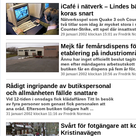
iCafé i nätverk – Lindes bä
koras snart
Nätverksspel som Quake 3 och Count
två titlar som idag är mycket stora i
Counter-Strike, ett spel där insattssty
29 januari 2002 klockan 15:01 av Fredrik 
Mejk får femårsdispens fö
etablering på industriomr
Ännu har inget officiellt beslut tagits
men efter måndagens arbetsutskott ty
butiken får en dispens på fem år för.
30 januari 2002 klockan 10:56 av Fredrik 
Rådigt ingripande av butikspersonal
och allmänheten fällde snattare
Vid 12-tiden i onsdags fick klädaffären Titt In besök
av fyra personer som genast fick personalen att
ana oråd. Eftersom butiken tidigare haft ...
31 januari 2002 klockan 11:16 av Fredrik Norman
Svårt för fotgängare att k
Kristinavägen