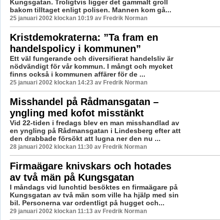
Kungsgatan. Troligtvis ligger det gammalt groll
bakom tilltaget enligt polisen. Mannen kom gå...
25 januari 2002 klockan 10:19 av Fredrik Norman
Kristdemokraterna: ”Ta fram en
handelspolicy i kommunen”
Ett väl fungerande och diversifierat handelsliv är
nödvändigt för vår kommun. I mångt och mycket
finns också i kommunen affärer för de ...
25 januari 2002 klockan 14:23 av Fredrik Norman
Misshandel på Rådmansgatan –
yngling med kofot misstänkt
Vid 22-tiden i fredags blev en man misshandlad av
en yngling på Rådmansgatan i Lindesberg efter att
den drabbade försökt att lugna ner den nu ...
28 januari 2002 klockan 11:30 av Fredrik Norman
Firmaägare knivskars och hotades
av två män på Kungsgatan
I måndags vid lunchtid besöktes en firmaägare på
Kungsgatan av två män som ville ha hjälp med sin
bil. Personerna var ordentligt på hugget och...
29 januari 2002 klockan 11:13 av Fredrik Norman