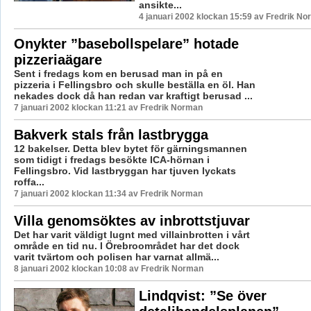
ansikte...
4 januari 2002 klockan 15:59 av Fredrik N
Onykter ”basebollspelare” hotade
pizzeriaägare
Sent i fredags kom en berusad man in på en
pizzeria i Fellingsbro och skulle beställa en öl. Han
nekades dock då han redan var kraftigt berusad ...
7 januari 2002 klockan 11:21 av Fredrik Norman
Bakverk stals från lastbrygga
12 bakelser. Detta blev bytet för gärningsmannen
som tidigt i fredags besökte ICA-hörnan i
Fellingsbro. Vid lastbryggan har tjuven lyckats
roffa...
7 januari 2002 klockan 11:34 av Fredrik Norman
Villa genomsöktes av inbrottstjuvar
Det har varit väldigt lugnt med villainbrotten i vårt
område en tid nu. I Örebroområdet har det dock
varit tvärtom och polisen har varnat allmä...
8 januari 2002 klockan 10:08 av Fredrik Norman
Lindqvist: ”Se över