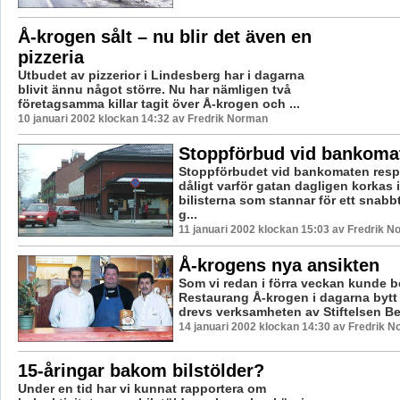
Å-krogen sålt – nu blir det även en
pizzeria
Utbudet av pizzerior i Lindesberg har i dagarna
blivit ännu något större. Nu har nämligen två
företagsamma killar tagit över Å-krogen och ...
10 januari 2002 klockan 14:32 av Fredrik Norman
Stoppförbud vid bankoma
Stoppförbudet vid bankomaten resp
dåligt varför gatan dagligen korkas i
bilisterna som stannar för ett snabb
g...
11 januari 2002 klockan 15:03 av Fredrik 
Å-krogens nya ansikten
Som vi redan i förra veckan kunde be
Restaurang Å-krogen i dagarna bytt 
drevs verksamheten av Stiftelsen Be
14 januari 2002 klockan 14:30 av Fredrik 
15-åringar bakom bilstölder?
Under en tid har vi kunnat rapportera om