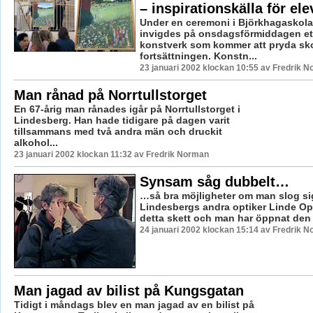
– inspirationskälla för ele
Under en ceremoni i Björkhagaskola
invigdes på onsdagsförmiddagen ett
konstverk som kommer att pryda sko
fortsättningen. Konstn...
23 januari 2002 klockan 10:55 av Fredrik 
Man rånad på Norrtullstorget
En 67-årig man rånades igår på Norrtullstorget i
Lindesberg. Han hade tidigare på dagen varit
tillsammans med två andra män och druckit
alkohol...
23 januari 2002 klockan 11:32 av Fredrik Norman
Synsam såg dubbelt…
…så bra möjligheter om man slog s
Lindesbergs andra optiker Linde Opt
detta skett och man har öppnat den n
24 januari 2002 klockan 15:14 av Fredrik 
Man jagad av bilist på Kungsgatan
Tidigt i måndags blev en man jagad av en bilist på