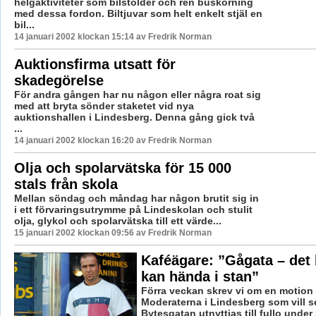
helgaktiviteter som bilstölder och ren buskörning
med dessa fordon. Biltjuvar som helt enkelt stjäl en
bil...
14 januari 2002 klockan 15:14 av Fredrik Norman
Auktionsfirma utsatt för
skadegörelse
För andra gången har nu någon eller några roat sig
med att bryta sönder staketet vid nya
auktionshallen i Lindesberg. Denna gång gick två
...
14 januari 2002 klockan 16:20 av Fredrik Norman
Olja och spolarvätska för 15 000
stals från skola
Mellan söndag och måndag har någon brutit sig in
i ett förvaringsutrymme på Lindeskolan och stulit
olja, glykol och spolarvätska till ett värde...
15 januari 2002 klockan 09:56 av Fredrik Norman
Kaféägare: ”Gågata – det
kan hända i stan”
Förra veckan skrev vi om en motion 
Moderaterna i Lindesberg som vill se
Bytesgatan utnyttjas till fullo unde