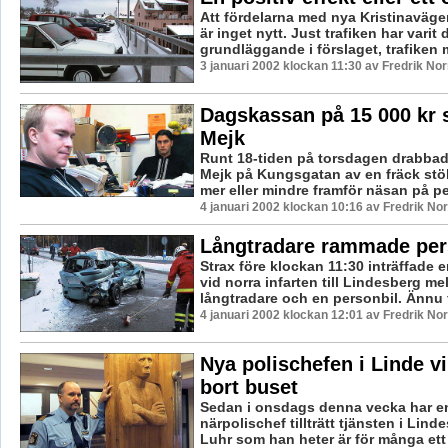
Att fördelarna med nya Kristinaväge
är inget nytt. Just trafiken har varit 
grundläggande i förslaget, trafiken m
3 januari 2002 klockan 11:30 av Fredrik N
Dagskassan på 15 000 kr s
Mejk
Runt 18-tiden på torsdagen drabbad
Mejk på Kungsgatan av en fräck st
mer eller mindre framför näsan på pe
4 januari 2002 klockan 10:16 av Fredrik N
Långtradare rammade per
Strax före klockan 11:30 inträffade e
vid norra infarten till Lindesberg me
långtradare och en personbil. Ännu f
4 januari 2002 klockan 12:01 av Fredrik N
Nya polischefen i Linde vi
bort buset
Sedan i onsdags denna vecka har e
närpolischef tillträtt tjänsten i Lin
Luhr som han heter är för många ett