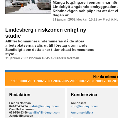
Många fotgängare i centrum har hört 
LindeNytt angående ombyggnaden 
Kristinavägen och påpekat att det vi
dagen är ...
31 januari 2002 klockan 15:29 av Fredrik 
Lindesberg i riskzonen enligt ny
studie
Alltfler kommuner undermineras då de stora
arbetsplatserna säljs ut till företag utomlands.
Samtidigt som detta sker tittar oftast kommunens
styre ...
31 januari 2002 klockan 16:45 av Fredrik Norman
Har du missat e
1999
2000
2001
2002
2003
2004
2005
2006
2007
2008
2009
2010
201
Redaktion
Kundservice
Fredrik Norman
Annonsera
076-234 24 24
fredrik@lindenytt.com
info@lindenytt.com
Camilla Lagerman
073-536 63 56
camilla@lindenytt.com
Annonsprislista
Jennie Einarsson