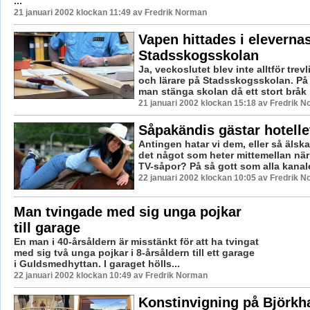
...
21 januari 2002 klockan 11:49 av Fredrik Norman
Vapen hittades i eleverna
Stadsskogsskolan
Ja, veckoslutet blev inte alltför trevl
och lärare på Stadsskogsskolan. På 
man stänga skolan då ett stort bråk .
21 januari 2002 klockan 15:18 av Fredrik 
Såpakändis gästar hotelle
Antingen hatar vi dem, eller så älsk
det något som heter mittemellan när
TV-såpor? På så gott som alla kanaler
22 januari 2002 klockan 10:05 av Fredrik 
Man tvingade med sig unga pojkar
till garage
En man i 40-årsåldern är misstänkt för att ha tvingat
med sig två unga pojkar i 8-årsåldern till ett garage
i Guldsmedhyttan. I garaget hölls...
22 januari 2002 klockan 10:49 av Fredrik Norman
Konstinvigning på Björkh