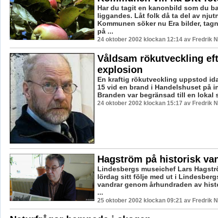
Har du tagit en kanonbild som du ba
liggandes. Låt folk då ta del av njut
Kommunen söker nu Era bilder, tagn
på ...
24 oktober 2002 klockan 12:14 av Fredrik
Våldsam rökutveckling eft
explosion
En kraftig rökutveckling uppstod ida
15 vid en brand i Handelshuset på i
Branden var begränsad till en lokal s
24 oktober 2002 klockan 15:17 av Fredrik
Hagström på historisk va
Lindesbergs museichef Lars Hagstr
lördag sitt följe med ut i Lindesber
vandrar genom århundraden av hist
...
25 oktober 2002 klockan 09:21 av Fredrik