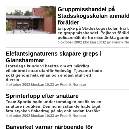
Gruppmisshandel på
Stadsskogsskolan anmäld
förälder
En pojke på Stadsskogsskolan har bli
en gruppmisshandel. Pojkens föräld
polisanmält de tre misstänkta gärni
4 oktober 2002 klockan 10:32 av Fredrik N
Elefantsignaturens skapare greps i
Glanshammar
I torsdags kunde vi berätta om ett märkligt
villainbrott strax utanför Vedevåg. Tjuvarna hade
sökt genom hela villan och endast stulit ett
dussin...
4 oktober 2002 klockan 10:33 av Fredrik Norman
Sprinterlopp efter snattare
Team Sportia hade under torsdagen besök av en
snattare i butiken. Den nu misstänkte hade tagit
åtta stycken fiskedrag på sig och sedan försökt ...
4 oktober 2002 klockan 10:33 av Fredrik Norman
Banverket varnar närboende för