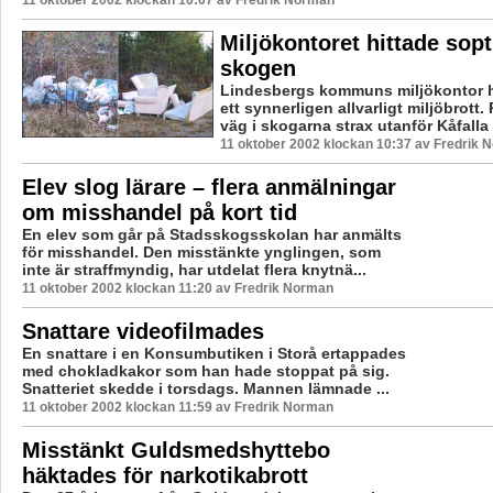
Miljökontoret hittade sopt
skogen
Lindesbergs kommuns miljökontor h
ett synnerligen allvarligt miljöbrott.
väg i skogarna strax utanför Kåfalla .
11 oktober 2002 klockan 10:37 av Fredrik 
Elev slog lärare – flera anmälningar
om misshandel på kort tid
En elev som går på Stadsskogsskolan har anmälts
för misshandel. Den misstänkte ynglingen, som
inte är straffmyndig, har utdelat flera knytnä...
11 oktober 2002 klockan 11:20 av Fredrik Norman
Snattare videofilmades
En snattare i en Konsumbutiken i Storå ertappades
med chokladkakor som han hade stoppat på sig.
Snatteriet skedde i torsdags. Mannen lämnade ...
11 oktober 2002 klockan 11:59 av Fredrik Norman
Misstänkt Guldsmedshyttebo
häktades för narkotikabrott