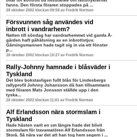
fanns. Den första föraren stoppades på ...
28 oktober 2002 klockan 09:58 av Fredrik Norman
Försvunnen såg användes vid
inbrott i vandrarhem?
Natten till söndag har vandrarhemmet vid gamla Å-
gården haft påhälsning av en inbrottstjuv.
Gärningsmannen hade tagit sig in via ett fönster
p...
28 oktober 2002 klockan 10:27 av Fredrik Norman
Rally-Johnny hamnade i blåsväder i
Tyskland
Det blev bokstavligen fullt blås för Lindesbergs
rallyprofil Johnny Johansson då han tillsammans
med föraren Mats Jonsson ställde upp i den
tyska...
28 oktober 2002 klockan 11:01 av Fredrik Norman
Alf Erlandsson nära stormslam i
Tyskland
Hade hästen varit en cm längre hade det blivit
stormslam för travamatören Alf Erlandsson från
Storå. Så nära var det att han tog hem segern i ...