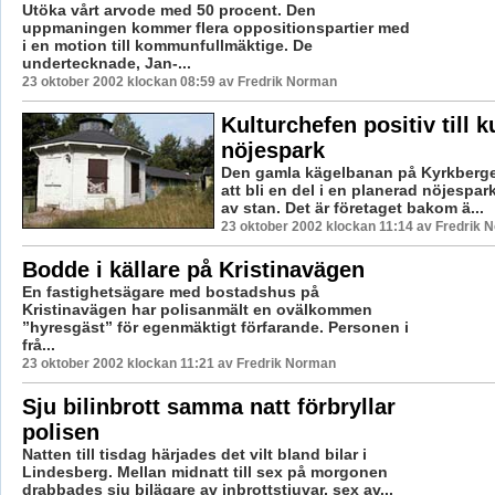
Utöka vårt arvode med 50 procent. Den
uppmaningen kommer flera oppositionspartier med
i en motion till kommunfullmäktige. De
undertecknade, Jan-...
23 oktober 2002 klockan 08:59 av Fredrik Norman
Kulturchefen positiv till ku
nöjespark
Den gamla kägelbanan på Kyrkberg
att bli en del i en planerad nöjespar
av stan. Det är företaget bakom ä...
23 oktober 2002 klockan 11:14 av Fredrik 
Bodde i källare på Kristinavägen
En fastighetsägare med bostadshus på
Kristinavägen har polisanmält en ovälkommen
”hyresgäst” för egenmäktigt förfarande. Personen i
frå...
23 oktober 2002 klockan 11:21 av Fredrik Norman
Sju bilinbrott samma natt förbryllar
polisen
Natten till tisdag härjades det vilt bland bilar i
Lindesberg. Mellan midnatt till sex på morgonen
drabbades sju bilägare av inbrottstjuvar, sex av...