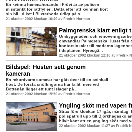
En kvinna hemmahörande i Frövi är av polisen
misstänkt för rattfylleri. Detta efter att kvinnan kört
sin bil i diket i Blixterboda tidigt på s...
21 oktober 2002 klockan 10:49 av Fredrik Norman
Palmgrenska klart enligt 
Ombyggnaden och renoveringsarbe
omvandlar Palmgrenska Huset från 
kontorslokaler till moderna lägenhet
tidsplanen. Hyresgä...
21 oktober 2002 klockan 12:10 av Fredrik
Bildspel: Hösten sett genom
kameran
En rekordvarm sommar har gått över till en svinkall
höst. De första snöflingorna har fallit, nere vid
Bottenån ligger ett tunt islager på ...
21 oktober 2002 klockan 15:50 av Fredrik Norman
Yngling sköt med vapen f
Strax före klockan 17 igår, måndag, 
polispatrull upp till Björkhagaskolan 
blivit känt att en yngling sköt med v
22 oktober 2002 klockan 11:27 av Fredrik 