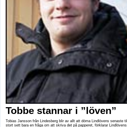
Tobbe stannar i ”löven”
Tobias Jansson från Lindesberg blir av allt att döma Lindlövens senaste till
stort sett bara en fråga om att skriva det på papperet, förklarar Lindlövens