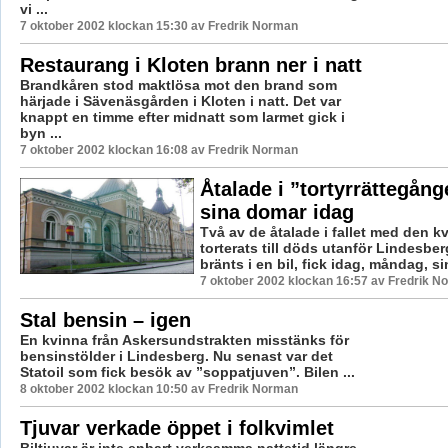
vi ...
7 oktober 2002 klockan 15:30 av Fredrik Norman
Restaurang i Kloten brann ner i natt
Brandkåren stod maktlösa mot den brand som
härjade i Sävenäsgården i Kloten i natt. Det var
knappt en timme efter midnatt som larmet gick i
byn ...
7 oktober 2002 klockan 16:08 av Fredrik Norman
Åtalade i ”tortyrrättegång
sina domar idag
Två av de åtalade i fallet med den 
torterats till döds utanför Lindesbe
bränts i en bil, fick idag, måndag, si
7 oktober 2002 klockan 16:57 av Fredrik N
Stal bensin – igen
En kvinna från Askersundstrakten misstänks för
bensinstölder i Lindesberg. Nu senast var det
Statoil som fick besök av ”soppatjuven”. Bilen ...
8 oktober 2002 klockan 10:50 av Fredrik Norman
Tjuvar verkade öppet i folkvimlet
Biltjuvar är inte enbart verksamma nattetid längre,