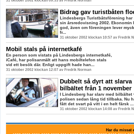
31 oktober 2002 klockan 09:53 av Fredrik Norman
Bidrag gav turistbåten flo
Lindesbergs Turistbåtsförening har
sin årsredovisning 2002. Ekonomi
god, även om föreningen lever myck
fr...
31 oktober 2002 klockan 10:57 av Fredrik
Mobil stals på internetkafé
En person som vistats på Lindesbergs internetkafé,
iCafé, har polisanmält att hans mobiltelefon stals
vid ett besök där. Enligt uppgift hade han...
31 oktober 2002 klockan 12:07 av Fredrik Norman
Dubbelt så dyrt att slarv
bilbältet från 1 november
I Lindesberg har slarv med bilbältet v
polisen sedan lång tid tillbaka. Nu 
fått det svart på vitt i en helt färsk ...
31 oktober 2002 klockan 14:08 av Fredrik
Har du missat e