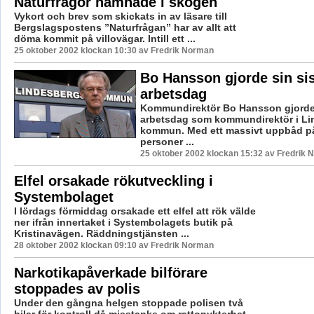
Naturfrågor hamnade i skogen
Vykort och brev som skickats in av läsare till
Bergslagspostens ”Naturfrågan” har av allt att
döma kommit på villovägar. Intill ett ...
25 oktober 2002 klockan 10:30 av Fredrik Norman
Bo Hansson gjorde sin si
arbetsdag
Kommundirektör Bo Hansson gjorde 
arbetsdag som kommundirektör i Li
kommun. Med ett massivt uppbåd på
personer ...
25 oktober 2002 klockan 15:32 av Fredrik
Elfel orsakade rökutveckling i
Systembolaget
I lördags förmiddag orsakade ett elfel att rök välde
ner ifrån innertaket i Systembolagets butik på
Kristinavägen. Räddningstjänsten ...
28 oktober 2002 klockan 09:10 av Fredrik Norman
Narkotikapåverkade bilförare
stoppades av polis
Under den gångna helgen stoppade polisen två
bilar för kontroll då misstanke om rattonykterhet