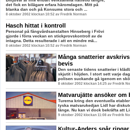
det fick en bilägare erfara häromdagen. Mitt på
blanka dan och på Konsums stora och ...
8 oktober 2002 klockan 10:52 av Fredrik Norman
Hasch hittat i kontroll
Personal på fångvårdsanstalten Hinseberg i Frövi
gjorde i förra veckan en stickprovskontroll av de
intagna. Detta resulterade i att en mindre mä...
8 oktober 2002 klockan 10:52 av Fredrik Norman
Många snatterier avskrivs 
bevis
Den senaste tidens snatterier i kläd
skjutit i höjden. I stort sett varje da
polisen suckande gå igenom en skör
8 oktober 2002 klockan 14:25 av Fredrik N
Matvarujätte ansöker om 
Turerna kring den eventuella etable
tyska matvarukedjan Lidl har diskute
länge. Nu kan vi dock bekräfta att Lid
9 oktober 2002 klockan 11:08 av Fredrik N
Kultur-Anders spår ringar