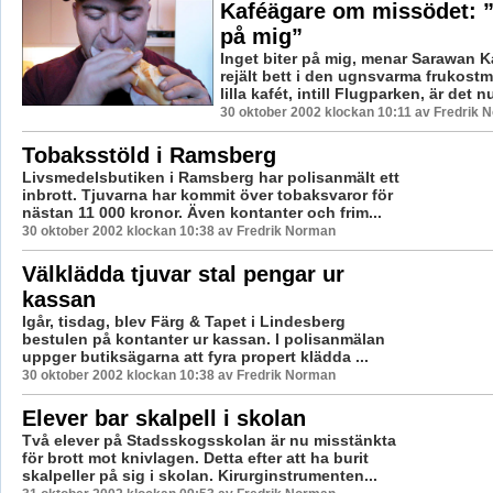
Kaféägare om missödet: ”I
på mig”
Inget biter på mig, menar Sarawan Ka
rejält bett i den ugnsvarma frukost
lilla kafét, intill Flugparken, är det nu
30 oktober 2002 klockan 10:11 av Fredrik 
Tobaksstöld i Ramsberg
Livsmedelsbutiken i Ramsberg har polisanmält ett
inbrott. Tjuvarna har kommit över tobaksvaror för
nästan 11 000 kronor. Även kontanter och frim...
30 oktober 2002 klockan 10:38 av Fredrik Norman
Välklädda tjuvar stal pengar ur
kassan
Igår, tisdag, blev Färg & Tapet i Lindesberg
bestulen på kontanter ur kassan. I polisanmälan
uppger butiksägarna att fyra propert klädda ...
30 oktober 2002 klockan 10:38 av Fredrik Norman
Elever bar skalpell i skolan
Två elever på Stadsskogsskolan är nu misstänkta
för brott mot knivlagen. Detta efter att ha burit
skalpeller på sig i skolan. Kirurginstrumenten...