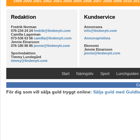
1999
2000
2001
2002
2003
2004
2005
2006
2007
2008
2009
2010
201
Redaktion
Kundservice
Fredrik Norman
Annonsera
076-234 24 24
fredrik@lindenytt.com
info@lindenytt.com
Camilla Lagerman
073-536 63 56
camilla@lindenytt.com
Annonsprislista
Jennie Einarsson
076-185 86 85
jennie@lindenytt.com
Ekonomi
Jennie Einarsson
Sportredaktion
jennie@lindenytt.com
Timmy Lundegård
timmy@lindenytt.com
Start
Näringsliv
Sport
Lunchguiden
Ex
För dig som vill sälja guld tryggt online:
Sälja guld med Guldb