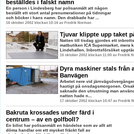
beställdes i falskt namn
En person i Lindesberg har polisanmält att någon
beställt ett stort antal prenumerationer på tidningar
och böcker i hans namn. Den drabbade har ...
16 oktober 2002 klockan 10:16 av Fredrik Norman
Tjuvar klippte upp taket p
Natten till tisdag gjordes ett inbrot
matbutiken ICA Supermarket, mera 
Lindehallen. Inbrottsförsöket upptäc
16 oktober 2002 klockan 11:00 av Fredrik 
Dyra maskiner stals från 
Banvägen
Arbetet nere vid järnvägsövergång
hastigt på onsdagsmorgonen. Orsa
saknade den utrustning man använd
natten hade n...
17 oktober 2002 klockan 10:47 av Fredrik
Bakruta krossades under färd i
centrum – av en golfboll?
En bilist har polisanmält en händelse som av allt att
döma handlar om ett mycket fräckt fall av