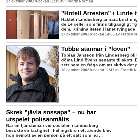
17 oktober 2002 klockan 11:35 av Fredrik Norman
”Hotell Arresten” i Linde
Häktet i Lindesberg är nära bristni
de 14 celler som finns tillgängligt ”
dem. Kriminaliteten i länet tvingade .
17 oktober 2002 klockan 14:05 av Fredrik
Tobbe stannar i ”löven”
Tobias Jansson från Lindesberg blir a
döma Lindlövens senaste tillskott. De
sett bara en fråga om att skriva det p
18 oktober 2002 klockan 11:43 av Fredrik 
Skrek ”jävla sossapa” – nu har
utspelet polisanmälts
När en tjänsteman vid socialen i Lindesberg
besökte en fastighet i Fellingsbro i ett ärende blev
hon bemött av en person på ett sätt som nu ...