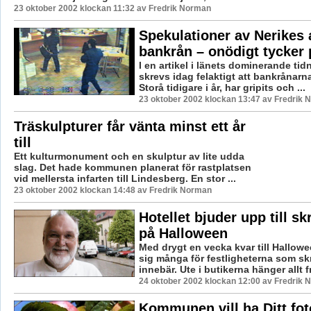
23 oktober 2002 klockan 11:32 av Fredrik Norman
Spekulationer av Nerikes
bankrån – onödigt tycker 
I en artikel i länets dominerande ti
skrevs idag felaktigt att bankrånarna
Storå tidigare i år, har gripits och ...
23 oktober 2002 klockan 13:47 av Fredrik
Träskulpturer får vänta minst ett år
till
Ett kulturmonument och en skulptur av lite udda
slag. Det hade kommunen planerat för rastplatsen
vid mellersta infarten till Lindesberg. En stor ...
23 oktober 2002 klockan 14:48 av Fredrik Norman
Hotellet bjuder upp till s
på Halloween
Med drygt en vecka kvar till Hallow
sig många för festligheterna som s
innebär. Ute i butikerna hänger allt f
24 oktober 2002 klockan 12:00 av Fredrik
Kommunen vill ha Ditt fo