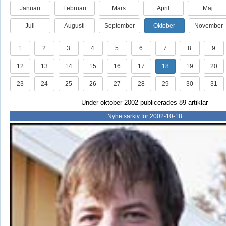
Januari
Februari
Mars
April
Maj
Juli
Augusti
September
Oktober
November
1
2
3
4
5
6
7
8
9
12
13
14
15
16
17
18
19
20
23
24
25
26
27
28
29
30
31
Under oktober 2002 publicerades 89 artiklar
Nyhetsarkiv för 2002-10-18