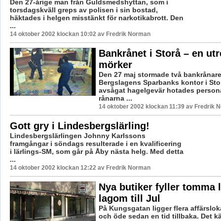
Den 27-årige man från Guldsmedshyttan, som i
torsdagskväll greps av polisen i sin bostad,
häktades i helgen misstänkt för narkotikabrott. Den
...
14 oktober 2002 klockan 10:02 av Fredrik Norman
Bankrånet i Storå – en utr
mörker
Den 27 maj stormade två bankrånare 
Bergslagens Sparbanks kontor i Stor
avsågat hagelgevär hotades person
rånarna ...
14 oktober 2002 klockan 11:39 av Fredrik 
Gott gry i Lindesbergslärling!
Lindesbergslärlingen Johnny Karlssons
framgångar i söndags resulterade i en kvalificering
i lärlings-SM, som går på Åby nästa helg. Med detta
...
14 oktober 2002 klockan 12:22 av Fredrik Norman
Nya butiker fyller tomma 
lagom till Jul
På Kungsgatan ligger flera affärslok
och öde sedan en tid tillbaka. Det 