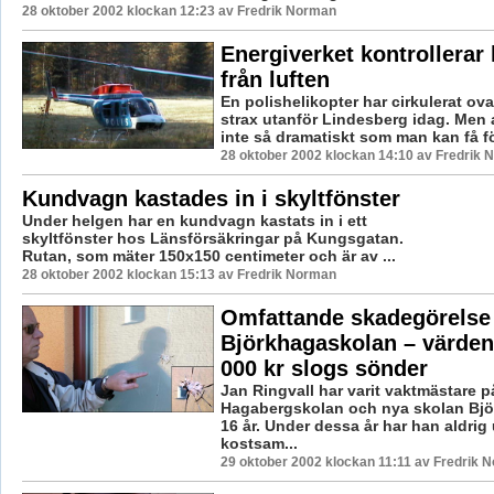
28 oktober 2002 klockan 12:23 av Fredrik Norman
Energiverket kontrollerar
från luften
En polishelikopter har cirkulerat o
strax utanför Lindesberg idag. Men
inte så dramatiskt som man kan få för
28 oktober 2002 klockan 14:10 av Fredrik
Kundvagn kastades in i skyltfönster
Under helgen har en kundvagn kastats in i ett
skyltfönster hos Länsförsäkringar på Kungsgatan.
Rutan, som mäter 150x150 centimeter och är av ...
28 oktober 2002 klockan 15:13 av Fredrik Norman
Omfattande skadegörelse
Björkhagaskolan – värden
000 kr slogs sönder
Jan Ringvall har varit vaktmästare p
Hagabergskolan och nya skolan Björ
16 år. Under dessa år har han aldrig
kostsam...
29 oktober 2002 klockan 11:11 av Fredrik 