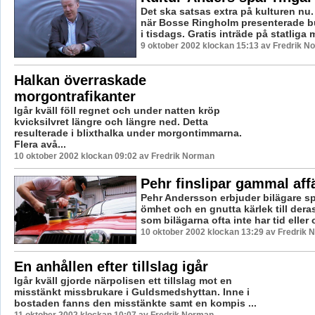
Det ska satsas extra på kulturen nu.
när Bosse Ringholm presenterade b
i tisdags. Gratis inträde på statliga 
9 oktober 2002 klockan 15:13 av Fredrik N
Halkan överraskade
morgontrafikanter
Igår kväll föll regnet och under natten kröp
kvicksilvret längre och längre ned. Detta
resulterade i blixthalka under morgontimmarna.
Flera avå...
10 oktober 2002 klockan 09:02 av Fredrik Norman
Pehr finslipar gammal aff
Pehr Andersson erbjuder bilägare sp
ömhet och en gnutta kärlek till dera
som bilägarna ofta inte har tid eller o
10 oktober 2002 klockan 13:29 av Fredrik
En anhållen efter tillslag igår
Igår kväll gjorde närpolisen ett tillslag mot en
misstänkt missbrukare i Guldsmedshyttan. Inne i
bostaden fanns den misstänkte samt en kompis ...
11 oktober 2002 klockan 10:07 av Fredrik Norman