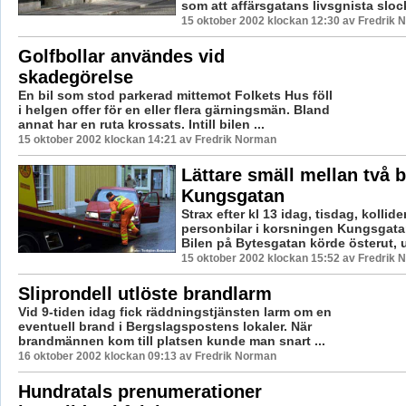
som att affärsgatans livsgnista slock
15 oktober 2002 klockan 12:30 av Fredrik
Golfbollar användes vid
skadegörelse
En bil som stod parkerad mittemot Folkets Hus föll
i helgen offer för en eller flera gärningsmän. Bland
annat har en ruta krossats. Intill bilen ...
15 oktober 2002 klockan 14:21 av Fredrik Norman
Lättare smäll mellan två b
Kungsgatan
Strax efter kl 13 idag, tisdag, kollid
personbilar i korsningen Kungsgata
Bilen på Bytesgatan körde österut, u
15 oktober 2002 klockan 15:52 av Fredrik
Sliprondell utlöste brandlarm
Vid 9-tiden idag fick räddningstjänsten larm om en
eventuell brand i Bergslagspostens lokaler. När
brandmännen kom till platsen kunde man snart ...
16 oktober 2002 klockan 09:13 av Fredrik Norman
Hundratals prenumerationer