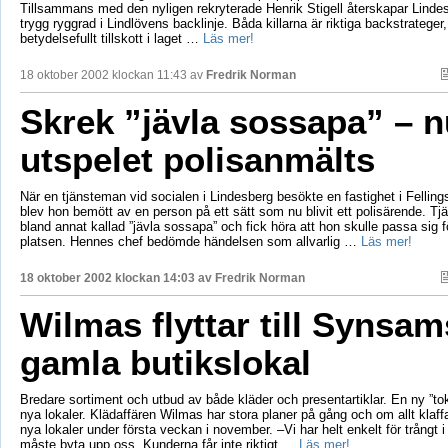
Tillsammans med den nyligen rekryterade Henrik Stigell återskapar Linde
trygg ryggrad i Lindlövens backlinje. Båda killarna är riktiga backstrateger,
betydelsefullt tillskott i laget …
Läs mer!
18 oktober 2002 klockan 11:43 av
Fredrik Norman
Skrek ”jävla sossapa” – n
utspelet polisanmälts
När en tjänsteman vid socialen i Lindesberg besökte en fastighet i Fellings
blev hon bemött av en person på ett sätt som nu blivit ett polisärende. T
bland annat kallad ”jävla sossapa” och fick höra att hon skulle passa sig för
platsen. Hennes chef bedömde händelsen som allvarlig …
Läs mer!
18 oktober 2002 klockan 14:03 av
Fredrik Norman
Wilmas flyttar till Synsam
gamla butikslokal
Bredare sortiment och utbud av både kläder och presentartiklar. En ny ”tok
nya lokaler. Klädaffären Wilmas har stora planer på gång och om allt klaffa
nya lokaler under första veckan i november. –Vi har helt enkelt för trångt i 
måste byta upp oss. Kunderna får inte riktigt …
Läs mer!