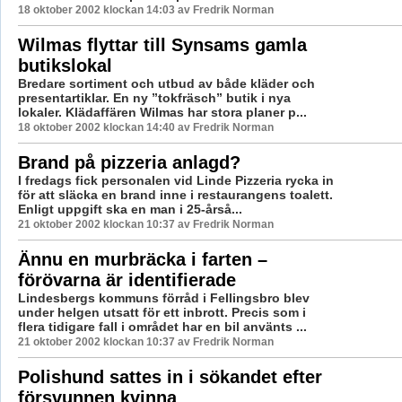
18 oktober 2002 klockan 14:03 av Fredrik Norman
Wilmas flyttar till Synsams gamla
butikslokal
Bredare sortiment och utbud av både kläder och
presentartiklar. En ny ”tokfräsch” butik i nya
lokaler. Klädaffären Wilmas har stora planer p...
18 oktober 2002 klockan 14:40 av Fredrik Norman
Brand på pizzeria anlagd?
I fredags fick personalen vid Linde Pizzeria rycka in
för att släcka en brand inne i restaurangens toalett.
Enligt uppgift ska en man i 25-årså...
21 oktober 2002 klockan 10:37 av Fredrik Norman
Ännu en murbräcka i farten –
förövarna är identifierade
Lindesbergs kommuns förråd i Fellingsbro blev
under helgen utsatt för ett inbrott. Precis som i
flera tidigare fall i området har en bil använts ...
21 oktober 2002 klockan 10:37 av Fredrik Norman
Polishund sattes in i sökandet efter
försvunnen kvinna