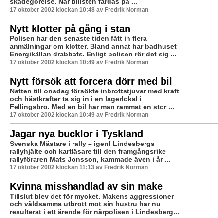
skadegörelse. När bilisten färdas på ...
17 oktober 2002 klockan 10:48 av Fredrik Norman
Nytt klotter på gång i stan
Polisen har den senaste tiden fått in flera
anmälningar om klotter. Bland annat har badhuset
Energikällan drabbats. Enligt polisen rör det sig ...
17 oktober 2002 klockan 10:49 av Fredrik Norman
Nytt försök att forcera dörr med bil
Natten till onsdag försökte inbrottstjuvar med kraft
och hästkrafter ta sig in i en lagerlokal i
Fellingsbro. Med en bil har man rammat en stor ...
17 oktober 2002 klockan 10:49 av Fredrik Norman
Jagar nya bucklor i Tyskland
Svenska Mästare i rally – igen! Lindesbergs
rallyhjälte och kartläsare till den framgångsrike
rallyföraren Mats Jonsson, kammade även i år ...
17 oktober 2002 klockan 11:13 av Fredrik Norman
Kvinna misshandlad av sin make
Tillslut blev det för mycket. Makens aggressioner
och våldsamma utbrott mot sin hustru har nu
resulterat i ett ärende för närpolisen i Lindesberg...