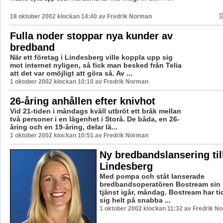
18 oktober 2002 klockan 14:40 av
Fredrik Norman
Fulla noder stoppar nya kunder av
bredband
När ett företag i Lindesberg ville koppla upp sig
mot internet nyligen, så fick man besked från Telia
att det var omöjligt att göra så. Av ...
1 oktober 2002 klockan 10:10 av Fredrik Norman
26-åring anhållen efter knivhot
Vid 21-tiden i måndags kväll utbröt ett bråk mellan
två personer i en lägenhet i Storå. De båda, en 26-
åring och en 19-åring, delar lä...
1 oktober 2002 klockan 10:51 av Fredrik Norman
Ny bredbandslansering til
Lindesberg
Med pompa och ståt lanserade
bredbandsoperatören Bostream sin
tjänst igår, måndag. Bostream har tid
sig helt på snabba ...
1 oktober 2002 klockan 11:32 av Fredrik N