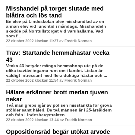
Misshandel på torget slutade med
blåtira och lös tand
En elev på Lindeskolan blev misshandlad av en
annan elev vid lunchtid i måndags. Misshandeln
skedde på Norrtullstorget vid varuhallarna. Vad
som f...
22 oktober 2002 klockan 11:27 av Fredrik Norman
Trav: Startande hemmahästar vecka
43
Vecka 43 betyder många hemmahopp ute på de
olika travtävlingarna runt om i landet. Listan är
väldigt intressant med flera duktiga hästar och ...
22 oktober 2002 klockan 11:54 av Fredrik Norman
Hälare erkänner brott medan tjuven
nekar
Två män greps igår av polisen misstänkta för grova
stölder samt häleri. De två männen är i 25-årsåldern
och från Lindesbergstrakten. ...
22 oktober 2002 klockan 13:44 av Fredrik Norman
Oppositionsråd begär utökat arvode