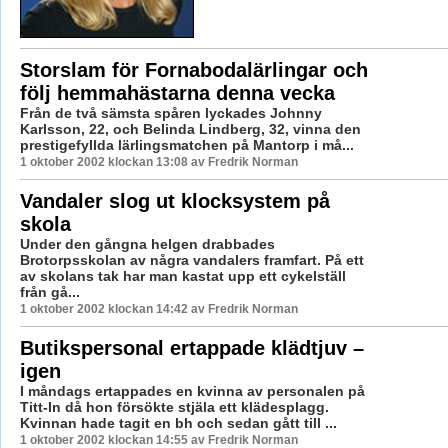
Storslam för Fornabodalärlingar och
följ hemmahästarna denna vecka
Från de två sämsta spåren lyckades Johnny
Karlsson, 22, och Belinda Lindberg, 32, vinna den
prestigefyllda lärlingsmatchen på Mantorp i må...
1 oktober 2002 klockan 13:08 av Fredrik Norman
Vandaler slog ut klocksystem på
skola
Under den gångna helgen drabbades
Brotorpsskolan av några vandalers framfart. På ett
av skolans tak har man kastat upp ett cykelställ
från gå...
1 oktober 2002 klockan 14:42 av Fredrik Norman
Butikspersonal ertappade klädtjuv –
igen
I måndags ertappades en kvinna av personalen på
Titt-In då hon försökte stjäla ett klädesplagg.
Kvinnan hade tagit en bh och sedan gått till ...
1 oktober 2002 klockan 14:55 av Fredrik Norman