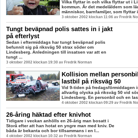
Vilka flyttar in och vilka flyttar ut i
kommun. Är det medelåldern som lä
människor, barnfamiljer, som flyttar in
3 oktober 2002 klockan 11:06 av Fredrik N
Tungt beväpnad polis sattes in i jakt
på efterlyst
Sedan i eftermiddags har tungt beväpnad polis
befunnit sig på riksväg 50 strax söder om
Lindesberg. Anledningen till insatsen var att en
tungt ...
3 oktober 2002 klockan 19:30 av Fredrik Norman
Kollision mellan personbi
lastbil på riksväg 50
Vid 9-tiden på fredagsförmiddagen i
allvarlig olycka på riksväg 50 vid söd
Lindesberg. En personbil och en lastb
4 oktober 2002 klockan 09:29 av Fredrik N
26-åring häktad efter knivhot
Tidigare i veckan anhölls en 26-årig man bosatt i
Storå efter att han hotat en yngre man med kniv. De
båda är bekanta och bor tillsammans i en l...
4 oktober 2002 klockan 10:32 av Fredrik Norman