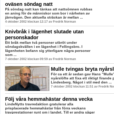
oväsen söndag natt
På söndag natt kan tänkas att nattsömnen rubbas
en aning för de människor som bor i närheten av
järnvägen. Den aktuella sträckan är mellan ...
4 oktober 2002 klockan 12:17 av Fredrik Norman
Knivbråk i lägenhet slutade utan
personskador
Ett bråk mellan två personer utbröt under
söndagskvällen i en lägenhet i Fellingsbro. I
lägenheten befann sig ytterligare några personer
som ...
7 oktober 2002 klockan 09:59 av Fredrik Norman
Mulle tvingas bryta nyårsl
För ca ett år sedan gav Hans ”Mulle”
nyårslöfte att fixa ett riktigt firande
Lindesberg. Något i stil med den ...
7 oktober 2002 klockan 11:51 av Fredrik N
Följ våra hemmahästar denna vecka
LindeNytts travredaktion gratulerar alla
prisplacerade hemmahästar från förra veckans
travprestationer runt om i landet. Till er andra säger