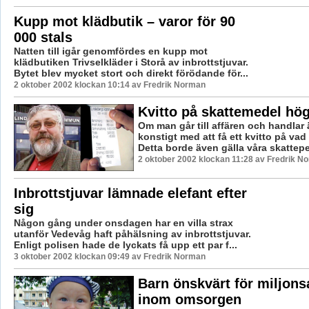
Kupp mot klädbutik – varor för 90
000 stals
Natten till igår genomfördes en kupp mot
klädbutiken Trivselkläder i Storå av inbrottstjuvar.
Bytet blev mycket stort och direkt förödande för...
2 oktober 2002 klockan 10:14 av Fredrik Norman
Kvitto på skattemedel hög
Om man går till affären och handlar 
konstigt med att få ett kvitto på vad
Detta borde även gälla våra skattepe
2 oktober 2002 klockan 11:28 av Fredrik N
Inbrottstjuvar lämnade elefant efter
sig
Någon gång under onsdagen har en villa strax
utanför Vedevåg haft påhälsning av inbrottstjuvar.
Enligt polisen hade de lyckats få upp ett par f...
3 oktober 2002 klockan 09:49 av Fredrik Norman
Barn önskvärt för miljons
inom omsorgen