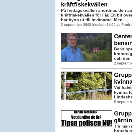
kräftfiskekvällen
På fredagskvällen anordnas den an
kräftfiskekvällen för i år. En bit öv
har hyrts ut till invånarna. Men ...
2 september 2005 klockan 11:04 av Fredr
Center
bensin
Bensinpri
kronorsg
och den s
2 septemb
Gruppv
kvinna
Vid halvt
kvinna fö
Lindesbe
5 septemb
Gruppv
gärni
Tre män 
brutala 