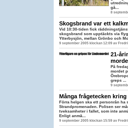
utrednin
gå...
8 septemb
Skogsbrand var ett kalk
Vid 10:30-tiden fick räddningstjän
skogsbrand som upptäckts via flyg 
Ytterbysjön, mellan Grönbo och Mo
9 september 2005 klockan 12:09 av Fredr
21-åri
morde
På freda
mordet p
Örebropo
greps ...
9 septemb
Många frågetecken kring
Förra helgen ska ett personrån ha 
Strandpromenaden. Polisen ser m
tveksamheter i fallet, som inte anmä
Enligt anmä...
9 september 2005 klockan 15:59 av Fredr