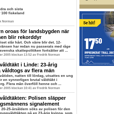
dra och sista
er 100 fiskeland
ik Norman
n oroas för landsbygden när
en blir rekorddyr
set slår hårt. Och värre blir det. 12-
ränsen har redan nu passerats med råge
venska skattepolitiken fortsätter att ...
er 2005 klockan 13:52 av Fredrik Norman
åldtäkt i Linde: 23-årig
 våldtogs av flera män
våtiden, natten till lördag, utsattes en ung
r en synnerligen brutal våldtäkt i
rg. Flera män överföll henne och ...
er 2005 klockan 10:41 av Fredrik Norman
åldtäkten: Polisen släpper
ngsmännens signalement
i 20-25-årsåldern söks av polisen för den
gruppvåldtäkten på en 23-årig kvinna, som