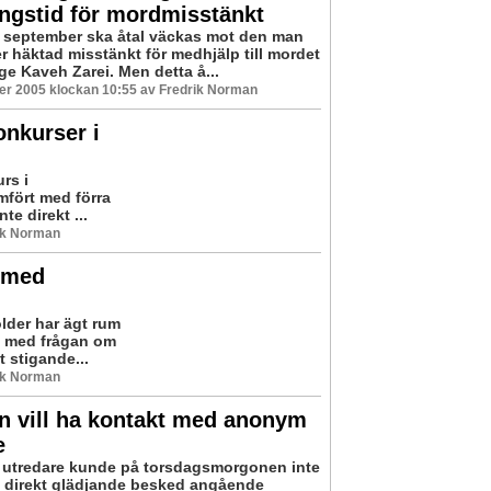
ngstid för mordmisstänkt
 september ska åtal väckas mot den man
r häktad misstänkt för medhjälp till mordet
ge Kaveh Zarei. Men detta å...
er 2005 klockan 10:55 av Fredrik Norman
onkurser i
rs i
mfört med förra
te direkt ...
ik Norman
t med
lder har ägt rum
u med frågan om
 stigande...
ik Norman
n vill ha kontakt med anonym
e
 utredare kunde på torsdagsmorgonen inte
 direkt glädjande besked angående