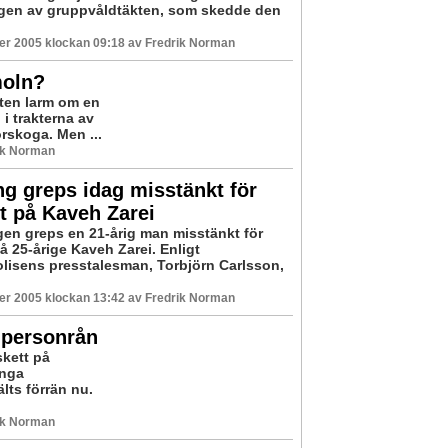
gen av gruppvåldtäkten, som skedde den
er 2005 klockan 09:18 av Fredrik Norman
moln?
sten larm om en
i trakterna av
rskoga. Men ...
ik Norman
ng greps idag misstänkt för
t på Kaveh Zarei
gen greps en 21-årig man misstänkt för
å 25-årige Kaveh Zarei. Enligt
lisens presstalesman, Torbjörn Carlsson,
er 2005 klockan 13:42 av Fredrik Norman
 personrån
skett på
ånga
lts förrän nu.
ik Norman