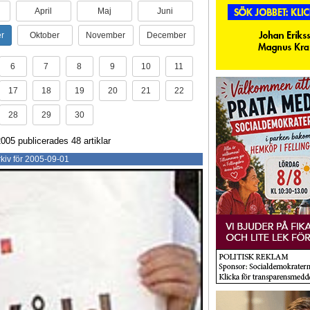
April
Maj
Juni
r
Oktober
November
December
6
7
8
9
10
11
17
18
19
20
21
22
28
29
30
05 publicerades 48 artiklar
kiv för 2005-09-01