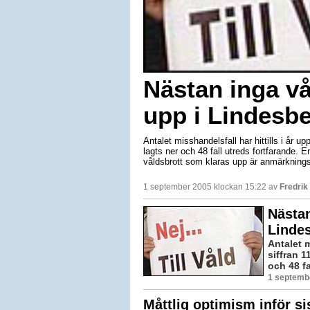
Nästan inga vå
upp i Lindesb
Antalet misshandelsfall har hittills i år u
lagts ner och 48 fall utreds fortfarande. En
våldsbrott som klaras upp är anmärkningsv
1 september 2005 klockan 15:22 av
Fredri
Nästan
Linde
Antalet m
siffran 1
och 48 fa
1 septemb
Måttlig optimism inför si