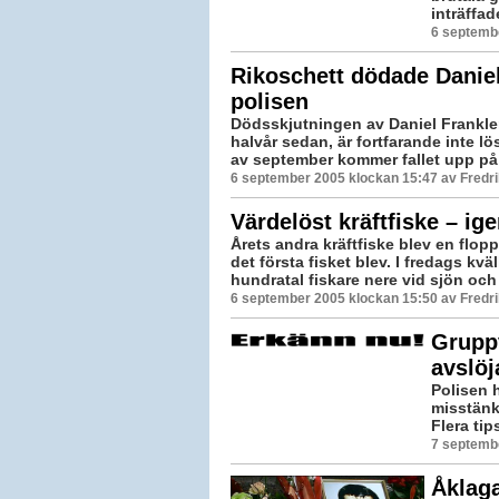
inträffad
6 septemb
Rikoschett dödade Daniel
polisen
Dödsskjutningen av Daniel Frankler
halvår sedan, är fortfarande inte lös
av september kommer fallet upp på 
6 september 2005 klockan 15:47 av Fredr
Värdelöst kräftfiske – ig
Årets andra kräftfiske blev en flop
det första fisket blev. I fredags kväl
hundratal fiskare nere vid sjön och 
6 september 2005 klockan 15:50 av Fredr
Grupp
avslöj
Polisen 
misstänk
Flera tip
7 septemb
Åklaga