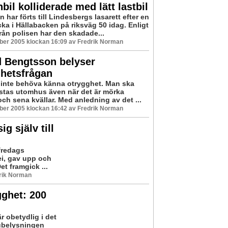
bil kolliderade med lätt lastbil
 har förts till Lindesbergs lasarett efter en
cka i Hällabacken på riksväg 50 idag. Enligt
från polisen har den skadade...
ber 2005 klockan 16:09 av Fredrik Norman
d Bengtsson belyser
ghetsfrågan
 inte behöva känna otrygghet. Man ska
stas utomhus även när det är mörka
och sena kvällar. Med anledning av det ...
ber 2005 klockan 16:42 av Fredrik Norman
 själv till
fredags
ei, gav upp och
et framgick ...
rik Norman
gghet: 200
 obetydlig i det
ubelysningen