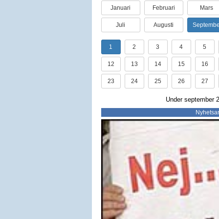
Januari
Februari
Mars
Juli
Augusti
Septembe
1
2
3
4
5
12
13
14
15
16
23
24
25
26
27
Under september 20
Nyhetsar