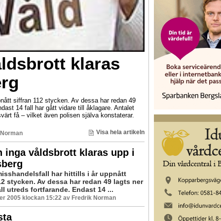
ldsbrott klaras
erg
ppnått siffran 112 stycken. Av dessa har redan 49
dast 14 fall har gått vidare till åklagare. Antalet
ärt få – vilket även polisen själva konstaterar.
Visa hela artikeln
k Norman
 inga våldsbrott klaras upp i
sberg
isshandelsfall har hittills i år uppnått
12 stycken. Av dessa har redan 49 lagts ner
ll utreds fortfarande. Endast 14 ...
er 2005 klockan 15:22 av Fredrik Norman
sta