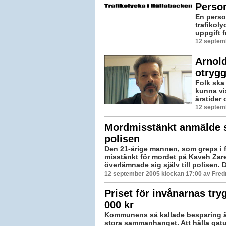
Person
En person
trafikoly
uppgift 
12 septem
Arnol
otryg
Folk ska
kunna vi
årstider 
12 septem
Mordmisstänkt anmälde sig
polisen
Den 21-årige mannen, som greps i 
misstänkt för mordet på Kaveh Zar
överlämnade sig själv till polisen. D
12 september 2005 klockan 17:00 av Fred
Priset för invånarnas try
000 kr
Kommunens så kallade besparing är
stora sammanhanget. Att hålla gat