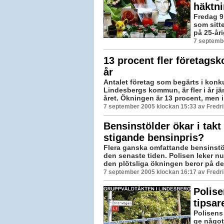
häktni
Fredag 9
som sitte
på 25-åri
7 septemb
13 procent fler företagsk
år
Antalet företag som begärts i konku
Lindesbergs kommun, är fler i år jä
året. Ökningen är 13 procent, men in
7 september 2005 klockan 15:33 av Fredr
Bensinstölder ökar i tak
stigande bensinpris?
Flera ganska omfattande bensinstö
den senaste tiden. Polisen leker n
den plötsliga ökningen beror på det
7 september 2005 klockan 16:17 av Fredr
Polise
tipsar
Polisens
ge något