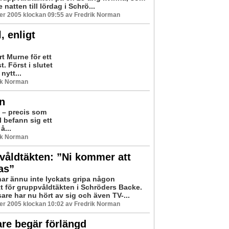
e natten till lördag i Schrö...
er 2005 klockan 09:55 av Fredrik Norman
, enligt
t Murne för ett
t. Först i slutet
nytt...
ik Norman
en
p – precis som
l befann sig ett
å...
ik Norman
våldtäkten: ”Ni kommer att
as”
har ännu inte lyckats gripa någon
t för gruppvåldtäkten i Schröders Backe.
sare har nu hört av sig och även TV-...
er 2005 klockan 10:02 av Fredrik Norman
re begär förlängd