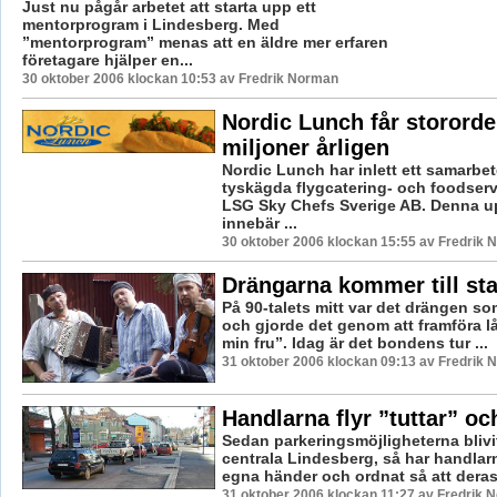
Just nu pågår arbetet att starta upp ett
mentorprogram i Lindesberg. Med
”mentorprogram” menas att en äldre mer erfaren
företagare hjälper en...
30 oktober 2006 klockan 10:53 av Fredrik Norman
Nordic Lunch får stororde
miljoner årligen
Nordic Lunch har inlett ett samarbe
tyskägda flygcatering- och foodserv
LSG Sky Chefs Sverige AB. Denna u
innebär ...
30 oktober 2006 klockan 15:55 av Fredrik
Drängarna kommer till st
På 90-talets mitt var det drängen so
och gjorde det genom att framföra låt
min fru”. Idag är det bondens tur ...
31 oktober 2006 klockan 09:13 av Fredrik
Handlarna flyr ”tuttar” oc
Sedan parkeringsmöjligheterna blivi
centrala Lindesberg, så har handlarn
egna händer och ordnat så att deras 
31 oktober 2006 klockan 11:27 av Fredrik 