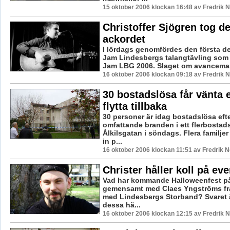
15 oktober 2006 klockan 16:48 av Fredrik
Christoffer Sjögren tog d
ackordet
I lördags genomfördes den första de
Jam Lindesbergs talangtävling som 
Jam LBG 2006. Slaget om avancemang 
16 oktober 2006 klockan 09:18 av Fredrik
30 bostadslösa får vänta e
flytta tillbaka
30 personer är idag bostadslösa eft
omfattande branden i ett flerbosta
Ålkilsgatan i söndags. Flera familjer
in p...
16 oktober 2006 klockan 11:51 av Fredrik 
Christer håller koll på e
Vad har kommande Halloweenfest p
gemensamt med Claes Yngströms f
med Lindesbergs Storband? Svaret ä
dessa hä...
16 oktober 2006 klockan 12:15 av Fredrik