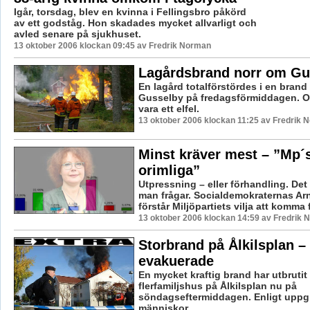
Igår, torsdag, blev en kvinna i Fellingsbro påkörd
av ett godståg. Hon skadades mycket allvarligt och
avled senare på sjukhuset.
13 oktober 2006 klockan 09:45 av Fredrik Norman
Lagårdsbrand norr om Gu
En lagård totalförstördes i en brand
Gusselby på fredagsförmiddagen. O
vara ett elfel.
13 oktober 2006 klockan 11:25 av Fredrik 
Minst kräver mest – ”Mp´s
orimliga”
Utpressning – eller förhandling. Det
man frågar. Socialdemokraternas A
förstår Miljöpartiets vilja att komma 
13 oktober 2006 klockan 14:59 av Fredrik
Storbrand på Ålkilsplan –
evakuerade
En mycket kraftig brand har utbrutit i
flerfamiljshus på Ålkilsplan nu på
söndagseftermiddagen. Enligt uppgift
människor ...