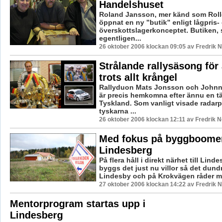
Handelshuset
Roland Jansson, mer känd som Rolle
öppnat en ny ”butik” enligt lågpris-
överskottslagerkonceptet. Butiken,
egentligen...
26 oktober 2006 klockan 09:05 av Fredrik
Strålande rallysäsong för
trots allt krångel
Rallyduon Mats Jonsson och John
är precis hemkomna efter ännu en tä
Tyskland. Som vanligt visade radarp
tyskarna ...
26 oktober 2006 klockan 12:11 av Fredrik 
Med fokus på byggboome
Lindesberg
På flera håll i direkt närhet till Lind
byggs det just nu villor så det dundr
Lindesby och på Krokvägen råder me
27 oktober 2006 klockan 14:22 av Fredrik
Mentorprogram startas upp i
Lindesberg