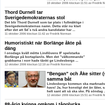
10 oktober 2006 klockan 11:51 av Fredrik 
Thord Durnell tar
Sverigedemokraternas stol
Det blir Thord Durnell som tar plats i fullmäktige i
Sverigedemokraternas namn. Detta står nu klart
efter det att Sd´s två andra kandidater har ...
11 oktober 2006 klockan 11:42 av Fredrik Norman
Humoristiskt när Borlänge åkte på
däng
I onsdags kväll mötte Lindlövens IF spelstarka
Borlänge på bortaplan/is. Men det ”välkomnande”
grabbarna i norr hade tänkt ge Lindesbergs ...
12 oktober 2006 klockan 12:10 av Fredrik Norman
”Bengan” och Åke sitter (s
samma båt
Lindesbergs kommun ska marknadsfö
havs! Ja, hur konstigt det än låter, s
helt sant att så ska ske. På söndag .
12 oktober 2006 klockan 15:51 av Fredrik
88-årig kvinna omkom i tågolycka