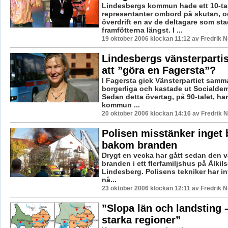
Lindesbergs kommun hade ett 10-ta
representanter ombord på skutan, o
överdrift en av de deltagare som sta
framfötterna längst. I ...
19 oktober 2006 klockan 11:12 av Fredrik 
Lindesbergs vänsterpartis
att ”göra en Fagersta”?
I Fagersta gick Vänsterpartiet sam
borgerliga och kastade ut Socialde
Sedan detta övertag, på 90-talet, ha
kommun ...
20 oktober 2006 klockan 14:16 av Fredrik
Polisen misstänker inget 
bakom branden
Drygt en vecka har gått sedan den
branden i ett flerfamiljshus på Ålkils
Lindesberg. Polisens tekniker har in
nå...
23 oktober 2006 klockan 12:11 av Fredrik 
”Slopa län och landsting –
starka regioner”