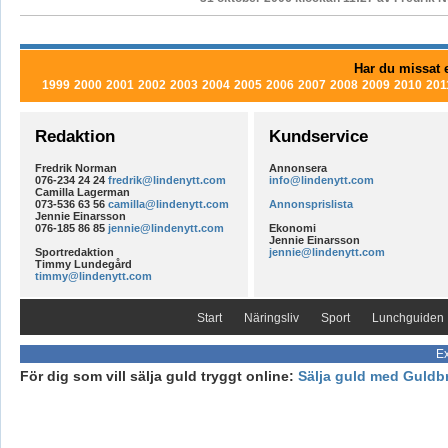
Har du missat e
1999
2000
2001
2002
2003
2004
2005
2006
2007
2008
2009
2010
201
Redaktion
Kundservice
Fredrik Norman
Annonsera
076-234 24 24
fredrik@lindenytt.com
info@lindenytt.com
Camilla Lagerman
073-536 63 56
camilla@lindenytt.com
Annonsprislista
Jennie Einarsson
076-185 86 85
jennie@lindenytt.com
Ekonomi
Jennie Einarsson
Sportredaktion
jennie@lindenytt.com
Timmy Lundegård
timmy@lindenytt.com
Start
Näringsliv
Sport
Lunchguiden
Ex
För dig som vill sälja guld tryggt online:
Sälja guld med Guldb