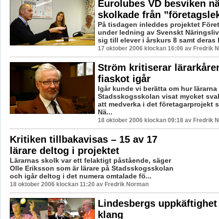
Eurolubes VD besviken nä
skolkade från ”företagsle
På tisdagen inleddes projektet För
under ledning av Svenskt Näringsliv.
sig till elever i årskurs 8 samt deras l
17 oktober 2006 klockan 16:06 av Fredrik
Ström kritiserar lärarkåre
fiaskot igår
Igår kunde vi berätta om hur lärarna
Stadsskogsskolan visat mycket svalt
att medverka i det företagarprojekt
Nä...
18 oktober 2006 klockan 09:18 av Fredrik
Kritiken tillbakavisas – 15 av 17
lärare deltog i projektet
Lärarnas skolk var ett felaktigt påstående, säger
Olle Eriksson som är lärare på Stadsskogsskolan
och igår deltog i det numera omtalade fö...
18 oktober 2006 klockan 11:20 av Fredrik Norman
Lindesbergs uppkäftighet 
klang