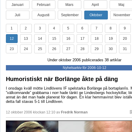
Januari
Februari
Mars
April
Maj
Juli
Augusti
September
Oktober
November
1
2
3
4
5
6
7
8
9
12
13
14
15
16
17
18
19
20
23
24
25
26
27
28
29
30
31
Under oktober 2006 publicerades 38 artiklar
Nyhetsarkiv för 2006-10-12
Humoristiskt när Borlänge åkte på däng
I onsdags kväll mötte Lindlövens IF spelstarka Borlänge på bortaplan/is.
”välkomnande” grabbarna i norr hade tänkt ge Lindesbergs hockeykillar, bl
annat än det man hade planerat för dagen. En klar hemmavinst blev iställe
detta fall stavas 5-1 till Lindlöven.
12 oktober 2006 klockan 12:10 av
Fredrik Norman