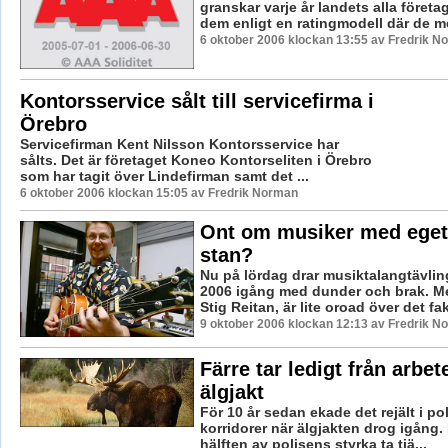
granskar varje år landets alla företa
dem enligt en ratingmodell där de m
6 oktober 2006 klockan 13:55 av Fredrik N
Kontorsservice sålt till servicefirma i
Örebro
Servicefirman Kent Nilsson Kontorsservice har
sålts. Det är företaget Koneo Kontorseliten i Örebro
som har tagit över Lindefirman samt det ...
6 oktober 2006 klockan 15:05 av Fredrik Norman
Ont om musiker med eget 
stan?
Nu på lördag drar musiktalangtävl
2006 igång med dunder och brak. M
Stig Reitan, är lite oroad över det fak
9 oktober 2006 klockan 12:13 av Fredrik N
Färre tar ledigt från arbete
älgjakt
För 10 år sedan ekade det rejält i po
korridorer när älgjakten drog igång. 
hälften av polisens styrka ta tjä...