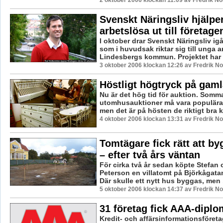
Svenskt Näringsliv hjälpe
arbetslösa ut till företage
I oktober drar Svenskt Näringsliv igå
som i huvudsak riktar sig till unga a
Lindesbergs kommun. Projektet har ti
3 oktober 2006 klockan 12:26 av Fredrik N
Höstligt högtryck på gaml
Nu är det hög tid för auktion. Somm
utomhusauktioner må vara populära 
men det är på hösten de riktigt bra k
4 oktober 2006 klockan 13:31 av Fredrik N
Tomtägare fick rätt att by
– efter två års väntan
För cirka två år sedan köpte Stefan 
Peterson en villatomt på Björkågata
Där skulle ett nytt hus byggas, men .
5 oktober 2006 klockan 14:37 av Fredrik N
31 företag fick AAA-diplom
Kredit- och affärsinformationsföreta