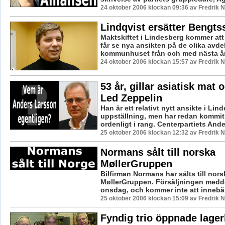
24 oktober 2006 klockan 09:36 av Fredrik
Lindqvist ersätter Bengts
Maktskiftet i Lindesberg kommer att 
får se nya ansikten på de olika avde
kommunhuset från och med nästa år. 
24 oktober 2006 klockan 15:57 av Fredrik
53 år, gillar asiatisk mat 
Led Zeppelin
Han är ett relativt nytt ansikte i Lind
uppställning, men har redan kommit
ordenligt i rang. Centerpartiets Ande
25 oktober 2006 klockan 12:32 av Fredrik
Normans sålt till norska
MøllerGruppen
Bilfirman Normans har sålts till nors
MøllerGruppen. Försäljningen medd
onsdag, och kommer inte att innebär
25 oktober 2006 klockan 15:09 av Fredrik
Fyndig trio öppnade lager