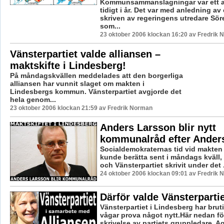
Kommunsammanslagningar var ett a
tidigt i år. Det var med anledning av
skriven av regeringens utredare Sör
som...
23 oktober 2006 klockan 16:20 av Fredrik
Vänsterpartiet valde alliansen –
maktskifte i Lindesberg!
På måndagskvällen meddelades att den borgerliga
alliansen har vunnit slaget om makten i
Lindesbergs kommun. Vänsterpartiet avgjorde det
hela genom...
23 oktober 2006 klockan 21:59 av Fredrik Norman
Anders Larsson blir nytt
kommunalråd efter Ander
Socialdemokraternas tid vid makten 
kunde berätta sent i måndags kväll, 
och Vänsterpartiet skrivit under det .
24 oktober 2006 klockan 09:01 av Fredrik
Därför valde Vänsterpartie
Vänsterpartiet i Lindesberg har brut
vågar prova något nytt.Här nedan fö
skrivelse av partiets gruppledare, Ag