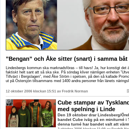
”Bengan” och Åke sitter (snart) i samma båt
Lindesbergs kommun ska marknadsföras – till havs! Ja, hur konstigt det än
faktiskt helt sant att så ska ske. På söndag kliver nämligen enheten ”Utv
Tillväxt i Bergslagen”, med Åke Ström i spetsen, på den så kallade Promo
ut på Östersjön tillsammans med 1400 andra personer från länets närings
12 oktober 2006 klockan 15:51 av
Fredrik Norman
Cube stampar av Tysklan
med spelning i Linde
Den 19 oktober drar Lindesberg/Ör
bandet Cube iväg på en miniturné i 
denna turné har bandet valt att värma
2 oktober 2006 klockan 11:09 av Fredrik N