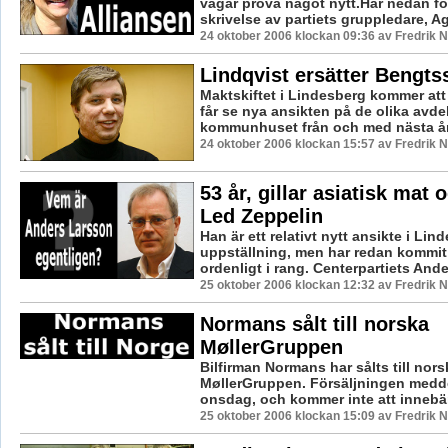
vågar prova något nytt.Här nedan fö
skrivelse av partiets gruppledare, Ag
24 oktober 2006 klockan 09:36 av Fredrik
Lindqvist ersätter Bengts
Maktskiftet i Lindesberg kommer att 
får se nya ansikten på de olika avde
kommunhuset från och med nästa år. 
24 oktober 2006 klockan 15:57 av Fredrik
53 år, gillar asiatisk mat 
Led Zeppelin
Han är ett relativt nytt ansikte i Lind
uppställning, men har redan kommit
ordenligt i rang. Centerpartiets Ande
25 oktober 2006 klockan 12:32 av Fredrik
Normans sålt till norska
MøllerGruppen
Bilfirman Normans har sålts till nors
MøllerGruppen. Försäljningen medd
onsdag, och kommer inte att innebär
25 oktober 2006 klockan 15:09 av Fredrik