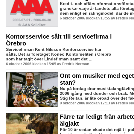
Kredit- och affärsinformationsföreta
granskar varje år landets alla företa
dem enligt en ratingmodell där de m
6 oktober 2006 klockan 13:55 av Fredrik N
Kontorsservice sålt till servicefirma i
Örebro
Servicefirman Kent Nilsson Kontorsservice har
sålts. Det är företaget Koneo Kontorseliten i Örebro
som har tagit över Lindefirman samt det ...
6 oktober 2006 klockan 15:05 av Fredrik Norman
Ont om musiker med eget 
stan?
Nu på lördag drar musiktalangtävl
2006 igång med dunder och brak. M
Stig Reitan, är lite oroad över det fak
9 oktober 2006 klockan 12:13 av Fredrik N
Färre tar ledigt från arbete
älgjakt
För 10 år sedan ekade det rejält i po