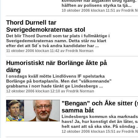
korridorer när älgjakten drog igång. 
hälften av polisens styrka ta tjä...
10 oktober 2006 klockan 11:51 av Fredrik 
Thord Durnell tar
Sverigedemokraternas stol
Det blir Thord Durnell som tar plats i fullmäktige i
Sverigedemokraternas namn. Detta står nu klart
efter det att Sd´s två andra kandidater har ...
11 oktober 2006 klockan 11:42 av Fredrik Norman
Humoristiskt när Borlänge åkte på
däng
I onsdags kväll mötte Lindlövens IF spelstarka
Borlänge på bortaplan/is. Men det ”välkomnande”
grabbarna i norr hade tänkt ge Lindesbergs ...
12 oktober 2006 klockan 12:10 av Fredrik Norman
”Bengan” och Åke sitter (s
samma båt
Lindesbergs kommun ska marknadsfö
havs! Ja, hur konstigt det än låter, s
helt sant att så ska ske. På söndag .
12 oktober 2006 klockan 15:51 av Fredrik