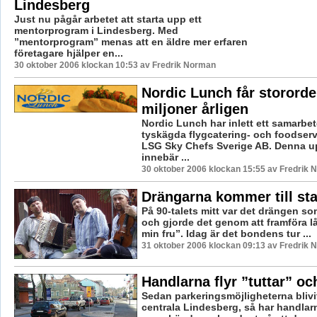
Lindesberg
Just nu pågår arbetet att starta upp ett
mentorprogram i Lindesberg. Med
”mentorprogram” menas att en äldre mer erfaren
företagare hjälper en...
30 oktober 2006 klockan 10:53 av Fredrik Norman
Nordic Lunch får stororde
miljoner årligen
Nordic Lunch har inlett ett samarbe
tyskägda flygcatering- och foodserv
LSG Sky Chefs Sverige AB. Denna u
innebär ...
30 oktober 2006 klockan 15:55 av Fredrik
Drängarna kommer till st
På 90-talets mitt var det drängen so
och gjorde det genom att framföra låt
min fru”. Idag är det bondens tur ...
31 oktober 2006 klockan 09:13 av Fredrik
Handlarna flyr ”tuttar” oc
Sedan parkeringsmöjligheterna blivi
centrala Lindesberg, så har handlarn