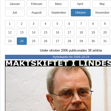
Januari
Februari
Mars
April
Maj
Juli
Augusti
September
Oktober
November
1
2
3
4
5
6
7
8
9
12
13
14
15
16
17
18
19
20
23
24
25
26
27
28
29
30
31
Under oktober 2006 publicerades 38 artiklar
Nyhetsarkiv för 2006-10-24