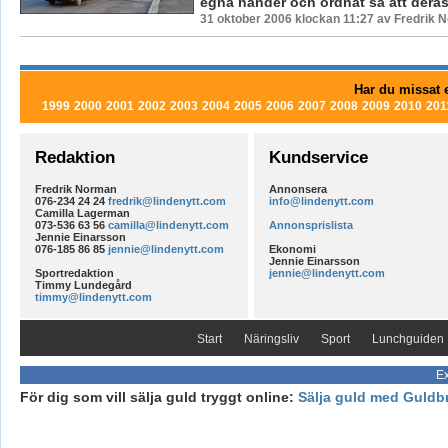
egna händer och ordnat så att deras 
31 oktober 2006 klockan 11:27 av Fredrik 
Har du missat e
1999
2000
2001
2002
2003
2004
2005
2006
2007
2008
2009
2010
201
Redaktion
Kundservice
Fredrik Norman
Annonsera
076-234 24 24
fredrik@lindenytt.com
info@lindenytt.com
Camilla Lagerman
073-536 63 56
camilla@lindenytt.com
Annonsprislista
Jennie Einarsson
076-185 86 85
jennie@lindenytt.com
Ekonomi
Jennie Einarsson
Sportredaktion
jennie@lindenytt.com
Timmy Lundegård
timmy@lindenytt.com
Start
Näringsliv
Sport
Lunchguiden
Ex
För dig som vill sälja guld tryggt online:
Sälja guld med Guldb