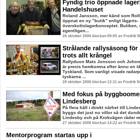
Fyndig trio öppnade lager
Handelshuset
Roland Jansson, mer känd som Rolle
öppnat en ny ”butik” enligt lågpris-
överskottslagerkonceptet. Butiken,
egentligen...
26 oktober 2006 klockan 09:05 av Fredrik
Strålande rallysäsong för
trots allt krångel
Rallyduon Mats Jonsson och John
är precis hemkomna efter ännu en tä
Tyskland. Som vanligt visade radarp
tyskarna ...
26 oktober 2006 klockan 12:11 av Fredrik 
Med fokus på byggboome
Lindesberg
På flera håll i direkt närhet till Lind
byggs det just nu villor så det dundr
Lindesby och på Krokvägen råder me
27 oktober 2006 klockan 14:22 av Fredrik
Mentorprogram startas upp i