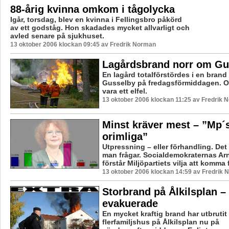
88-årig kvinna omkom i tågolycka
Igår, torsdag, blev en kvinna i Fellingsbro påkörd
av ett godståg. Hon skadades mycket allvarligt och
avled senare på sjukhuset.
13 oktober 2006 klockan 09:45 av Fredrik Norman
Lagårdsbrand norr om Gu
En lagård totalförstördes i en brand
Gusselby på fredagsförmiddagen. O
vara ett elfel.
13 oktober 2006 klockan 11:25 av Fredrik 
Minst kräver mest – ”Mp´s
orimliga”
Utpressning – eller förhandling. Det
man frågar. Socialdemokraternas A
förstår Miljöpartiets vilja att komma 
13 oktober 2006 klockan 14:59 av Fredrik
Storbrand på Ålkilsplan –
evakuerade
En mycket kraftig brand har utbrutit i
flerfamiljshus på Ålkilsplan nu på