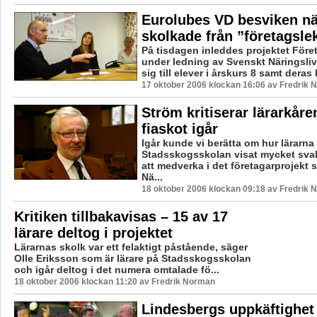
Eurolubes VD besviken nä
skolkade från ”företagsle
På tisdagen inleddes projektet För
under ledning av Svenskt Näringsliv.
sig till elever i årskurs 8 samt deras l
17 oktober 2006 klockan 16:06 av Fredrik
Ström kritiserar lärarkåre
fiaskot igår
Igår kunde vi berätta om hur lärarna
Stadsskogsskolan visat mycket svalt
att medverka i det företagarprojekt
Nä...
18 oktober 2006 klockan 09:18 av Fredrik
Kritiken tillbakavisas – 15 av 17
lärare deltog i projektet
Lärarnas skolk var ett felaktigt påstående, säger
Olle Eriksson som är lärare på Stadsskogsskolan
och igår deltog i det numera omtalade fö...
18 oktober 2006 klockan 11:20 av Fredrik Norman
Lindesbergs uppkäftighet 