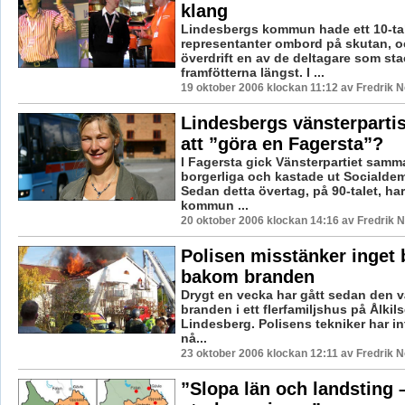
klang
Lindesbergs kommun hade ett 10-ta
representanter ombord på skutan, o
överdrift en av de deltagare som sta
framfötterna längst. I ...
19 oktober 2006 klockan 11:12 av Fredrik 
Lindesbergs vänsterpartis
att ”göra en Fagersta”?
I Fagersta gick Vänsterpartiet sam
borgerliga och kastade ut Socialde
Sedan detta övertag, på 90-talet, ha
kommun ...
20 oktober 2006 klockan 14:16 av Fredrik
Polisen misstänker inget 
bakom branden
Drygt en vecka har gått sedan den
branden i ett flerfamiljshus på Ålkils
Lindesberg. Polisens tekniker har in
nå...
23 oktober 2006 klockan 12:11 av Fredrik 
”Slopa län och landsting –