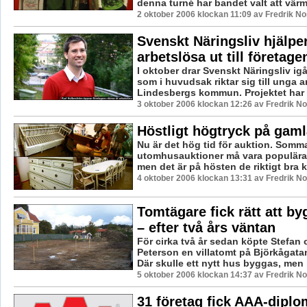
denna turné har bandet valt att värma
2 oktober 2006 klockan 11:09 av Fredrik N
Svenskt Näringsliv hjälpe
arbetslösa ut till företage
I oktober drar Svenskt Näringsliv igå
som i huvudsak riktar sig till unga a
Lindesbergs kommun. Projektet har ti
3 oktober 2006 klockan 12:26 av Fredrik N
Höstligt högtryck på gaml
Nu är det hög tid för auktion. Somm
utomhusauktioner må vara populära 
men det är på hösten de riktigt bra k
4 oktober 2006 klockan 13:31 av Fredrik N
Tomtägare fick rätt att by
– efter två års väntan
För cirka två år sedan köpte Stefan 
Peterson en villatomt på Björkågata
Där skulle ett nytt hus byggas, men .
5 oktober 2006 klockan 14:37 av Fredrik N
31 företag fick AAA-diplom