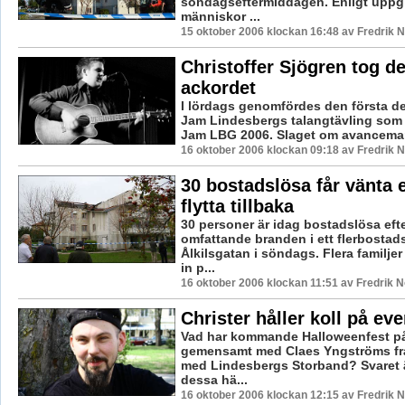
söndagseftermiddagen. Enligt uppgift
människor ...
15 oktober 2006 klockan 16:48 av Fredrik
Christoffer Sjögren tog d
ackordet
I lördags genomfördes den första de
Jam Lindesbergs talangtävling som 
Jam LBG 2006. Slaget om avancemang 
16 oktober 2006 klockan 09:18 av Fredrik
30 bostadslösa får vänta e
flytta tillbaka
30 personer är idag bostadslösa eft
omfattande branden i ett flerbosta
Ålkilsgatan i söndags. Flera familjer
in p...
16 oktober 2006 klockan 11:51 av Fredrik 
Christer håller koll på e
Vad har kommande Halloweenfest p
gemensamt med Claes Yngströms f
med Lindesbergs Storband? Svaret ä
dessa hä...
16 oktober 2006 klockan 12:15 av Fredrik