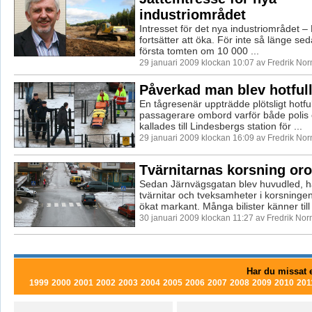
industriområdet
Intresset för det nya industriområdet – 
fortsätter att öka. För inte så länge se
första tomten om 10 000 ...
29 januari 2009 klockan 10:07 av Fredrik No
Påverkad man blev hotfull
En tågresenär uppträdde plötsligt hotful
passagerare ombord varför både polis
kallades till Lindesbergs station för ...
29 januari 2009 klockan 16:09 av Fredrik No
Tvärnitarnas korsning oro
Sedan Järnvägsgatan blev huvudled, ha
tvärnitar och tveksamheter i korsninge
ökat markant. Många bilister känner till 
30 januari 2009 klockan 11:27 av Fredrik No
Har du missat e
1999
2000
2001
2002
2003
2004
2005
2006
2007
2008
2009
2010
201