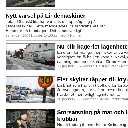
Nytt varsel på Lindemaskiner
Totalt 16 anställda har varslats om uppsägning på
Lindemaskiner. Detta meddelades via fabrikens VD Jan
Emander på torsdagen.-Det känns väldigt ...
22 januari 2009 klockan 14:36 av Fredrik Norman
Nu blir bageriet lägenhete
En dröm för många människor är på väg
verklighet: Att få bo i ett kondis. Nåväl,
sanning med modifikation, för nu komme
23 januari 2009 klockan 11:18 av Fredrik No
Fler skyltar täpper till kry
En bilist som har blivit bötfälld för fortk
Järnvägsgatan, har valt att bestrida an
hävdar att han enligt lag inte har ...
26 januari 2009 klockan 09:48 av Fredrik No
Storsatsning på mat och l
klubbar
Nu på fredag öppnar Bistro Bellman ige