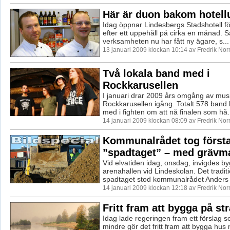
Här är duon bakom hotell
Idag öppnar Lindesbergs Stadshotell fö
efter ett uppehåll på cirka en månad. 
verksamheten nu har fått ny ägare, s...
13 januari 2009 klockan 10:14 av Fredrik No
Två lokala band med i
Rockkarusellen
I januari drar 2009 års omgång av mus
Rockkarusellen igång. Totalt 578 band
med i fighten om att nå finalen som hå.
14 januari 2009 klockan 08:09 av Fredrik No
Kommunalrådet tog först
”spadtaget” – med grävm
Vid elvatiden idag, onsdag, invigdes b
arenahallen vid Lindeskolan. Det traditi
spadtaget stod kommunalrådet Anders .
14 januari 2009 klockan 12:18 av Fredrik No
Fritt fram att bygga på st
Idag lade regeringen fram ett förslag s
mindre gör det fritt fram att bygga hus 