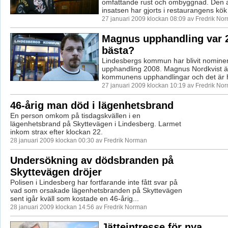
omfattande rust och ombyggnad. Den al
insatsen har gjorts i restaurangens kök 
27 januari 2009 klockan 08:09 av Fredrik No
Magnus upphandling var 
bästa?
Lindesbergs kommun har blivit nominera
upphandling 2008. Magnus Nordkvist är
kommunens upphandlingar och det är h
27 januari 2009 klockan 10:19 av Fredrik No
46-årig man död i lägenhetsbrand
En person omkom på tisdagskvällen i en
lägenhetsbrand på Skyttevägen i Lindesberg. Larmet
inkom strax efter klockan 22.
28 januari 2009 klockan 00:30 av Fredrik Norman
Undersökning av dödsbranden på
Skyttevägen dröjer
Polisen i Lindesberg har fortfarande inte fått svar på
vad som orsakade lägenhetsbranden på Skyttevägen
sent igår kväll som kostade en 46-årig...
28 januari 2009 klockan 14:56 av Fredrik Norman
Jätteintresse för nya