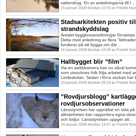
vattendrag. En av anledningarna till l...
15 januari 2009 klockan 10:43 av Fredrik No
Stadsarkitekten positiv til
strandskyddslag
Antalet bygglovsansökningar förväntas ök
Detta med anledning av flera ”lättnade
funderar på att bygga om där...
16 januari 2009 klockan 10:49 av Fredrik No
Hallbygget blir ”film”
Via en webbkamera kan nu såväl kom
som utsocknes folk följa arbetet med a
Lindeskolan. Sedan i förra veckan har 
19 januari 2009 klockan 09:18 av Fredrik No
”Rovdjursblogg” kartlägg
rovdjursobservationer
Länsstyrelsen har upprättat en sida på n
allmänheten kan rapportera egna obser
och lodjur. Länsstyrelsen uppger att...
19 januari 2009 klockan 14:47 av Fredrik No