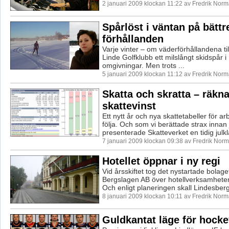
2 januari 2009 klockan 11:22 av Fredrik Nor
Spårlöst i väntan på bättr
förhållanden
Varje vinter – om väderförhållandena til
Linde Golfklubb ett milslångt skidspår i
omgivningar. Men trots ...
5 januari 2009 klockan 11:12 av Fredrik Nor
Skatta och skratta – räkna
skattevinst
Ett nytt år och nya skattetabeller för ar
följa. Och som vi berättade strax innan j
presenterade Skatteverket en tidig julkl
7 januari 2009 klockan 09:38 av Fredrik Nor
Hotellet öppnar i ny regi
Vid årsskiftet tog det nystartade bolaget
Bergslagen AB över hotellverksamheten
Och enligt planeringen skall Lindesbergs
8 januari 2009 klockan 10:11 av Fredrik Nor
Guldkantat läge för hock