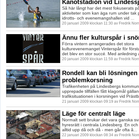
Kanotstadion vid Lindess
Så här långt har det mest fokuserats på
aktiviteter som kan äga rum under tak
idrotts- och evenemangshallen vid ...
20 januari 2009 klockan 11:30 av Fredrik No
Ännu fler kulturspår i snö
Förra vintern arrangerades det stora
kulturevenemanget Vinterspår för förs
det blev en stor succé. Med anledning 
20 januari 2009 klockan 11:59 av Fredrik No
Rondell kan bli lösningen
problemkorsning
Trafikenheten på Lindesbergs kommun 
upprepade tillfällen fått klagomål gälla
trafiksituationen i korsningen vid Prästbr
21 januari 2009 klockan 09:19 av Fredrik No
Läge för centralt läge
Normalt sett brukar det vara ganska svå
hyresrätt i centrala Lindesberg. En oc
alltid upp då och då - men går ofta å...
22 januari 2009 klockan 08:34 av Fredrik No