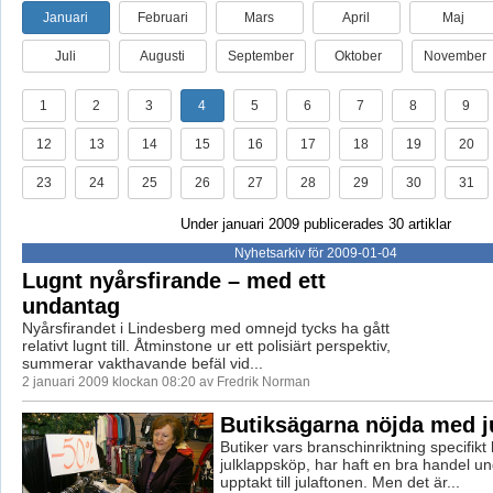
Januari
Februari
Mars
April
Maj
Juli
Augusti
September
Oktober
November
1
2
3
4
5
6
7
8
9
12
13
14
15
16
17
18
19
20
23
24
25
26
27
28
29
30
31
Under januari 2009 publicerades 30 artiklar
Nyhetsarkiv för 2009-01-04
Lugnt nyårsfirande – med ett
undantag
Nyårsfirandet i Lindesberg med omnejd tycks ha gått
relativt lugnt till. Åtminstone ur ett polisiärt perspektiv,
summerar vakthavande befäl vid...
2 januari 2009 klockan 08:20 av Fredrik Norman
Butiksägarna nöjda med j
Butiker vars branschinriktning specifikt k
julklappsköp, har haft en bra handel u
upptakt till julaftonen. Men det är...