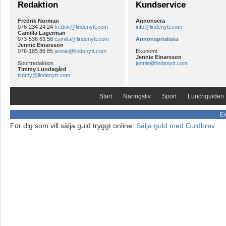
Redaktion
Kundservice
Fredrik Norman
Annonsera
076-234 24 24
fredrik@lindenytt.com
info@lindenytt.com
Camilla Lagerman
073-536 63 56
camilla@lindenytt.com
Annonsprislista
Jennie Einarsson
076-185 86 85
jennie@lindenytt.com
Ekonomi
Jennie Einarsson
Sportredaktion
jennie@lindenytt.com
Timmy Lundegård
timmy@lindenytt.com
Start
Näringsliv
Sport
Lunchguiden
Ex
För dig som vill sälja guld tryggt online:
Sälja guld med Guldbrev