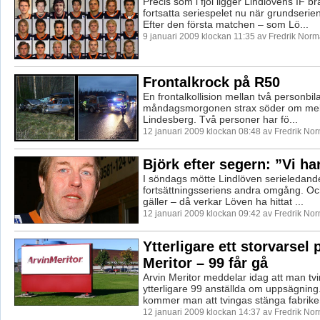
Precis som i fjol ligger Lindlövens IF bra 
fortsatta seriespelet nu när grundserien
Efter den första matchen – som Lö...
9 januari 2009 klockan 11:35 av Fredrik Nor
Frontalkrock på R50
En frontalkollision mellan två personbila
måndagsmorgonen strax söder om meller
Lindesberg. Två personer har fö...
12 januari 2009 klockan 08:48 av Fredrik No
Björk efter segern: ”Vi ha
I söndags mötte Lindlöven serieledande
fortsättningsseriens andra omgång. Och
gäller – då verkar Löven ha hittat ...
12 januari 2009 klockan 09:42 av Fredrik No
Ytterligare ett storvarsel 
Meritor – 99 får gå
Arvin Meritor meddelar idag att man tvi
ytterligare 99 anställda om uppsägnin
kommer man att tvingas stänga fabriken 
12 januari 2009 klockan 14:37 av Fredrik No