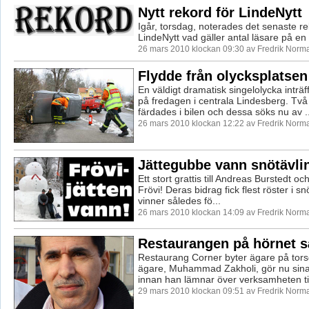
Nytt rekord för LindeNytt
Igår, torsdag, noterades det senaste re
LindeNytt vad gäller antal läsare på en
26 mars 2010 klockan 09:30 av Fredrik Norm
Flydde från olycksplatsen
En väldigt dramatisk singelolycka inträf
på fredagen i centrala Lindesberg. Två
färdades i bilen och dessa söks nu av ..
26 mars 2010 klockan 12:22 av Fredrik Norm
Jättegubbe vann snötävli
Ett stort grattis till Andreas Burstedt oc
Frövi! Deras bidrag fick flest röster i s
vinner således fö...
26 mars 2010 klockan 14:09 av Fredrik Norm
Restaurangen på hörnet s
Restaurang Corner byter ägare på tor
ägare, Muhammad Zakholi, gör nu sina 
innan han lämnar över verksamheten till
29 mars 2010 klockan 09:51 av Fredrik Norm