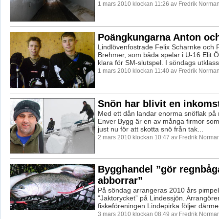
1 mars 2010 klockan 11:26 av Fredrik Norma
Poängkungarna Anton och
Lindlövenfostrade Felix Scharnke och 
Brehmer, som båda spelar i U-16 Elit Ö
klara för SM-slutspel. I söndags utklass
1 mars 2010 klockan 11:40 av Fredrik Norma
Snön har blivit en inkoms
Med ett dån landar enorma snöflak på 
Enver Bygg är en av många firmor som 
just nu för att skotta snö från tak...
2 mars 2010 klockan 10:47 av Fredrik Norma
Bygghandel ”gör regnbåg
abborrar”
På söndag arrangeras 2010 års pimpel
”Jaktorycket” på Lindessjön. Arrangöre
fiskeföreningen Lindepirka följer därme
3 mars 2010 klockan 08:49 av Fredrik Norma