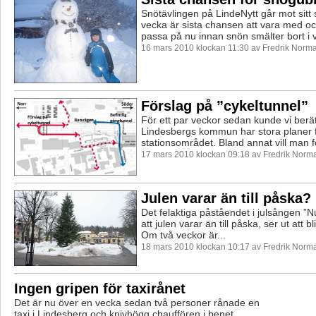
Snötävlingen på LindeNytt går mot sitt 
vecka är sista chansen att vara med oc
passa på nu innan snön smälter bort i v
16 mars 2010 klockan 11:30 av Fredrik Norm
Förslag på ”cykeltunnel”
För ett par veckor sedan kunde vi berät
Lindesbergs kommun har stora planer 
stationsområdet. Bland annat vill man för
17 mars 2010 klockan 09:18 av Fredrik Norm
Julen varar än till påska?
Det felaktiga påståendet i julsången ”Nu
att julen varar än till påska, ser ut att b
Om två veckor är...
18 mars 2010 klockan 10:17 av Fredrik Norm
Ingen gripen för taxirånet
Det är nu över en vecka sedan två personer rånade en
taxi i Lindesberg och knivhögg chauffören i benet.