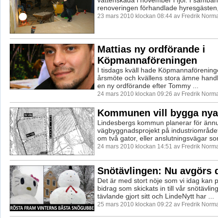
vattenskada i november i fjol. I samb
renoveringen förhandlade hyresgästen, 
23 mars 2010 klockan 08:44 av Fredrik Norm
Mattias ny ordförande i
Köpmannaföreningen
I tisdags kväll hade Köpmannaföreningen 
årsmöte och kvällens stora ämne handl
en ny ordförande efter Tommy ...
24 mars 2010 klockan 09:26 av Fredrik Norm
Kommunen vill bygga nya
Lindesbergs kommun planerar för ännu
vägbyggnadsprojekt på industriområdet
om två gator, eller anslutningsvägar so
24 mars 2010 klockan 14:51 av Fredrik Norm
Snötävlingen: Nu avgörs d
Det är med stort nöje som vi idag kan 
bidrag som skickats in till vår snötävlin
tävlande gjort sitt och LindeNytt har ...
25 mars 2010 klockan 09:22 av Fredrik Norm