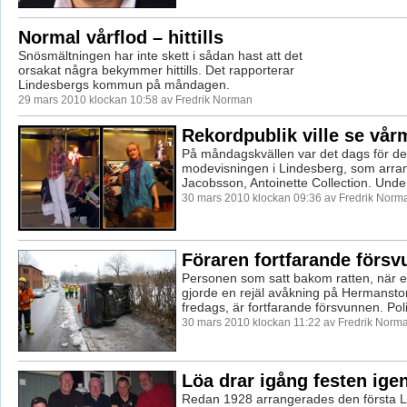
Normal vårflod – hittills
Snösmältningen har inte skett i sådan hast att det
orsakat några bekymmer hittills. Det rapporterar
Lindesbergs kommun på måndagen.
29 mars 2010 klockan 10:58 av Fredrik Norman
Rekordpublik ville se vår
På måndagskvällen var det dags för den
modevisningen i Lindesberg, som arra
Jacobsson, Antoinette Collection. Under 
30 mars 2010 klockan 09:36 av Fredrik Norm
Föraren fortfarande förs
Personen som satt bakom ratten, när e
gjorde en rejäl avåkning på Hermansto
fredags, är fortfarande försvunnen. Poli
30 mars 2010 klockan 11:22 av Fredrik Norm
Löa drar igång festen ige
Redan 1928 arrangerades den första L