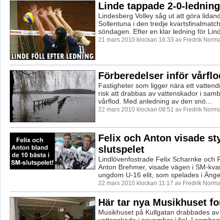
Linde tappade 2-0-ledning
Lindesberg Volley såg ut att göra lidand
Sollentuna i den tredje kvartsfinalmatc
söndagen. Efter en klar ledning för Lin
21 mars 2010 klockan 16:33 av Fredrik Norm
Förberedelser inför vårfl
Fastigheter som ligger nära ett vattend
risk att drabbas av vattenskador i sam
vårflod. Med anledning av den snö...
22 mars 2010 klockan 08:51 av Fredrik Norm
Felix och Anton visade st
slutspelet
Lindlövenfostrade Felix Scharnke och F
Anton Brehmer, visade vägen i SM-kvart
ungdom U-16 elit, som spelades i Ängel
22 mars 2010 klockan 11:17 av Fredrik Norm
Här tar nya Musikhuset f
Musikhuset på Kullgatan drabbades av