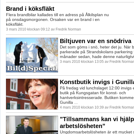
Brand i köksfläkt
Flera brandbilar kallades till en adress på Ålkilsplan nu
på onsdagsmorgonen. Orsaken var en brand i en
köksfläkt.
3 mars 2010 klockan 09:12 av Fredrik Norman
Biltjuven var en snödriva
Det som göms i snö, heter det ju. När 
parkerade på Strandskolans parkering 
månader sedan, hade denne naturligtvis 
3 mars 2010 klockan 13:05 av Fredrik Norma
Konstbutik invigs i Gunill
På fredag vid lunchslaget 12:00 invigs 
butik på Kungsgatan för konst- och
hantverksintresserade. Butiken kommer
Gunilla ...
4 mars 2010 klockan 10:39 av Fredrik Norma
”Tillsammans kan vi hjäl
arbetslösheten”
Ungdomsarbetslösheten är ett mycket 