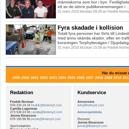
människorna som bor i byn. Festlighete
ett av de större publikevenemangen i ..
31 mars 2010 klockan 09:29 av Fredrik Norm
Fyra skadade i kollision
Totalt fyra personer har förts till Lindes
med ännu okända skador, efter en trafi
korsningen Torphyttevägen / Djupdalsga
31 mars 2010 klockan 15:09 av Fredrik Norm
Har du missat e
1999
2000
2001
2002
2003
2004
2005
2006
2007
2008
2009
2010
201
Redaktion
Kundservice
Fredrik Norman
Annonsera
076-234 24 24
fredrik@lindenytt.com
info@lindenytt.com
Camilla Lagerman
073-536 63 56
camilla@lindenytt.com
Annonsprislista
Jennie Einarsson
076-185 86 85
jennie@lindenytt.com
Ekonomi
Jennie Einarsson
Sportredaktion
jennie@lindenytt.com