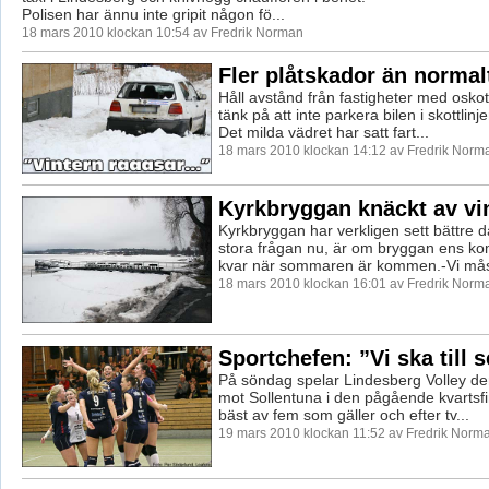
Polisen har ännu inte gripit någon fö...
18 mars 2010 klockan 10:54 av Fredrik Norman
Fler plåtskador än normal
Håll avstånd från fastigheter med osko
tänk på att inte parkera bilen i skottlinje
Det milda vädret har satt fart...
18 mars 2010 klockan 14:12 av Fredrik Norm
Kyrkbryggan knäckt av vi
Kyrkbryggan har verkligen sett bättre 
stora frågan nu, är om bryggan ens ko
kvar när sommaren är kommen.-Vi måst
18 mars 2010 klockan 16:01 av Fredrik Norm
Sportchefen: ”Vi ska till 
På söndag spelar Lindesberg Volley de
mot Sollentuna i den pågående kvartsfi
bäst av fem som gäller och efter tv...
19 mars 2010 klockan 11:52 av Fredrik Norm