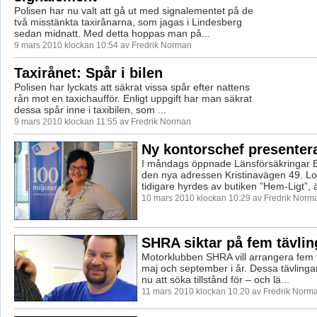
Polisen har nu valt att gå ut med signalementet på de
två misstänkta taxirånarna, som jagas i Lindesberg
sedan midnatt. Med detta hoppas man på...
9 mars 2010 klockan 10:54 av Fredrik Norman
Taxirånet: Spår i bilen
Polisen har lyckats att säkrat vissa spår efter nattens
rån mot en taxichaufför. Enligt uppgift har man säkrat
dessa spår inne i taxibilen, som ...
9 mars 2010 klockan 11:55 av Fredrik Norman
Ny kontorschef presentera
I måndags öppnade Länsförsäkringar 
den nya adressen Kristinavägen 49. L
tidigare hyrdes av butiken ”Hem-Ligt”, ä
10 mars 2010 klockan 10:29 av Fredrik Norm
SHRA siktar på fem tävlin
Motorklubben SHRA vill arrangera fem 
maj och september i år. Dessa tävlin
nu att söka tillstånd för – och lä...
11 mars 2010 klockan 10:20 av Fredrik Norm