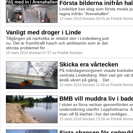
Första bilderna inifrån ha
LindeNytt kan idag som första media pu
tagna inifrån ”Arenahallen”.
12 mars 2010 klockan 09:55 av Fredrik Norm
Vanligt med droger i Linde
Tillgången på narkotika är relativt stor i Lindesberg just
nu. Det är framförallt hasch och amfetamin som är det
största problemet för ...
15 mars 2010 klockan 07:57 av Fredrik Norman
Skicka era vårtecken
På måndagsmorgonen visade kvicksilvre
centrala Lindesberg. Men vad gör väl de
ändå våren på gång… Det ...
15 mars 2010 klockan 11:49 av Fredrik Norm
BMB vill muddra liv i bad
I slutet av förra veckan genomfördes e
undersökning utanför Loppholmarna. An
man vill få klarhet i hur det verkligen...
15 mars 2010 klockan 13:59 av Fredrik Norm
Sista chansen för snögub