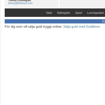
Timmy Lundegård
timmy@lindenytt.com
Start
Näringsliv
Sport
Lunchguiden
Ex
För dig som vill sälja guld tryggt online:
Sälja guld med Guldbrev