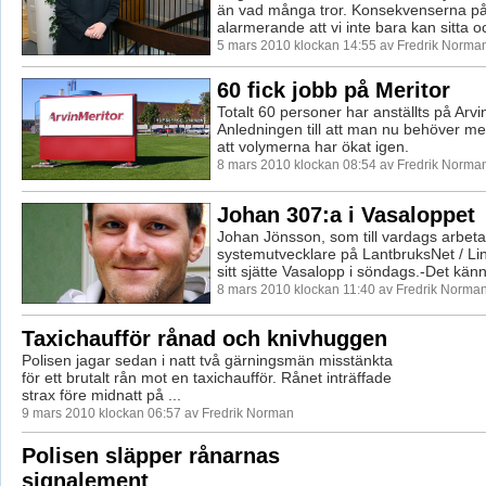
än vad många tror. Konsekvenserna på 
alarmerande att vi inte bara kan sitta oc
5 mars 2010 klockan 14:55 av Fredrik Norma
60 fick jobb på Meritor
Totalt 60 personer har anställts på Arvi
Anledningen till att man nu behöver mer
att volymerna har ökat igen.
8 mars 2010 klockan 08:54 av Fredrik Norma
Johan 307:a i Vasaloppet
Johan Jönsson, som till vardags arbet
systemutvecklare på LantbruksNet / Lin
sitt sjätte Vasalopp i söndags.-Det känns
8 mars 2010 klockan 11:40 av Fredrik Norma
Taxichaufför rånad och knivhuggen
Polisen jagar sedan i natt två gärningsmän misstänkta
för ett brutalt rån mot en taxichaufför. Rånet inträffade
strax före midnatt på ...
9 mars 2010 klockan 06:57 av Fredrik Norman
Polisen släpper rånarnas
signalement