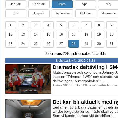
Januari
Februari
Mars
April
Maj
Juli
Augusti
September
Oktober
November
1
2
3
4
5
6
7
8
9
12
13
14
15
16
17
18
19
20
23
24
25
26
27
28
29
30
31
Under mars 2010 publicerades 43 artiklar
Nyhetsarkiv för 2010-03-28
Dramatisk deltävling i SM-
Mats Jonsson och co-drivern Johnny 
klassen ”Trimmat 4WD” och slutade tvåa
deltävlingen ”Vinterpokalen” i ...
1 mars 2010 klockan 08:59 av Fredrik Norma
Det kan bli aktuellt med n
Sedan en tid tillbaka pågår ett utredni
Lindesbergs stationsområde skall se ut 
Som vi kunde berätta vid årsskiftet, ...