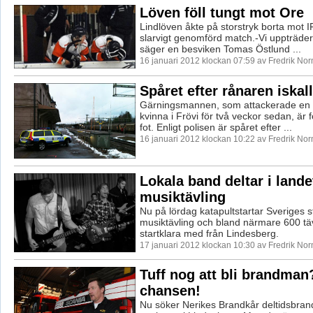
Löven föll tungt mot Ore
Lindlöven åkte på storstryk borta mot I
slarvigt genomförd match.-Vi uppträder
säger en besviken Tomas Östlund ...
16 januari 2012 klockan 07:59 av Fredrik No
Spåret efter rånaren iskall
Gärningsmannen, som attackerade en 
kvinna i Frövi för två veckor sedan, är f
fot. Enligt polisen är spåret efter ...
16 januari 2012 klockan 10:22 av Fredrik No
Lokala band deltar i lande
musiktävling
Nu på lördag katapultstartar Sveriges s
musiktävling och bland närmare 600 täv
startklara med från Lindesberg.
17 januari 2012 klockan 10:30 av Fredrik No
Tuff nog att bli brandman
chansen!
Nu söker Nerikes Brandkår deltidsbrand