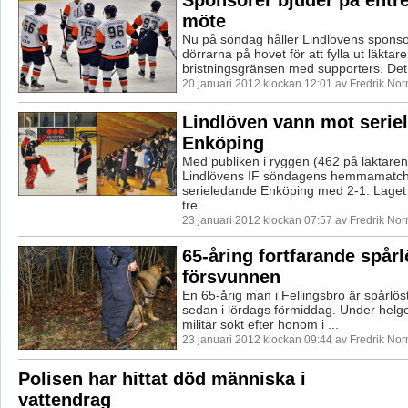
möte
Nu på söndag håller Lindlövens spons
dörrarna på hovet för att fylla ut läktaren
bristningsgränsen med supporters. Det 
20 januari 2012 klockan 12:01 av Fredrik No
Lindlöven vann mot serie
Enköping
Med publiken i ryggen (462 på läktare
Lindlövens IF söndagens hemmamatc
serieledande Enköping med 2-1. Laget kr
tre ...
23 januari 2012 klockan 07:57 av Fredrik No
65-åring fortfarande spårl
försvunnen
En 65-årig man i Fellingsbro är spårlö
sedan i lördags förmiddag. Under helge
militär sökt efter honom i ...
23 januari 2012 klockan 09:44 av Fredrik No
Polisen har hittat död människa i
vattendrag