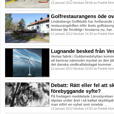
12 januari 2012 klockan 08:08 av Fredrik No
Golfrestaurangens öde ov
Lindesbergs Golfklubb har fortfarande i
restaurangdriften inför årets golfsäso
brinner lite försiktigt i knutarna nu, har..
12 januari 2012 klockan 14:30 av Fredrik No
Lugnande besked från Ve
Vestas fabrik i Guldsmedshyttan kommer 
att beröras nämnvärt mycket av den jä
det danska vindkraftsbolaget kommer ..
13 januari 2012 klockan 10:04 av Fredrik No
Debatt: Rätt eller fel att s
förebyggande syfte?
På fredagen meddelade Länsstyrelsen a
skjutas under året i så kallad skyddsjak
man infört en nyhet som innebär ...
13 januari 2012 klockan 14:52 av Fredrik No