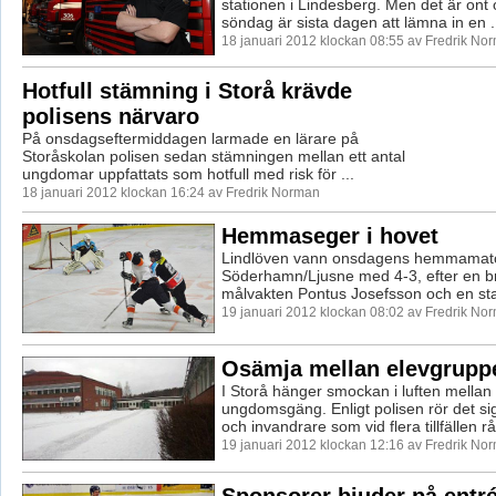
stationen i Lindesberg. Men det är ont o
söndag är sista dagen att lämna in en .
18 januari 2012 klockan 08:55 av Fredrik No
Hotfull stämning i Storå krävde
polisens närvaro
På onsdagseftermiddagen larmade en lärare på
Storåskolan polisen sedan stämningen mellan ett antal
ungdomar uppfattats som hotfull med risk för ...
18 januari 2012 klockan 16:24 av Fredrik Norman
Hemmaseger i hovet
Lindlöven vann onsdagens hemmamat
Söderhamn/Ljusne med 4-3, efter en br
målvakten Pontus Josefsson och en st
19 januari 2012 klockan 08:02 av Fredrik No
Osämja mellan elevgrupp
I Storå hänger smockan i luften mellan 
ungdomsgäng. Enligt polisen rör det s
och invandrare som vid flera tillfällen råk
19 januari 2012 klockan 12:16 av Fredrik No
Sponsorer bjuder på entrén