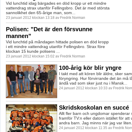
Vid lunchtid idag bärgades en död kropp ur ett mindre
vattendrag strax utanför Fellingsbro. Det är med största
sannolikhet den 65-årige man, som...
23 januari 2012 klockan 13:18 av Fredrik Norman
Polisen: ”Det är den försvunne
mannen”
Vid lunchtid på måndagen hittade polisen en död kropp
i ett mindre vattendrag utanför Fellingsbro. Strax före
klockan 15 kunde polisens ...
23 januari 2012 klockan 15:02 av Fredrik Norman
100-årig kör blir yngre
I takt med att kören blir äldre, sker sam
föryngring. Hur förvirrande det än må lå
ändå vad som sker just nu i Mansk...
24 januari 2012 klockan 10:33 av Fredrik No
Skridskoskolan en succé
Allt fler barn och ungdomar spenderar s
framför TV:n eller datorn istället för a
andra barn. Jag minns när jag var liten.
24 januari 2012 klockan 11:35 av Fredrik No