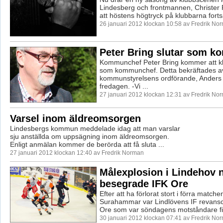
Lindesberg och frontmannen, Christer P
att höstens högtryck på klubbarna fortsät
26 januari 2012 klockan 10:58 av Fredrik No
Peter Bring slutar som 
Kommunchef Peter Bring kommer att kl
som kommunchef. Detta bekräftades a
kommunstyrelsens ordförande, Anders
fredagen. -Vi ...
27 januari 2012 klockan 12:31 av Fredrik No
Varsel inom äldreomsorgen
Lindesbergs kommun meddelade idag att man varslar
sju anställda om uppsägning inom äldreomsorgen.
Enligt anmälan kommer de berörda att få sluta ...
27 januari 2012 klockan 12:40 av Fredrik Norman
Målexplosion i Lindehov 
besegrade IFK Ore
Efter att ha förlorat stort i förra match
Surahammar var Lindlövens IF revans
Ore som var söndagens motståndare fick
30 januari 2012 klockan 07:41 av Fredrik No