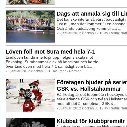
Dags att anmäla sig till 
Det kanske inte är så värst badvänligt 
just nu, men det kommer ju en säsong f
Och årets badsäsong kommer att ...
25 januari 2012 klockan 12:10 av Fredrik No
Löven föll mot Sura med hela 7-1
Lindlöven kunde inte följa upp helgens skalp mot
Enköping. Surahammar gick på knockout och körde
över Lindlöven med hela 7-1 samtidigt som bå...
26 januari 2012 klockan 08:11 av Fredrik Norman
Företagen bjuder på serie
GSK vs. Hallstahammar
På fredag är det toppmöte i hockeyns D
serieledande GSK och tvåan Hallstaha
med att det är seriefinal, GSK:s ...
26 januari 2012 klockan 08:12 av Fredrik No
Klubbat för klubbpremiär
Nu drar en ny säsong av klubbscenen i