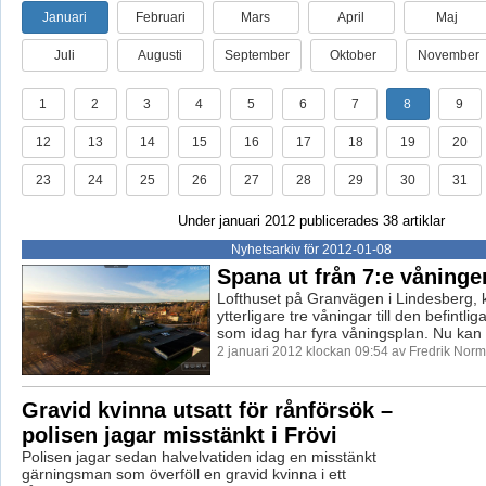
Januari
Februari
Mars
April
Maj
Juli
Augusti
September
Oktober
November
1
2
3
4
5
6
7
8
9
12
13
14
15
16
17
18
19
20
23
24
25
26
27
28
29
30
31
Under januari 2012 publicerades 38 artiklar
Nyhetsarkiv för 2012-01-08
Spana ut från 7:e våninge
Lofthuset på Granvägen i Lindesberg, k
ytterligare tre våningar till den befintl
som idag har fyra våningsplan. Nu kan .
2 januari 2012 klockan 09:54 av Fredrik Nor
Gravid kvinna utsatt för rånförsök –
polisen jagar misstänkt i Frövi
Polisen jagar sedan halvelvatiden idag en misstänkt
gärningsman som överföll en gravid kvinna i ett