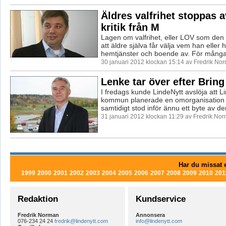
Äldres valfrihet stoppas a
kritik från M
Lagen om valfrihet, eller LOV som den 
att äldre själva får välja vem han eller
hemtjänster och boende av. För många
30 januari 2012 klockan 15:14 av Fredrik No
Lenke tar över efter Bring
I fredags kunde LindeNytt avslöja att 
kommun planerade en omorganisation 
samtidigt stod inför ännu ett byte av de
31 januari 2012 klockan 11:29 av Fredrik No
Har du missat e
1999
2000
2001
2002
2003
2004
2005
2006
2007
2008
2009
2010
201
Redaktion
Kundservice
Fredrik Norman
Annonsera
076-234 24 24
fredrik@lindenytt.com
info@lindenytt.com