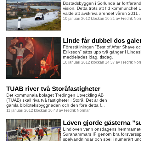
Bostadsbyggen i Sörlunda är fortfaran
vision. Detta trots att f d kommunchef
valde att avskriva ärendet våren 2011 ..
10 januari 2012 klockan 10:21 av Fredrik No
Linde får dubbel dos gal
Föreställningen "Best of After Shave o
Eriksson" sätts upp två gånger i Lindes
meddelades idag, tisdag.
10 januari 2012 klockan 14:37 av Fredrik No
TUAB river två Storåfastigheter
Det kommunala bolaget Tredingen Utveckling AB
(TUAB) skall riva två fastigheter i Storå. Det är den
gamla biblioteksbyggnaden och den före detta f...
11 januari 2012 klockan 10:43 av Fredrik Norman
Löven gjorde gästerna ”s
Lindlöven vann onsdagens hemmamat
Surahammars IF genom bra försvarssp
spelvändningar och spel i numerärt un