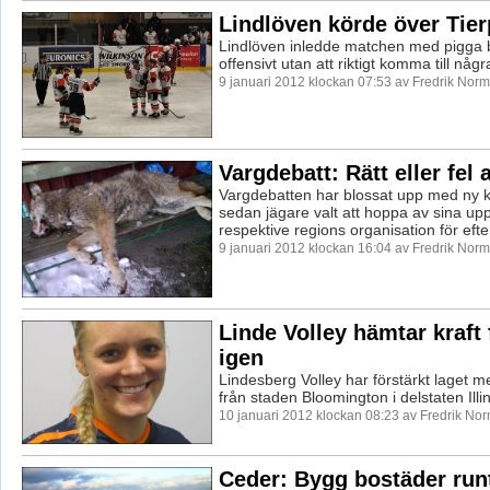
Lindlöven körde över Tier
Lindlöven inledde matchen med pigga 
offensivt utan att riktigt komma till några
9 januari 2012 klockan 07:53 av Fredrik Nor
Vargdebatt: Rätt eller fel
Vargdebatten har blossat upp med ny kra
sedan jägare valt att hoppa av sina u
respektive regions organisation för efter
9 januari 2012 klockan 16:04 av Fredrik Nor
Linde Volley hämtar kraft
igen
Lindesberg Volley har förstärkt laget m
från staden Bloomington i delstaten Illi
10 januari 2012 klockan 08:23 av Fredrik No
Ceder: Bygg bostäder run