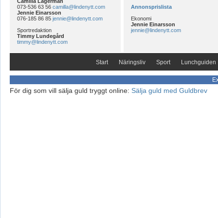
Camilla Lagerman
073-536 63 56
camilla@lindenytt.com
Annonsprislista
Jennie Einarsson
076-185 86 85
jennie@lindenytt.com
Ekonomi
Jennie Einarsson
Sportredaktion
jennie@lindenytt.com
Timmy Lundegård
timmy@lindenytt.com
Start
Näringsliv
Sport
Lunchguiden
Ex
För dig som vill sälja guld tryggt online:
Sälja guld med Guldbrev