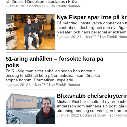
rånförsök. Händelsen utspelades i Frövi, ...
2 januari 2012 klockan 14:26 av Fredrik Norman
Nya Elspar spar inte på kr
På måndag i nästa vecka öppnar den n
i centrala Lindesberg och den nye äga
Nelsäter, och hans personal är extremt 
3 januari 2012 klockan 09:31 av Fredrik Nor
51-åring anhållen – försökte köra på
polis
En 51-årig man sitter anhållen sedan han natten till
onsdag försökt att köra på en polisman som försökte
stoppa honom. Dramatiken utspelade ...
4 januari 2012 klockan 08:01 av Fredrik Norman
Blixtsnabb chefsrekryteri
Michael Blixt har utsetts till ny arenach
Andersson som lämnade sin post igår.-D
utmaning men jag ser verkligen fram em
5 januari 2012 klockan 11:16 av Fredrik Nor