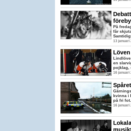
Debatt:
föreb
På freda
får skjut
Samtidig
13 januari
Löven 
Lindlöve
en slarv
pojklag,
16 januari
Spåret
Gärnings
kvinna i 
på fri fot
16 januari
Lokala
musik