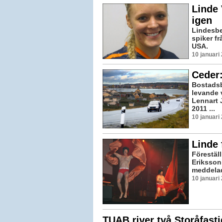
Linde 
igen
Lindesbe
spiker fr
USA.
10 januari
Ceder:
Bostadsb
levande 
Lennart 
2011 ...
10 januari
Linde 
Förestäl
Eriksson
meddelad
10 januari
TUAB river två Storåfasti