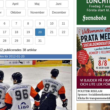
April
Maj
Juni
r
Oktober
November
December
6
7
8
9
10
11
17
18
19
20
21
22
28
29
30
31
12 publicerades 38 artiklar
kiv för 2012-01-20