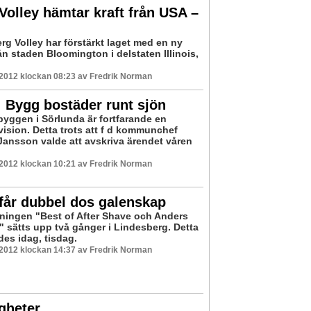
Volley hämtar kraft från USA –
rg Volley har förstärkt laget med en ny
ån staden Bloomington i delstaten Illinois,
 2012 klockan 08:23 av Fredrik Norman
 Bygg bostäder runt sjön
yggen i Sörlunda är fortfarande en
vision. Detta trots att f d kommunchef
Jansson valde att avskriva ärendet våren
 2012 klockan 10:21 av Fredrik Norman
får dubbel dos galenskap
lningen "Best of After Shave och Anders
" sätts upp två gånger i Lindesberg. Detta
es idag, tisdag.
 2012 klockan 14:37 av Fredrik Norman
gheter