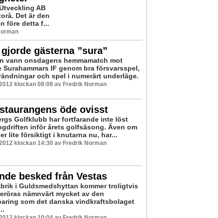
Utveckling AB
torå. Det är den
före detta f...
 Norman
gjorde gästerna ”sura”
en vann onsdagens hemmamatch mot
 Surahammars IF genom bra försvarsspel,
vändningar och spel i numerärt underläge.
 2012 klockan 08:08 av Fredrik Norman
staurangens öde ovisst
rgs Golfklubb har fortfarande inte löst
ngdriften inför årets golfsäsong. Även om
er lite försiktigt i knutarna nu, har...
 2012 klockan 14:30 av Fredrik Norman
nde besked från Vestas
abrik i Guldsmedshyttan kommer troligtvis
 beröras nämnvärt mycket av den
paring som det danska vindkraftsbolaget
..
 2012 klockan 10:04 av Fredrik Norman