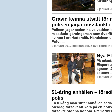
huskropp
...
2 januari 
Gravid kvinna utsatt för 
polisen jagar misstänkt i
Polisen jagar sedan halvelvatiden 
misstänkt gärningsman som överföl
kvinna i ett rånförsök. Händelsen u
Frövi, ...
2 januari 2012 klockan 14:26 av Fredrik 
Nya El
På månda
Elsparbu
ägaren, 
extremt ..
3 januari 
51-åring anhållen – försö
polis
En 51-årig man sitter anhållen seda
onsdag försökt att köra på en pol
försökte stoppa honom. Dramatiken