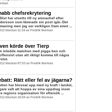
Norman
nabb chefsrekrytering
lixt har utsetts till ny arenachef efter
dersson som lämnade sin post igår.-Det
tmaning men jag ser verkligen fram emot ...
2012 klockan 11:16 av Fredrik Norman
ven körde över Tierp
n inledde matchen med pigga ben och
ffensivt utan att riktigt komma till några
vslut.
2012 klockan 07:53 av Fredrik Norman
batt: Rätt eller fel av jägarna?
tten har blossat upp med ny kraft i landet,
gare valt att hoppa av sina uppdrag inom
e regions organisation för eftersök ...
2012 klockan 16:04 av Fredrik Norman