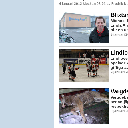
4 januari 2012 klockan 08:01 av Fredrik 
Blixts
Michael B
Linda An
blir en u
5 januari 
Lindlö
Lindlöve
spelade o
giftiga a
9 januari 
Vargde
Vargdeba
sedan jä
respektiv
9 januari 