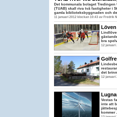
Det kommunala bolaget Tredingen 
(TUAB) skall riva två fastigheter i S
gamla biblioteksbyggnaden och den 
11 januari 2012 klockan 10:43 av Fredrik
Löven 
Lindlöv
gästande
bra spel
12 januari
Golfre
Lindesbe
restaura
det brinn
12 januari
Lugna
Vestas f
inte att
jättebes
kommer .
13 januari