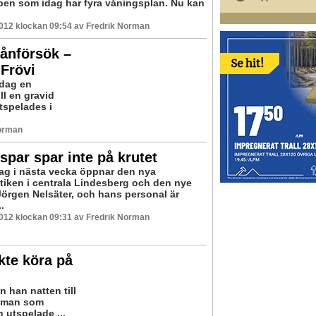
en som idag har fyra våningsplan. Nu kan
2012 klockan 09:54 av Fredrik Norman
rånförsök –
 Frövi
idag en
l en gravid
tspelades i
Norman
spar spar inte på krutet
g i nästa vecka öppnar den nya
tiken i centrala Lindesberg och den nye
Jörgen Nelsäter, och hans personal är
.
2012 klockan 09:31 av Fredrik Norman
kte köra på
n han natten till
isman som
 utspelade ...