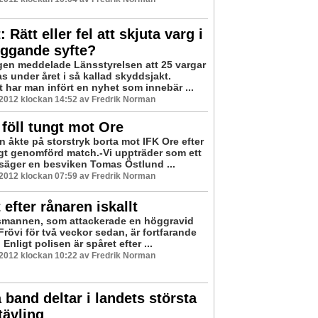
 Rätt eller fel att skjuta varg i
yggande syfte?
gen meddelade Länsstyrelsen att 25 vargar
as under året i så kallad skyddsjakt.
t har man infört en nyhet som innebär ...
 2012 klockan 14:52 av Fredrik Norman
föll tungt mot Ore
n åkte på storstryk borta mot IFK Ore efter
igt genomförd match.-Vi uppträder som ett
 säger en besviken Tomas Östlund ...
 2012 klockan 07:59 av Fredrik Norman
 efter rånaren iskallt
mannen, som attackerade en höggravid
Frövi för två veckor sedan, är fortfarande
. Enligt polisen är spåret efter ...
 2012 klockan 10:22 av Fredrik Norman
 band deltar i landets största
tävling