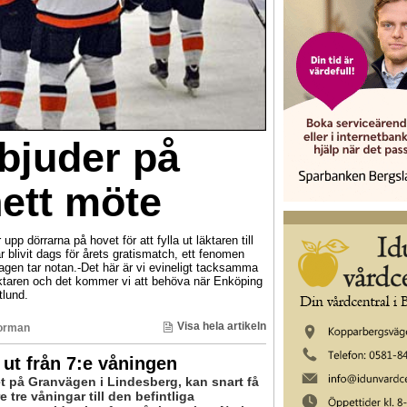
bjuder på
hett möte
p dörrarna på hovet för att fylla ut läktaren till
 blivit dags för årets gratismatch, ett fenomen
etagen tar notan.-Det här är vi evineligt tacksamma
 läktaren och det kommer vi att behöva när Enköping
tlund.
Visa hela artikeln
Norman
ut från 7:e våningen
t på Granvägen i Lindesberg, kan snart få
re tre våningar till den befintliga