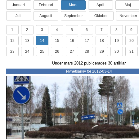
Januari
Februari
Mars
April
Maj
Juli
Augusti
September
Oktober
November
1
2
3
4
5
6
7
8
9
12
13
14
15
16
17
18
19
20
23
24
25
26
27
28
29
30
31
Under mars 2012 publicerades 30 artiklar
Nyhetsarkiv för 2012-03-14