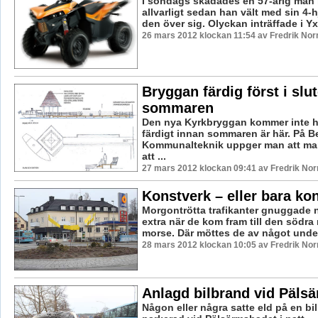
I söndags skadades en 57-årig man
allvarligt sedan han vält med sin 4-h
den över sig. Olyckan inträffade i Yxe
26 mars 2012 klockan 11:54 av Fredrik No
Bryggan färdig först i slut
sommaren
Den nya Kyrkbryggan kommer inte 
färdigt innan sommaren är här. På 
Kommunalteknik uppger man att man
att ...
27 mars 2012 klockan 09:41 av Fredrik No
Konstverk – eller bara ko
Morgontrötta trafikanter gnuggade 
extra när de kom fram till den södra 
morse. Där möttes de av något underl
28 mars 2012 klockan 10:05 av Fredrik No
Anlagd bilbrand vid Päls
Någon eller några satte eld på en bi