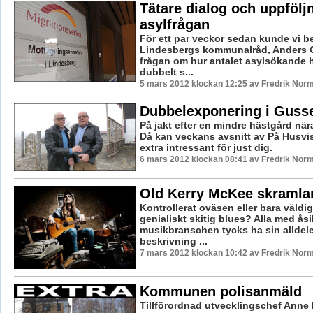
Tätare dialog och uppföljn
asylfrågan
För ett par veckor sedan kunde vi be
Lindesbergs kommunalråd, Anders Ce
frågan om hur antalet asylsökande ha
dubbelt s...
5 mars 2012 klockan 12:25 av Fredrik Nor
Dubbelexponering i Guss
På jakt efter en mindre hästgård nä
Då kan veckans avsnitt av På Husvis
extra intressant för just dig.
6 mars 2012 klockan 08:41 av Fredrik Nor
Old Kerry McKee skramlar
Kontrollerat oväsen eller bara väldi
genialiskt skitig blues? Alla med åsik
musikbranschen tycks ha sin alldel
beskrivning ...
7 mars 2012 klockan 10:42 av Fredrik Nor
Kommunen polisanmäld
Tillförordnad utvecklingschef Anne 