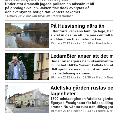
Under stor dramatik jagade polisen en misstänkt bil
på onsdagskvällen. Jakten fick dock avbrytas då
den äventyrade övriga trafikanters säkerhet...
14 mars 2012 klockan 18:40 av Fredrik Norman
På Husvisning nära ån
Efter förra veckans lantliga läge, ha
siktat in oss på ett lite mer centralt
en liten touch av natur också.
15 mars 2012 klockan 10:26 av Fredrik No
Ledamöter anser att det 
Under onsdagens nämndsammanträ
miljöchef Hilkka Sievert kallats för a
BMB-politikerna om miljökontorets
livsmedelsinspektioner...
16 mars 2012 klockan 11:36 av Fredrik No
Adellska gården rustas och
lägenheter
1800-talsfastigheten Adellska gårde
Egeryds Fastigheter för köpeskilling
kronor. Nu väntar rust och tillbyggna
19 mars 2012 klockan 13:43 av Fredrik No