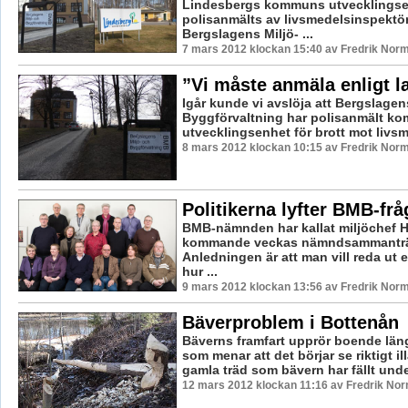
Lindesbergs kommuns utvecklingse
polisanmälts av livsmedelsinspektö
Bergslagens Miljö- ...
7 mars 2012 klockan 15:40 av Fredrik Nor
”Vi måste anmäla enligt l
Igår kunde vi avslöja att Bergslagen
Byggförvaltning har polisanmält 
utvecklingsenhet för brott mot livsm
8 mars 2012 klockan 10:15 av Fredrik Nor
Politikerna lyfter BMB-fr
BMB-nämnden har kallat miljöchef Hil
kommande veckas nämndsammantr
Anledningen är att man vill reda ut 
hur ...
9 mars 2012 klockan 13:56 av Fredrik Nor
Bäverproblem i Bottenån
Bäverns framfart upprör boende län
som menar att det börjar se riktigt il
gamla träd som bävern har fällt under
12 mars 2012 klockan 11:16 av Fredrik No