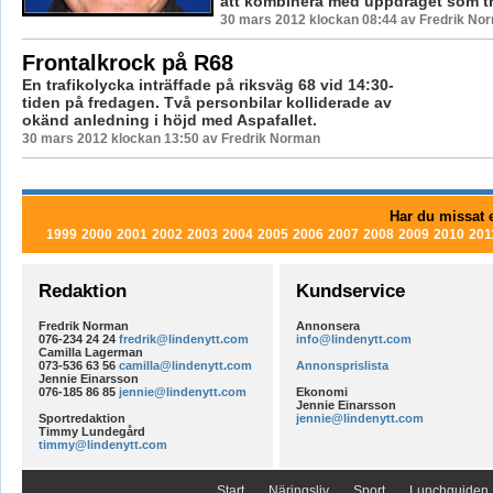
att kombinera med uppdraget som trä
30 mars 2012 klockan 08:44 av Fredrik No
Frontalkrock på R68
En trafikolycka inträffade på riksväg 68 vid 14:30-
tiden på fredagen. Två personbilar kolliderade av
okänd anledning i höjd med Aspafallet.
30 mars 2012 klockan 13:50 av Fredrik Norman
Har du missat e
1999
2000
2001
2002
2003
2004
2005
2006
2007
2008
2009
2010
201
Redaktion
Kundservice
Fredrik Norman
Annonsera
076-234 24 24
fredrik@lindenytt.com
info@lindenytt.com
Camilla Lagerman
073-536 63 56
camilla@lindenytt.com
Annonsprislista
Jennie Einarsson
076-185 86 85
jennie@lindenytt.com
Ekonomi
Jennie Einarsson
Sportredaktion
jennie@lindenytt.com
Timmy Lundegård
timmy@lindenytt.com
Start
Näringsliv
Sport
Lunchguiden