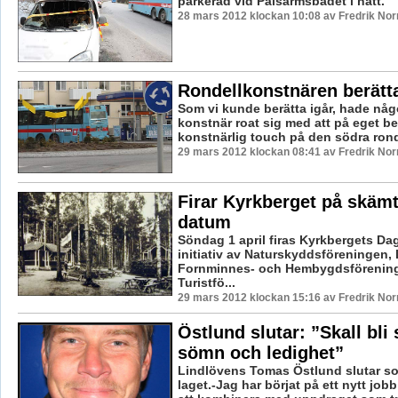
parkerad vid Pälsärmsbadet i natt.
28 mars 2012 klockan 10:08 av Fredrik No
Rondellkonstnären berät
Som vi kunde berätta igår, hade någ
konstnär roat sig med att på eget b
konstnärlig touch på den södra ronde
29 mars 2012 klockan 08:41 av Fredrik No
Firar Kyrkberget på skäm
datum
Söndag 1 april firas Kyrkbergets Dag
initiativ av Naturskyddsföreningen,
Fornminnes- och Hembygdsförenin
Turistfö...
29 mars 2012 klockan 15:16 av Fredrik No
Östlund slutar: ”Skall bli
sömn och ledighet”
Lindlövens Tomas Östlund slutar so
laget.-Jag har börjat på ett nytt job