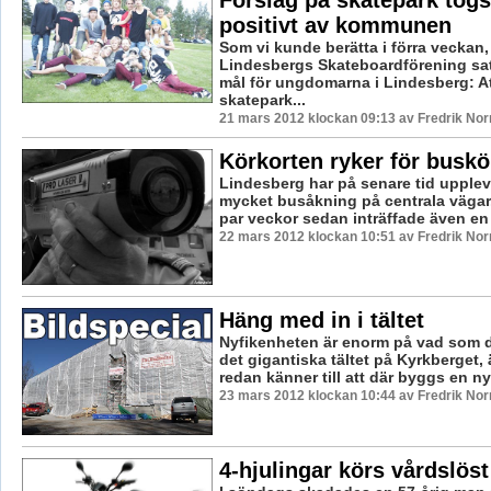
positivt av kommunen
Som vi kunde berätta i förra veckan,
Lindesbergs Skateboardförening satt
mål för ungdomarna i Lindesberg: A
skatepark...
21 mars 2012 klockan 09:13 av Fredrik No
Körkorten ryker för buskö
Lindesberg har på senare tid upplev
mycket busåkning på centrala vägar.
par veckor sedan inträffade även en ko
22 mars 2012 klockan 10:51 av Fredrik No
Häng med in i tältet
Nyfikenheten är enorm på vad som dö
det gigantiska tältet på Kyrkberget, 
redan känner till att där byggs en ny 
23 mars 2012 klockan 10:44 av Fredrik No
4-hjulingar körs vårdslöst