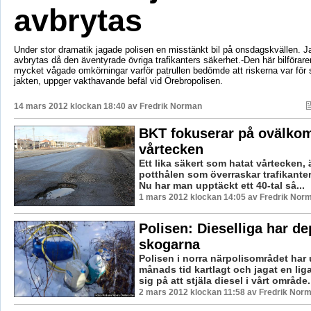
avbrytas
Under stor dramatik jagade polisen en misstänkt bil på onsdagskvällen. J
avbrytas då den äventyrade övriga trafikanters säkerhet.-Den här bilförare
mycket vågade omkörningar varför patrullen bedömde att riskerna var för st
jakten, uppger vakthavande befäl vid Örebropolisen.
14 mars 2012 klockan 18:40 av
Fredrik Norman
BKT fokuserar på ovälko
vårtecken
Ett lika säkert som hatat vårtecken,
potthålen som överraskar trafikanter
Nu har man upptäckt ett 40-tal så...
1 mars 2012 klockan 14:05 av Fredrik Nor
Polisen: Dieselliga har de
skogarna
Polisen i norra närpolisområdet har
månads tid kartlagt och jagat en liga
sig på att stjäla diesel i vårt område. 
2 mars 2012 klockan 11:58 av Fredrik Nor