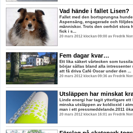
Vad hände i fallet Lisen?
Fallet med den bortsprungna hunden
Aspensäng, engagerade och följde
människor. Trots den oerhört stora h
fick i s...
20 mars 2012 klockan 09:00 av Fredrik No
Fem dagar kvar…
Ett lika säkert vårtecken som tussila
börjar sållas bland alla intressente
att få driva Café Oscar under den ...
20 mars 2012 klockan 09:36 av Fredrik No
Utsläppen har minskat kra
Linde energi har tagit ytterligare ett k
minska utsläppen av koldioxid i atm
man i ett pressmeddelande.2011 ökad
20 mars 2012 klockan 16:01 av Fredrik No
Förslag på skatepark tog