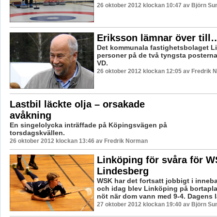
26 oktober 2012 klockan 10:47 av Björn S
Eriksson lämnar över till
Det kommunala fastighetsbolaget Li
personer på de två tyngsta posterna
VD.
26 oktober 2012 klockan 12:05 av Fredrik
Lastbil läckte olja – orsakade
avåkning
En singelolycka inträffade på Köpingsvägen på
torsdagskvällen.
26 oktober 2012 klockan 13:46 av Fredrik Norman
Linköping för svåra för 
Lindesberg
WSK har det fortsatt jobbigt i inne
och idag blev Linköping på bortaplan
nöt när dom vann med 9-4. Dagens lä
27 oktober 2012 klockan 19:40 av Björn S