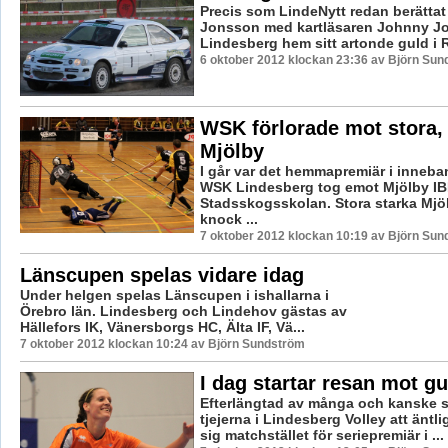
Precis som LindeNytt redan berättat
Jonsson med kartläsaren Johnny J
Lindesberg hem sitt artonde guld i Ra
6 oktober 2012 klockan 23:36 av Björn Su
WSK förlorade mot stora,
Mjölby
I går var det hemmapremiär i inneba
WSK Lindesberg tog emot Mjölby IB
Stadsskogsskolan. Stora starka Mjö
knock ...
7 oktober 2012 klockan 10:19 av Björn Su
Länscupen spelas vidare idag
Under helgen spelas Länscupen i ishallarna i
Örebro län. Lindesberg och Lindehov gästas av
Hällefors IK, Vänersborgs HC, Älta IF, Vä...
7 oktober 2012 klockan 10:24 av Björn Sundström
I dag startar resan mot gu
Efterlängtad av många och kanske sp
tjejerna i Lindesberg Volley att äntli
sig matchstället för seriepremiär i ...