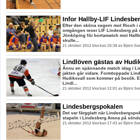
Infor Hallby-LIF Lindesbe
Efter den sköna segern mot Ricoh i
omgången reser LIF Lindesberg på s
Jönköping för bortamatch mot Hallb
skulle...
21 oktober 2012 klockan 10:38 av Björn S
Lindlöven gästas av Hudik
Ännu en spännande match idag i Li
jakten går vidare. Formtoppade Lin
Hudiksvall som kommer på besök. E
Lindl...
21 oktober 2012 klockan 12:01 av Björn S
Lindesbergspokalen
Det var färgglatt när Lindesbergspo
stapeln i Lindesberg Arena på sönd
21 oktober 2012 klockan 17:43 av Björn S