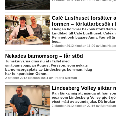
2 oktober 2012 klockan 10:03 av Lina Hags
Café Lusthuset forsätter a
formen – författarbesök i
I helgen kommer bakboksförfattaren
Lindblad till Café Lusthuset. Caféan
Remnert och bagare Anna Fagrell är 
bes...
2 oktober 2012 klockan 16:00 av Lina Hags
Nekades barnomsorg – får stöd
Tumskruvarna dras nu åt i fallet med
småbarnspappan August Persson, som nekats
barnomsorgsplats av Lindesbergs kommun. Idag
har folkpartisten Göran...
2 oktober 2012 klockan 16:11 av Fredrik Norman
Lindesberg Volley siktar
Kan tänka mig att många utifrån so
resa som Lindesberg Volley gjort gö
visst mått av avundsjuka. Då brukar 
2 oktober 2012 klockan 22:16 av Björn Su