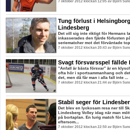
7 oktober 2012 klockan 12:05 av Björn Su
Tung förlust i Helsingborg
Lindesberg
Det vill sig inte riktigt för Hermans l
inkasserades den fjärde förlusten p
seriematcher mot det förväntade topp
7 oktober 2012 klockan 20:43 av Björn Su
Svagt försvarsspel fällde
”Anfall är bästa försvar” är en kly
ofta hör i sportsammanhang och det 
det, men då får man i alla fall inte ...
7 oktober 2012 klockan 21:44 av Björn Su
Stabil seger för Lindesber
Det blev en lyckosam resa ner till Sk
Lindesberg Volley idag när man mö
på bortaplan. En lurig match för Li
eftersom...
7 oktober 2012 klockan 22:50 av Björn Su