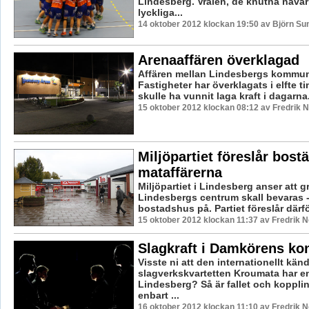
Lindesberg. Vrålen, de knutna näva
lyckliga...
14 oktober 2012 klockan 19:50 av Björn S
Arenaaffären överklagad
Affären mellan Lindesbergs kommu
Fastigheter har överklagats i elfte t
skulle ha vunnit laga kraft i dagarna.
15 oktober 2012 klockan 08:12 av Fredrik
Miljöpartiet föreslår bos
mataffärerna
Miljöpartiet i Lindesberg anser att g
Lindesbergs centrum skall bevaras 
bostadshus på. Partiet föreslår därför
15 oktober 2012 klockan 11:37 av Fredrik 
Slagkraft i Damkörens ko
Visste ni att den internationellt kän
slagverkskvartetten Kroumata har en
Lindesberg? Så är fallet och kopplin
enbart ...
16 oktober 2012 klockan 11:10 av Fredrik 