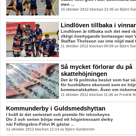
men ...
10 oktober 2012 klockan 21:45 av Björn S
Lindlöven tillbaka i vinna
Lindlöven är tillbaka och det med rå
riktigt övertygande bortaseger mot 
Staffan Tholsson var inte nöjd med f
11 oktober 2012 klockan 00:08 av Björn S
Så mycket förlorar du på
skattehöjningen
Det är få politiska beslut som har så
för hushållens ekonomi som en höj
kommunalskatten. Även om riskerna ä
11 oktober 2012 klockan 11:46 av Fredrik 
Kommunderby i Guldsmedshyttan
I kväll är det seriestart och premiär för ishockeyns
Div 3 och serien börjar med ett högintressant derby
när Fellingsbro-Frövi IK gästar ...
12 oktober 2012 klockan 12:14 av Björn Sundström