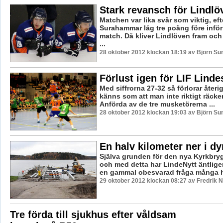
Stark revansch för Lindlö
Matchen var lika svår som viktig, ef
Surahammar låg tre poäng före inför
match. Då kliver Lindlöven fram och 
...
28 oktober 2012 klockan 18:19 av Björn S
Förlust igen för LIF Lind
Med siffrorna 27-32 så förlorar återi
känns som att man inte riktigt räcker 
Anförda av de tre musketörerna ...
28 oktober 2012 klockan 19:03 av Björn S
En halv kilometer ner i dy
Själva grunden för den nya Kyrkbry
och med detta har LindeNytt äntligen
en gammal obesvarad fråga många ha
29 oktober 2012 klockan 08:27 av Fredrik
Tre förda till sjukhus efter våldsam