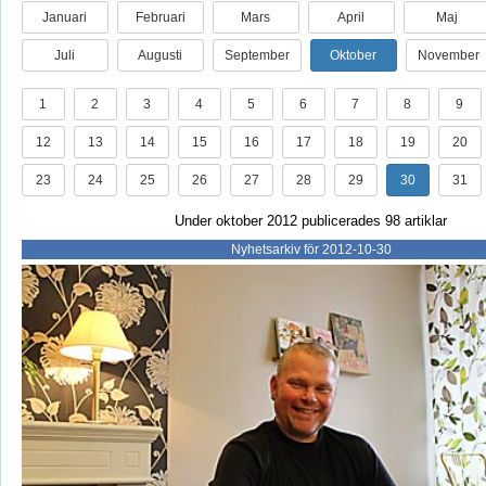
Januari
Februari
Mars
April
Maj
Juli
Augusti
September
Oktober
November
1
2
3
4
5
6
7
8
9
12
13
14
15
16
17
18
19
20
23
24
25
26
27
28
29
30
31
Under oktober 2012 publicerades 98 artiklar
Nyhetsarkiv för 2012-10-30