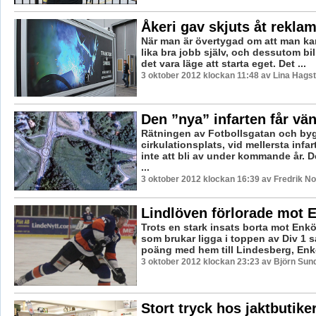
Åkeri gav skjuts åt rekla
När man är övertygad om att man kan
lika bra jobb själv, och dessutom bil
det vara läge att starta eget. Det ...
3 oktober 2012 klockan 11:48 av Lina Hags
Den ”nya” infarten får vä
Rätningen av Fotbollsgatan och byg
cirkulationsplats, vid mellersta inf
inte att bli av under kommande år. 
...
3 oktober 2012 klockan 16:39 av Fredrik N
Lindlöven förlorade mot 
Trots en stark insats borta mot Enkö
som brukar ligga i toppen av Div 1 s
poäng med hem till Lindesberg, Enk
3 oktober 2012 klockan 23:23 av Björn Su
Stort tryck hos jaktbutike