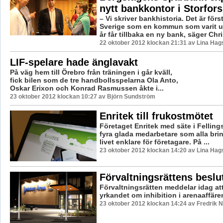
nytt bankkontor i Storfors
– Vi skriver bankhistoria. Det är för
Sverige som en kommun som varit ut
år får tillbaka en ny bank, säger Chris
22 oktober 2012 klockan 21:31 av Lina Ha
LIF-spelare hade änglavakt
På väg hem till Örebro från träningen i går kväll,
fick bilen som de tre handbollsspelarna Ola Anto,
Oskar Erixon och Konrad Rasmussen åkte i...
23 oktober 2012 klockan 10:27 av Björn Sundström
Enritek till frukostmötet
Företaget Enritek med säte i Felling
fyra glada medarbetare som alla brin
livet enklare för företagare. På ...
23 oktober 2012 klockan 14:20 av Lina Ha
Förvaltningsrättens besl
Förvaltningsrätten meddelar idag at
yrkandet om inhibition i arenaaffäre
23 oktober 2012 klockan 14:24 av Fredrik