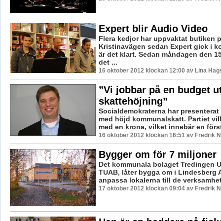
Expert blir Audio Video
Flera kedjor har uppvaktat butiken 
Kristinavägen sedan Expert gick i k
är det klart. Sedan måndagen den 15
det ...
16 oktober 2012 klockan 12:00 av Lina Ha
”Vi jobbar på en budget u
skattehöjning”
Socialdemokraterna har presenterat s
med höjd kommunalskatt. Partiet vil
med en krona, vilket innebär en först
16 oktober 2012 klockan 16:51 av Fredrik
Bygger om för 7 miljoner
Det kommunala bolaget Tredingen U
TUAB, låter bygga om i Lindesberg A
anpassa lokalerna till de verksamhete
17 oktober 2012 klockan 09:04 av Fredrik