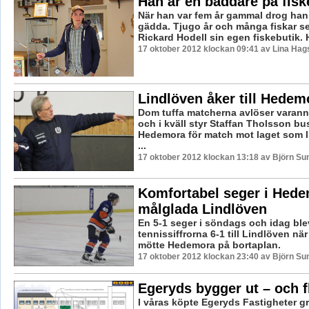
Han är en baddare på fisk
När han var fem år gammal drog han 
gädda. Tjugo år och många fiskar se
Rickard Hodell sin egen fiskebutik. 
17 oktober 2012 klockan 09:41 av Lina Ha
Lindlöven åker till Hedemo
Dom tuffa matcherna avlöser varann
och i kväll styr Staffan Tholsson bus
Hedemora för match mot laget som l
...
17 oktober 2012 klockan 13:18 av Björn S
Komfortabel seger i Hede
målglada Lindlöven
En 5-1 seger i söndags och idag ble
tennissiffrorna 6-1 till Lindlöven när
mötte Hedemora på bortaplan.
17 oktober 2012 klockan 23:40 av Björn S
Egeryds bygger ut – och fl
I våras köpte Egeryds Fastigheter gr