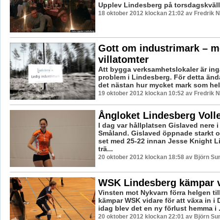
Upplev Lindesberg på torsdagskvälle
18 oktober 2012 klockan 21:02 av Fredrik
Gott om industrimark – m
villatomter
Att bygga verksamhetslokaler är ing
problem i Lindesberg. För detta änd
det nästan hur mycket mark som helst
19 oktober 2012 klockan 10:52 av Fredrik
Ångloket Lindesberg Voll
I dag var hållplatsen Gislaved nere 
Småland. Gislaved öppnade starkt o
set med 25-22 innan Jesse Knight 
trä...
20 oktober 2012 klockan 18:58 av Björn S
WSK Lindesberg kämpar v
Vinsten mot Nykvarn förra helgen till
kämpar WSK vidare för att växa in i
idag blev det en ny förlust hemma i .
20 oktober 2012 klockan 22:01 av Björn S