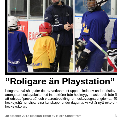
”Roligare än Playstation”
I dagarna två så sjuder det av verksamhet uppe i Lindehov under höstlove
arrangerar hockeyskola med instruktörer från hockeygymnasiet och från för
att erbjuda ”prova på” och vidareutveckling för hockeysugna ungdomar. 40
hockeystjärnor slipar sina kunskaper under dagarna, vilket är nytt rekord 
hockeyskolan.
30 oktober 2012 klockan 15:00 av
Björn Sundström