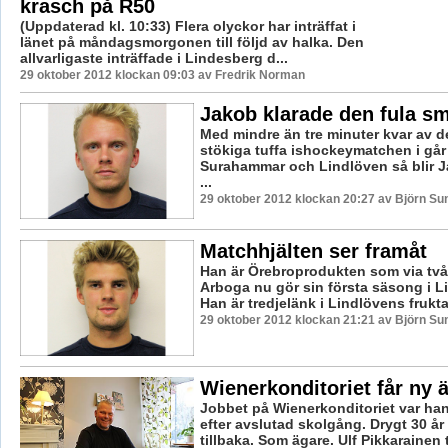
krasch på R50
(Uppdaterad kl. 10:33) Flera olyckor har inträffat i
länet på måndagsmorgonen till följd av halka. Den
allvarligaste inträffade i Lindesberg d...
29 oktober 2012 klockan 09:03 av Fredrik Norman
Jakob klarade den fula sm
Med mindre än tre minuter kvar av 
stökiga tuffa ishockeymatchen i går
Surahammar och Lindlöven så blir 
...
29 oktober 2012 klockan 20:27 av Björn S
Matchhjälten ser framåt
Han är Örebroprodukten som via två
Arboga nu gör sin första säsong i Li
Han är tredjelänk i Lindlövens frukta
29 oktober 2012 klockan 21:21 av Björn S
Wienerkonditoriet får ny 
Jobbet på Wienerkonditoriet var hans
efter avslutad skolgång. Drygt 30 år
tillbaka. Som ägare. Ulf Pikkarainen t