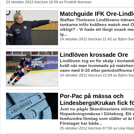
24 oktober 2012 klockan 10:59 av Fredrik Norman
Matchguide IFK Ore-Lind
Staffan Tholsson Lindlövens tränare
tankarna inför kvällens match mot O
viktigt? - Vi hade ett långt snack m
ig...
24 oktober 2012 klockan 11:42 av Björn S
Lindlöven krossade Ore
Lindlöven tog en fin skalp i bortamö
kväll när man trummade på matche
vann med 0-10 efter periodsiffrorna 0
24 oktober 2012 klockan 21:09 av Björn S
Por-Pac på mässa och
LindesbergsKrukan fick f
Just nu pågår Skandinaviens störst
förpackningsmässa i Göteborg. Ett 
femhundra företag som ställer ut är 
Företaget har både...
25 oktober 2012 klockan 07:50 av Lina Ha