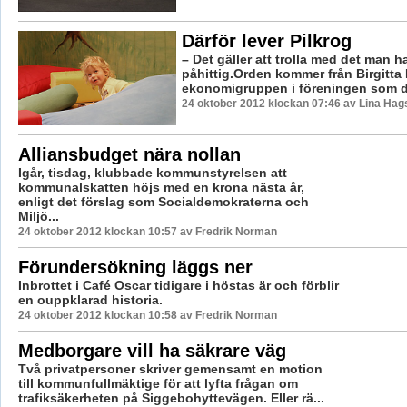
Därför lever Pilkrog
– Det gäller att trolla med det man ha
påhittig.Orden kommer från Birgitta 
ekonomigruppen i föreningen som dri
24 oktober 2012 klockan 07:46 av Lina Ha
Alliansbudget nära nollan
Igår, tisdag, klubbade kommunstyrelsen att
kommunalskatten höjs med en krona nästa år,
enligt det förslag som Socialdemokraterna och
Miljö...
24 oktober 2012 klockan 10:57 av Fredrik Norman
Förundersökning läggs ner
Inbrottet i Café Oscar tidigare i höstas är och förblir
en ouppklarad historia.
24 oktober 2012 klockan 10:58 av Fredrik Norman
Medborgare vill ha säkrare väg
Två privatpersoner skriver gemensamt en motion
till kommunfullmäktige för att lyfta frågan om
trafiksäkerheten på Siggebohyttevägen. Eller rä...