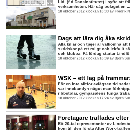
Lidl (f d Dansinstitutet) i syfte att 
verksamheten. Här såg bolaget en ..
18 oktober 2012 klockan 10:33 av Fredrik
Dags att lära dig åka skri
Alla killar och tjejer är välkomna att 
skridskor på ett roligt och lekfullt s
och klubba. På lördag startar Lindlö.
18 oktober 2012 klockan 16:39 av Björn S
WSK – ett lag på frammar
För en inte alltför avlägsen tid sedan
var innebandyn något man förknip
ribbstolar, gympasalens tunga träbän
18 oktober 2012 klockan 17:24 av Björn S
Företagare träffades efter
Ett 20-tal representanter av Lindesb
kom till den första After Work-träffe