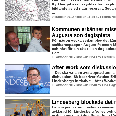
I februari i år beslutade kommunfull
Kyrkberget skall skyddas från expl
bildande av ett naturreservat. Seda
...
9 oktober 2012 klockan 11:14 av Fredrik N
Kommunen erkänner misst
Augusts son dagisplats
För någon vecka sedan blev det känt
småbarnspappan August Persson k
och hårt för sin rätt till en dagisplat
Helt...
10 oktober 2012 klockan 11:43 av Fredrik 
After Work som diskussi
– Det ska vara en avslappnad arena 
diskussion. Så beskriver Mattias Er
Lindesbergs initiativ till After Work-t
10 oktober 2012 klockan 11:48 av Lina Hag
Lindesberg blockade det 
Hemmapremiären i tävlingssammanh
avklarad för Lindesberg Volley och d
match som gick i dur. Sollentuna kä