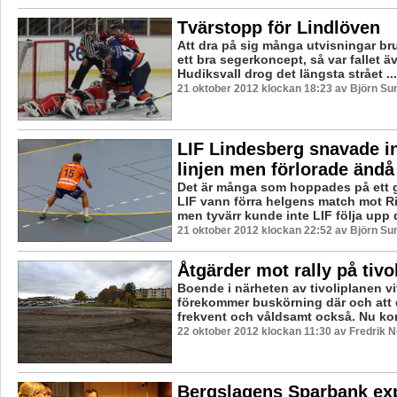
Tvärstopp för Lindlöven
Att dra på sig många utvisningar bru
ett bra segerkoncept, så var fallet äv
Hudiksvall drog det längsta strået ...
21 oktober 2012 klockan 18:23 av Björn S
LIF Lindesberg snavade i
linjen men förlorade ändå
Det är många som hoppades på ett 
LIF vann förra helgens match mot 
men tyvärr kunde inte LIF följa upp d
21 oktober 2012 klockan 22:52 av Björn S
Åtgärder mot rally på tivo
Boende i närheten av tivoliplanen vi
förekommer buskörning där och att d
frekvent och våldsamt också. Nu ko
22 oktober 2012 klockan 11:30 av Fredrik 
Bergslagens Sparbank ex