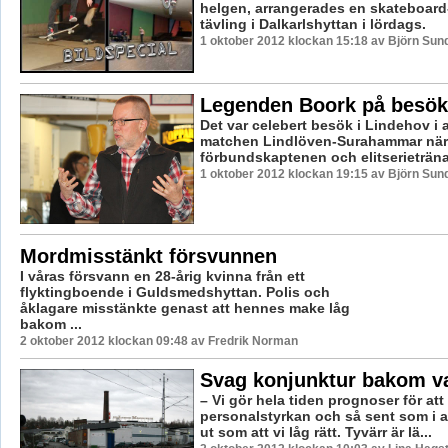
helgen, arrangerades en skateboar
tävling i Dalkarlshyttan i lördags.
1 oktober 2012 klockan 15:18 av Björn Su
Legenden Boork på besök 
Det var celebert besök i Lindehov i a
matchen Lindlöven-Surahammar när 
förbundskaptenen och elitserietränar
1 oktober 2012 klockan 19:15 av Björn Su
Mordmisstänkt försvunnen
I våras försvann en 28-årig kvinna från ett
flyktingboende i Guldsmedshyttan. Polis och
åklagare misstänkte genast att hennes make låg
bakom ...
2 oktober 2012 klockan 09:48 av Fredrik Norman
Svag konjunktur bakom v
– Vi gör hela tiden prognoser för a
personalstyrkan och så sent som i a
ut som att vi låg rätt. Tyvärr är lä...