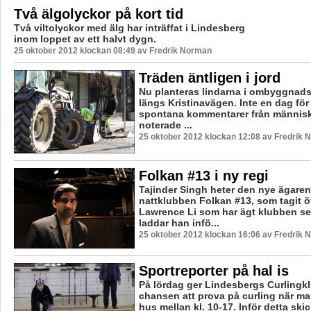
Två älgolyckor på kort tid
Två viltolyckor med älg har inträffat i Lindesberg
inom loppet av ett halvt dygn.
25 oktober 2012 klockan 08:49 av Fredrik Norman
Träden äntligen i jord
Nu planteras lindarna i ombyggnads
längs Kristinavägen. Inte en dag för t
spontana kommentarer från männis
noterade ...
25 oktober 2012 klockan 12:08 av Fredrik
Folkan #13 i ny regi
Tajinder Singh heter den nye ägaren
nattklubben Folkan #13, som tagit öv
Lawrence Li som har ägt klubben s
laddar han infö...
25 oktober 2012 klockan 16:06 av Fredrik
Sportreporter på hal is
På lördag ger Lindesbergs Curlingkl
chansen att prova på curling när ma
hus mellan kl. 10-17. Inför detta skic