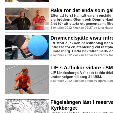
Raka rör det enda som gäl
Efter att först ha haft varsin enskil
sig bröderna Glenn och Dennis Hauk
året för att starta ett gemensamt före
8 oktober 2012 klockan 09:27 av Lina Hags
Drivmedelsjätte visar intr
Ett stort olje- och bensinbolag har b
intresse för en etablering vid rastpla
Lindesberg. Detta bekräftar mark- och
8 oktober 2012 klockan 10:54 av Fredrik N
LIF:s A-flickor vidare i SM
LIF Lindesbergs A-flickor födda 96/
under helgen till steg 3 i USM.
8 oktober 2012 klockan 12:08 av Björn Su
Fågelsången låst i reserva
Kyrkberget