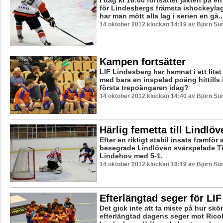
I dag kl 16:00 fortsätter jakten på en 
för Lindesbergs främsta ishockeyla
har man mött alla lag i serien en gå..
14 oktober 2012 klockan 14:19 av Björn S
Kampen fortsätter
LIF Lindesberg har hamnat i ett litet
med bara en inspelad poäng hittills i
första trepoängaren idag?
14 oktober 2012 klockan 14:40 av Björn S
Härlig femetta till Lindlöv
Efter en riktigt stabil insats framför 
besegrade Lindlöven svårspelade T
Lindehov med 5-1.
14 oktober 2012 klockan 18:19 av Björn S
Efterlängtad seger för LIF
Det gick inte att ta miste på hur sk
efterlängtad dagens seger mot Ricoh