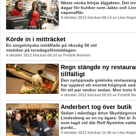
Nästa vecka börjar älgjakten. Det in
dagar för butiker som Jakto och Li
vapenaffär.
4 oktober 2012 klockan 08:14 av Lina Hags
Körde in i mitträcket
En singelolycka inträffade på riksväg 50 vid
niotiden på torsdagsförmiddagen.
4 oktober 2012 klockan 09:24 av Fredrik Norman
Regn stängde ny restaura
tillfälligt
Den nyöppnade grekiska restaurang
har upplevt ett enormt högtryck se
för ett par veckor sedan. Men trots f
4 oktober 2012 klockan 09:25 av Fredrik N
Anderbert tog över butik
Sedan i måndags drivs Skyddsgrossi
Lindesberg av en ny ägare. Det är J
som tagit vid där Rolf Nyström valde
punkt...
4 oktober 2012 klockan 11:46 av Lina Hags