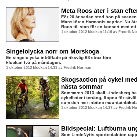
Meta Roos åter i stan efte
För 20 år sedan stod hon på scenen
Manskören Harmonis caprice. Nu åt
Roos till stan för en konsert med ett 
1 oktober 2012 klockan 11:19 av Fredrik N
Singelolycka norr om Morskoga
En singelolycka inträffade på riksväg 68 strax före
klockan två på måndagen.
1 oktober 2012 klockan 14:33 av Fredrik Norman
Skogsaction på cykel med
nästa sommar
Sommaren 2013 skall Lindesberg ha 
cykelleder i terräng, öppna för såvä
som den mer inbitne mountainbikefan
1 oktober 2012 klockan 14:37 av Fredrik N
Bildspecial: Luftburna u
Som LindeNytts sportredaktion rapp