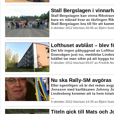
Stall Bergslagen i vinnarh
Stall Bergslagen kan vinna Rikstrav
bara en månad kvar av tävlingen Rik
Stall Bergslagen bra till för att kamm
4 oktober 2012 klockan 20:06 av Björn Su
Lofthuset avblåst – blev f
Det blir ingen påbyggnad av Lofthu
Granvägen just nu, meddelar Linde
Istället tar man sikte på att bygga tv
5 oktober 2012 klockan 09:07 av Fredrik N
Nu ska Rally-SM avgöras
Eller egentligen så är det redan avgj
Jonsson med kartläsaren Johnny J
Lindesberg kommer att ta hem total
...
5 oktober 2012 klockan 14:30 av Björn Su
Titeln gick till Mats och 