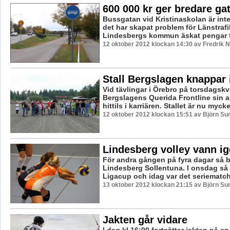
600 000 kr ger bredare ga
Bussgatan vid Kristinaskolan är int
det har skapat problem för Länstrafi
Lindesbergs kommun äskat pengar fr
12 oktober 2012 klockan 14:30 av Fredrik
Stall Bergslagen knappar 
Vid tävlingar i Örebro på torsdagskv
Bergslagens Querida Frontline sin 
hittils i karriären. Stallet är nu mycke
12 oktober 2012 klockan 15:51 av Björn S
Lindesberg volley vann i
För andra gången på fyra dagar så 
Lindesberg Sollentuna. I onsdag så 
Ligacup och idag var det seriematch i 
13 oktober 2012 klockan 21:15 av Björn S
Jakten går vidare