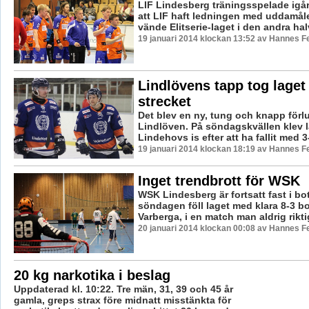
LIF Lindesberg träningsspelade igår
att LIF haft ledningen med uddamålet
vände Elitserie-laget i den andra halv
19 januari 2014 klockan 13:52 av Hannes Fe
Lindlövens tapp tog laget
strecket
Det blev en ny, tung och knapp förlu
Lindlöven. På söndagskvällen klev l
Lindehovs is efter att ha fallit med 3-
19 januari 2014 klockan 18:19 av Hannes Fe
Inget trendbrott för WSK
WSK Lindesberg är fortsatt fast i bo
söndagen föll laget med klara 8-3 b
Varberga, i en match man aldrig riktig
20 januari 2014 klockan 00:08 av Hannes Fe
20 kg narkotika i beslag
Uppdaterad kl. 10:22. Tre män, 31, 39 och 45 år
gamla, greps strax före midnatt misstänkta för