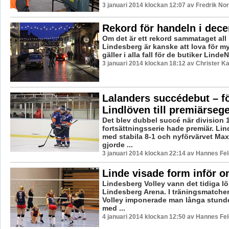
3 januari 2014 klockan 12:07 av Fredrik N
Rekord för handeln i dec
Om det är ett rekord sammataget all
Lindesberg är kanske att lova för m
gäller i alla fall för de butiker LindeNy
3 januari 2014 klockan 18:12 av Christer K
Lalanders succédebut – f
Lindlöven till premiärseg
Det blev dubbel succé när division 
fortsättningsserie hade premiär. Li
med stabila 8-1 och nyförvärvet Max
gjorde ...
3 januari 2014 klockan 22:14 av Hannes Fel
Linde visade form inför o
Lindesberg Volley vann det tidiga l
Lindesberg Arena. I träningsmatche
Volley imponerade man långa stund
med ...
4 januari 2014 klockan 12:50 av Hannes Fel