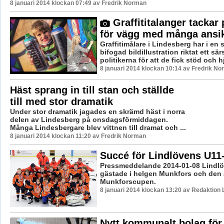
8 januari 2014 klockan 07:49 av Fredrik Norman
Graffititalanger tackar 
för vägg med många ansi
Graffitimålare i Lindesberg har i en 
bifogad bildillustration riktat ett särsk
politikerna för att de fick stöd och hj
8 januari 2014 klockan 10:14 av Fredrik N
Häst sprang in till stan och ställde
till med stor dramatik
Under stor dramatik jagades en skrämd häst i norra
delen av Lindesberg på onsdagsförmiddagen.
Många Lindesbergare blev vittnen till dramat och ...
8 januari 2014 klockan 11:20 av Fredrik Norman
Succé för Lindlövens U11
Pressmeddelande 2014-01-08 Lindlö
gästade i helgen Munkfors och den 
Munkforscupen.
8 januari 2014 klockan 13:20 av Redaktion 
Nytt kommunalt bolag för