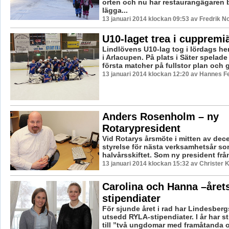
orten och nu har restaurangägaren b
lägga...
13 januari 2014 klockan 09:53 av Fredrik 
U10-laget trea i cuppremi
Lindlövens U10-lag tog i lördags he
i Arlacupen. På plats i Säter spelade
första matcher på fullstor plan och g
13 januari 2014 klockan 12:20 av Hannes Fe
Anders Rosenholm – ny
Rotarypresident
Vid Rotarys årsmöte i mitten av dec
styrelse för nästa verksamhetsår so
halvårsskiftet. Som ny president från
13 januari 2014 klockan 15:32 av Christer 
Carolina och Hanna –året
stipendiater
För sjunde året i rad har Lindesber
utsedd RYLA-stipendiater. I år har st
till ”två ungdomar med framåtanda o