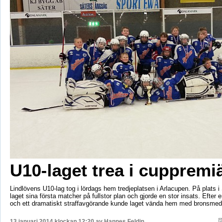
U10-laget trea i cuppremi
Lindlövens U10-lag tog i lördags hem tredjeplatsen i Arlacupen. På plats i
laget sina första matcher på fullstor plan och gjorde en stor insats. Efter e
och ett dramatiskt straffavgörande kunde laget vända hem med bronsmeda
13 januari 2014 klockan 12:20 av
Hannes Feldin