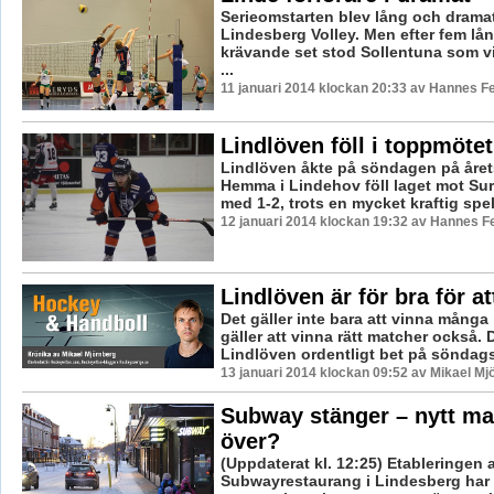
Serieomstarten blev lång och dramat
Lindesberg Volley. Men efter fem lå
krävande set stod Sollentuna som vi
...
11 januari 2014 klockan 20:33 av Hannes Fe
Lindlöven föll i toppmötet
Lindlöven åkte på söndagen på årets
Hemma i Lindehov föll laget mot S
med 1-2, trots en mycket kraftig spe
12 januari 2014 klockan 19:32 av Hannes Fe
Lindlöven är för bra för at
Det gäller inte bara att vinna många
gäller att vinna rätt matcher också. 
Lindlöven ordentligt bet på söndags
13 januari 2014 klockan 09:52 av Mikael Mj
Subway stänger – nytt mat
över?
(Uppdaterat kl. 12:25) Etableringen 
Subwayrestaurang i Lindesberg har in