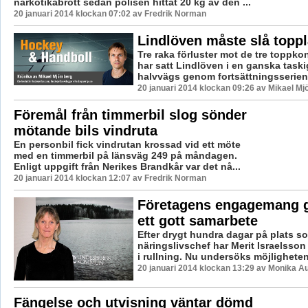
narkotikabrott sedan polisen hittat 20 kg av den ...
20 januari 2014 klockan 07:02 av Fredrik Norman
Lindlöven måste slå topp
Tre raka förluster mot de tre toppko
har satt Lindlöven i en ganska taski
halvvägs genom fortsättningsserien.
20 januari 2014 klockan 09:26 av Mikael Mj
Föremål från timmerbil slog sönder
mötande bils vindruta
En personbil fick vindrutan krossad vid ett möte
med en timmerbil på länsväg 249 på måndagen.
Enligt uppgift från Nerikes Brandkår var det nå...
20 januari 2014 klockan 12:07 av Fredrik Norman
Företagens engagemang ger
ett gott samarbete
Efter drygt hundra dagar på plats
näringslivschef har Merit Israelsson s
i rullning. Nu undersöks möjligheten 
20 januari 2014 klockan 13:29 av Monika A
Fängelse och utvisning väntar dömd