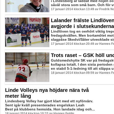
i Lindesberg är laddat med nöjen och
såväl stora som små barn. Och för v
17 januari 2014 klockan 13:49 av Fredrik 
Lalander frälste Lindlöven
avgjorde i slutsekunderna
Lindlöven tog en oerhört viktig tre
fredagskvällen. Men bortamötet mo
slagpåse Skedvi/Säter utvecklade sig t
17 januari 2014 klockan 20:49 av Hannes Fe
Trots raset – GSK höll un
Guldsmedshytte SK var på fredagskv
kollapsa totalt. I den sista perioden 
en stabil 5-1-ledning till att släppa u
18 januari 2014 klockan 09:59 av Hannes Fe
Linde Volleys nya höjdare nära två
meter lång
Lindesberg Volley har gjort klart med ett nyförvärv.
Sent igår kväll presenterades engelskan Leah
Best på klubbens hemsida. Hon landade idag och...
18 januari 2014 klockan 10:33 av Hannes Feldin