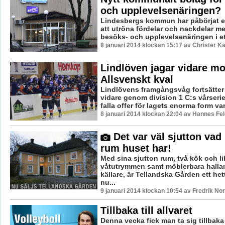
och upplevelsenäringen?
Lindesbergs kommun har påbörjat e
att utröna fördelar och nackdelar m
besöks- och upplevelsenäringen i ett
8 januari 2014 klockan 15:17 av Christer K
Lindlöven jagar vidare mo
Allsvenskt kval
Lindlövens framgångsvåg fortsätter
vidare genom division 1 C:s vårserie
falla offer för lagets enorma form var 
8 januari 2014 klockan 22:04 av Hannes Fel
Det var väl sjutton va
rum huset har!
Med sina sjutton rum, två kök och l
våtutrymmen samt möblerbara hallar
källare, är Tellandska Gården ett he
nu...
9 januari 2014 klockan 10:54 av Fredrik N
Tillbaka till allvaret
Denna vecka fick man ta sig tillbaka t