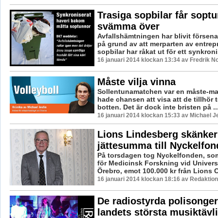
Trasiga sopbilar får sopt
svämma över
Avfallshämtningen har blivit försen
på grund av att merparten av entre
sopbilar har råkat ut för ett synkronis
16 januari 2014 klockan 13:34 av Fredrik 
Måste vilja vinna
Sollentunamatchen var en måste-ma
hade chansen att visa att de tillhör
botten. Det är dock inte bristen på ..
16 januari 2014 klockan 15:33 av Michael J
Lions Lindesberg skänker
jättesumma till Nyckelfo
På torsdagen tog Nyckelfonden, som 
för Medicinsk Forskning vid Univers
Örebro, emot 100.000 kr från Lions Cl
16 januari 2014 klockan 18:16 av Redaktion
De radiostyrda polisonge
landets största musiktävl