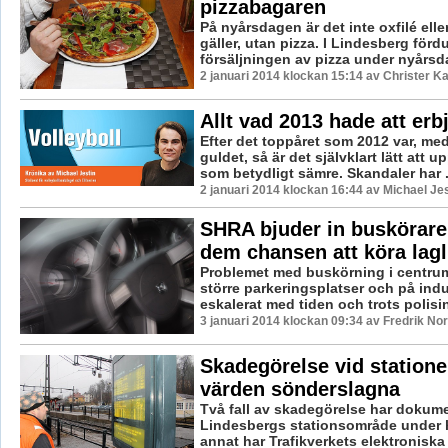
pizzabagaren
På nyårsdagen är det inte oxfilé el
gäller, utan pizza. I Lindesberg förd
försäljningen av pizza under nyårsd
2 januari 2014 klockan 15:14 av Christer K
Allt vad 2013 hade att erb
Efter det toppåret som 2012 var, med
guldet, så är det självklart lätt att u
som betydligt sämre. Skandaler har .
2 januari 2014 klockan 16:44 av Michael Jes
SHRA bjuder in buskörare 
dem chansen att köra lagl
Problemet med buskörning i centrum
större parkeringsplatser och på ind
eskalerat med tiden och trots polisin
3 januari 2014 klockan 09:34 av Fredrik N
Skadegörelse vid statione
värden sönderslagna
Två fall av skadegörelse har dokume
Lindesbergs stationsområde under 
annat har Trafikverkets elektroniska t