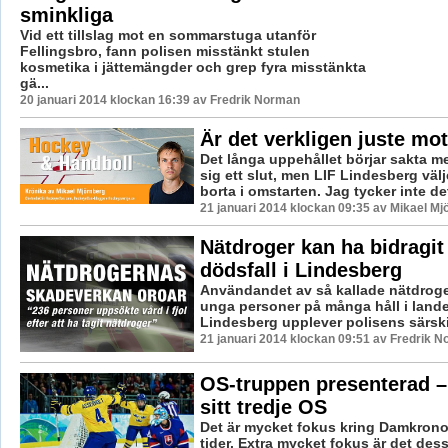
sminkliga
Vid ett tillslag mot en sommarstuga utanför
Fellingsbro, fann polisen misstänkt stulen
kosmetika i jättemängder och grep fyra misstänkta
gä...
20 januari 2014 klockan 16:39 av Fredrik Norman
Är det verkligen juste mo
Det långa uppehållet börjar sakta m
sig ett slut, men LIF Lindesberg välj
borta i omstarten. Jag tycker inte det 
21 januari 2014 klockan 09:35 av Mikael Mj
Nätdroger kan ha bidragit t
dödsfall i Lindesberg
Användandet av så kallade nätdroge
unga personer på många håll i lande
Lindesberg upplever polisens särskil
21 januari 2014 klockan 09:51 av Fredrik 
OS-truppen presenterad –
sitt tredje OS
Det är mycket fokus kring Damkrono
tider. Extra mycket fokus är det de