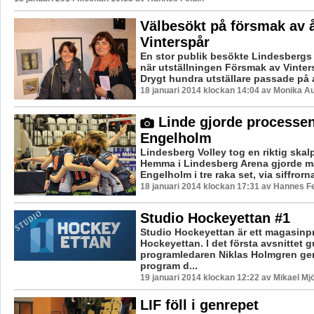
Välbesökt på försmak av 
Vinterspår
En stor publik besökte Lindesbergs 
när utställningen Försmak av Vinter
Drygt hundra utställare passade på at
18 januari 2014 klockan 14:04 av Monika A
Linde gjorde processe
Engelholm
Lindesberg Volley tog en riktig skal
Hemma i Lindesberg Arena gjorde ma
Engelholm i tre raka set, via siffrorna
18 januari 2014 klockan 17:31 av Hannes Fe
Studio Hockeyettan #1
Studio Hockeyettan är ett magasin
Hockeyettan. I det första avsnittet g
programledaren Niklas Holmgren gen
program d...
19 januari 2014 klockan 12:22 av Mikael Mj
LIF föll i genrepet