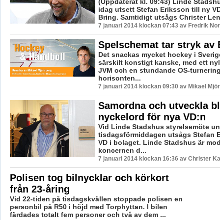
(Uppdaterat kl. 09:43) Linde Stadshu
idag utsett Stefan Eriksson till ny VD
Bring. Samtidigt utsågs Christer Lenke
7 januari 2014 klockan 07:43 av Fredrik N
Spelschemat tar stryk av
Det snackas mycket hockey i Sverige
särskilt konstigt kanske, med ett ny
JVM och en stundande OS-turnering
horisonten...
7 januari 2014 klockan 09:30 av Mikael Mjö
Samordna och utveckla bl
nyckelord för nya VD:n
Vid Linde Stadshus styrelsemöte un
tisdagsförmiddagen utsågs Stefan Er
VD i bolaget. Linde Stadshus är mod
koncernen d...
7 januari 2014 klockan 16:36 av Christer K
Polisen tog bilnycklar och körkort
från 23-åring
Vid 22-tiden på tisdagskvällen stoppade polisen en
personbil på R50 i höjd med Torphyttan. I bilen
färdades totalt fem personer och två av dem ...