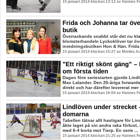
15 januari 2014 klockan 13:12 av Hannes Fe
Frida och Johanna tar öve
butik
Överraskande snabbt står det nu klart
blomsterhandeln Lyckoklöver tar öv
inredningsbutiken Hon & Han. Frida 
15 januari 2014 klockan 15:27 av Monika A
”Ett riktigt skönt gäng” –
om första tiden
Dagen före seriestarten gjorde Lind
Max Lalander. Den 20-åriga forward
direkt och har därefter levererat mer ä
15 januari 2014 klockan 16:04 av Hannes Fe
Lindlöven under strecket 
domarna
Tabellen tätnar allt hastigare för Lin
åkte laget på sin andra raka förlust,
med 6-4 borta mot Tierp. En serie ...
15 januari 2014 klockan 21:25 av Hannes Fe