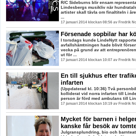
R/C Sideburns blir ensam representa
Lindesbergs musikliv när hundratal
artister skall tävla om finaltiteln i å
...
17 januari 2014 klockan 08:56 av Fredrik 
Försenade sopbilar har kö
I torsdags kunde LindeNytt rapporte
avfallshämtningen hade blivit förs
vecka på grund av att entreprenören
ut för ...
17 januari 2014 klockan 10:07 av Fredrik 
En till sjukhus efter trafi
infarten
(Uppdaterad kl. 10:36) Två personbil
kolliderat vid norra infarten till Li
person är förd med ambulans till Lin
17 januari 2014 klockan 10:19 av Fredrik 
Mycket för barnen i helge
kanske får besök av tomt
Julgransplundring, bio och barnteat