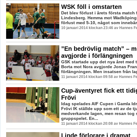
WSK föll i omstarten
Det blev förlust i årets första match
Lindesberg. Hemma mot Wadköping 
förlust med 5-10, något som innebär a
10 januari 2014 klockan 23:46 av Hannes Fe
”En bedrövlig match” – 
avgjorde i förlängningen
GSK startade upp det nya året med 
Borta mot Nora avgjorde Jonas Franss
förlängningen. Men insatsen från la
11 januari 2014 klockan 09:58 av Hannes Fe
Cup-äventyret fick ett tidi
Frövi
Idag spelades AIF Cupen i Gamla Idr
Frövi IK ställde upp som ett av de t
medverkande lagen, men resan tog s
gruppspelet. En...
11 januari 2014 klockan 20:08 av Hannes Fe
Linde förlorare i dramat