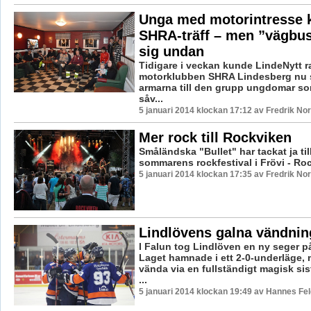
Unga med motorintresse k
SHRA-träff – men ”vägbus
sig undan
Tidigare i veckan kunde LindeNytt r
motorklubben SHRA Lindesberg nu s
armarna till den grupp ungdomar so
såv...
5 januari 2014 klockan 17:12 av Fredrik N
Mer rock till Rockviken
Småländska "Bullet" har tackat ja till
sommarens rockfestival i Frövi - Ro
5 januari 2014 klockan 17:35 av Fredrik N
Lindlövens galna vändnin
I Falun tog Lindlöven en ny seger 
Laget hamnade i ett 2-0-underläge,
vända via en fullständigt magisk si
...
5 januari 2014 klockan 19:49 av Hannes Fel