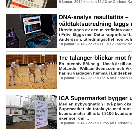
9 januari 2014 klockan 16:13 av Christer K
DNA-analys resultatlös –
våldtäktsutredning läggs 
Utredningen av den misstänkta över
i Frövi läggs ner. Detta rapporterar 
Andersson, utredningschef hos polis
10 januari 2014 klockan 11:04 av Fredrik 
Tre talanger blickar mot 
En intensiv SM-helg i Umeå är till ä
Molander, William Svensson och Vi
har nu vardagen hemma i Lindesberg å
10 januari 2014 klockan 15:16 av Hannes Fe
ICA Supermarket bygger u
Med en nybyggnation i två plan öka
Supermarket sin totala yta med runt
kvadratmeter till totalt 3100 kvadra
sker norr om ...
10 januari 2014 klockan 18:55 av Christer 