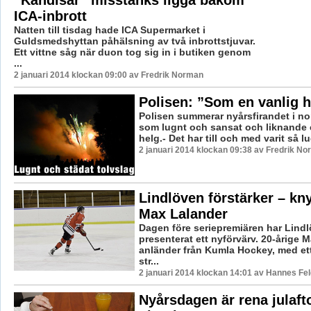
”Kändisar” misstänks ligga bakom
ICA-inbrott
Natten till tisdag hade ICA Supermarket i
Guldsmedshyttan påhälsning av två inbrottstjuvar.
Ett vittne såg när duon tog sig in i butiken genom
...
2 januari 2014 klockan 09:00 av Fredrik Norman
Polisen: ”Som en vanlig h
Polisen summerar nyårsfirandet i no
som lugnt och sansat och liknande e
helg.- Det har till och med varit så lug
2 januari 2014 klockan 09:38 av Fredrik N
Lindlöven förstärker – knyt
Max Lalander
Dagen före seriepremiären har Lind
presenterat ett nyförvärv. 20-årige 
anländer från Kumla Hockey, med et
str...
2 januari 2014 klockan 14:01 av Hannes Fel
Nyårsdagen är rena julaft