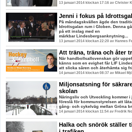
13 januari 2014 klockan 17:16 av Christer 
Jenni i fokus på Idrottsga
På måndagskvällen ägde den traditi
Idrottsgalan rum i Globen. Denna g
på ett inslag med en
märkbar Lindesbergsanknytning...
13 januari 2014 klockan 22:20 av Hannes Fe
Att träna, träna och åter t
När handbollsallsvenskan gör uppeh
känns som en evighet får LIF Lind
att slicka såren och återhämta sig frå
14 januari 2014 klockan 08:37 av Mikael Mj
Miljonsatsning för säkrare
skolan
Näringsliv och Utveckling kommer i j
föreslå för kommunstyrelsen att låt
gång- och cykelväg mellan Gröna bro
14 januari 2014 klockan 11:54 av Fredrik 
Halka och snörök ställer t
i trafiken