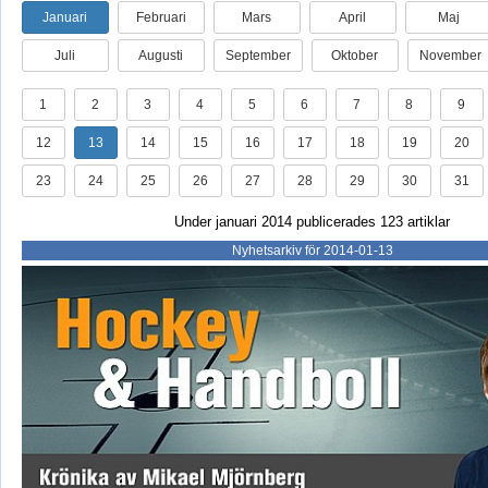
Januari
Februari
Mars
April
Maj
Juli
Augusti
September
Oktober
November
1
2
3
4
5
6
7
8
9
12
13
14
15
16
17
18
19
20
23
24
25
26
27
28
29
30
31
Under januari 2014 publicerades 123 artiklar
Nyhetsarkiv för 2014-01-13