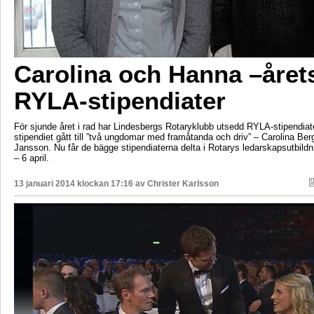
Carolina och Hanna –året
RYLA-stipendiater
För sjunde året i rad har Lindesbergs Rotaryklubb utsedd RYLA-stipendiater
stipendiet gått till ”två ungdomar med framåtanda och driv” – Carolina Be
Jansson. Nu får de bägge stipendiaterna delta i Rotarys ledarskapsutbildn
– 6 april.
13 januari 2014 klockan 17:16 av
Christer Karlsson