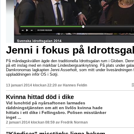
Jenni i fokus på Idrottsga
På måndagskvällen ägde den traditionella Idrottsgalan rum i Globen. Den
på ett inslag med en märkbar Lindesbergsanknytning. På plats under gala
Damkronornas lagkapten Jenni Asserholt, som mitt under livesändningen 
uppladdningen inför OS i Sotji.
13 januari 2014 klockan 22:20 av
Hannes Feldin
Kvinna hittad död i dike
Vid lunchtid på nyårsaftonen larmades
räddningstjänsten om att en livlös kvinna hade
hittats i ett dike i Fellingsbro. Polisen misstänker
inget ...
2 januari 2014 klockan 08:59 av Fredrik Norman