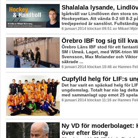
Shalalala lysande, Lindlö
Igårkväll var Lindlöven den stora sn
Hockeyettan. Att vända 0-2 till 8-2 
tredjeperiod är sanslöst. Fullständig
6 januari 2014 klockan 09:51 av Mikael Mjö
Örebro IBF tog sig till kva
Örebro Läns IBF stod för ett fantast
SM i Umeå. Laget, med WSK-trion Wi
Svensson, Max Molander och Viktor
säkrade ...
6 januari 2014 klockan 10:46 av Hannes Fel
Cupfylld helg för LIF:s u
Det har varit en späckad helg för L
ungdomslag. Totalt har nio lag deltag
med sammanlagt upp emot 25 spelade
6 januari 2014 klockan 11:16 av Hannes Fel
Ny VD för moderbolaget: 
över efter Bring