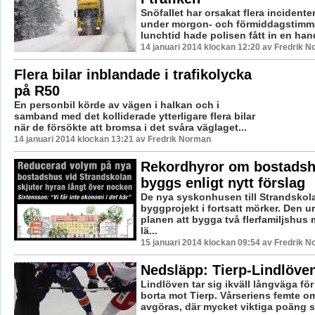
Snöfallet har orsakat flera incident
under morgon- och förmiddagstimma
lunchtid hade polisen fått in en handf
14 januari 2014 klockan 12:20 av Fredrik 
Flera bilar inblandade i trafikolycka
på R50
En personbil körde av vägen i halkan och i
samband med det kolliderade ytterligare flera bilar
när de försökte att bromsa i det svåra väglaget...
14 januari 2014 klockan 13:21 av Fredrik Norman
Rekordhyror om bostads
byggs enligt nytt förslag
De nya syskonhusen till Strandskola
byggprojekt i fortsatt mörker. Den u
planen att bygga två flerfamiljshus 
lä...
15 januari 2014 klockan 09:54 av Fredrik 
Nedsläpp: Tierp-Lindlöve
Lindlöven tar sig ikväll långväga för
borta mot Tierp. Vårseriens femte 
avgöras, där mycket viktiga poäng st