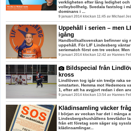
verkligheten efter lång ledighet och 
volleybollhelg. Svedala fastslog i 
dominans i ...
9 januari 2014 klockan 11:45 av Michael Jes
Uppehåll i serien – men LI
igång
Handbollsallsvenskan befinner sig mi
uppehåll. För LIF Lindesberg väntar
seriematch först om tre veckor. Men 
9 januari 2014 klockan 12:42 av Hannes Fel
Bildspecial från Lindlö
kross
Lindlöven tog igår sin tredje raka se
omstarten. Hemma mot Hedemora v
1, efter att ha avgjort redan i den an
9 januari 2014 klockan 13:54 av Hannes Fel
Klädinsamling väcker frå
I början av veckan har det i många a
Lindesbergshushållens brevlådor la
från ett företag som säger sig syss
klädinsamlingar...