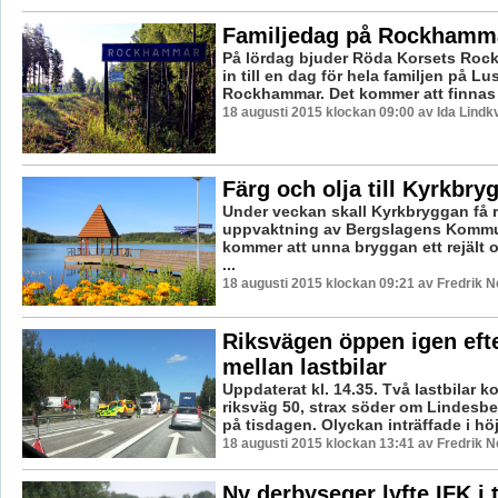
Familjedag på Rockhamm
På lördag bjuder Röda Korsets Ro
in till en dag för hela familjen på L
Rockhammar. Det kommer att finnas ak
18 augusti 2015 klockan 09:00 av Ida Lindkv
Färg och olja till Kyrkbry
Under veckan skall Kyrkbryggan få r
uppvaktning av Bergslagens Kommu
kommer att unna bryggan ett rejält 
...
18 augusti 2015 klockan 09:21 av Fredrik 
Riksvägen öppen igen efte
mellan lastbilar
Uppdaterat kl. 14.35. Två lastbilar k
riksväg 50, strax söder om Lindesber
på tisdagen. Olyckan inträffade i höjd
18 augusti 2015 klockan 13:41 av Fredrik 
Ny derbyseger lyfte IFK i 