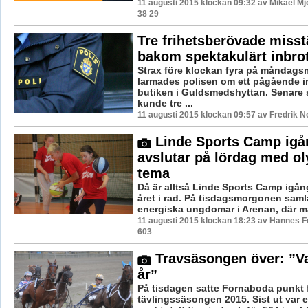
11 augusti 2015 klockan 09:32 av Mikael Mj
38 29
Tre frihetsberövade misst
bakom spektakulärt inbrot
Strax före klockan fyra på måndag
larmades polisen om ett pågående in
butiken i Guldsmedshyttan. Senare
kunde tre ...
11 augusti 2015 klockan 09:57 av Fredrik 
Linde Sports Camp igå
avslutar på lördag med o
tema
Då är alltså Linde Sports Camp igån
året i rad. På tisdagsmorgonen sam
energiska ungdomar i Arenan, där ma
11 augusti 2015 klockan 18:23 av Hannes Fe
603
Travsäsongen över: ”Var
år”
På tisdagen satte Fornaboda punkt 
tävlingssäsongen 2015. Sist ut var e