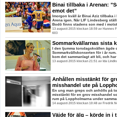
Binai tillbaka i Arenan: ”
emot det”
Imorgon kväll är Binai Aziz tillbaka 
Arena igen. När LIF Lindesberg stäl
Bodö finns stadens son med i motstå
13 augusti 2015 klockan 18:59 av Hannes Fe
603
Sommarkvällarnas sista k
I den ljumma torsdagskvällen ägde 
Sommarkvällskonserten för i år rum.
kom det sammanlagt att bli, och har i
13 augusti 2015 klockan 21:51 av Ida Lindkv
Anhållen misstänkt för gr
misshandel ute på Lopph
En ung man greps och anhölls på t
misstänkt för en grov misshandel so
rum på Loppholmarna under samma 
14 augusti 2015 klockan 10:48 av Fredrik 
Väjde för älg – körde in i 