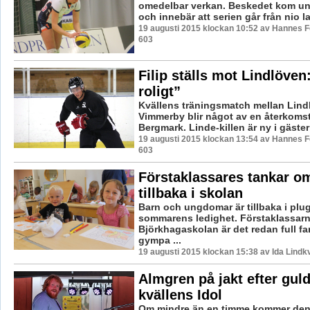
omedelbar verkan. Beskedet kom un
och innebär att serien går från nio lag 
19 augusti 2015 klockan 10:52 av Hannes Fe
603
Filip ställs mot Lindlöven:
roligt”
Kvällens träningsmatch mellan Lind
Vimmerby blir något av en återkomst 
Bergmark. Linde-killen är ny i gästerna
19 augusti 2015 klockan 13:54 av Hannes Fe
603
Förstaklassares tankar om
tillbaka i skolan
Barn och ungdomar är tillbaka i plug
sommarens ledighet. Förstaklassar
Björkhagaskolan är det redan full far
gympa ...
19 augusti 2015 klockan 15:38 av Ida Lindkv
Almgren på jakt efter guldb
kvällens Idol
Om mindre än en timme kommer den