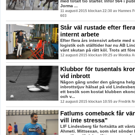
med totalt tio starter. Inför 564 i pu
Jorma ...
11 augusti 2015 klockan 22:30 av Hannes Fe
603
Står väl rustade efter fler
internt arbete
Efter flera års intensivt arbete med s
logistik och ställtider har nu AB Li
vänt skutan på rätt köl. Trots att före
12 augusti 2015 klockan 09:25 av Monika A
Klubbor för tusentals kron
vid inbrott
Någon gång under den gångna helg
inbrottstjuv hälsat på vid Lindesber
ett besök som kostat klubben ekon
och v...
12 augusti 2015 klockan 10:55 av Fredrik 
Fatlums comeback får vän
vill inte stressa”
LIF Lindesberg får fortsätta att vän
Ahmeti. Mittsexan, som slet sönder 