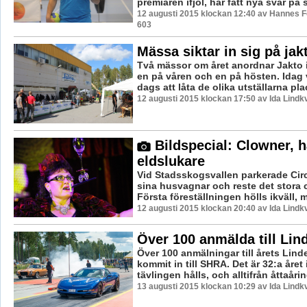
premiären ifjol, har fått nya svar på si
12 augusti 2015 klockan 12:40 av Hannes Fe
603
Mässa siktar in sig på ja
Två mässor om året anordnar Jakto 
en på våren och en på hösten. Idag v
dags att låta de olika utställarna plac
12 augusti 2015 klockan 17:50 av Ida Lindkv
Bildspecial: Clowner, h
eldslukare
Vid Stadsskogsvallen parkerade Circ
sina husvagnar och reste det stora c
Första föreställningen hölls ikväll, 
12 augusti 2015 klockan 20:40 av Ida Lindkv
Över 100 anmälda till Li
Över 100 anmälningar till årets Lin
kommit in till SHRA. Det är 32:a året
tävlingen hålls, och alltifrån åttaåring
13 augusti 2015 klockan 10:29 av Ida Lindkv