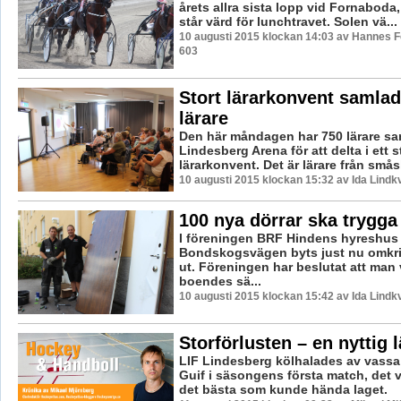
årets allra sista lopp vid Fornaboda
står värd för lunchtravet. Solen vä...
10 augusti 2015 klockan 14:03 av Hannes Fe
603
Stort lärarkonvent samla
lärare
Den här måndagen har 750 lärare sam
Lindesberg Arena för att delta i ett s
lärarkonvent. Det är lärare från småsk
10 augusti 2015 klockan 15:32 av Ida Lindkv
100 nya dörrar ska trygg
I föreningen BRF Hindens hyreshus
Bondskogsvägen byts just nu omkri
ut. Föreningen har beslutat att man 
boendes sä...
10 augusti 2015 klockan 15:42 av Ida Lindkv
Storförlusten – en nyttig 
LIF Lindesberg kölhalades av vassa 
Guif i säsongens första match, det 
det bästa som kunde hända laget.