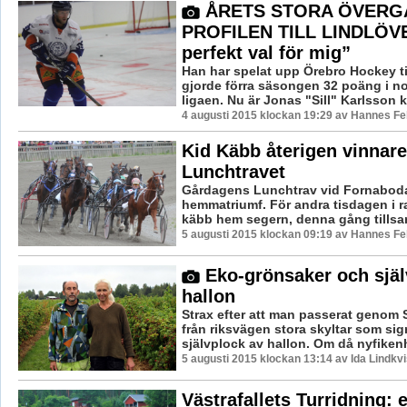
ÅRETS STORA ÖVERG
PROFILEN TILL LINDLÖVE
perfekt val för mig”
Han har spelat upp Örebro Hockey ti
gjorde förra säsongen 32 poäng i n
ligaen. Nu är Jonas "Sill" Karlsson kla
4 augusti 2015 klockan 19:29 av Hannes Fel
Kid Käbb återigen vinnare
Lunchtravet
Gårdagens Lunchtrav vid Fornaboda
hemmatriumf. För andra tisdagen i r
käbb hem segern, denna gång tillsa
5 augusti 2015 klockan 09:19 av Hannes Fel
Eko-grönsaker och själ
hallon
Strax efter att man passerat genom 
från riksvägen stora skyltar som sig
självplock av hallon. Om då nyfikenh
5 augusti 2015 klockan 13:14 av Ida Lindkvi
Västrafallets Turridning: e