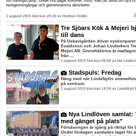
sin träningscamp. Under två dagar kommer Jussi Salo att drilla sin nya tr
teorigenomgångar och gemensamma aktiviteter.
1 augusti 2015 klockan 20:20 av
Hannes Feldin
Tre Sjöars Kök & Mejeri b
till dans
På Uskavigården driver syskonparet
Evaldsson och Johan Linderkers Tre
Mejeri AB. Grundidéerna är matlagn
från ...
1 augusti 2015 klockan 09:06 av Ida Lindkvi
Stadspuls: Fredag
Häng med när LindeNytts vimmelfoto
på centrum.
1 augusti 2015 klockan 14:59 av LindeNytt 
Nya Lindlöven samlat: ”
med gänget på plats”
Försäsongen är igång på riktigt för 
Under lördagen samlades laget för at