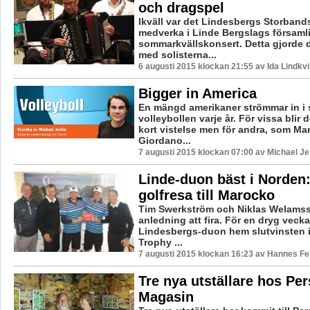
och dragspel
Ikväll var det Lindesbergs Storbands
medverka i Linde Bergslags församl
sommarkvällskonsert. Detta gjorde 
med solisterna...
6 augusti 2015 klockan 21:55 av Ida Lindkvi
Bigger in America
En mängd amerikaner strömmar in i
volleybollen varje år. För vissa blir 
kort vistelse men för andra, som Mar
Giordano...
7 augusti 2015 klockan 07:00 av Michael Je
Linde-duon bäst i Norden:
golfresa till Marocko
Tim Swerkström och Niklas Welamsso
anledning att fira. För en dryg veck
Lindesbergs-duon hem slutvinsten i
Trophy ...
7 augusti 2015 klockan 16:23 av Hannes Fel
Tre nya utställare hos Pe
Magasin