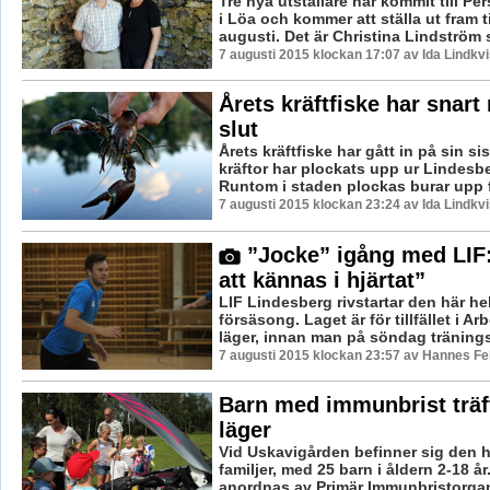
Tre nya utställare har kommit till P
i Löa och kommer att ställa ut fram ti
augusti. Det är Christina Lindström 
7 augusti 2015 klockan 17:07 av Ida Lindkvi
Årets kräftfiske har snart n
slut
Årets kräftfiske har gått in på sin s
kräftor har plockats upp ur Lindesbe
Runtom i staden plockas burar upp fö
7 augusti 2015 klockan 23:24 av Ida Lindkvi
”Jocke” igång med LI
att kännas i hjärtat”
LIF Lindesberg rivstartar den här he
försäsong. Laget är för tillfället i Ar
läger, innan man på söndag träningss
7 augusti 2015 klockan 23:57 av Hannes Fel
Barn med immunbrist träf
läger
Vid Uskavigården befinner sig den h
familjer, med 25 barn i åldern 2-18 år
anordnas av Primär Immunbristorgan