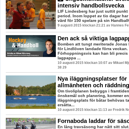
intensiv handbollsvecka
LIF Lindesberg har just suttit punkt 
period. Inom loppet av tio dagar har
värd för 150 spelare på sin Handball
9 augusti 2015 klockan 21:21 av Hannes Fel
Den ack så viktiga lagpa
Bomben att tungt meriterade Jonas K
för Lindlöven landade förra veckan.
Förhoppningsvis kan han bli precis 
lagpappa ...
10 augusti 2015 klockan 10:07 av Mikael M
38 29
Nya iläggningsplatser för
allmänheten och räddning
Om tivoliplanen bebyggs i framtiden 
önskemål och planering, kommer en
iläggningsplats för båtar behövas t
ersätta...
10 augusti 2015 klockan 11:13 av Fredrik 
Fornaboda laddar för säs
En lång travsäsong har nått sitt slu