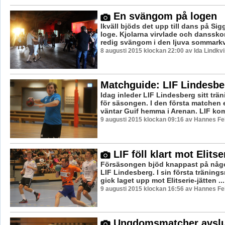
En svängom på logen
Ikväll bjöds det upp till dans på Si
loge. Kjolarna virvlade och dansskor
redig svängom i den ljuva sommarkv
8 augusti 2015 klockan 22:00 av Ida Lindkvi
Matchguide: LIF Lindesbe
Idag inleder LIF Lindesberg sitt tr
för säsongen. I den första matchen
väntar Guif hemma i Arenan. LIF komme
9 augusti 2015 klockan 09:16 av Hannes Fel
LIF föll klart mot Elitse
Försäsongen bjöd knappast på någo
LIF Lindesberg. I sin första tränings
gick laget upp mot Elitserie-jätten ...
9 augusti 2015 klockan 16:56 av Hannes Fel
Ungdomsmatcher avslu