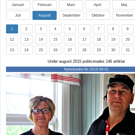
Januari
Februari
Mars
April
Maj
Juli
Augusti
September
Oktober
November
1
2
3
4
5
6
7
8
9
12
13
14
15
16
17
18
19
20
23
24
25
26
27
28
29
30
31
Under augusti 2015 publicerades 146 artiklar
Nyhetsarkiv för 2015-08-01