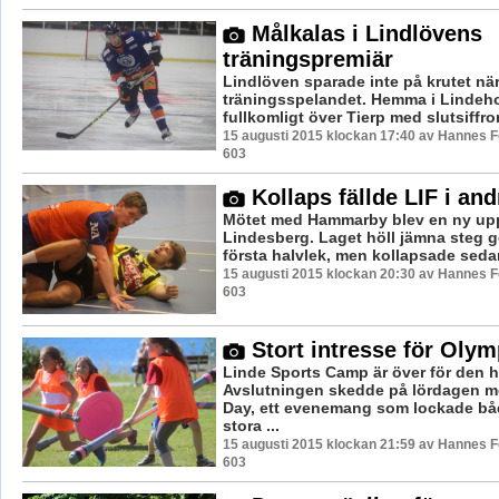
Målkalas i Lindlövens
träningspremiär
Lindlöven sparade inte på krutet nä
träningsspelandet. Hemma i Lindeho
fullkomligt över Tierp med slutsiffror
15 augusti 2015 klockan 17:40 av Hannes Fe
603
Kollaps fällde LIF i and
Mötet med Hammarby blev en ny upp
Lindesberg. Laget höll jämna steg 
första halvlek, men kollapsade sedan t
15 augusti 2015 klockan 20:30 av Hannes Fe
603
Stort intresse för Olym
Linde Sports Camp är över för den 
Avslutningen skedde på lördagen 
Day, ett evenemang som lockade b
stora ...
15 augusti 2015 klockan 21:59 av Hannes Fe
603