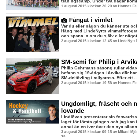
träningscamp. Under två dagar komme
1 augusti 2015 klockan 20:20 av Hannes Fel
Fångat i vimlet
Var du eller någon du känner ute oc
Häng med LindeNytts vimmelfotograf 
och spana in om du själv eller något
2 augusti 2015 klockan 12:45 av LindeNytt 
SM-semi för Philip i Arvik
Philip Gehrmans säsong rullar vidar
befann sig 19-årigen i Arvika där ha
SM-deltävling i rallycross. Efter ett ..
2 augusti 2015 klockan 19:58 av Hannes Fel
Ungdomligt, fräscht och 
lovande
Lindlöven presenterar sin forwardss
laget för första gången och jag kan 
annat än en iver över den nya säsong
3 augusti 2015 klockan 09:15 av Mikael Mjö
29