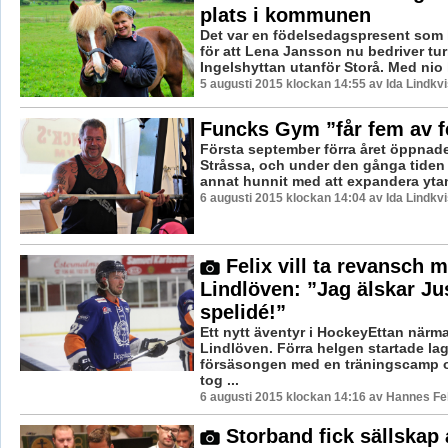
plats i kommunen
Det var en födelsedagspresent som l
för att Lena Jansson nu bedriver tur
Ingelshyttan utanför Storå. Med nio 
5 augusti 2015 klockan 14:55 av Ida Lindkvi
Funcks Gym ”får fem av f
Första september förra året öppnad
Stråssa, och under den gånga tiden
annat hunnit med att expandera ytan
6 augusti 2015 klockan 14:04 av Ida Lindkvi
Felix vill ta revansch 
Lindlöven: ”Jag älskar Ju
spelidé!”
Ett nytt äventyr i HockeyEttan närma
Lindlöven. Förra helgen startade la
försäsongen med en träningscamp 
tog ...
6 augusti 2015 klockan 14:16 av Hannes Fel
Storband fick sällskap