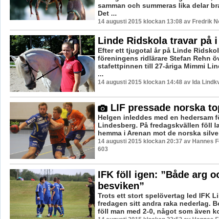
samman och summeras lika delar bra
Det ...
14 augusti 2015 klockan 13:08 av Fredrik 
Linde Ridskola travar på i
Efter ett tjugotal år på Linde Ridsko
föreningens ridlärare Stefan Rehn ö
stafettpinnen till 27-åriga Mimmi L
...
14 augusti 2015 klockan 14:48 av Ida Lindkv
LIF pressade norska to
Helgen inleddes med en hedersam fö
Lindesberg. På fredagskvällen föll 
hemma i Arenan mot de norska silver
14 augusti 2015 klockan 20:37 av Hannes Fe
603
IFK föll igen: ”Både arg o
besviken”
Trots ett stort spelövertag led IFK 
fredagen sitt andra raka nederlag. 
föll man med 2-0, något som även ko