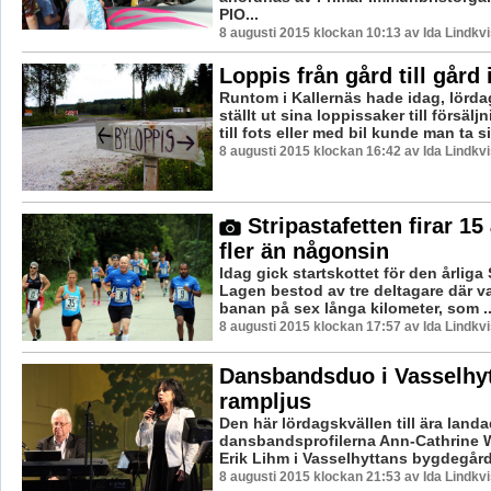
PIO...
8 augusti 2015 klockan 10:13 av Ida Lindkvi
Loppis från gård till gård 
Runtom i Kallernäs hade idag, lörda
ställt ut sina loppissaker till försäl
till fots eller med bil kunde man ta si
8 augusti 2015 klockan 16:42 av Ida Lindkvi
Stripastafetten firar 15
fler än någonsin
Idag gick startskottet för den årliga 
Lagen bestod av tre deltagare där v
banan på sex långa kilometer, som ..
8 augusti 2015 klockan 17:57 av Ida Lindkvi
Dansbandsduo i Vasselhy
rampljus
Den här lördagskvällen till ära land
dansbandsprofilerna Ann-Cathrine 
Erik Lihm i Vasselhyttans bygdegård. 
8 augusti 2015 klockan 21:53 av Ida Lindkvi