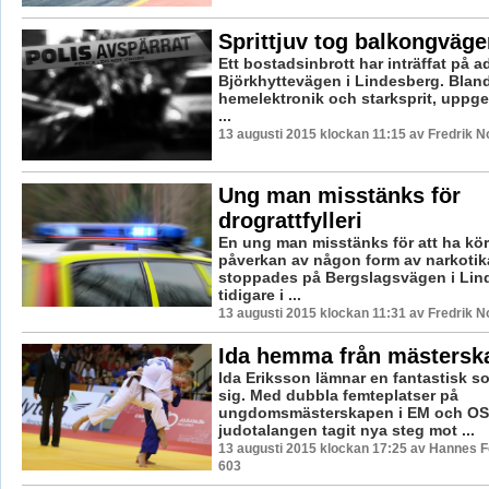
Sprittjuv tog balkongväge
Ett bostadsinbrott har inträffat på 
Björkhyttevägen i Lindesberg. Blan
hemelektronik och starksprit, uppg
...
13 augusti 2015 klockan 11:15 av Fredrik 
Ung man misstänks för
drograttfylleri
En ung man misstänks för att ha kör
påverkan av någon form av narkotik
stoppades på Bergslagsvägen i Lin
tidigare i ...
13 augusti 2015 klockan 11:31 av Fredrik 
Ida hemma från mästersk
Ida Eriksson lämnar en fantastisk
sig. Med dubbla femteplatser på
ungdomsmästerskapen i EM och OS
judotalangen tagit nya steg mot ...
13 augusti 2015 klockan 17:25 av Hannes Fe
603