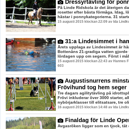
Dressyrtävling för pon
På Linde Ridskola är det återigen da
rosetter efter bästa förmåga. Idag, l
hästar i ponnykategorierna. 31 starter
15 augusti 2015 klockan 22:09 av Ida Lindkv
31:a Lindesimmet i ha
Årets upplaga av Lindesimmet är hä
Bottenåns 21-gradiga vatten gjorde
lördagen upp om segern. Först i mål 
15 augusti 2015 klockan 22:43 av Hannes Fe
603
Augustisnurrens minst
Frövihund tog hem seger
Tre dagars agilitytävling på idrottspl
Frövi inkluderar över 3000 starter, all
nybörjarklasser till elitsatsare, tre oli
16 augusti 2015 klockan 14:48 av Ida Lindkv
Finaldag för Linde Ope
Avgasröken ligger som en tjock, tät