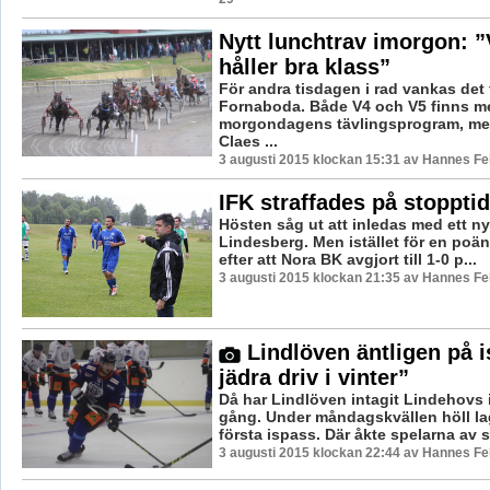
Nytt lunchtrav imorgon: 
håller bra klass”
För andra tisdagen i rad vankas det 
Fornaboda. Både V4 och V5 finns m
morgondagens tävlingsprogram, med 
Claes ...
3 augusti 2015 klockan 15:31 av Hannes Fel
IFK straffades på stopptid
Hösten såg ut att inledas med ett ny
Lindesberg. Men istället för en poän
efter att Nora BK avgjort till 1-0 p...
3 augusti 2015 klockan 21:35 av Hannes Fel
Lindlöven äntligen på is
jädra driv i vinter”
Då har Lindlöven intagit Lindehovs 
gång. Under måndagskvällen höll l
första ispass. Där åkte spelarna av si
3 augusti 2015 klockan 22:44 av Hannes Fel