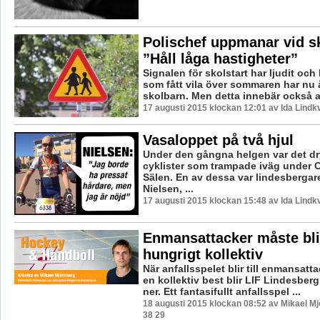
Polischef uppmanar vid sk
”Håll låga hastigheter”
Signalen för skolstart har ljudit oc
som fått vila över sommaren har nu å
skolbarn. Men detta innebär också at
17 augusti 2015 klockan 12:01 av Ida Lindkv
Vasaloppet på två hjul
Under den gångna helgen var det dr
cyklister som trampade iväg under 
Sälen. En av dessa var lindesbergar
Nielsen, ...
17 augusti 2015 klockan 15:48 av Ida Lindkv
Enmansattacker måste bli
hungrigt kollektiv
När anfallsspelet blir till enmansattac
en kollektiv best blir LIF Lindesberg
ner. Ett fantasifullt anfallsspel ...
18 augusti 2015 klockan 08:52 av Mikael M
38 29