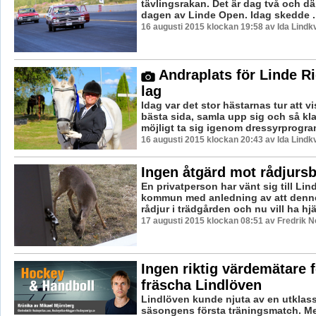
tävlingsrakan. Det är dag två och d
dagen av Linde Open. Idag skedde ..
16 augusti 2015 klockan 19:58 av Ida Lindkv
Andraplats för Linde R
lag
Idag var det stor hästarnas tur att vi
bästa sida, samla upp sig och så kla
möjligt ta sig igenom dressyrprogram
16 augusti 2015 klockan 20:43 av Ida Lindkv
Ingen åtgärd mot rådjurs
En privatperson har vänt sig till Li
kommun med anledning av att denne
rådjur i trädgården och nu vill ha hjäl
17 augusti 2015 klockan 08:51 av Fredrik 
Ingen riktig värdemätare 
fräscha Lindlöven
Lindlöven kunde njuta av en utklas
säsongens första träningsmatch. M