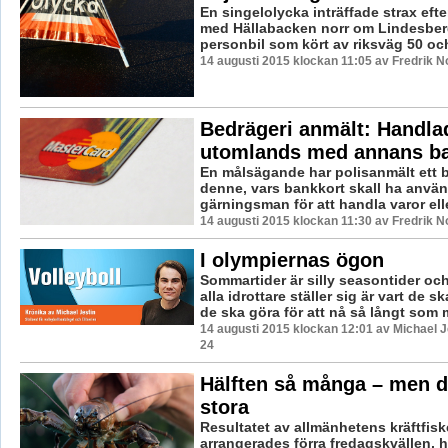
En singelolycka inträffade strax efte
med Hällabacken norr om Lindesberg
personbil som kört av riksväg 50 och i
14 augusti 2015 klockan 11:05 av Fredrik 
Bedrägeri anmält: Handla
utomlands med annans ba
En målsägande har polisanmält ett 
denne, vars bankkort skall ha anvä
gärningsman för att handla varor eller
14 augusti 2015 klockan 11:30 av Fredrik 
I olympiernas ögon
Sommartider är silly seasontider oc
alla idrottare ställer sig är vart de s
de ska göra för att nå så långt som m
14 augusti 2015 klockan 12:01 av Michael J
24
Hälften så många – men d
stora
Resultatet av allmänhetens kräftfis
arrangerades förra fredagskvällen, 