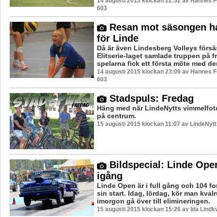
14 augusti 2015 klockan 22:52 av Hannes Fe
603
Resan mot säsongen ha
för Linde
Då är även Lindesberg Volleys förs
Elitserie-laget samlade truppen på f
spelarna fick ett första möte med den
14 augusti 2015 klockan 23:09 av Hannes Fe
603
Stadspuls: Fredag
Häng med när LindeNytts vimmelfoto
på centrum.
15 augusti 2015 klockan 11:07 av LindeNytt
Bildspecial: Linde Ope
igång
Linde Open är i full gång och 104 f
sin start. Idag, lördag, kör man kval
imorgon gå över till elimineringen.
15 augusti 2015 klockan 15:26 av Ida Lindkv