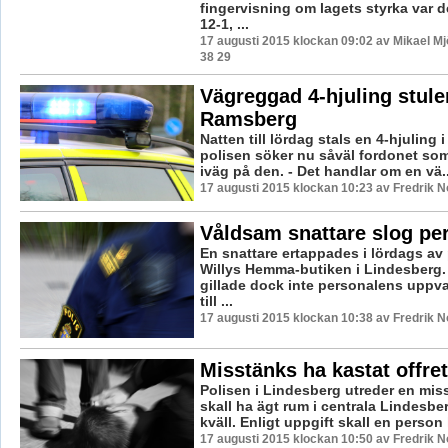
fingervisning om lagets styrka var d
12-1, ...
17 augusti 2015 klockan 09:02 av Mikael M
38 29
Vägreggad 4-hjuling stule
Ramsberg
Natten till lördag stals en 4-hjuling
polisen söker nu såväl fordonet som
iväg på den. - Det handlar om en vä..
17 augusti 2015 klockan 10:23 av Fredrik 
Våldsam snattare slog pe
En snattare ertappades i lördags av
Willys Hemma-butiken i Lindesberg.
gillade dock inte personalens uppv
till ...
17 augusti 2015 klockan 10:38 av Fredrik 
Misstänks ha kastat offre
Polisen i Lindesberg utreder en mi
skall ha ägt rum i centrala Lindesber
kväll. Enligt uppgift skall en person h
17 augusti 2015 klockan 10:50 av Fredrik 