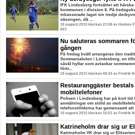
IFK Lindesberg fortsätter att härska
kommunen i division 6. På tisdagsk
inkasserade laget sin tredje derbyvi
säsongen, då ...
18 augusti 2015 klockan 23:08 av Hannes Fe
603
Nu saluteras sommaren fö
gången
På fredag kväll arrangeras den tradit
Sommarsaluten i Lindesberg, en till
såväl hyllar som avtackar sommaren
förtr...
19 augusti 2015 klockan 08:43 av Fredrik 
Restauranggäster bestals
mobiltelefoner
Polisen i Lindesberg har på kort tid 
anmälningar om stöld av mobiltelefo
telefonstölderna har gemensamt att d
19 augusti 2015 klockan 10:51 av Fredrik 
Katrineholm drar sig ur El
Katrineholm VK drar sig ur Elitserie