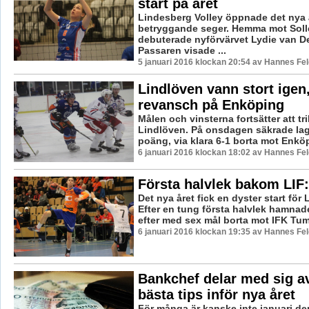
start på året
Lindesberg Volley öppnade det nya 
betryggande seger. Hemma mot Sol
debuterade nyförvärvet Lydie van D
Passaren visade ...
5 januari 2016 klockan 20:54 av Hannes Fel
Lindlöven vann stort igen
revansch på Enköping
Målen och vinsterna fortsätter att tril
Lindlöven. På onsdagen säkrade lag
poäng, via klara 6-1 borta mot Enköp
6 januari 2016 klockan 18:02 av Hannes Fel
Första halvlek bakom LIF:s
Det nya året fick en dyster start för
Efter en tung första halvlek hamnad
efter med sex mål borta mot IFK Tum
6 januari 2016 klockan 19:35 av Hannes Fel
Bankchef delar med sig a
bästa tips inför nya året
För många är kanske inte januari d