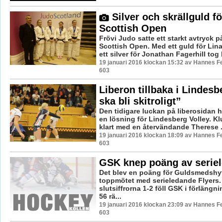
Silver och skrällguld fö
Scottish Open
Frövi Judo satte ett starkt avtryck 
Scottish Open. Med ett guld för Lin
ett silver för Jonathan Fagerhill tog 
19 januari 2016 klockan 15:32 av Hannes Fe
603
Liberon tillbaka i Lindesb
ska bli skitroligt”
Den tidigare luckan på liberosidan ha
en lösning för Lindesberg Volley. Kl
klart med en återvändande Therese .
19 januari 2016 klockan 18:09 av Hannes Fe
603
GSK knep poäng av serie
Det blev en poäng för Guldsmedshyt
toppmötet med serieledande Flyers
slutsiffrorna 1-2 föll GSK i förlängni
56 rä...
19 januari 2016 klockan 23:09 av Hannes Fe
603