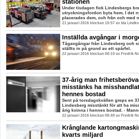
stationen
Under tisdagen fick Lindesbergs br
utryckningsfordon byta hem. I det n
placerades dem, och från och med nu
21 januari 2016 klockan 10:57 av Ida Lindkv
Inställda avgångar i morg
Tågavgångar från Lindesberg och s
ställts in på grund av ett spårfel.
22 januari 2016 klockan 08:19 av Fredrik N
37-årig man frihetsberöva
misstänks ha misshandlat
hennes bostad
Sent på torsdagskvällen greps en 37
Lindesberg misstänkt för att ha mis
årig kvinna i hennes bostad. - Mannen
22 januari 2016 klockan 08:49 av Fredrik N
Krånglande kartongmaski
kvarts miljard