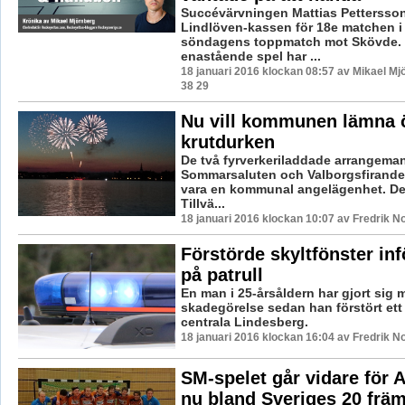
Succévärvningen Mattias Pettersson
Lindlöven-kassen för 18e matchen i 
söndagens toppmatch mot Skövde.
enastående spel har ...
18 januari 2016 klockan 08:57 av Mikael Mj
38 29
Nu vill kommunen lämna 
krutdurken
De två fyrverkeriladdade arrangema
Sommarsaluten och Valborgsfirandet,
vara en kommunal angelägenhet. De
Tillvä...
18 januari 2016 klockan 10:07 av Fredrik N
Förstörde skyltfönster in
på patrull
En man i 25-årsåldern har gjort sig 
skadegörelse sedan han förstört ett 
centrala Lindesberg.
18 januari 2016 klockan 16:04 av Fredrik N
SM-spelet går vidare för 
nu bland Sveriges 20 frä