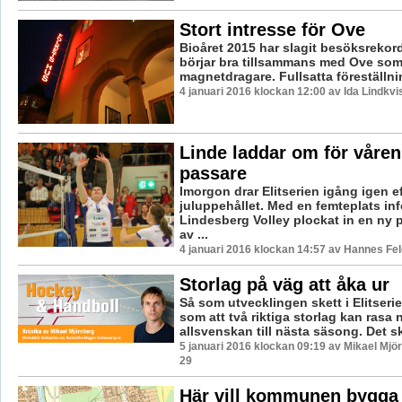
Stort intresse för Ove
Bioåret 2015 har slagit besöksrekor
börjar bra tillsammans med Ove som 
magnetdragare. Fullsatta föreställnin
4 januari 2016 klockan 12:00 av Ida Lindkvi
Linde laddar om för våre
passare
Imorgon drar Elitserien igång igen ef
juluppehållet. Med en femteplats inf
Lindesberg Volley plockat in en ny p
av ...
4 januari 2016 klockan 14:57 av Hannes Fel
Storlag på väg att åka ur
Så som utvecklingen skett i Elitserie
som att två riktiga storlag kan rasa n
allsvenskan till nästa säsong. Det sk
5 januari 2016 klockan 09:19 av Mikael Mjö
29
Här vill kommunen bygga