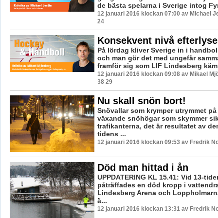
de bästa spelarna i Sverige intog Fyr
12 januari 2016 klockan 07:00 av Michael J
24
Konsekvent nivå efterlyse
På lördag kliver Sverige in i handbo
och man gör det med ungefär samm
framför sig som LIF Lindesberg kämp
12 januari 2016 klockan 09:08 av Mikael Mj
38 29
Nu skall snön bort!
Snövallar som krymper utrymmet på
växande snöhögar som skymmer sik
trafikanterna, det är resultatet av d
tidens ...
12 januari 2016 klockan 09:53 av Fredrik N
Död man hittad i ån
UPPDATERING KL 15.41: Vid 13-tiden
påträffades en död kropp i vattendr
Lindesberg Arena och Loppholmarna
ä...
12 januari 2016 klockan 13:31 av Fredrik N