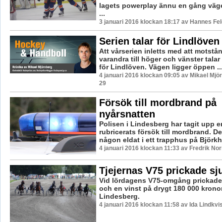
lagets powerplay ännu en gång väge
...
3 januari 2016 klockan 18:17 av Hannes Fel
Serien talar för Lindlöven
Att vårserien inletts med att motstå
varandra till höger och vänster talar
för Lindlöven. Vägen ligger öppen ..
4 januari 2016 klockan 09:05 av Mikael Mjö
29
Försök till mordbrand på
nyårsnatten
Polisen i Lindesberg har tagit upp
rubricerats försök till mordbrand. Det
någon eldat i ett trapphus på Björkhy
4 januari 2016 klockan 11:33 av Fredrik No
Tjejernas V75 prickade sju
Vid lördagens V75-omgång prickades 
och en vinst på drygt 180 000 krono
Lindesberg.
4 januari 2016 klockan 11:58 av Ida Lindkvi