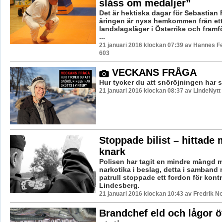
slåss om medaljer”
Det är hektiska dagar för Sebastian F
åringen är nyss hemkommen från et
landslagsläger i Österrike och framfö
...
21 januari 2016 klockan 07:39 av Hannes Fe
603
VECKANS FRÅGA
Hur tycker du att snöröjningen har s
21 januari 2016 klockan 08:37 av LindeNytt
Stoppade bilist – hittade 
knark
Polisen har tagit en mindre mängd 
narkotika i beslag, detta i samband 
patrull stoppade ett fordon för kontro
Lindesberg.
21 januari 2016 klockan 10:43 av Fredrik N
Brandchef eld och lågor ö