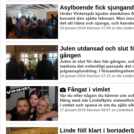
Asylboende fick sjungan
Under Vinterspår bjuder damkören Akv
konsert den sjätte februari. Men inn
det att träna och sjunga, och kanske t
16 januari 2016 klockan 17:09 av Ida Lindkv
Julen utdansad och slut f
gången
Julen är slut för den här gången, och
markera det ordentligt passade det
julgransplundring. I församlingshem
16 januari 2016 klockan 17:15 av Ida Lindkv
Fångat i vimlet
Var du eller någon du känner ute oc
Häng med när LindeNytts vimmelfoto
i vimlet och spana in om du själv elle
17 januari 2016 klockan 09:57 av LindeNytt
Linde föll klart i bortader