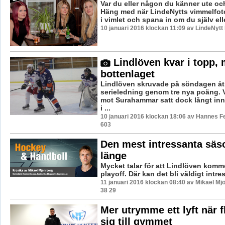
Var du eller någon du känner ute oc
Häng med när LindeNytts vimmelfoto
i vimlet och spana in om du själv elle
10 januari 2016 klockan 11:09 av LindeNytt
Lindlöven kvar i topp, 
bottenlaget
Lindlöven skruvade på söndagen åt
serieledning genom tre nya poäng.
mot Surahammar satt dock långt inn
i ...
10 januari 2016 klockan 18:06 av Hannes Fe
603
Den mest intressanta säs
länge
Mycket talar för att Lindlöven kommer
playoff. Där kan det bli väldigt intr
11 januari 2016 klockan 08:40 av Mikael Mj
38 29
Mer utrymme ett lyft när f
sig till gymmet