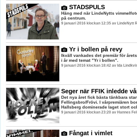
STADSPULS
Häng med när LindeNytts vimmelfoto
på centrum.
9 januari 2016 klockan 12:35 av LindeNytt 
Yr i bollen på revy
Ikväll vankades det premiär för året
i år med temat "Yr i bollen".
9 januari 2016 klockan 18:42 av Ida Lindkvi
Seger när FFIK inledde vå
Det nya året fick bästa tänkbara star
Fellingsbro/Frövi. I vårpremiären bo
Hallsberg dominerade laget stort oc
9 januari 2016 klockan 23:20 av Hannes Fel
Fångat i vimlet