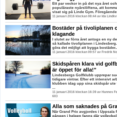
Ett par veckor in på det nya året och
populäraste nyårslöftena, att komma
visat sig på Linde Gym. Föregående 
11 januari 2016 klockan 08:44 av Ida Lindkv
Bostäder på tivoliplanen o
klagande
I slutet av förra året antogs en ny de
så kallade tivoliplanen i Lindesberg. 
göra det möjligt att bygga bostäder..
11 januari 2016 klockan 09:57 av Fredrik N
Skidspåren klara vid golf
är öppet för alla!”
Lindesbergs Golfklubb upprepar su
tidigare vintrar. Efter ett intensivt 
klubben idag upp sina skidspår ute 
...
11 januari 2016 klockan 16:39 av Hannes Fe
603
Alla som saknades på Gra
När Grand Prix avgjordes i Uppsala f
gången i helgen fanns där volleyboll