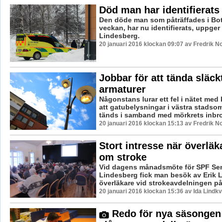
Död man har identifierats
Den döde man som påträffades i Bott
veckan, har nu identifierats, uppger 
Lindesberg.
20 januari 2016 klockan 09:07 av Fredrik N
Jobbar för att tända släck
armaturer
Någonstans lurar ett fel i nätet me
att gatubelysningar i västra stadsom
tänds i samband med mörkrets inbrott.
20 januari 2016 klockan 15:13 av Fredrik N
Stort intresse när överläk
om stroke
Vid dagens månadsmöte för SPF Se
Lindesberg fick man besök av Erik 
överläkare vid strokeavdelningen på 
20 januari 2016 klockan 15:36 av Ida Lindkv
Redo för nya säsongen: