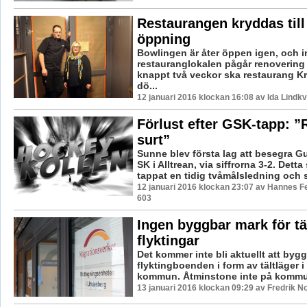
Restaurangen kryddas till
öppning
Bowlingen är åter öppen igen, och i
restauranglokalen pågår renovering f
knappt två veckor ska restaurang K
dö...
12 januari 2016 klockan 16:08 av Ida Lindkv
Förlust efter GSK-tapp: ”R
surt”
Sunne blev första lag att besegra 
SK i Alltrean, via siffrorna 3-2. Det
tappat en tidig tvåmålsledning och sl
12 januari 2016 klockan 23:07 av Hannes Fe
603
Ingen byggbar mark för täl
flyktingar
Det kommer inte bli aktuellt att bygga
flyktingboenden i form av tältläger 
kommun. Åtminstone inte på komm
13 januari 2016 klockan 09:29 av Fredrik N