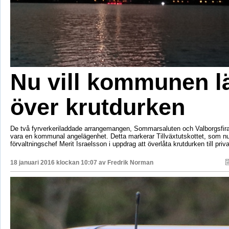
Nu vill kommunen 
över krutdurken
De två fyrverkeriladdade arrangemangen, Sommarsaluten och Valborgsfiran
vara en kommunal angelägenhet. Detta markerar Tillväxtutskottet, som nu
förvaltningschef Merit Israelsson i uppdrag att överlåta krutdurken till privat
18 januari 2016 klockan 10:07 av
Fredrik Norman