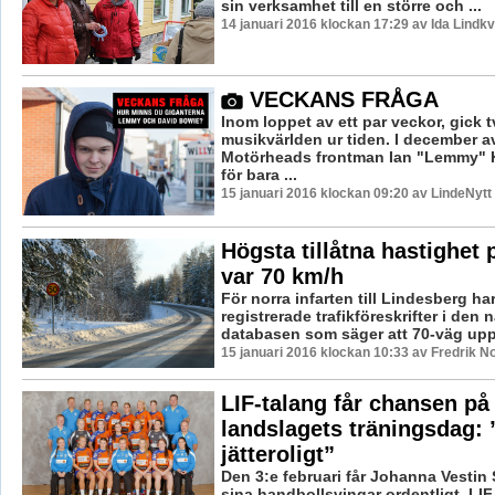
sin verksamhet till en större och ...
14 januari 2016 klockan 17:29 av Ida Lindkv
VECKANS FRÅGA
Inom loppet av ett par veckor, gick t
musikvärlden ur tiden. I december a
Motörheads frontman Ian "Lemmy" K
för bara ...
15 januari 2016 klockan 09:20 av LindeNytt
Högsta tillåtna hastighet 
var 70 km/h
För norra infarten till Lindesberg ha
registrerade trafikföreskrifter i den 
databasen som säger att 70-väg upp
15 januari 2016 klockan 10:33 av Fredrik N
LIF-talang får chansen på
landslagets träningsdag:
jätteroligt”
Den 3:e februari får Johanna Vestin 
sina handbollsvingar ordentligt. LI