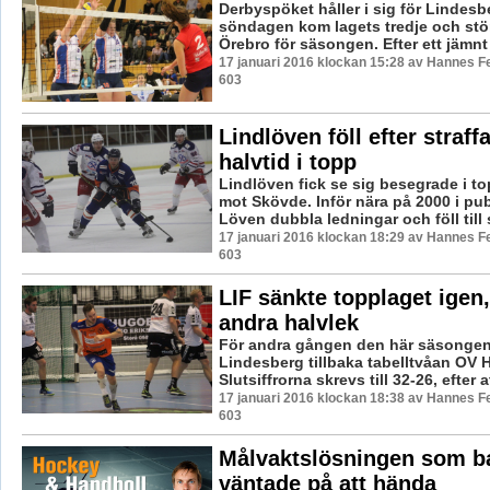
Derbyspöket håller i sig för Lindesb
söndagen kom lagets tredje och stör
Örebro för säsongen. Efter ett jämnt 
17 januari 2016 klockan 15:28 av Hannes Fe
603
Lindlöven föll efter straff
halvtid i topp
Lindlöven fick se sig besegrade i t
mot Skövde. Inför nära på 2000 i pu
Löven dubbla ledningar och föll till s
17 januari 2016 klockan 18:29 av Hannes Fe
603
LIF sänkte topplaget igen,
andra halvlek
För andra gången den här säsongen
Lindesberg tillbaka tabelltvåan OV 
Slutsiffrorna skrevs till 32-26, efter at
17 januari 2016 klockan 18:38 av Hannes Fe
603
Målvaktslösningen som b
väntade på att hända