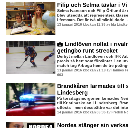
Filip och Selma tävlar i V
Selma Ivarsson och Filip Örtlund är
blev utsedda att representera klasse
i femman. Det är två allmänbildade ..
13 januari 2016 klockan 11:39 av Ida Lindkv
Lindlöven nollat i rival
getingbo runt strecket
Derbyt mellan Lindlöven och IFK Ar
precis så hett som förväntat. I en u
match tog Arboga hem de tre poängen
13 januari 2016 klockan 21:18 av Hannes Fe
603
Brandkåren larmades till s
Lindesberg
På torsdagsmorgonen larmades Ner
till Kristinaskolan i Lindesberg. Br
utlösts - men dessbättre var det inte
14 januari 2016 klockan 08:36 av Fredrik N
Nordea stänger sin verks