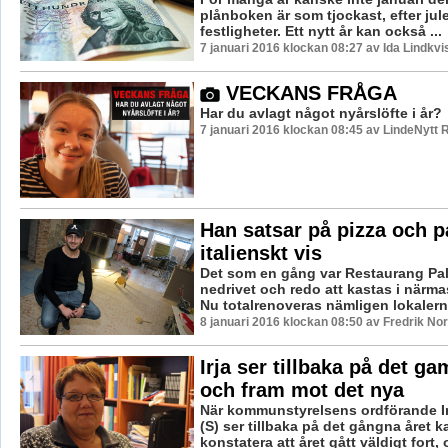
plånboken är som tjockast, efter ju
festligheter. Ett nytt år kan också ...
7 januari 2016 klockan 08:27 av Ida Lindkvi
VECKANS FRÅGA
Har du avlagt något nyårslöfte i år?
7 januari 2016 klockan 08:45 av LindeNytt 
Han satsar på pizza och p
italienskt vis
Det som en gång var Restaurang Pal
nedrivet och redo att kastas i närma
Nu totalrenoveras nämligen lokalerna
8 januari 2016 klockan 08:50 av Fredrik No
Irja ser tillbaka på det ga
och fram mot det nya
När kommunstyrelsens ordförande I
(S) ser tillbaka på det gångna året 
konstatera att året gått väldigt fort, o