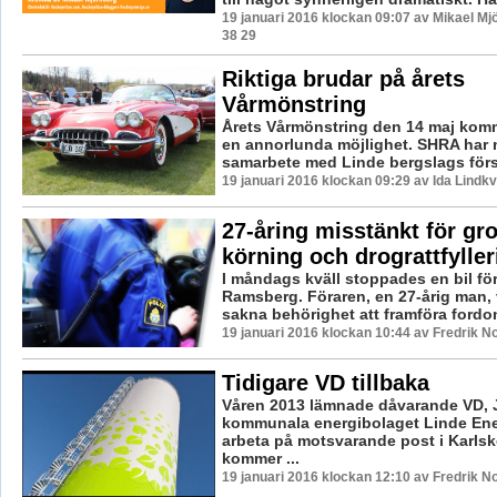
19 januari 2016 klockan 09:07 av Mikael Mj
38 29
Riktiga brudar på årets
Vårmönstring
Årets Vårmönstring den 14 maj komm
en annorlunda möjlighet. SHRA har 
samarbete med Linde bergslags försa
19 januari 2016 klockan 09:29 av Ida Lindkv
27-åring misstänkt för gro
körning och drograttfyller
I måndags kväll stoppades en bil för 
Ramsberg. Föraren, en 27-årig man, 
sakna behörighet att framföra fordon
19 januari 2016 klockan 10:44 av Fredrik N
Tidigare VD tillbaka
Våren 2013 lämnade dåvarande VD, 
kommunala energibolaget Linde Ener
arbeta på motsvarande post i Karls
kommer ...
19 januari 2016 klockan 12:10 av Fredrik N