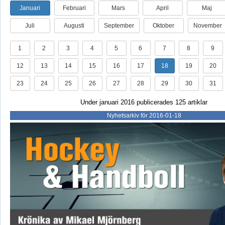
Januari
Februari
Mars
April
Maj
Juli
Augusti
September
Oktober
November
1
2
3
4
5
6
7
8
9
12
13
14
15
16
17
18
19
20
23
24
25
26
27
28
29
30
31
Under januari 2016 publicerades 125 artiklar
Nyhetsarkiv för 2016-01-18