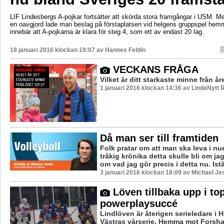
LIF Lindesbergs A-pojkar fortsätter att skörda stora framgångar i USM. Me
en oavgjord lade man beslag på förstaplatsen vid helgens gruppspel hemm
innebär att A-pojkarna är klara för steg 4, som ett av endast 20 lag.
18 januari 2016 klockan 19:07 av
Hannes Feldin
VECKANS FRÅGA
Vilket är ditt starkaste minne från å
1 januari 2016 klockan 14:36 av LindeNytt 
Då man ser till framtiden
Folk pratar om att man ska leva i nu
tråkig krönika detta skulle bli om ja
om vad jag gör precis i detta nu. Istä
3 januari 2016 klockan 18:09 av Michael Jes
Löven tillbaka upp i top
powerplaysuccé
Lindlöven är återigen serieledare i 
Västras vårserie. Hemma mot Forsh