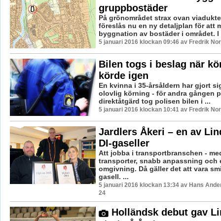
gruppbostäder
På grönområdet strax ovan viadukten
föreslås nu en ny detaljplan för att 
byggnation av bostäder i området. I f
5 januari 2016 klockan 09:46 av Fredrik No
Bilen togs i beslag när kö
körde igen
En kvinna i 35-årsåldern har gjort si
olovlig körning - för andra gången p
direktåtgärd tog polisen bilen i ...
5 januari 2016 klockan 10:41 av Fredrik No
Jardlers Åkeri – en av Li
DI-gaseller
Att jobba i transportbranschen - m
transporter, snabb anpassning och e
omgivning. Då gäller det att vara s
gasell. ...
5 januari 2016 klockan 13:34 av Hans Ande
24
Holländsk debut gav Li