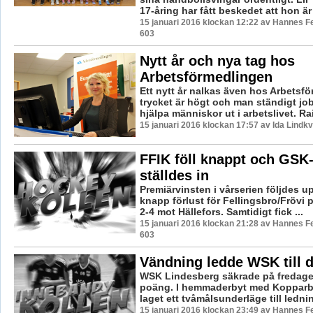
17-åring har fått beskedet att hon är 
15 januari 2016 klockan 12:22 av Hannes Fe
603
Nytt år och nya tag hos
Arbetsförmedlingen
Ett nytt år nalkas även hos Arbetsf
trycket är högt och man ständigt job
hjälpa människor ut i arbetslivet. Rail
15 januari 2016 klockan 17:57 av Ida Lindkv
FFIK föll knappt och GSK
ställdes in
Premiärvinsten i vårserien följdes 
knapp förlust för Fellingsbro/Frövi 
2-4 mot Hällefors. Samtidigt fick ...
15 januari 2016 klockan 21:28 av Hannes Fe
603
Vändning ledde WSK till 
WSK Lindesberg säkrade på fredagen
poäng. I hemmaderbyt med Kopparb
laget ett tvåmålsunderläge till ledni
15 januari 2016 klockan 23:49 av Hannes Fe