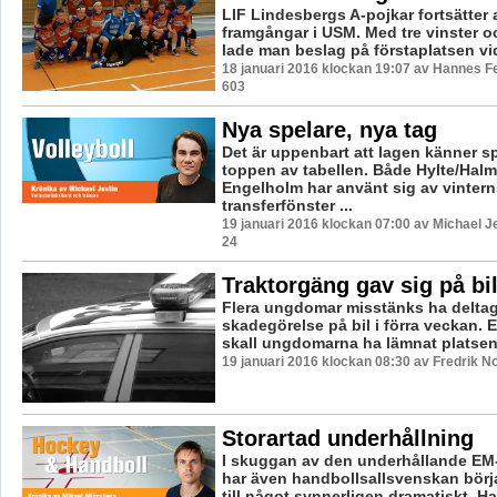
LIF Lindesbergs A-pojkar fortsätter 
framgångar i USM. Med tre vinster o
lade man beslag på förstaplatsen vid
18 januari 2016 klockan 19:07 av Hannes Fe
603
Nya spelare, nya tag
Det är uppenbart att lagen känner s
toppen av tabellen. Både Hylte/Hal
Engelholm har använt sig av vintern
transferfönster ...
19 januari 2016 klockan 07:00 av Michael J
24
Traktorgäng gav sig på bi
Flera ungdomar misstänks ha deltagi
skadegörelse på bil i förra veckan. 
skall ungdomarna ha lämnat platsen i
19 januari 2016 klockan 08:30 av Fredrik N
Storartad underhållning
I skuggan av den underhållande EM
har även handbollsallsvenskan börja
till något synnerligen dramatiskt. Han