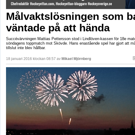
Målvaktslösningen som b
väntade på att hända
Succévärvningen Mattias Pettersson stod i Lindlöven-kassen för 18e matc
söndagens toppmatch mot Skövde. Hans enastående spel har gjort att må
tillslut inte blev hållbar.
18 januari 2016 klockan 08:57 av
Mikael Mjörnberg