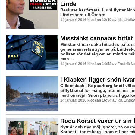
Linde
Beslutet har fattats. I juni flyttar No
Lindesberg till Örebro.
14 januari 2016 klockan 12:49 av Ida Lindkv
Misstänkt cannabis hittat
Misstänkt narkotika hittades på tors
gemensamhetsutrymme på Lindeskol
polisen rör det sig om en mindre m
man ...
14 januari 2016 klockan 14:52 av Fredrik N
I Klacken ligger snön kvar 
Gillersklack i Kopparberg är ett väl
utflyktsmål för många, inte minst l
med omnejd. Snön planeras ligga kvar 
14 januari 2016 klockan 16:54 av Ida Lindkv
Röda Korset växer ur sin 
Nytt år och nya möjligheter, så ocks
Korset i Lindesberg. Inom ett par må