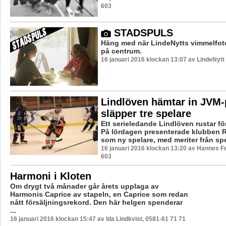
603
STADSPULS
Häng med när LindeNytts vimmelfoto
på centrum.
16 januari 2016 klockan 13:07 av LindeNytt
Lindlöven hämtar in JVM-p
släpper tre spelare
Ett serieledande Lindlöven rustar för
På lördagen presenterade klubben R
som ny spelare, med meriter från spel
16 januari 2016 klockan 13:20 av Hannes Fe
603
Harmoni i Kloten
Om drygt två månader går årets upplaga av
Harmonis Caprice av stapeln, en Caprice som redan
nått försäljningsrekord. Den här helgen spenderar
...
16 januari 2016 klockan 15:47 av Ida Lindkvist, 0581-61 71 71