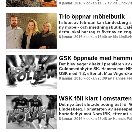
8 januari 2016 klockan 11:32 av Ida Lindkvi
Trio öppnar möbelbutik
I slutet av februari kan Lindesberg 
ny möbel- och inredningsbutik. Café
detta lokal har tagits över av en eng
8 januari 2016 klockan 16:40 av Ida Lindkvi
GSK öppnade med hemma
Det blev seger direkt i premiären av A
Guldsmedshytte SK. Hemma mot NIK
GSK med 4-2, efter att Max Wigerskog 
8 januari 2016 klockan 23:09 av Hannes Fel
WSK föll klart i omstarten
Det nya året slutade poänglöst för
Lindesberg. I omstarten av seriespel
bortaderbyt mot Nora IBK, efter att sl
8 januari 2016 klockan 23:48 av Hannes Fel