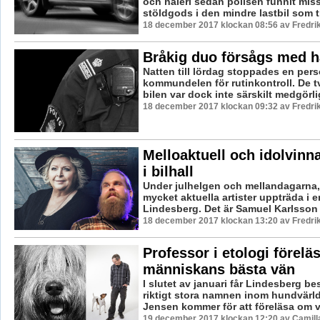
och häleri sedan polisen funnit mis
stöldgods i den mindre lastbil som tr
18 december 2017 klockan 08:56 av Fredri
Bråkig duo försågs med 
Natten till lördag stoppades en pers
kommundelen för rutinkontroll. De t
bilen var dock inte särskilt medgörlig
18 december 2017 klockan 09:32 av Fredri
Melloaktuell och idolvinn
i bilhall
Under julhelgen och mellandagarna
mycket aktuella artister uppträda i en
Lindesberg. Det är Samuel Karlsson B
18 december 2017 klockan 13:20 av Fredri
Professor i etologi förelä
människans bästa vän
I slutet av januari får Lindesberg be
riktigt stora namnen inom hundvärld
Jensen kommer för att föreläsa om vå
19 december 2017 klockan 12:20 av Camill