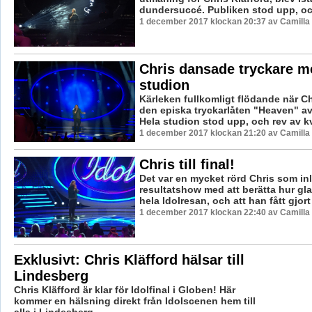
dundersuccé. Publiken stod upp, och
1 december 2017 klockan 20:37 av Camilla
Chris dansade tryckare m
studion
Kärleken fullkomligt flödande när Ch
den episka tryckarlåten "Heaven" a
Hela studion stod upp, och rev av kv
1 december 2017 klockan 21:20 av Camilla
Chris till final!
Det var en mycket rörd Chris som in
resultatshow med att berätta hur gl
hela Idolresan, och att han fått gjort 
1 december 2017 klockan 22:40 av Camilla
Exklusivt: Chris Kläfford hälsar till
Lindesberg
Chris Kläfford är klar för Idolfinal i Globen! Här
kommer en hälsning direkt från Idolscenen hem till