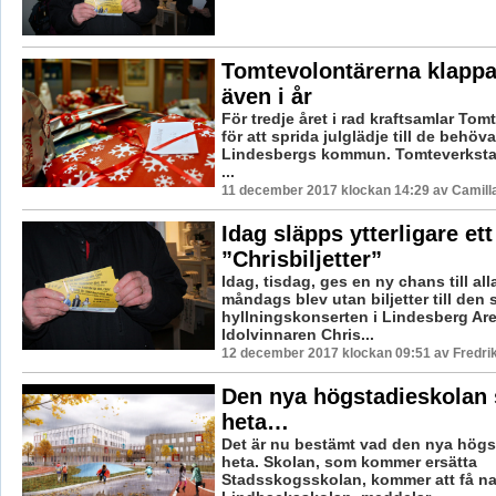
Tomtevolontärerna klappa
även i år
För tredje året i rad kraftsamlar To
för att sprida julglädje till de behöv
Lindesbergs kommun. Tomteverksta
...
11 december 2017 klockan 14:29 av Camill
Idag släpps ytterligare et
”Chrisbiljetter”
Idag, tisdag, ges en ny chans till all
måndags blev utan biljetter till den 
hyllningskonserten i Lindesberg Ar
Idolvinnaren Chris...
12 december 2017 klockan 09:51 av Fredri
Den nya högstadieskolan 
heta…
Det är nu bestämt vad den nya högs
heta. Skolan, som kommer ersätta
Stadsskogsskolan, kommer att få n