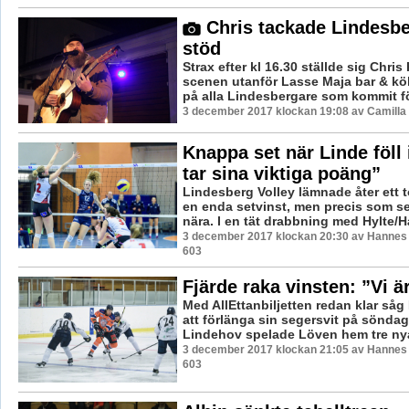
Chris tackade Lindesber
stöd
Strax efter kl 16.30 ställde sig Chris
scenen utanför Lasse Maja bar & kö
på alla Lindesbergare som kommit för
3 december 2017 klockan 19:08 av Camilla
Knappa set när Linde föll
tar sina viktiga poäng”
Lindesberg Volley lämnade åter ett
en enda setvinst, men precis som se
nära. I en tät drabbning med Hylte/H
3 december 2017 klockan 20:30 av Hannes F
603
Fjärde raka vinsten: ”Vi ä
Med AllEttanbiljetten redan klar såg 
att förlänga sin segersvit på sönda
Lindehov spelade Löven hem tre nya
3 december 2017 klockan 21:05 av Hannes F
603