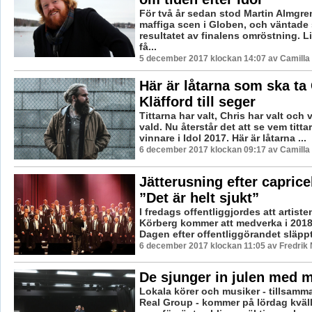
För två år sedan stod Martin Almgre
maffiga scen i Globen, och väntade
resultatet av finalens omröstning. L
få...
5 december 2017 klockan 14:07 av Camilla
Här är låtarna som ska ta
Kläfford till seger
Tittarna har valt, Chris har valt och 
vald. Nu återstår det att se vem titta
vinnare i Idol 2017. Här är låtarna ...
6 december 2017 klockan 09:17 av Camilla
Jätterusning efter capriceb
”Det är helt sjukt”
I fredags offentliggjordes att artis
Körberg kommer att medverka i 2018
Dagen efter offentliggörandet släppte
6 december 2017 klockan 11:05 av Fredrik
De sjunger in julen med m
Lokala körer och musiker - tillsam
Real Group - kommer på lördag kväll