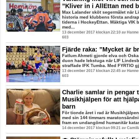
”Kliver in i AllEttan med 
Max Lalander sköt segermålet när L
historia med klubbens första andra
tiderna i HockeyEttan. Mäktiga VIK
med...
13 december 2017 klockan 22:10 av Hannes
603
Fjärde raka: ”Mycket är br
Fatlum Ahmeti gjorde elva och Oskar 
duon hade lekstuga när LIF Lindesb
straffade IFK Tumba. Med FYRTIO gjo
13 december 2017 klockan 22:45 av Hannes
603
Charlie samlar in pengar ti
Musikhjälpen för att hjälp
barn
För tionde året i rad är Musikhjälpen 
med sin 144 timmars maratonsändning
fram en undangömd humanitär katast
14 december 2017 klockan 09:21 av Camill