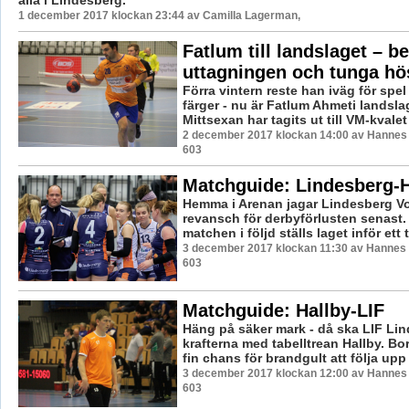
alla i Lindesberg.
1 december 2017 klockan 23:44 av Camilla Lagerman,
Fatlum till landslaget – b
uttagningen och tunga hö
Förra vintern reste han iväg för spe
färger - nu är Fatlum Ahmeti landsla
Mittsexan har tagits ut till VM-kvalet i
2 december 2017 klockan 14:00 av Hannes F
603
Matchguide: Lindesberg-H
Hemma i Arenan jagar Lindesberg Vo
revansch för derbyförlusten senast.
matchen i följd ställs laget inför ett 
3 december 2017 klockan 11:30 av Hannes F
603
Matchguide: Hallby-LIF
Häng på säker mark - då ska LIF Li
krafterna med tabelltrean Hallby. Bor
fin chans för brandgult att följa upp .
3 december 2017 klockan 12:00 av Hannes F
603