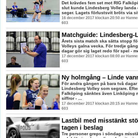
Det krävdes fem set mot RIG Falköpi
slut kunde Lindesberg Volley landa 
seger. Lagets förlustsvit bröts via sif
16 december 2017 klockan 20:50 av Hannes
603
Matchguide: Lindesberg-
Årets sista match ska sätta stopp f
Volleys galna vecka. För tredje gån
dagar gör sig laget redo för spel - m
17 december 2017 klockan 08:00 av Hannes
603
Ny holmgång – Linde van
För andra gången på bara två dagar
Lindesberg Volley som segrare. Efte
Falköping sänktes även Linköping
siffror - ...
17 december 2017 klockan 20:15 av Hannes
603
Lastbil med misstänkt st
tagen i beslag
Tre personer greps i söndags misstä