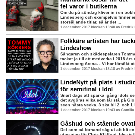
fel varor i butikerna
Om du på söndag kliver in i en bokh
Lindesberg och exempelvis finner e
storsäljande titlar, så är det ...
1 december 2017 klockan 13:40 av Fredrik
Folkkäre artisten har tackat
Lindeshow
Sångaren och skådespelaren Tommy
tackat ja till att medverka i 2018 års 
Lindesberg Arena. - Vi har försökt att 
1 december 2017 klockan 18:18 av Fredrik
LindeNytt på plats i stud
för semifinal i Idol
Snart dags att sparka igång Idols se
det avgöras vilka som får stå på Gl
scen nästa vecka. 3 ska bli 2, och L
1 december 2017 klockan 19:43 av Camilla
Gåshud och stående ovat
Det som på förhand såg ut att bli en
utmaning för Chris Kläfford, blev ist