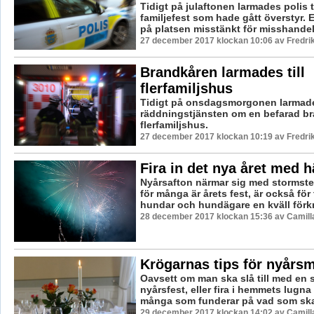
Tidigt på julaftonen larmades polis t
familjefest som hade gått överstyr.
på platsen misstänkt för misshandel
27 december 2017 klockan 10:06 av Fredri
Brandkåren larmades till
flerfamiljshus
Tidigt på onsdagsmorgonen larmad
räddningstjänsten om en befarad bra
flerfamiljshus.
27 december 2017 klockan 10:19 av Fredri
Fira in det nya året med 
Nyårsafton närmar sig med stormst
för många är årets fest, är också för
hundar och hundägare en kväll förkn
28 december 2017 klockan 15:36 av Camill
Krögarnas tips för nyårs
Oavsett om man ska slå till med en s
nyårsfest, eller fira i hemmets lugna 
många som funderar på vad som ska 
29 december 2017 klockan 14:02 av Camill