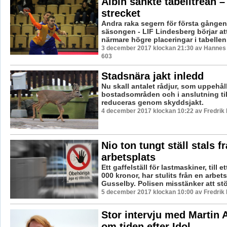
Albin sänkte tabelltrean –
strecket
Andra raka segern för första gången
säsongen - LIF Lindesberg börjar att
närmare högre placeringar i tabellen.
3 december 2017 klockan 21:30 av Hannes F
603
Stadsnära jakt inledd
Nu skall antalet rådjur, som uppehåll
bostadsområden och i anslutning til
reduceras genom skyddsjakt.
4 december 2017 klockan 10:22 av Fredrik
Nio ton tungt ställ stals f
arbetsplats
Ett gaffelställ för lastmaskiner, till e
000 kronor, har stulits från en arbets
Gusselby. Polisen misstänker att stö
5 december 2017 klockan 10:00 av Fredrik
Stor intervju med Martin
om tiden efter Idol