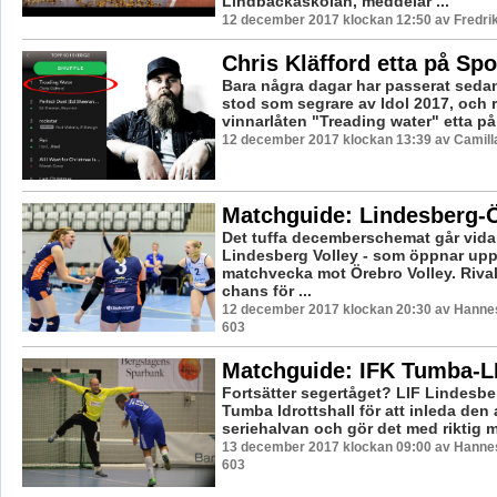
Lindbackaskolan, meddelar ...
12 december 2017 klockan 12:50 av Fredri
Chris Kläfford etta på Spo
Bara några dagar har passerat sedan
stod som segrare av Idol 2017, och 
vinnarlåten "Treading water" etta på f
12 december 2017 klockan 13:39 av Camill
Matchguide: Lindesberg-
Det tuffa decemberschemat går vidar
Lindesberg Volley - som öppnar upp
matchvecka mot Örebro Volley. Rival
chans för ...
12 december 2017 klockan 20:30 av Hannes
603
Matchguide: IFK Tumba-L
Fortsätter segertåget? LIF Lindesberg
Tumba Idrottshall för att inleda den
seriehalvan och gör det med riktig me
13 december 2017 klockan 09:00 av Hannes
603