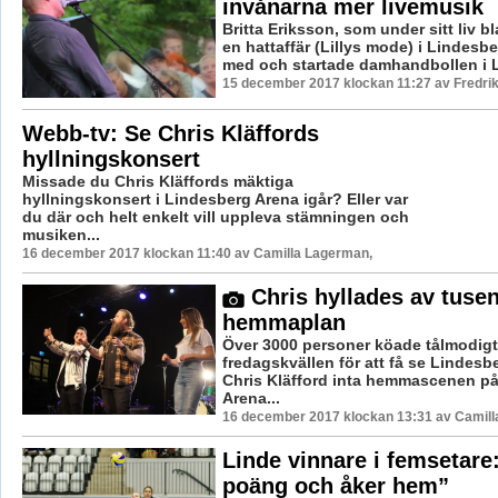
invånarna mer livemusik
Britta Eriksson, som under sitt liv b
en hattaffär (Lillys mode) i Lindesb
med och startade damhandbollen i Li
15 december 2017 klockan 11:27 av Fredri
Webb-tv: Se Chris Kläffords
hyllningskonsert
Missade du Chris Kläffords mäktiga
hyllningskonsert i Lindesberg Arena igår? Eller var
du där och helt enkelt vill uppleva stämningen och
musiken...
16 december 2017 klockan 11:40 av Camilla Lagerman,
Chris hyllades av tusen
hemmaplan
Över 3000 personer köade tålmodigt
fredagskvällen för att få se Lindesb
Chris Kläfford inta hemmascenen p
Arena...
16 december 2017 klockan 13:31 av Camill
Linde vinnare i femsetare:
poäng och åker hem”