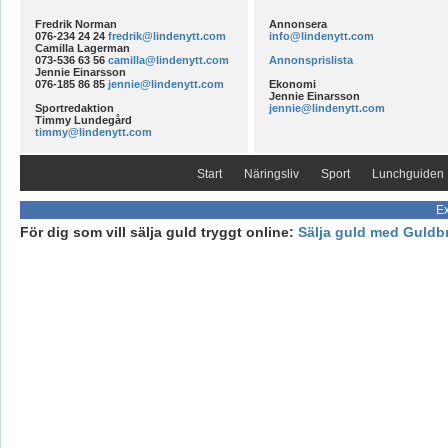
Fredrik Norman
Annonsera
076-234 24 24
fredrik@lindenytt.com
info@lindenytt.com
Camilla Lagerman
073-536 63 56
camilla@lindenytt.com
Annonsprislista
Jennie Einarsson
076-185 86 85
jennie@lindenytt.com
Ekonomi
Jennie Einarsson
Sportredaktion
jennie@lindenytt.com
Timmy Lundegård
timmy@lindenytt.com
Start
Näringsliv
Sport
Lunchguiden
Ex
För dig som vill sälja guld tryggt online:
Sälja guld med Guldb