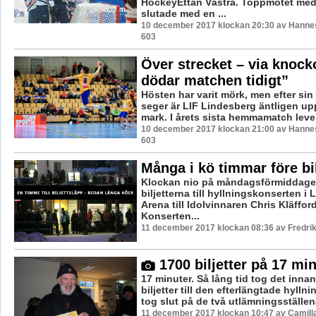
HockeyEttan Västra. Toppmötet med
slutade med en ...
10 december 2017 klockan 20:30 av Hannes
603
Över strecket – via knock
dödar matchen tidigt”
Hösten har varit mörk, men efter sin 
seger är LIF Lindesberg äntligen up
mark. I årets sista hemmamatch lever
10 december 2017 klockan 21:00 av Hannes
603
Många i kö timmar före bi
Klockan nio på måndagsförmiddage
biljetterna till hyllningskonserten i
Arena till Idolvinnaren Chris Kläfford
Konserten...
11 december 2017 klockan 08:36 av Fredri
1700 biljetter på 17 mi
17 minuter. Så lång tid tog det innan
biljetter till den efterlängtade hyll
tog slut på de två utlämningsställena 
11 december 2017 klockan 10:47 av Camill