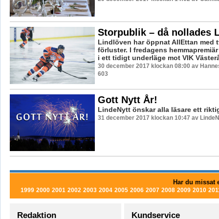
Storpublik – då nollades 
Lindlöven har öppnat AllEttan med t
förluster. I fredagens hemmapremiä
i ett tidigt underläge mot VIK Väster
30 december 2017 klockan 08:00 av Hannes
603
Gott Nytt År!
LindeNytt önskar alla läsare ett rikti
31 december 2017 klockan 10:47 av LindeN
Har du missat e
1999
2000
2001
2002
2003
2004
2005
2006
2007
2008
2009
2010
201
Redaktion
Kundservice