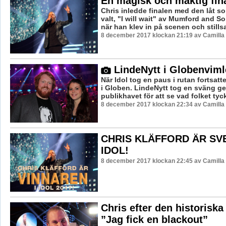
En magisk och mäktig fin
Chris inledde finalen med den låt s
valt, "I will wait" av Mumford and S
när han klev in på scenen och stillsa
8 december 2017 klockan 21:19 av Camilla
LindeNytt i Globenviml
När Idol tog en paus i rutan fortsatt
i Globen. LindeNytt tog en sväng 
publikhavet för att se vad folket tyc
8 december 2017 klockan 22:34 av Camilla
CHRIS KLÄFFORD ÄR SV
IDOL!
8 december 2017 klockan 22:45 av Camilla
Chris efter den historiska
”Jag fick en blackout”