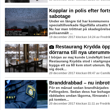
Kopplar in polis efter fort
sabotage
Under en längre tid har kommunens
specialtillverkade fågelfälla utsatts
Nu har man tröttnat på skadegörels
polisanmält ...
19 december 2017 klockan 14:24 av Fredri
Restaurang Krydda öp
dörrarna till nya uterumm
I början av maj kunde LindeNytt berä
Restaurang Krydda stod i startgropar
bygga ett ca 60 kvm stort uterum. B
sig dock...
20 december 2017 klockan 09:47 av Camill
Branddrabbad – nu inbrot
För en månad sedan brandhärjades en
Fellingsbro. Sedan dess har bohage
räddades undan lågorna, förvarats i
på tomten...
20 december 2017 klockan 11:11 av Fredri