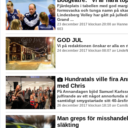
Fjärdeplats i tabellen med god margi
formsvacka och tunga namn på skad
Lindesberg Volley har gått på julled
Grand ...
23 december 2017 klockan 20:00 av Hannes
603
GOD JUL
Vi på redaktionen önskar er alla en r
24 december 2017 klockan 08:07 av LindeN
Hundratals ville fira 
med Chris
På Annandagen bjöd Samuel Karlsson B
julfirande av ett något annorlunda 
samtidigt smygstartade sitt 40-årsfir
26 december 2017 klockan 18:10 av Camill
Man greps för misshandel
släkting