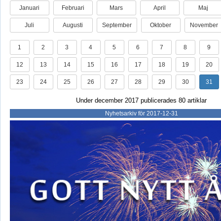
Januari
Februari
Mars
April
Maj
Juli
Augusti
September
Oktober
November
1
2
3
4
5
6
7
8
9
12
13
14
15
16
17
18
19
20
23
24
25
26
27
28
29
30
31
Under december 2017 publicerades 80 artiklar
Nyhetsarkiv för 2017-12-31