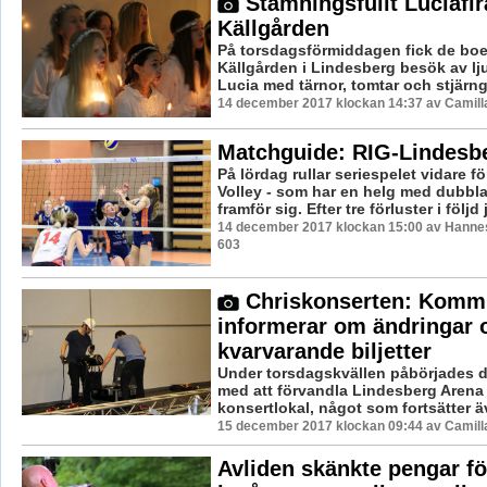
Stämningsfullt Luciafi
Källgården
På torsdagsförmiddagen fick de bo
Källgården i Lindesberg besök av lj
Lucia med tärnor, tomtar och stjärngo
14 december 2017 klockan 14:37 av Camill
Matchguide: RIG-Lindesb
På lördag rullar seriespelet vidare f
Volley - som har en helg med dubbl
framför sig. Efter tre förluster i följd j
14 december 2017 klockan 15:00 av Hannes
603
Chriskonserten: Kom
informerar om ändringar 
kvarvarande biljetter
Under torsdagskvällen påbörjades de
med att förvandla Lindesberg Arena t
konsertlokal, något som fortsätter ä
15 december 2017 klockan 09:44 av Camill
Avliden skänkte pengar fö