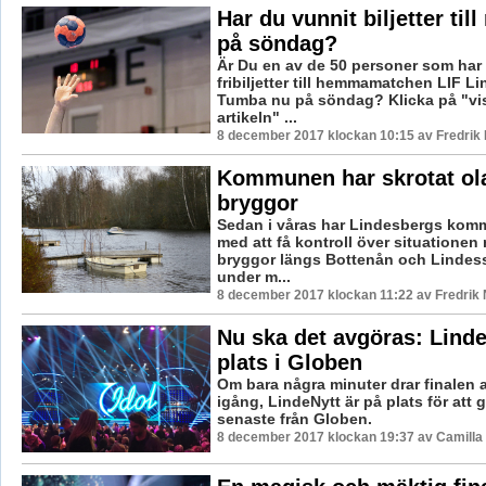
Har du vunnit biljetter til
på söndag?
Är Du en av de 50 personer som har 
fribiljetter till hemmamatchen LIF L
Tumba nu på söndag? Klicka på "vi
artikeln" ...
8 december 2017 klockan 10:15 av Fredrik
Kommunen har skrotat ol
bryggor
Sedan i våras har Lindesbergs kom
med att få kontroll över situationen
bryggor längs Bottenån och Lindes
under m...
8 december 2017 klockan 11:22 av Fredrik
Nu ska det avgöras: Linde
plats i Globen
Om bara några minuter drar finalen a
igång, LindeNytt är på plats för att g
senaste från Globen.
8 december 2017 klockan 19:37 av Camilla