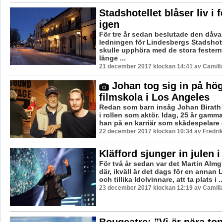
Stadshotellet blåser liv i 
igen
För tre år sedan beslutade den dåv
ledningen för Lindesbergs Stadshote
skulle upphöra med de stora fester
länge ...
21 december 2017 klockan 14:41 av Camill
Johan tog sig in på hög
filmskola i Los Angeles
Redan som barn insåg Johan Birath 
i rollen som aktör. Idag, 25 år gamma
han på en karriär som skådespelare 
22 december 2017 klockan 10:34 av Fredri
Kläfford sjunger in julen 
För två år sedan var det Martin Alm
där, ikväll är det dags för en annan
och tillika Idolvinnare, att ta plats i ..
23 december 2017 klockan 12:19 av Camill
Bougeatre: ”Vi är nära top