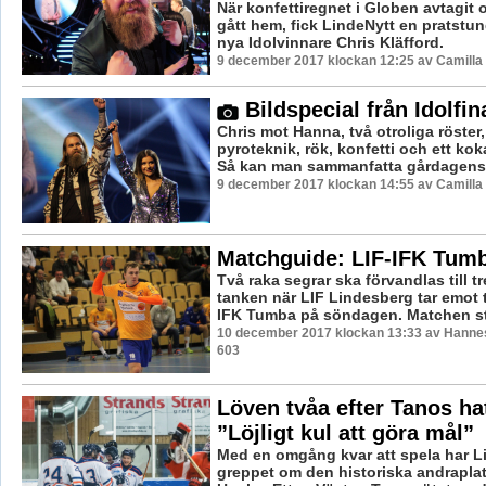
När konfettiregnet i Globen avtagit 
gått hem, fick LindeNytt en pratstu
nya Idolvinnare Chris Kläfford.
9 december 2017 klockan 12:25 av Camilla
Bildspecial från Idolfin
Chris mot Hanna, två otroliga röster, 
pyroteknik, rök, konfetti och ett ko
Så kan man sammanfatta gårdagens Id
9 december 2017 klockan 14:55 av Camilla
Matchguide: LIF-IFK Tum
Två raka segrar ska förvandlas till tre
tanken när LIF Lindesberg tar emot
IFK Tumba på söndagen. Matchen stä
10 december 2017 klockan 13:33 av Hannes
603
Löven tvåa efter Tanos hat
”Löjligt kul att göra mål”
Med en omgång kvar att spela har L
greppet om den historiska andraplat