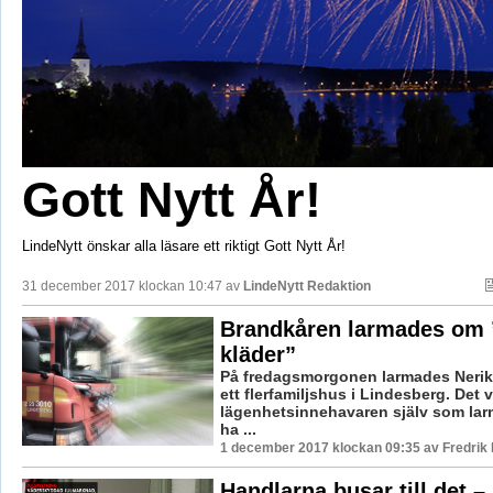
Gott Nytt År!
LindeNytt önskar alla läsare ett riktigt Gott Nytt År!
31 december 2017 klockan 10:47 av
LindeNytt Redaktion
Brandkåren larmades om 
kläder”
På fredagsmorgonen larmades Nerike
ett flerfamiljshus i Lindesberg. Det v
lägenhetsinnehavaren själv som larm
ha ...
1 december 2017 klockan 09:35 av Fredrik
Handlarna busar till det – 