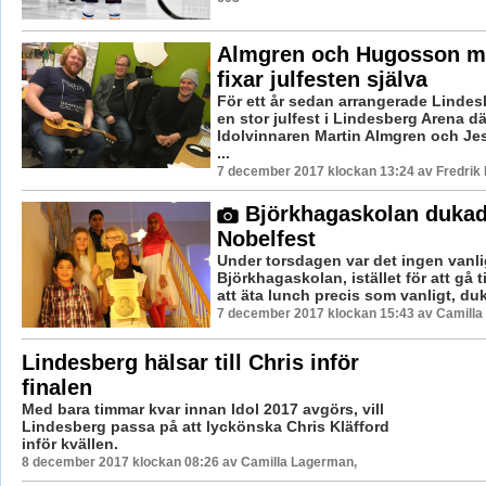
Almgren och Hugosson m
fixar julfesten själva
För ett år sedan arrangerade Lind
en stor julfest i Lindesberg Arena d
Idolvinnaren Martin Almgren och J
...
7 december 2017 klockan 13:24 av Fredrik
Björkhagaskolan dukade
Nobelfest
Under torsdagen var det ingen vanl
Björkhagaskolan, istället för att gå t
att äta lunch precis som vanligt, duk
7 december 2017 klockan 15:43 av Camilla
Lindesberg hälsar till Chris inför
finalen
Med bara timmar kvar innan Idol 2017 avgörs, vill
Lindesberg passa på att lyckönska Chris Kläfford
inför kvällen.
8 december 2017 klockan 08:26 av Camilla Lagerman,