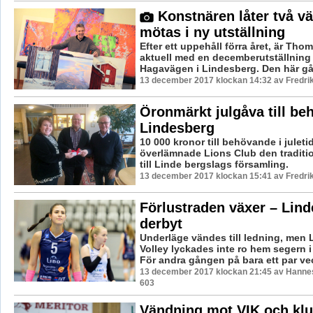
Konstnären låter två vä
mötas i ny utställning
Efter ett uppehåll förra året, är Tho
aktuell med en decemberutställning 
Hagavägen i Lindesberg. Den här gå
13 december 2017 klockan 14:32 av Fredri
Öronmärkt julgåva till be
Lindesberg
10 000 kronor till behövande i juleti
överlämnade Lions Club den traditio
till Linde bergslags församling.
13 december 2017 klockan 15:41 av Fredri
Förlustraden växer – Lin
derbyt
Underläge vändes till ledning, men
Volley lyckades inte ro hem segern 
För andra gången på bara ett par veck
13 december 2017 klockan 21:45 av Hannes
603
Vändning mot VIK och klu