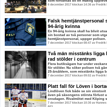
som förväntas bli en mäktig upplevel
6 december 2017 klockan 14:36 av Fredrik
Falsk hemtjänstpersonal s
94-årig kvinna
En 94-årig kvinna skall ha blivit utsat
sin bostad av två personer som utge
hemtjänstpersonal, uppger polisen.
7 december 2017 klockan 08:47 av Fredrik
Två män misstänks ligga
rad stölder i centrum
Flera butiksägare har under veckan
för stölder. Nu söker polisen två gä
25-årsåldern, som misstänks ligga b
7 december 2017 klockan 09:02 av Fredrik
Platt fall för Löven i bort
Lindlöven fick både se sin vinstsvit 
även på säsongens största förlust 
onsdagen. Rivalmötet med Köping slu
7 december 2017 klockan 10:30 av Hannes F
603