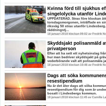
Kvinna förd till sjukhus ef
singelolycka utanför Lind
UPPDATERAD. Strax före klockan åt
torsdagsmorgonen, inträffade en si
riksväg 50 strax utanför Lindesberg.
räddningstj...
18 januari 2018 klockan 09:02 av Fredrik N
Skyddsjakt polisanmäld a
privatperson
Efter att ha sett ett nyhetsinslag fr
hur man bedriver skyddsjakt på gräv
vederbörande valt att polisanmäla jak
18 januari 2018 klockan 10:46 av Fredrik N
Dags att söka kommunen
resestipendium
Nu är det åter dags att söka kommun
resestipendium för dig som är under
bosatt i Lindesbergs kommun.
18 januari 2018 klockan 11:45 av Camilla 