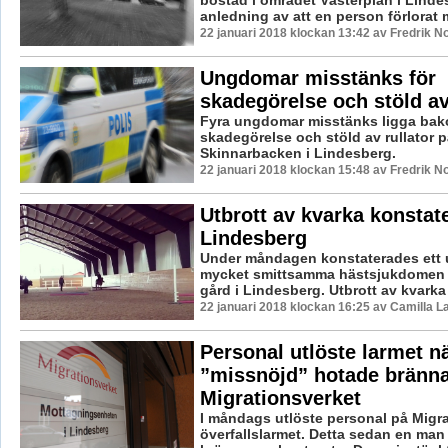
anledning av att en person förlorat 
22 januari 2018 klockan 13:42 av Fredrik N
Ungdomar misstänks för
skadegörelse och stöld av
Fyra ungdomar misstänks ligga ba
skadegörelse och stöld av rullator 
Skinnarbacken i Lindesberg.
22 januari 2018 klockan 15:48 av Fredrik N
Utbrott av kvarka konstate
Lindesberg
Under måndagen konstaterades ett u
mycket smittsamma hästsjukdomen 
gård i Lindesberg. Utbrott av kvarka s
22 januari 2018 klockan 16:25 av Camilla 
Personal utlöste larmet n
”missnöjd” hotade bränna
Migrationsverket
I måndags utlöste personal på Migr
överfallslarmet. Detta sedan en man 