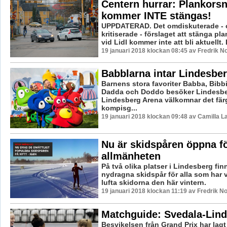
Centern hurrar: Plankors
kommer INTE stängas!
UPPDATERAD. Det omdiskuterade - 
kritiserade - förslaget att stänga p
vid Lidl kommer inte att bli aktuellt. 
19 januari 2018 klockan 08:45 av Fredrik N
Babblarna intar Lindesbe
Barnens stora favoriter Babba, Bibbi
Dadda och Doddo besöker Lindesbe
Lindesberg Arena välkomnar det fär
kompisg...
19 januari 2018 klockan 09:48 av Camilla 
Nu är skidspåren öppna f
allmänheten
På två olika platser i Lindesberg fin
nydragna skidspår för alla som har v
lufta skidorna den här vintern.
19 januari 2018 klockan 11:19 av Fredrik N
Matchguide: Svedala-Lin
Besvikelsen från Grand Prix har lagt