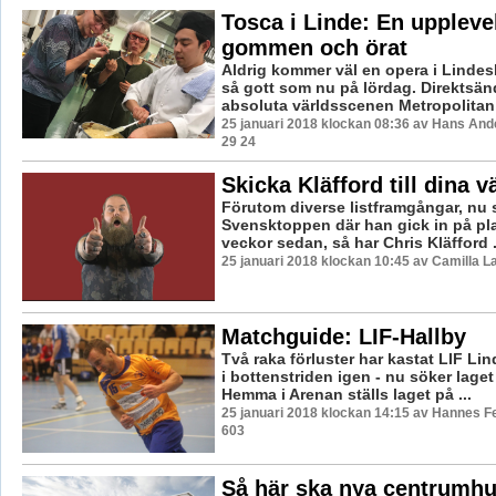
Tosca i Linde: En uppleve
gommen och örat
Aldrig kommer väl en opera i Lindes
så gott som nu på lördag. Direktsän
absoluta världsscenen Metropolitan 
25 januari 2018 klockan 08:36 av Hans And
29 24
Skicka Kläfford till dina 
Förutom diverse listframgångar, nu 
Svensktoppen där han gick in på plat
veckor sedan, så har Chris Kläfford .
25 januari 2018 klockan 10:45 av Camilla 
Matchguide: LIF-Hallby
Två raka förluster har kastat LIF Lin
i bottenstriden igen - nu söker lage
Hemma i Arenan ställs laget på ...
25 januari 2018 klockan 14:15 av Hannes Fe
603
Så här ska nya centrumhu