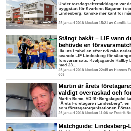
Under torsdagseftermiddagen var det
byggstart för Kvarteret Bagaren i ce
Lindesberg, kanske mer känt för m
...
25 januari 2018 klockan 15:21 av Camilla 
Stängt bakåt – LIF vann d
behövde en försvarsmatc
Illa ute i tabellen efter två raka nede
svarade LIF Lindesberg för säsong
försvarsinsats. Kvaljagande Hallby
med 23...
25 januari 2018 klockan 22:45 av Hannes Fe
603
Martin är årets företagare
väldigt överraskad och f
Martin Beme, VD för Bergslagsdelika
"Årets Företagare i Lindesberg", en
som företagarorganisationen Företag
26 januari 2018 klockan 11:06 av Fredrik N
Matchguide: Lindesberg-