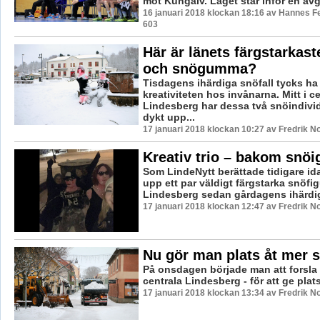
mot Kungälv. Laget står inför en avg
16 januari 2018 klockan 18:16 av Hannes Fe
603
Här är länets färgstarkas
och snögumma?
Tisdagens ihärdiga snöfall tycks ha
kreativiteten hos invånarna. Mitt i c
Lindesberg har dessa två snöindivid
dykt upp...
17 januari 2018 klockan 10:27 av Fredrik N
Kreativ trio – bakom snöi
Som LindeNytt berättade tidigare ida
upp ett par väldigt färgstarka snöfig
Lindesberg sedan gårdagens ihärdig
17 januari 2018 klockan 12:47 av Fredrik N
Nu gör man plats åt mer 
På onsdagen började man att forsla 
centrala Lindesberg - för att ge plat
17 januari 2018 klockan 13:34 av Fredrik N