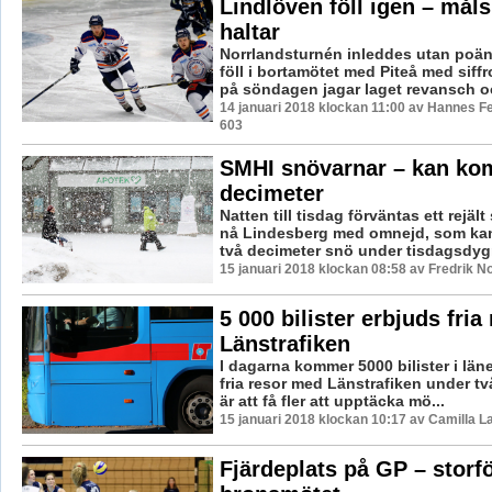
Lindlöven föll igen – måls
haltar
Norrlandsturnén inleddes utan poän
föll i bortamötet med Piteå med siff
på söndagen jagar laget revansch oc
14 januari 2018 klockan 11:00 av Hannes Fe
603
SMHI snövarnar – kan ko
decimeter
Natten till tisdag förväntas ett rejäl
nå Lindesberg med omnejd, som ka
två decimeter snö under tisdagsdygne
15 januari 2018 klockan 08:58 av Fredrik N
5 000 bilister erbjuds fri
Länstrafiken
I dagarna kommer 5000 bilister i läne
fria resor med Länstrafiken under tv
är att få fler att upptäcka mö...
15 januari 2018 klockan 10:17 av Camilla 
Fjärdeplats på GP – storfö