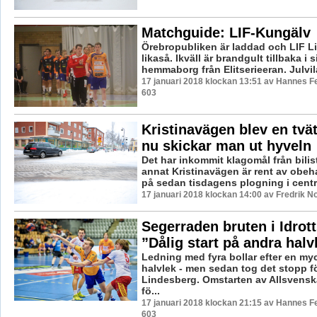
Matchguide: LIF-Kungälv
Örebropubliken är laddad och LIF L
likaså. Ikväll är brandgult tillbaka i 
hemmaborg från Elitserieeran. Julvila
17 januari 2018 klockan 13:51 av Hannes Fe
603
Kristinavägen blev en tvä
nu skickar man ut hyveln
Det har inkommit klagomål från bilist
annat Kristinavägen är rent av obeha
på sedan tisdagens plogning i centra
17 januari 2018 klockan 14:00 av Fredrik N
Segerraden bruten i Idrot
”Dålig start på andra halv
Ledning med fyra bollar efter en myc
halvlek - men sedan tog det stopp f
Lindesberg. Omstarten av Allsvens
fö...
17 januari 2018 klockan 21:15 av Hannes Fe
603