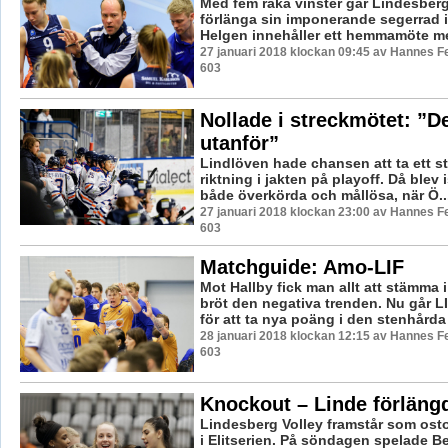
Med fem raka vinster går Lindesberg 
förlänga sin imponerande segerrad i 
Helgen innehåller ett hemmamöte me
27 januari 2018 klockan 09:45 av Hannes Fe
603
Nollade i streckmötet: ”De
utanför”
Lindlöven hade chansen att ta ett stor
riktning i jakten på playoff. Då blev i
både överkörda och mållösa, när Ö..
27 januari 2018 klockan 23:00 av Hannes Fe
603
Matchguide: Amo-LIF
Mot Hallby fick man allt att stämma i
bröt den negativa trenden. Nu går L
för att ta nya poäng i den stenhårda 
28 januari 2018 klockan 12:15 av Hannes Fe
603
Knockout – Linde förlängd
Lindesberg Volley framstår som ost
i Elitserien. På söndagen spelade 