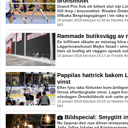
bronsmötet
Grand Prix fick ett bittert slut när L
föll ihop i bronsmötet. Rivalen Öreb
tillbaka Bergslagsgänget i tre raka se
15 januari 2018 klockan 11:30 av Hannes Fe
603
Rammade butiksvägg av 
En bilförare råkade av misstag köra r
Lågprisvaruhuset Mejks fasad i sön
blev så kraftig att väggen sprack och
15 januari 2018 klockan 14:17 av Fredrik N
Pappilas hattrick bakom 
vinst
Efter fyra raka förluster kom äntlig
första efterlängtade vinst. Laget kr
söndagen Örnsköldsvik och satte pun
15 januari 2018 klockan 15:10 av Hannes Fe
603
Bildspecial: Smygtitt i
Nu öppnar den nya döner-restaurange
Jalla Jallas lokaler på Kristinaväge