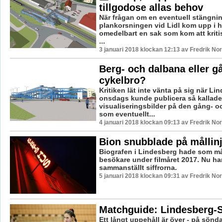
tillgodose allas behov
När frågan om en eventuell stängni
plankorsningen vid Lidl kom upp i h
omedelbart en sak som kom att kriti
...
3 januari 2018 klockan 12:13 av Fredrik No
Berg- och dalbana eller g
cykelbro?
Kritiken lät inte vänta på sig när Lin
onsdags kunde publicera så kallade
visualiseringsbilder på den gång- o
som eventuellt...
4 januari 2018 klockan 09:13 av Fredrik No
Bion snubblade på mållin
Biografen i Lindesberg hade som mål
besökare under filmåret 2017. Nu h
sammanställt siffrorna.
5 januari 2018 klockan 09:31 av Fredrik No
Matchguide: Lindesberg-S
Ett långt uppehåll är över - på sönd