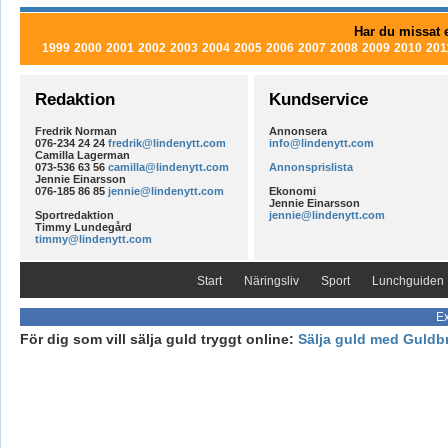
Har du missat e
1999
2000
2001
2002
2003
2004
2005
2006
2007
2008
2009
2010
201
Redaktion
Kundservice
Fredrik Norman
Annonsera
076-234 24 24
fredrik@lindenytt.com
info@lindenytt.com
Camilla Lagerman
073-536 63 56
camilla@lindenytt.com
Annonsprislista
Jennie Einarsson
076-185 86 85
jennie@lindenytt.com
Ekonomi
Jennie Einarsson
Sportredaktion
jennie@lindenytt.com
Timmy Lundegård
timmy@lindenytt.com
Start
Näringsliv
Sport
Lunchguiden
Ex
För dig som vill sälja guld tryggt online:
Sälja guld med Guldb