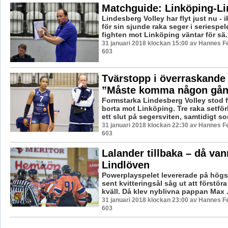
Matchguide: Linköping-L
Lindesberg Volley har flyt just nu - i
för sin sjunde raka seger i seriespel
fighten mot Linköping väntar för sä..
31 januari 2018 klockan 15:00 av Hannes Fe
603
Tvärstopp i överraskande 
”Måste komma någon gå
Formstarka Lindesberg Volley stod f
borta mot Linköping. Tre raka setför
ett slut på segersviten, samtidigt som
31 januari 2018 klockan 22:30 av Hannes Fe
603
Lalander tillbaka – då van
Lindlöven
Powerplayspelet levererade på högst
sent kvitteringsål såg ut att förstör
kväll. Då klev nyblivna pappan Max .
31 januari 2018 klockan 23:00 av Hannes Fe
603