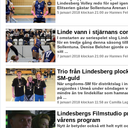
Lindesberg Volley redo för spel igen
Elitserien gästar Sollentuna Arenan i 
5 januari 2018 klockan 21:00 av Hannes Fel
Linde vann i stjärnans c
I omstarten av seriespelet slog Lind
för en tredje gång denna säsong til
Sollentuna. Denise Belcher gjorde 
sitt ...
7 januari 2018 klockan 21:00 av Hannes Fel
Trio från Lindesberg plo
SM-guld
När ungdoms-SM för distriktslag i 
avgjordes i Umeå under söndagen va
mindre än tre lindekillar som hamn
på ...
8 januari 2018 klockan 11:58 av Camilla La
Lindesbergs Filmstudio p
vårens program
Nytt år betyder också ett helt nytt 