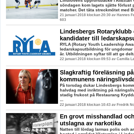
Lindlövens uppförsbacke i AllEttan 
söndagen kom lagets sjätte förlust 
matcher. Det täta streckmötet med B
21 januari 2018 klockan 20:30 av Hannes Fe
603
Lindesbergs Rotaryklubb e
kandidater till ledarskaps
RYLA (Rotary Youth Leadership Awar
ledarskapsutbildning för ungdomar i
år. Utbildningen syftar till att ge del
22 januari 2018 klockan 09:53 av Camilla 
Slagkraftig föreläsning på
kommunens näringslivsd
På torsdag dukar Lindesbergs komm
halvdag med inriktning på näringsliv
stadig frukost på Restaurang Krydd
...
22 januari 2018 klockan 10:43 av Fredrik N
En grovt misshandlad och
utslagna av narkotika
Natten till lördag larmas polis och a
bostad i området Västerplan i Lind