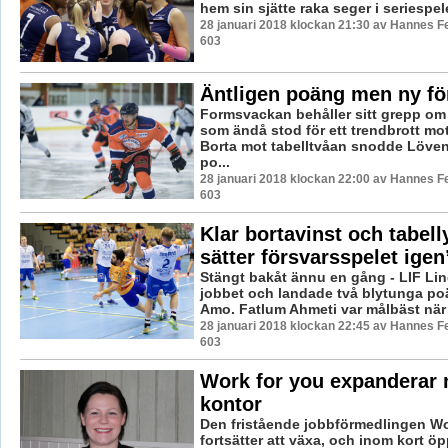
hem sin sjätte raka seger i seriespelet
28 januari 2018 klockan 21:30 av Hannes Fe
603
Äntligen poäng men ny fö
Formsvackan behåller sitt grepp om
som ändå stod för ett trendbrott mo
Borta mot tabelltvåan snodde Löve
po...
28 januari 2018 klockan 22:00 av Hannes Fe
603
Klar bortavinst och tabelly
sätter försvarsspelet igen
Stängt bakåt ännu en gång - LIF Li
jobbet och landade två blytunga po
Amo. Fatlum Ahmeti var målbäst när L
28 januari 2018 klockan 22:45 av Hannes Fe
603
Work for you expanderar 
kontor
Den fristående jobbförmedlingen Wo
fortsätter att växa, och inom kort ö