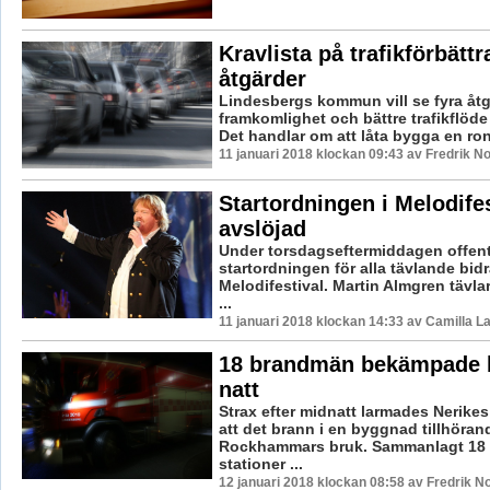
Kravlista på trafikförbätt
åtgärder
Lindesbergs kommun vill se fyra åtg
framkomlighet och bättre trafikflöde 
Det handlar om att låta bygga en rond
11 januari 2018 klockan 09:43 av Fredrik N
Startordningen i Melodife
avslöjad
Under torsdagseftermiddagen offent
startordningen för alla tävlande bidr
Melodifestival. Martin Almgren tävla
...
11 januari 2018 klockan 14:33 av Camilla 
18 brandmän bekämpade b
natt
Strax efter midnatt larmades Nerike
att det brann i en byggnad tillhöran
Rockhammars bruk. Sammanlagt 18 m
stationer ...
12 januari 2018 klockan 08:58 av Fredrik N