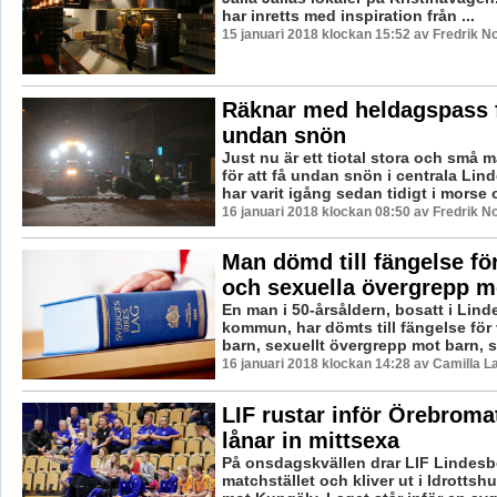
har inretts med inspiration från ...
15 januari 2018 klockan 15:52 av Fredrik N
Räknar med heldagspass f
undan snön
Just nu är ett tiotal stora och små 
för att få undan snön i centrala Lin
har varit igång sedan tidigt i morse o
16 januari 2018 klockan 08:50 av Fredrik N
Man dömd till fängelse för
och sexuella övergrepp m
En man i 50-årsåldern, bosatt i Lin
kommun, har dömts till fängelse för
barn, sexuellt övergrepp mot barn, se
16 januari 2018 klockan 14:28 av Camilla 
LIF rustar inför Örebroma
lånar in mittsexa
På onsdagskvällen drar LIF Lindesb
matchstället och kliver ut i Idrottshu