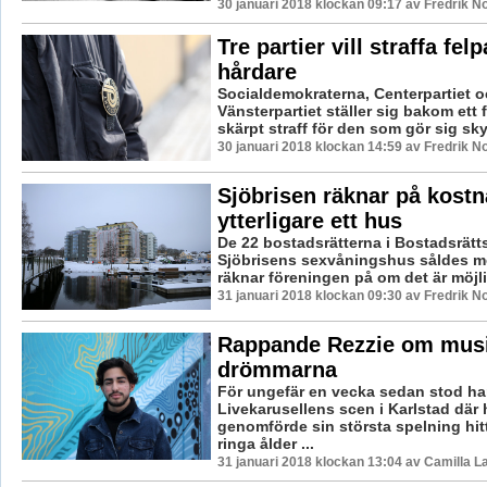
30 januari 2018 klockan 09:17 av Fredrik N
Tre partier vill straffa fel
hårdare
Socialdemokraterna, Centerpartiet 
Vänsterpartiet ställer sig bakom ett
skärpt straff för den som gör sig skyld
30 januari 2018 klockan 14:59 av Fredrik N
Sjöbrisen räknar på kostn
ytterligare ett hus
De 22 bostadsrätterna i Bostadsrätt
Sjöbrisens sexvåningshus såldes me
räknar föreningen på om det är möjligt
31 januari 2018 klockan 09:30 av Fredrik N
Rappande Rezzie om mus
drömmarna
För ungefär en vecka sedan stod ha
Livekarusellens scen i Karlstad där
genomförde sin största spelning hitti
ringa ålder ...
31 januari 2018 klockan 13:04 av Camilla 