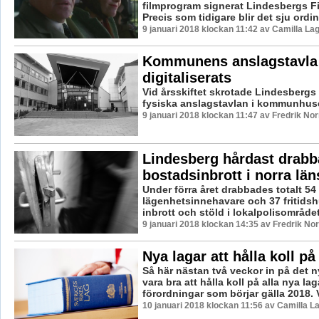
filmprogram signerat Lindesbergs F
Precis som tidigare blir det sju ordinar
9 januari 2018 klockan 11:42 av Camilla La
Kommunens anslagstavla
digitaliserats
Vid årsskiftet skrotade Lindesber
fysiska anslagstavlan i kommunhuse
9 januari 2018 klockan 11:47 av Fredrik No
Lindesberg hårdast drabb
bostadsinbrott i norra lä
Under förra året drabbades totalt 54 
lägenhetsinnehavare och 37 fritids
inbrott och stöld i lokalpolisområdet 
9 januari 2018 klockan 14:35 av Fredrik No
Nya lagar att hålla koll på
Så här nästan två veckor in på det n
vara bra att hålla koll på alla nya la
förordningar som börjar gälla 2018. V
10 januari 2018 klockan 11:56 av Camilla 