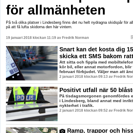
för allmänheten
På två olika platser i Lindesberg finns det nu helt nydragna skidspår för a
på att få lufta skidorna den här vintern.
19 januari 2018 klockan 11:19 av
Fredrik Norman
Snart kan det kosta dig 15
skicka ett SMS bakom rat
Att sitta och fippla med mobiltele
kör bil, eller annat motorfordon, bli
februari förbjudet. Väljer man att änd
2 januari 2018 klockan 09:13 av Fredrik No
Positivt utfall när 50 blås
På tisdagsmorgonen genomfördes en 
i Lindesberg, bland annat med inrik
nykterhet i trafik.
2 januari 2018 klockan 09:52 av Fredrik No
Ramp, trappor och hiss