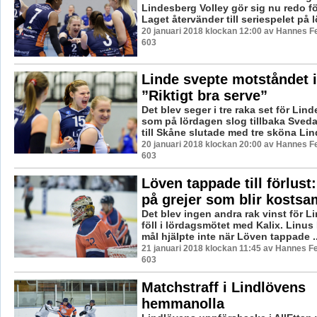
Lindesberg Volley gör sig nu redo fö
Laget återvänder till seriespelet på l
20 januari 2018 klockan 12:00 av Hannes Fe
603
Linde svepte motståndet i 
”Riktigt bra serve”
Det blev seger i tre raka set för Lind
som på lördagen slog tillbaka Sveda
till Skåne slutade med tre sköna Lin
20 januari 2018 klockan 20:00 av Hannes Fe
603
Löven tappade till förlus
på grejer som blir kosts
Det blev ingen andra rak vinst för Li
föll i lördagsmötet med Kalix. Linu
mål hjälpte inte när Löven tappade ..
21 januari 2018 klockan 11:45 av Hannes Fe
603
Matchstraff i Lindlövens
hemmanolla