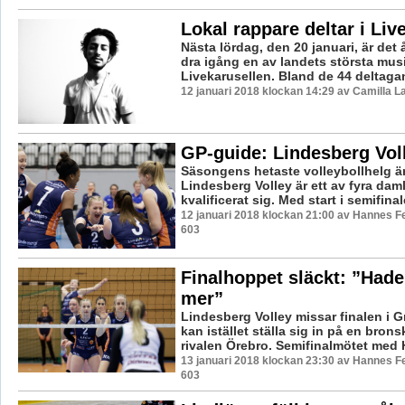
Lokal rappare deltar i Liv
Nästa lördag, den 20 januari, är det 
dra igång en av landets största musi
Livekarusellen. Bland de 44 deltagan
12 januari 2018 klockan 14:29 av Camilla 
GP-guide: Lindesberg Vol
Säsongens hetaste volleybollhelg är
Lindesberg Volley är ett av fyra da
kvalificerat sig. Med start i semifinal
12 januari 2018 klockan 21:00 av Hannes Fe
603
Finalhoppet släckt: ”Hade
mer”
Lindesberg Volley missar finalen i G
kan istället ställa sig in på en bro
rivalen Örebro. Semifinalmötet med Hy
13 januari 2018 klockan 23:30 av Hannes Fe
603