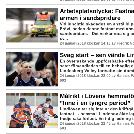
Arbetsplatsolycka: Fastn
armen i sandspridare
Vid lunchtid skadades en anställd på
Frövi, sedan denne fastnat med arm
sandspridare. - Det verkar röra sig
sv...
24 januari 2018 klockan 14:18 av Fredrik N
Svag start – sen vände L
En överraskande uppförsbacke efter 
setet förvandlades till en behaglig 
Lindesberg Volley fortsatte sin domi
24 januari 2018 klockan 22:00 av Hannes Fe
603
Målrikt i Lövens hemmafö
”Inne i en tyngre period”
Lindlöven tar sig inte ur den kräftg
fastnat i - hemma i Lindehov åkte la
tredje raka förlust. En tidig ledning 
24 januari 2018 klockan 22:45 av Hannes Fe
603