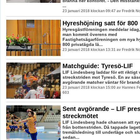
bränna ner kontoret. - Den misstän
...
23 januari 2018 klockan 09:47 av Fredrik N
Hyreshöjning satt för 800
Hyresgästföreningen meddelar idag, 
man kommit överens med
Fastighetsägarföreningen om nya hy
800 privatägda lä...
23 januari 2018 klockan 13:31 av Fredrik N
Matchguide: Tyresö-LIF
LIF Lindesberg laddar för ett riktigt 
streckstriden mot Tyresö. En av sä
avgörande matcher väntar för brandg
23 januari 2018 klockan 15:00 av Hannes Fe
603
Sent avgörande – LIF pres
streckmötet
LIF Lindesberg hade chansen att ryc
från bottenstriden. Då tappade laget
tremålsledning till underläge och slu
sedan...