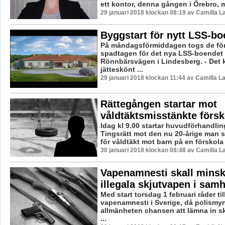
ett kontor, denna gången i Örebro, 
29 januari 2018 klockan 08:19 av Camilla 
Byggstart för nytt LSS-b
På måndagsförmiddagen togs de förs
spadtagen för det nya LSS-boendet
Rönnbärsvägen i Lindesberg. - Det
jätteskönt ...
29 januari 2018 klockan 11:44 av Camilla 
Rättegången startar mot
våldtäktsmisstänkte försk
Idag kl 9.00 startar huvudförhandlin
Tingsrätt mot den nu 20-årige man 
för våldtäkt mot barn på en förskola i
30 januari 2018 klockan 08:48 av Camilla 
Vapenamnesti skall minsk
illegala skjutvapen i samh
Med start torsdag 1 februari råder till
vapenamnesti i Sverige, då polismy
allmänheten chansen att lämna in 
...