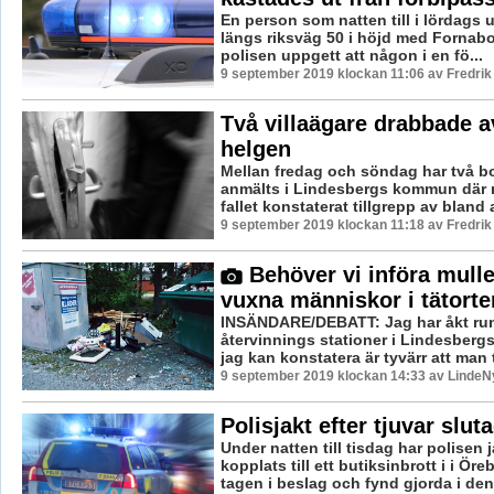
En person som natten till i lördags u
längs riksväg 50 i höjd med Fornabo
polisen uppgett att någon i en fö...
9 september 2019 klockan 11:06 av Fredri
Två villaägare drabbade av
helgen
Mellan fredag och söndag har två b
anmälts i Lindesbergs kommun där 
fallet konstaterat tillgrepp av bland a
9 september 2019 klockan 11:18 av Fredri
Behöver vi införa mulle
vuxna människor i tätorte
INSÄNDARE/DEBATT: Jag har åkt runt 
återvinnings stationer i Lindesber
jag kan konstatera är tyvärr att man t
9 september 2019 klockan 14:33 av LindeNy
Polisjakt efter tjuvar slut
Under natten till tisdag har polisen 
kopplats till ett butiksinbrott i i Öre
tagen i beslag och fynd gjorda i denn