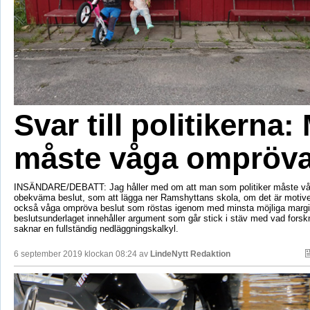
Svar till politikerna:
måste våga ompröv
INSÄNDARE/DEBATT: Jag håller med om att man som politiker måste våg
obekväma beslut, som att lägga ner Ramshyttans skola, om det är motiv
också våga ompröva beslut som röstas igenom med minsta möjliga margi
beslutsunderlaget innehåller argument som går stick i stäv med vad forsk
saknar en fullständig nedläggningskalkyl.
6 september 2019 klockan 08:24 av
LindeNytt Redaktion