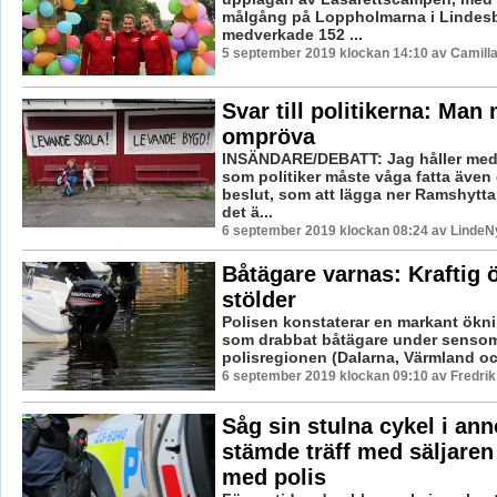
målgång på Loppholmarna i Lindesbe
medverkade 152 ...
5 september 2019 klockan 14:10 av Camill
Svar till politikerna: Man
ompröva
INSÄNDARE/DEBATT: Jag håller med
som politiker måste våga fatta äve
beslut, som att lägga ner Ramshytt
det ä...
6 september 2019 klockan 08:24 av LindeNy
Båtägare varnas: Kraftig 
stölder
Polisen konstaterar en markant ökni
som drabbat båtägare under sensom
polisregionen (Dalarna, Värmland och
6 september 2019 klockan 09:10 av Fredri
Såg sin stulna cykel i an
stämde träff med säljaren 
med polis