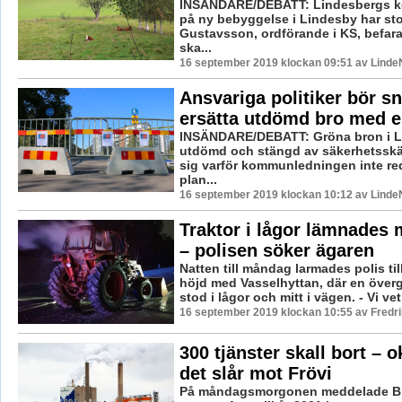
INSÄNDARE/DEBATT: Lindesbergs 
på ny bebyggelse i Lindesby har sto
Gustavsson, ordförande i KS, befara
ska...
16 september 2019 klockan 09:51 av LindeN
Ansvariga politiker bör sn
ersätta utdömd bro med e
INSÄNDARE/DEBATT: Gröna bron i L
utdömd och stängd av säkerhetsskä
sig varför kommunledningen inte re
plan...
16 september 2019 klockan 10:12 av LindeN
Traktor i lågor lämnades m
– polisen söker ägaren
Natten till måndag larmades polis till
höjd med Vasselhyttan, där en överg
stod i lågor och mitt i vägen. - Vi vet 
16 september 2019 klockan 10:55 av Fredr
300 tjänster skall bort – o
det slår mot Frövi
På måndagsmorgonen meddelade Bi