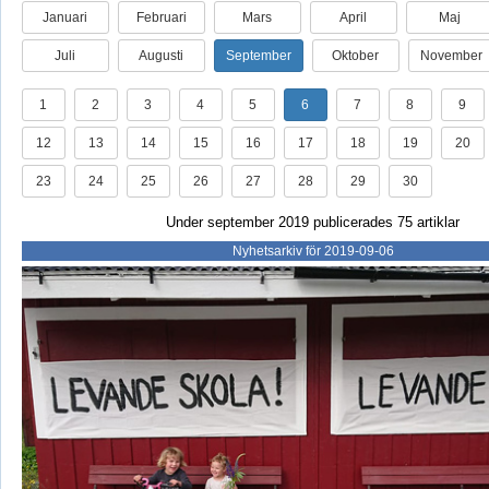
Januari
Februari
Mars
April
Maj
Juli
Augusti
September
Oktober
November
1
2
3
4
5
6
7
8
9
12
13
14
15
16
17
18
19
20
23
24
25
26
27
28
29
30
Under september 2019 publicerades 75 artiklar
Nyhetsarkiv för 2019-09-06