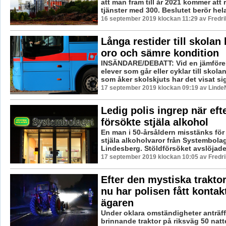
att man fram till år 2021 kommer att 
tjänster med 300. Beslutet berör hela 
16 september 2019 klockan 11:29 av Fredr
Långa restider till skolan l
oro och sämre kondition
INSÄNDARE/DEBATT: Vid en jämförel
elever som går eller cyklar till skola
som åker skolskjuts har det visat sig 
17 september 2019 klockan 09:19 av LindeN
Ledig polis ingrep när eft
försökte stjäla alkohol
En man i 50-årsåldern misstänks för 
stjäla alkoholvaror från Systembolag
Lindesberg. Stöldförsöket avslöjades
17 september 2019 klockan 10:05 av Fredr
Efter den mystiska trakto
nu har polisen fått konta
ägaren
Under oklara omständigheter anträf
brinnande traktor på riksväg 50 natt