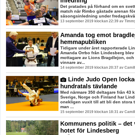
inledning
Det pratades på förhand om en svett
match när Rimbo gästade arenan fö
säsongsinledning under fredagskväll
13 september 2019 klockan 22:39 av Timm
Amanda tog emot bragdlej
hemmapubliken
Tidigare under året rapporterade Lin
Amanda Orrbo från Lindesberg blev 
mottagare av Lions Bragdlejon, oc
vinnare av...
14 september 2019 klockan 20:37 av Camil
Linde Judo Open locka
hundratals tävlande
Med närmare 350 deltagare från 43 k
Sverige, Norge och Finland har Lin
onekligen vuxit till att bli den stora
man ...
15 september 2019 klockan 18:31 av Camil
Kommunens politik – det 
hotet för Lindesberg