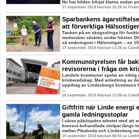
Nu har bilden börjat klarna sedan pol
17 september 2019 klockan 10:28 av Fredr
Sparbankens ägarstiftelse 
att förverkliga Hälsostige
Tanken på en skogsslinga för funkt
motionärer väcktes under hösten 2
så småningom i Hälsostigen – en 150
17 september 2019 klockan 13:38 av Camil
Kommunstyrelsen får bak
revisorerna i fråga om kr
Landets kommuner spelar en viktig r
krisberedskap. Med anledning av det
uppdrag av Lindesbergs kommuns f
...
18 september 2019 klockan 13:58 av Camil
Giftfritt när Linde energi 
gamla ledningsstoplar
I våras påbörjades arbetet med att e
kreosot-behandlade stolpar längs l
mellan Pikaboda och Lindesberg mot n
19 september 2019 klockan 08:50 av LindeN