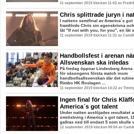
11 september 2019 klockan 11:02 av Fredr
Chris splittrade juryn i na
I nattens semifinal av America´s got 
framförde Chris sin egenskrivna o
låt "If not with you, for you", en låt 
11 september 2019 klockan 11:32 av Camil
Handbollsfest i arenan nä
Allsvenskan ska inledas
På fredag öppnar Lindesberg Arena
för säsongens första match inom
handbollsallsvenskan där det rutine
Rimbo HK Roslagen ...
11 september 2019 klockan 14:22 av Timm
Ingen final för Chris Kläff
America´s got talent
Under natten avslöjades resultatet 
omröstning i America´s got talent, 11
gallras ned till endast 5 som skulle v
12 september 2019 klockan 09:04 av Camil