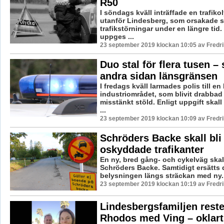
R50
I söndags kväll inträffade en trafiko
utanför Lindesberg, som orsakade s
trafikstörningar under en längre tid
uppges ...
23 september 2019 klockan 10:05 av Fredr
Duo stal för flera tusen –
andra sidan länsgränsen
I fredags kväll larmades polis till en
industriområdet, som blivit drabbad
misstänkt stöld. Enligt uppgift skal
...
23 september 2019 klockan 10:09 av Fredr
Schröders Backe skall bli 
oskyddade trafikanter
En ny, bred gång- och cykelväg skal
Schröders Backe. Samtidigt ersätts
belysningen längs sträckan med ny. 
23 september 2019 klockan 10:19 av Fredr
Lindesbergsfamiljen reste 
Rhodos med Ving – oklart 