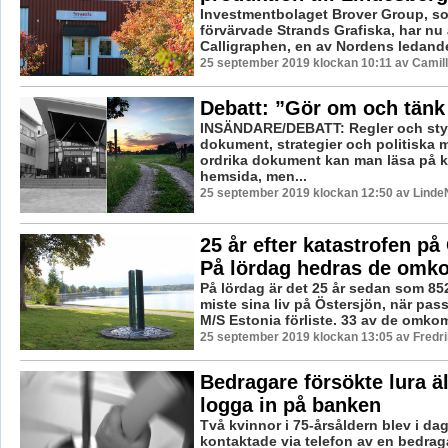
Investmentbolaget Brover Group, s
förvärvade Strands Grafiska, har nu
Calligraphen, en av Nordens ledande 
25 september 2019 klockan 10:11 av Camil
Debatt: ”Gör om och tänk 
INSÄNDARE/DEBATT: Regler och sty
dokument, strategier och politiska m
ordrika dokument kan man läsa på
hemsida, men...
25 september 2019 klockan 12:50 av LindeN
25 år efter katastrofen på
På lördag hedras de omk
På lördag är det 25 år sedan som 85
miste sina liv på Östersjön, när pas
M/S Estonia förliste. 33 av de omkom
25 september 2019 klockan 13:05 av Fredr
Bedragare försökte lura äl
logga in på banken
Två kvinnor i 75-årsåldern blev i da
kontaktade via telefon av en bedraga