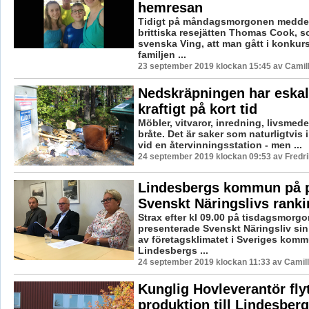
hemresan
Tidigt på måndagsmorgonen medde
brittiska resejätten Thomas Cook, 
svenska Ving, att man gått i konkur
familjen ...
23 september 2019 klockan 15:45 av Camil
Nedskräpningen har eskal
kraftigt på kort tid
Möbler, vitvaror, inredning, livsmed
bråte. Det är saker som naturligtvis
vid en återvinningsstation - men ...
24 september 2019 klockan 09:53 av Fredr
Lindesbergs kommun på pl
Svenskt Näringslivs ranki
Strax efter kl 09.00 på tisdagsmorg
presenterade Svenskt Näringsliv sin
av företagsklimatet i Sveriges komm
Lindesbergs ...
24 september 2019 klockan 11:33 av Camil
Kunglig Hovleverantör flyt
produktion till Lindesberg