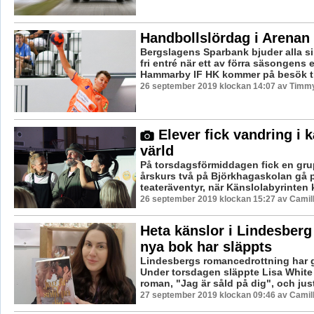
Handbollslördag i Arenan
Bergslagens Sparbank bjuder alla s
fri entré när ett av förra säsongens e
Hammarby IF HK kommer på besök till
26 september 2019 klockan 14:07 av Timm
Elever fick vandring i 
värld
På torsdagsförmiddagen fick en gru
årskurs två på Björkhagaskolan gå på
teateräventyr, när Känslolabyrinten 
26 september 2019 klockan 15:27 av Camil
Heta känslor i Lindesberg
nya bok har släppts
Lindesbergs romancedrottning har gj
Under torsdagen släppte Lisa White
roman, "Jag är såld på dig", och just
27 september 2019 klockan 09:46 av Camil