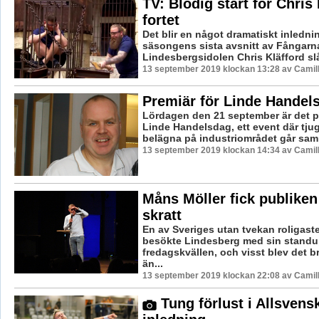
TV: Blodig start för Chris
fortet
Det blir en något dramatiskt inledni
säsongens sista avsnitt av Fångarna
Lindesbergsidolen Chris Kläfford slår
13 september 2019 klockan 13:28 av Camil
Premiär för Linde Handel
Lördagen den 21 september är det p
Linde Handelsdag, ett event där tjug
belägna på industriområdet går sam
13 september 2019 klockan 14:34 av Camil
Måns Möller fick publiken 
skratt
En av Sveriges utan tvekan roligast
besökte Lindesberg med sin stand
fredagskvällen, och visst blev det 
än...
13 september 2019 klockan 22:08 av Camil
Tung förlust i Allsvens