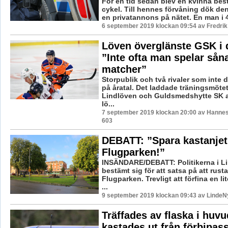
För en tid sedan blev en kvinna bes
cykel. Till hennes förvåning dök den
en privatannons på nätet. En man i 4
6 september 2019 klockan 09:54 av Fredri
Löven överglänste GSK i 
”Inte ofta man spelar sån
matcher”
Storpublik och två rivaler som inte
på åratal. Det laddade träningsmöte
Lindlöven och Guldsmedshytte SK 
lö...
7 september 2019 klockan 20:00 av Hannes 
603
DEBATT: ”Spara kastanjet
Flugparken!”
INSÄNDARE/DEBATT: Politikerna i L
bestämt sig för att satsa på att rust
Flugparken. Trevligt att förfina en l
...
9 september 2019 klockan 09:43 av LindeNy
Träffades av flaska i huvu
kastades ut från förbipas