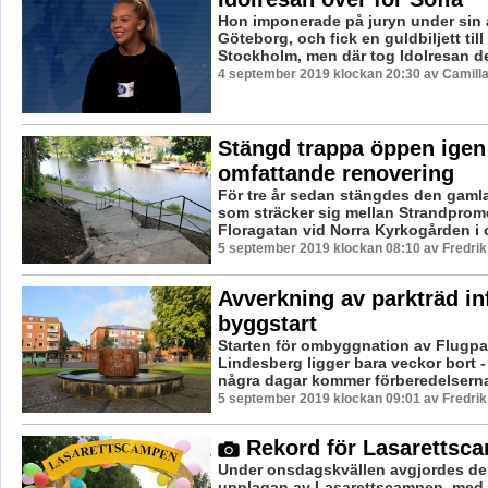
Hon imponerade på juryn under sin a
Göteborg, och fick en guldbiljett till
Stockholm, men där tog Idolresan des
4 september 2019 klockan 20:30 av Camill
Stängd trappa öppen igen 
omfattande renovering
För tre år sedan stängdes den gaml
som sträcker sig mellan Strandpro
Floragatan vid Norra Kyrkogården i ce
5 september 2019 klockan 08:10 av Fredri
Avverkning av parkträd in
byggstart
Starten för ombyggnation av Flugpar
Lindesberg ligger bara veckor bort 
några dagar kommer förberedelserna 
5 september 2019 klockan 09:01 av Fredri
Rekord för Lasarettsc
Under onsdagskvällen avgjordes de
upplagan av Lasarettscampen, med 