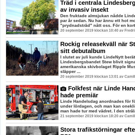
Träd i centrala Lindesber
av invasiv insekt
Den fruktade almsjukan nådde Linde
par år sedan. Nu har ännu ett hot m
"prydnadsträd" nått oss. För en kort 
20 september 2019 klockan 10:40 av Fredr
Rockig releasekväll när S
sitt debutalbum
I slutet av juli kunde LindeNytt berät
Lindesbergsbandet Stew blivit sign
amerikanska skivbolaget Ripple Musi
släpper ...
20 september 2019 klockan 13:01 av Camil
Folkfest när Linde Han
hade premiär
Linde Handelsdag anordnades för f
under lördagen, och man kan onekli
man hade tur med vädret. I den strål
21 september 2019 klockan 18:20 av Camil
Stora trafikstörningar eft