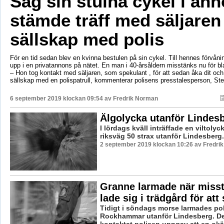
Såg sin stulna cykel i an
stämde träff med säljaren 
sällskap med polis
För en tid sedan blev en kvinna bestulen på sin cykel. Till hennes förvåni
upp i en privatannons på nätet. En man i 40-årsåldern misstänks nu för bla
– Hon tog kontakt med säljaren, som spekulant , för att sedan åka dit och ”
sällskap med en polispatrull, kommenterar polisens presstalesperson, St
6 september 2019 klockan 09:54 av
Fredrik Norman
Älgolycka utanför Lindes
I lördags kväll inträffade en viltoly
riksväg 50 strax utanför Lindesberg.
2 september 2019 klockan 10:26 av Fredri
Granne larmade när miss
lade sig i trädgård för att
Tidigt i söndags morse larmades poli
Rockhammar utanför Lindesberg. D