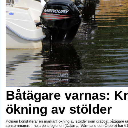
Båtägare varnas: Kr
ökning av stölder
Polisen konstaterar en markant ökning av stölder som drabbat båtägare u
sensommaren. I hela polisregionen (Dalarna, Värmland och Örebro) har 61