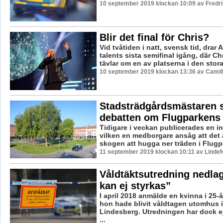
10 september 2019 klockan 10:09 av Fredr
Blir det final för Chris?
Vid tvåtiden i natt, svensk tid, drar 
talents sista semifinal igång, där Ch
tävlar om en av platserna i den stora 
10 september 2019 klockan 13:36 av Camil
Stadsträdgårdsmästaren s
debatten om Flugparkens 
Tidigare i veckan publicerades en i
vilken en medborgare ansåg att det ä
skogen att hugga ner träden i Flugpa
11 september 2019 klockan 10:11 av LindeN
Våldtäktsutredning nedlag
kan ej styrkas”
I april 2018 anmälde en kvinna i 25-å
hon hade blivit våldtagen utomhus i
Lindesberg. Utredningen har dock e
...