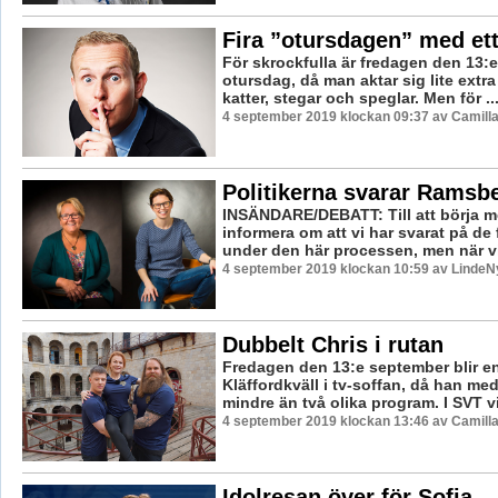
Fira ”otursdagen” med ett
För skrockfulla är fredagen den 13:e 
otursdag, då man aktar sig lite extra
katter, stegar och speglar. Men för ..
4 september 2019 klockan 09:37 av Camill
Politikerna svarar Ramsb
INSÄNDARE/DEBATT: Till att börja me
informera om att vi har svarat på de f
under den här processen, men när vi 
4 september 2019 klockan 10:59 av LindeNy
Dubbelt Chris i rutan
Fredagen den 13:e september blir en 
Kläffordkväll i tv-soffan, då han med
mindre än två olika program. I SVT vi
4 september 2019 klockan 13:46 av Camill
Idolresan över för Sofia