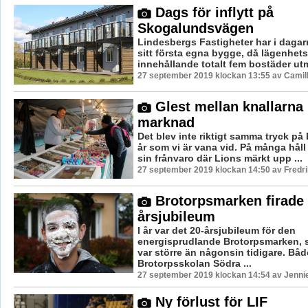
Dags för inflytt på
Skogalundsvägen
Lindesbergs Fastigheter har i dagarn
sitt första egna bygge, då lägenhet
innehållande totalt fem bostäder ut
27 september 2019 klockan 13:55 av Camil
Glest mellan knallarna 
marknad
Det blev inte riktigt samma tryck på
år som vi är vana vid. På många håll
sin frånvaro där Lions märkt upp ...
27 september 2019 klockan 14:50 av Fredr
Brotorpsmarken firade 
årsjubileum
I år var det 20-årsjubileum för den
energisprudlande Brotorpsmarken,
var större än någonsin tidigare. Båd
Brotorpsskolan Södra ...
27 september 2019 klockan 14:54 av Jenni
Ny förlust för LIF