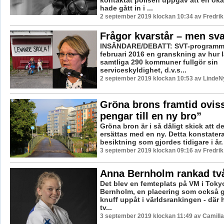
kontaktat polisen uppgav att en ok
hade gått in i ...
2 september 2019 klockan 10:34 av Fredri
Frågor kvarstår – men sva
INSÄNDARE/DEBATT: SVT-programmet
februari 2016 en granskning av hur 
samtliga 290 kommuner fullgör sin
serviceskyldighet, d.v.s...
2 september 2019 klockan 10:53 av LindeNy
Gröna brons framtid ovis
pengar till en ny bro”
Gröna bron är i så dåligt skick att 
ersättas med en ny. Detta konstatera
besiktning som gjordes tidigare i år
3 september 2019 klockan 09:16 av Fredri
Anna Bernholm rankad två
Det blev en femteplats på VM i Toky
Bernholm, en placering som också 
knuff uppåt i världsrankingen - där 
tv...
3 september 2019 klockan 11:49 av Camill