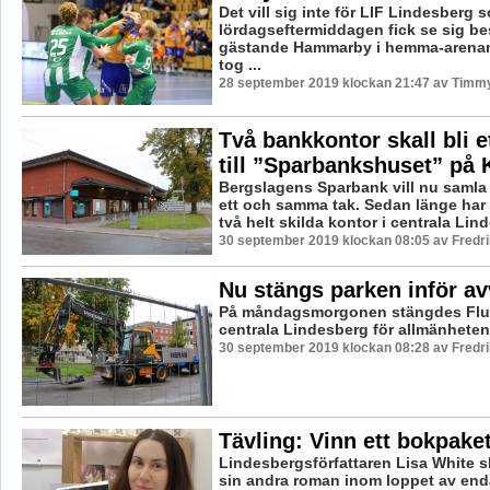
Det vill sig inte för LIF Lindesberg
lördagseftermiddagen fick se sig b
gästande Hammarby i hemma-arenan,
tog ...
28 september 2019 klockan 21:47 av Timm
Två bankkontor skall bli et
till ”Sparbankshuset” på
Bergslagens Sparbank vill nu samla a
ett och samma tak. Sedan länge har
två helt skilda kontor i centrala Lin
30 september 2019 klockan 08:05 av Fredr
Nu stängs parken inför a
På måndagsmorgonen stängdes Flu
centrala Lindesberg för allmänheten
30 september 2019 klockan 08:28 av Fredr
Tävling: Vinn ett bokpake
Lindesbergsförfattaren Lisa White s
sin andra roman inom loppet av end