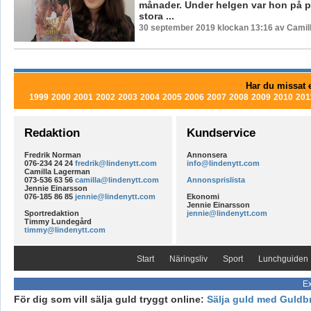
månader. Under helgen var hon på p
stora ...
30 september 2019 klockan 13:16 av Camil
Har du missat e
1999
2000
2001
2002
2003
2004
2005
2006
2007
2008
2009
2010
201
Redaktion
Kundservice
Fredrik Norman
Annonsera
076-234 24 24
fredrik@lindenytt.com
info@lindenytt.com
Camilla Lagerman
073-536 63 56
camilla@lindenytt.com
Annonsprislista
Jennie Einarsson
076-185 86 85
jennie@lindenytt.com
Ekonomi
Jennie Einarsson
Sportredaktion
jennie@lindenytt.com
Timmy Lundegård
timmy@lindenytt.com
Start
Näringsliv
Sport
Lunchguiden
Ex
För dig som vill sälja guld tryggt online:
Sälja guld med Guldb