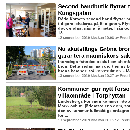
Second handbutik flyttar ti
Kungsgatan
Röda Korsets second hand flyttar nu
tidigare lokalerna på Skolgatan. Flyt
dock endast några få meter. Från o
13...
12 september 2019 klockan 10:08 av Fredr
Nu akutstängs Gröna bron
garantera människors säk
I torsdags fattades beslut om att s
bron. Detta sedan man gjort en ny b
brons bärande stålkonstruktion. - Ma
13 september 2019 klockan 10:27 av Fredr
Kommunen gör nytt försök
villaområde i Torphyttan
Lindesbergs kommun kommer inte at
Mark- och miljödomstolens dom, som
den av kommunfullmäktige antagna 
för ...
13 september 2019 klockan 11:15 av Fredr