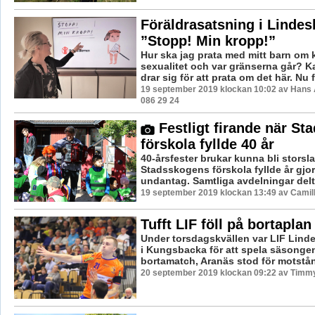
Föräldrasatsning i Lindes
”Stopp! Min kropp!”
Hur ska jag prata med mitt barn om
sexualitet och var gränserna går? K
drar sig för att prata om det här. Nu få
19 september 2019 klockan 10:02 av Hans 
086 29 24
Festligt firande när S
förskola fyllde 40 år
40-årsfester brukar kunna bli storsl
Stadsskogens förskola fyllde år gjo
undantag. Samtliga avdelningar deltog
19 september 2019 klockan 13:49 av Camil
Tufft LIF föll på bortaplan
Under torsdagskvällen var LIF Linde
i Kungsbacka för att spela säsongen
bortamatch, Aranäs stod för motstånd
20 september 2019 klockan 09:22 av Timm