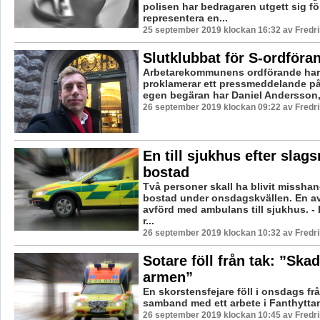
polisen har bedragaren utgett sig för
representera en...
25 september 2019 klockan 16:32 av Fredr
Slutklubbat för S-ordföra
Arbetarekommunens ordförande har k
proklamerar ett pressmeddelande på
egen begäran har Daniel Andersson, 
26 september 2019 klockan 09:22 av Fredr
En till sjukhus efter slags
bostad
Två personer skall ha blivit misshan
bostad under onsdagskvällen. En a
avförd med ambulans till sjukhus. - 
r...
26 september 2019 klockan 10:32 av Fredr
Sotare föll från tak: ”Skad
armen”
En skorstensfejare föll i onsdags från
samband med ett arbete i Fanthytta
26 september 2019 klockan 10:45 av Fredr