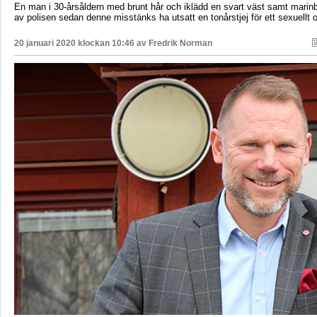
En man i 30-årsåldern med brunt hår och iklädd en svart väst samt marinb
av polisen sedan denne misstänks ha utsatt en tonårstjej för ett sexuellt 
20 januari 2020 klockan 10:46 av
Fredrik Norman