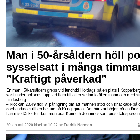
Man i 50-årsåldern höll po
sysselsatt i många timma
”Kraftigt påverkad”
En man i 50-årsåldern greps vid lunchtid i lördags på en plats i Kopparbe
varit under polisens lupp vid flera tillfällen sedan kvällen innan och med si
Lindesberg.
– Klockan 23.49 fick vi påringning om att mannen stod och knackade på d
dörrhandtaget till en bostad på Kungsgatan. Det här var början på en lång
han misstänks för, kommenterar Kenneth Johannesson, presstalesperson 
20 januari 2020 klockan 10:22 av
Fredrik Norman