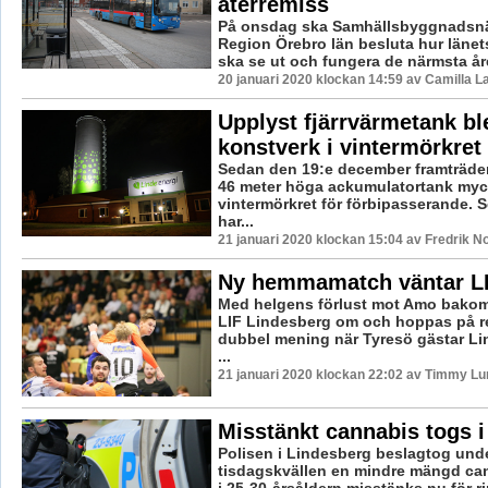
återremiss
På onsdag ska Samhällsbyggnadsn
Region Örebro län besluta hur länets
ska se ut och fungera de närmsta år
20 januari 2020 klockan 14:59 av Camilla 
Upplyst fjärrvärmetank bl
konstverk i vintermörkret
Sedan den 19:e december framträder
46 meter höga ackumulatortank mycke
vintermörkret för förbipasserande. 
har...
21 januari 2020 klockan 15:04 av Fredrik N
Ny hemmamatch väntar L
Med helgens förlust mot Amo bakom 
LIF Lindesberg om och hoppas på r
dubbel mening när Tyresö gästar L
...
21 januari 2020 klockan 22:02 av Timmy Lu
Misstänkt cannabis togs i
Polisen i Lindesberg beslagtog und
tisdagskvällen en mindre mängd ca
i 25-30-årsåldern misstänks nu för r