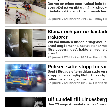
Det var en minst sagt lyckad helg fö
som bjöd på en riktigt målrik ishock
Lindehov där de två hemmamatchern
...
26 januari 2020 klockan 21:02 av Timmy Lu
Stenar och järnrör kastad
traktorer
Vid två tillfällen under lördagskvällen
antal ungdomar ha kastat stenar mo
förbipasserande A-traktorer med rej
som f...
27 januari 2020 klockan 10:21 av Fredrik N
Polisen satte stopp för vi
Sent i lördags eftermiddag satte en p
stopp för en vinglig färd på riksväg
ratten befann sig en man, som inte 
27 januari 2020 klockan 10:33 av Fredrik N
Ulf Lundell till Lindesbe
Den 29 augusti avslutar en av Sveri