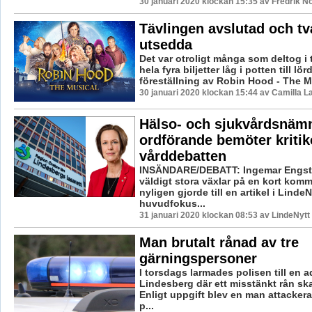
30 januari 2020 klockan 15:35 av Fredrik N
Tävlingen avslutad och tv
utsedda
Det var otroligt många som deltog i 
hela fyra biljetter låg i potten till lö
föreställning av Robin Hood - The Mu
30 januari 2020 klockan 15:44 av Camilla 
Hälso- och sjukvårdsnäm
ordförande bemöter kritik
vårddebatten
INSÄNDARE/DEBATT: Ingemar Engstr
väldigt stora växlar på en kort komm
nyligen gjorde till en artikel i Linde
huvudfokus...
31 januari 2020 klockan 08:53 av LindeNytt
Man brutalt rånad av tre
gärningspersoner
I torsdags larmades polisen till en a
Lindesberg där ett misstänkt rån skal
Enligt uppgift blev en man attacker
p...