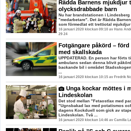
Rädda Barnens mjukdjur t
olycksdrabbade barn
Nu har brandstationen i Lindesberg 
"medarbetare". Det är Rädda Barnen
som förmedlat ett trettiotal mjukdjur 
16 januari 2020 klockan 09:10 av Hans And
29 24
Fotgängare påkörd – förd 
med skallskada
UPPDATERAD. En person har förts ti
ambulans sedan denna blivit påkörd
backande bil i området Stadsskogen 
...
16 januari 2020 klockan 10:15 av Fredrik N
Unga kockar möttes i m
Lindeskolan
Det stod mellan "Fetaostlax med pa
"Ugnsbakad lax med potatismos och
dagens Kockduell som gick av stap
Lindeskolan. Två ...
16 januari 2020 klockan 14:46 av Camilla 