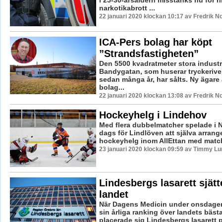
narkotikabrott ...
22 januari 2020 klockan 10:17 av Fredrik N
ICA-Pers bolag har köpt
”Strandsfastigheten”
Den 5500 kvadratmeter stora industr
Bandygatan, som huserar tryckeriv
sedan många år, har sålts. Ny ägare
bolag...
22 januari 2020 klockan 13:08 av Fredrik N
Hockeyhelg i Lindehov
Med flera dubbelmatcher spelade i N
dags för Lindlöven att själva arrange
hockeyhelg inom AllEttan med match
23 januari 2020 klockan 09:59 av Timmy Lu
Lindesbergs lasarett sjätt
landet
När Dagens Medicin under onsdagen
sin årliga ranking över landets bäst
placerade sig Lindesbergs lasarett på