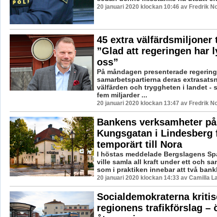
20 januari 2020 klockan 10:46 av Fredrik N
45 extra välfärdsmiljoner t
”Glad att regeringen har 
oss”
På måndagen presenterade regerin
samarbetspartierna deras extrasats
välfärden och tryggheten i landet -
fem miljarder ...
20 januari 2020 klockan 13:47 av Fredrik N
Bankens verksamheter på
Kungsgatan i Lindesberg f
temporärt till Nora
I höstas meddelade Bergslagens Sp
ville samla all kraft under ett och s
som i praktiken innebar att två bankk
20 januari 2020 klockan 14:33 av Camilla 
Socialdemokraterna kritis
regionens trafikförslag –