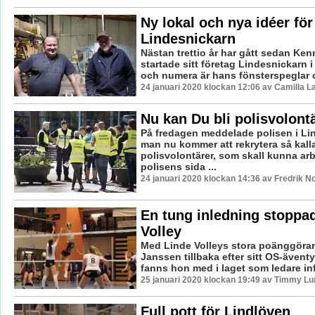
Ny lokal och nya idéer för
Lindesnickarn
Nästan trettio år har gått sedan Ke
startade sitt företag Lindesnickarn 
och numera är hans fönsterspeglar o
24 januari 2020 klockan 12:06 av Camilla 
Nu kan Du bli polisvolont
På fredagen meddelade polisen i Lin
man nu kommer att rekrytera så kall
polisvolontärer, som skall kunna arb
polisens sida ...
24 januari 2020 klockan 14:36 av Fredrik N
En tung inledning stoppa
Volley
Med Linde Volleys stora poänggörar
Janssen tillbaka efter sitt OS-äventy
fanns hon med i laget som ledare infö
25 januari 2020 klockan 19:49 av Timmy Lu
Full pott för Lindlöven