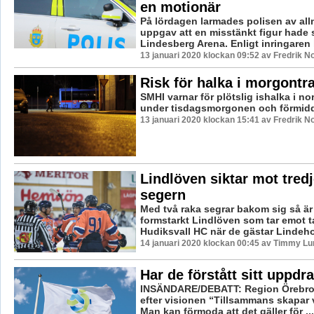
en motionär
På lördagen larmades polisen av al
uppgav att en misstänkt figur hade s
Lindesberg Arena. Enligt inringaren
13 januari 2020 klockan 09:52 av Fredrik N
Risk för halka i morgontr
SMHI varnar för plötslig ishalka i no
under tisdagsmorgonen och förmid
13 januari 2020 klockan 15:41 av Fredrik N
Lindlöven siktar mot tredj
segern
Med två raka segrar bakom sig så är 
formstarkt Lindlöven som tar emot t
Hudiksvall HC när de gästar Lindeho
14 januari 2020 klockan 00:45 av Timmy Lu
Har de förstått sitt uppdr
INSÄNDARE/DEBATT: Region Örebro 
efter visionen “Tillsammans skapar vi
Man kan förmoda att det gäller för ...