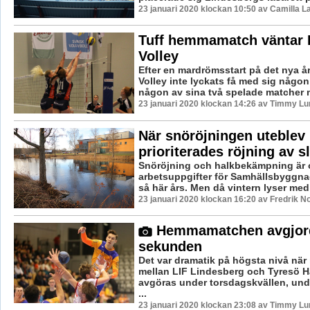
23 januari 2020 klockan 10:50 av Camilla 
Tuff hemmamatch väntar 
Volley
Efter en mardrömsstart på det nya år
Volley inte lyckats få med sig någon
någon av sina två spelade matcher m
23 januari 2020 klockan 14:26 av Timmy Lu
När snöröjningen uteblev
prioriterades röjning av sl
Snöröjning och halkbekämpning är o
arbetsuppgifter för Samhällsbyggn
så här års. Men då vintern lyser med 
23 januari 2020 klockan 16:20 av Fredrik N
Hemmamatchen avgjorde
sekunden
Det var dramatik på högsta nivå nä
mellan LIF Lindesberg och Tyresö H
avgöras under torsdagskvällen, un
...
23 januari 2020 klockan 23:08 av Timmy Lu