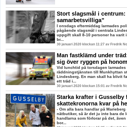
Stort slagsmål i centrum:
samarbetsvilliga”
I onsdags eftermiddag larmades pol
pågående slagsmål i centrala Lindes
uppgift skall 8-10 personer ha varit 
br...
30 januari 2020 klockan 11:27 av Fredrik N
Man fastklämd under träd:
sig över ryggen på hono
Vid lunchtid på torsdagen larmades
räddningstjänsten till Munkhyttan s
Lindesberg. En man skall ha blivit 
ett träd i...
30 januari 2020 klockan 15:01 av Fredrik N
Starka krafter i Gusselby f
skattekronorna kvar på 
- Om alla bara handlar på Marieberg e
nätbutiker, så är det ju inte bara de 
handlarna som förlorar på det, även
bor...