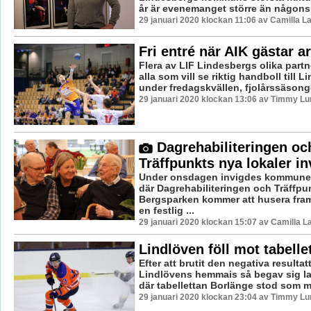
år är evenemanget större än någonsi
29 januari 2020 klockan 11:06 av Camilla 
Fri entré när AIK gästar a
Flera av LIF Lindesbergs olika partn
alla som vill se riktig handboll till 
under fredagskvällen, fjolårssäsonge
29 januari 2020 klockan 13:06 av Timmy Lu
Dagrehabiliteringen oc
Träffpunkts nya lokaler in
Under onsdagen invigdes kommunen
där Dagrehabiliteringen och Träffpu
Bergsparken kommer att husera fram
en festlig ...
29 januari 2020 klockan 15:07 av Camilla 
Lindlöven föll mot tabelle
Efter att brutit den negativa resulta
Lindlövens hemmais så begav sig lag
där tabellettan Borlänge stod som mo
29 januari 2020 klockan 23:04 av Timmy Lu