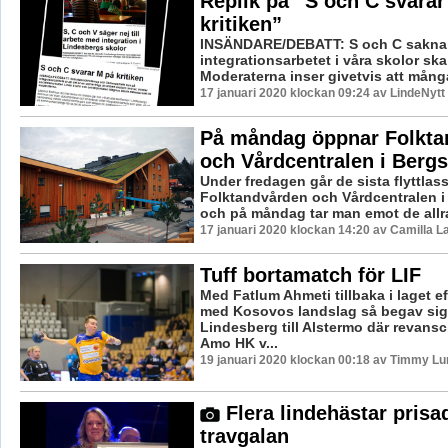
Replik på ”S och C svarar
kritiken”
INSÄNDARE/DEBATT: S och C saknar 
integrationsarbetet i våra skolor sk
Moderaterna inser givetvis att många 
17 januari 2020 klockan 09:24 av LindeNytt
På måndag öppnar Folkta
och Vårdcentralen i Berg
Under fredagen går de sista flyttlas
Folktandvården och Vårdcentralen i
och på måndag tar man emot de allra 
17 januari 2020 klockan 14:20 av Camilla 
Tuff bortamatch för LIF
Med Fatlum Ahmeti tillbaka i laget e
med Kosovos landslag så begav sig
Lindesberg till Alstermo där revans
Amo HK v...
19 januari 2020 klockan 00:18 av Timmy Lu
Flera lindehästar prisa
travgalan