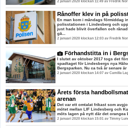
2 januari 2020 klockan 11:49 av Fredrik No
Rånoffer klev in på poliss
En man kom i måndags förmiddag in 
polisstationen i Lindesberg och up
just hade blivit överfallen och råna
gä...
2 januari 2020 klockan 12:03 av Fredrik No
Förhandstitta in i Berg
I slutet av oktober 2017 togs det förs
spadtaget för Lindesbergs nya Häls
Bergsparken. Nu ca två år senare är b
2 januari 2020 klockan 14:07 av Camilla L
Årets första handbollsmat
arenan
Det var ett omtalat frikast som avgj
mötet mellan LIF Lindesberg och K
möts lagen på nytt där det orangea L
2 januari 2020 klockan 15:01 av Timmy Lun