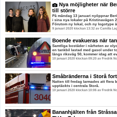
Nya möjligheter när Beri
till större
På måndag 13 januari nyöppnar Beri
i sina nya lokaler på Kristinavägen 
Förutom ny lokal, och ny logotype är
9 januari 2020 klockan 13:32 av Camilla L
Boende evakueras när tan
Samtliga bostäder i närheten av oly
en tankbil lastad med gasol under t
längs riksväg 50, kommer idag att ev
10 januari 2020 klockan 09:20 av Fredrik N
Småbränderna i Storå fort
Natten till fredag larmades att flera 
upptäckts i centrala Storå.
10 januari 2020 klockan 10:06 av Fredrik N
Bananhjälten från Stråssa