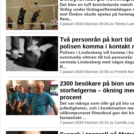
Det blev en tuff årsinledande match 
Volley under lördagseftermiddagen n
mot Örebro skulle spelas på hemmap
flera...
4 januari 2020 klockan 20:26 av Timmy Lun
Två personrån på kort tid 
polisen komma i kontakt 
Polisen i Lindesberg vill komma i k
eventuella vittnen till två personrå
centrala Lindesberg med några daga
R...
7 januari 2020 klockan 10:50 av Fredrik No
2300 besökare på bion un
storhelgerna – ökning me
procent
Det var många som ville gå på bio u
julledigheten, och i kombination me
välkomponerat filmutbud gav det bio
fantastiskt ...
7 januari 2020 klockan 15:31 av Camilla L