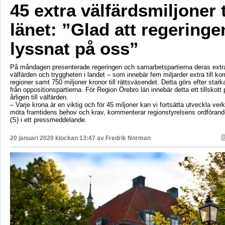
45 extra välfärdsmiljoner t
länet: ”Glad att regeringe
lyssnat på oss”
På måndagen presenterade regeringen och samarbetspartierna deras extr
välfärden och tryggheten i landet – som innebär fem miljarder extra till 
regioner samt 750 miljoner kronor till rättsväsendet. Detta görs efter stark
från oppositionspartierna. För Region Örebro län innebär detta ett tillskott 
årligen till välfärden.
– Varje krona är en viktig och för 45 miljoner kan vi fortsätta utveckla ver
möta framtidens behov och krav, kommenterar regionstyrelsens ordföran
(S) i ett pressmeddelande.
20 januari 2020 klockan 13:47 av
Fredrik Norman