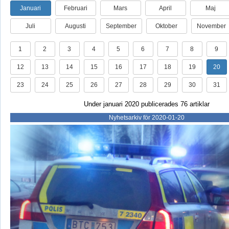
Januari
Februari
Mars
April
Maj
Juli
Augusti
September
Oktober
November
1
2
3
4
5
6
7
8
9
12
13
14
15
16
17
18
19
20
23
24
25
26
27
28
29
30
31
Under januari 2020 publicerades 76 artiklar
Nyhetsarkiv för 2020-01-20