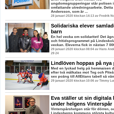
ungdomsgrupperingar står polisen in
omfattande utredningsarbete. Detta 
Andersson, som är ...
28 januari 2020 klockan 14:13 av Fredrik N
Solidariska elever samlade 
barn
En hel vecka om solidaritet! Det äg
och fritidsprogrammet på Lindeskola
veckan. Eleverna fick in nästan 7 000 
29 januari 2020 klockan 08:04 av Hans And
29 24
Lindlöven hoppas på nya
Med en lyckad helg på hemmaisen d
efter två målkalas mot Teg och Pite
sex poäng till AllEttans tabell så vän
29 januari 2020 klockan 10:06 av Timmy Lu
Eva ställer ut sin digitala
under helgens Vinterspår
Vinterspårshelgen står för dörren, 
Lindesbergs kommuns största kultu