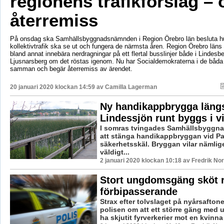
regionens trafikförslag –
återremiss
På onsdag ska Samhällsbyggnadsnämnden i Region Örebro län besluta hu
kollektivtrafik ska se ut och fungera de närmsta åren. Region Örebro läns t
bland annat innebära nerdragningar på ett flertal busslinjer både i Lindesb
Ljusnarsberg om det röstas igenom. Nu har Socialdemokraterna i de båd
samman och begär återremiss av ärendet.
20 januari 2020 klockan 14:59 av
Camilla Lagerman
Ny handikappbrygga läng
Lindessjön runt byggs i v
I somras tvingades Samhällsbyggna
att stänga handikappbryggan vid P
säkerhetsskäl. Bryggan vilar nämlig
väldigt...
2 januari 2020 klockan 10:18 av Fredrik No
Stort ungdomsgäng sköt 
förbipasserande
Strax efter tolvslaget på nyårsafton
polisen om att ett större gäng med 
ha skjutit fyrverkerier mot en kvinna 