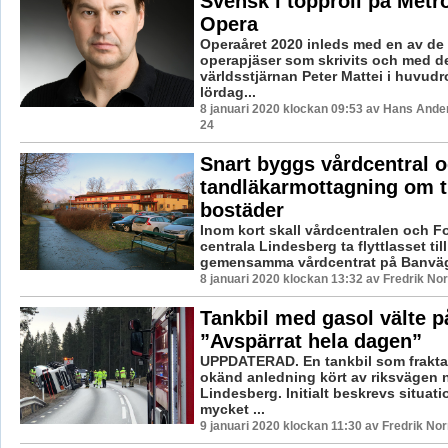
Svensk i topproll på Metr
Opera
Operaåret 2020 inleds med en av de 
operapjäser som skrivits och med 
världsstjärnan Peter Mattei i huvudr
lördag...
8 januari 2020 klockan 09:53 av Hans Ande
24
Snart byggs vårdcentral 
tandläkarmottagning om ti
bostäder
Inom kort skall vårdcentralen och F
centrala Lindesberg ta flyttlasset til
gemensamma vårdcentrat på Banväge
8 januari 2020 klockan 13:32 av Fredrik No
Tankbil med gasol välte p
”Avspärrat hela dagen”
UPPDATERAD. En tankbil som fraktar
okänd anledning kört av riksvägen 
Lindesberg. Initialt beskrevs situat
mycket ...
9 januari 2020 klockan 11:30 av Fredrik No