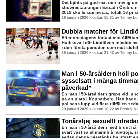
Det bjöds på god mat och trevlig un
showrestaurangen Eztrad i Örebro nä
2019 skulle summeras, totalt 16 priser
19 januari 2020 klockan 15:31 av Timmy Lu
Dubbla matcher för Lindl
Efter onsdagens förlust mot AllEttan
Hudiksvall där Lindlöven inledde me
i den första perioden som mot slutet 
19 januari 2020 klockan 21:43 av Timmy Lu
Man i 50-årsåldern höll po
sysselsatt i många timmar
påverkad”
En man i 50-årsåldern greps vid lunc
på en plats i Kopparberg. Han hade 
polisens lupp vid flera tillfällen seda
20 januari 2020 klockan 10:22 av Fredrik N
Tonårstjej sexuellt ofreda
En man i 30-årsåldern med brunt hår
svart väst samt marinblå huvtröja, s
sedan denne misstänks ha utsatt en 