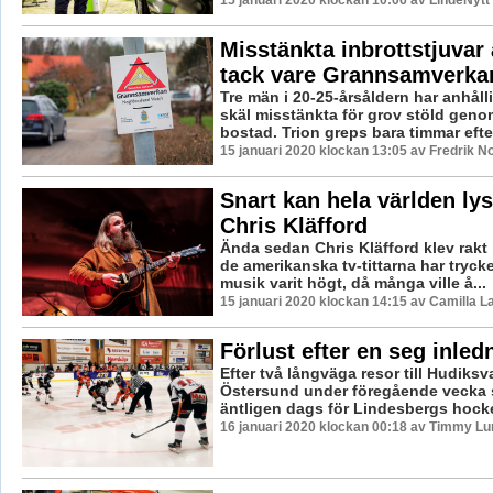
Misstänkta inbrottstjuvar
tack vare Grannsamverka
Tre män i 20-25-årsåldern har anhåll
skäl misstänkta för grov stöld genom
bostad. Trion greps bara timmar efter 
15 januari 2020 klockan 13:05 av Fredrik N
Snart kan hela världen ly
Chris Kläfford
Ända sedan Chris Kläfford klev rakt i
de amerikanska tv-tittarna har trycke
musik varit högt, då många ville å...
15 januari 2020 klockan 14:15 av Camilla 
Förlust efter en seg inled
Efter två långväga resor till Hudiksv
Östersund under föregående vecka s
äntligen dags för Lindesbergs hockey
16 januari 2020 klockan 00:18 av Timmy Lu