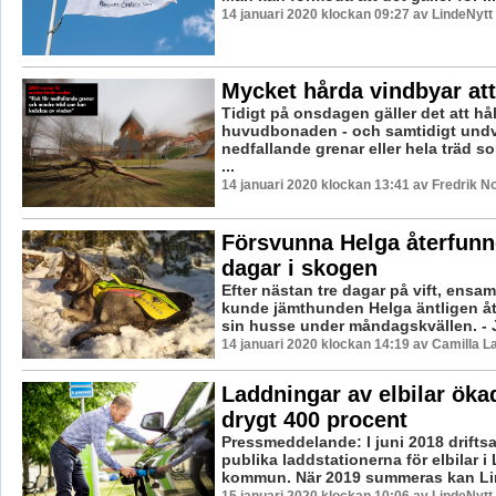
14 januari 2020 klockan 09:27 av LindeNytt
Mycket hårda vindbyar att
Tidigt på onsdagen gäller det att håll
huvudbonaden - och samtidigt und
nedfallande grenar eller hela träd so
...
14 januari 2020 klockan 13:41 av Fredrik N
Försvunna Helga återfunne
dagar i skogen
Efter nästan tre dagar på vift, ensam
kunde jämthunden Helga äntligen å
sin husse under måndagskvällen. - J
14 januari 2020 klockan 14:19 av Camilla 
Laddningar av elbilar ök
drygt 400 procent
Pressmeddelande: I juni 2018 driftsa
publika laddstationerna för elbilar 
kommun. När 2019 summeras kan Lind
15 januari 2020 klockan 10:06 av LindeNytt