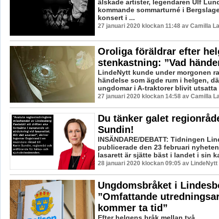
älskade artister, legendaren Ulf Lund
kommande sommarturné i Bergslage
konsert i ...
27 januari 2020 klockan 11:48 av Camilla 
Oroliga föräldrar efter he
stenkastning: ”Vad hände
LindeNytt kunde under morgonen ra
händelse som ägde rum i helgen, där
ungdomar i A-traktorer blivit utsatta 
27 januari 2020 klockan 14:58 av Camilla 
Du tänker galet regionråd
Sundin!
INSÄNDARE/DEBATT: Tidningen Lin
publicerade den 23 februari nyheten
lasarett är sjätte bäst i landet i sin k
28 januari 2020 klockan 09:05 av LindeNytt
Ungdomsbråket i Lindesb
”Omfattande utredningsa
kommer ta tid”
Efter helgens bråk mellan två