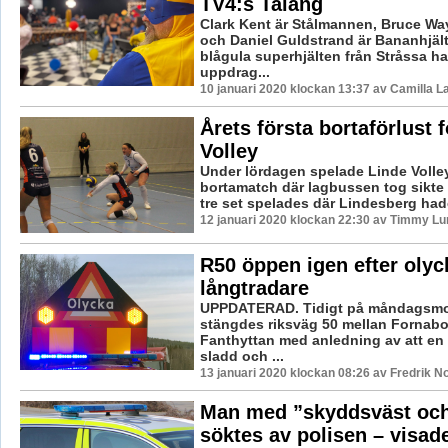
TV4:s Talang
Clark Kent är Stålmannen, Bruce Wa
och Daniel Guldstrand är Bananhjäl
blågula superhjälten från Stråssa h
uppdrag...
10 januari 2020 klockan 13:37 av Camilla 
Årets första bortaförlust 
Volley
Under lördagen spelade Linde Volley
bortamatch där lagbussen tog sikte
tre set spelades där Lindesberg hade
12 januari 2020 klockan 22:30 av Timmy Lu
R50 öppen igen efter oly
långtradare
UPPDATERAD. Tidigt på måndagsm
stängdes riksväg 50 mellan Fornab
Fanthyttan med anledning av att en 
sladd och ...
13 januari 2020 klockan 08:26 av Fredrik N
Man med ”skyddsväst oc
söktes av polisen – visade