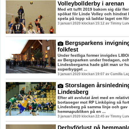
Volleybollderby i arenan
Med ett tufft 2019 bakom sig där fle
spökat för Linde Volley och hindrat l
spela på topp så laddar laget om för e
3 januari 2020 klockan 15:12 av Timmy Lun
Bergsparkens invigning
folkfest
Under festliga former invigdes LIB
av Bergsparken under fredagen, oc
Lindesbergarna hade gått man ur hus
superbygget ...
3 januari 2020 klockan 19:07 av Camilla L
Storslagen årsinlednin
Lindesberg
Efter att avslutat året med en relativ
bortaseger mot RP Linköping så fort
Lindesberg på samma linje och gav
hemmapubliken på en ...
3 januari 2020 klockan 22:45 av Timmy Lun
Derbyförlust på hemmapl