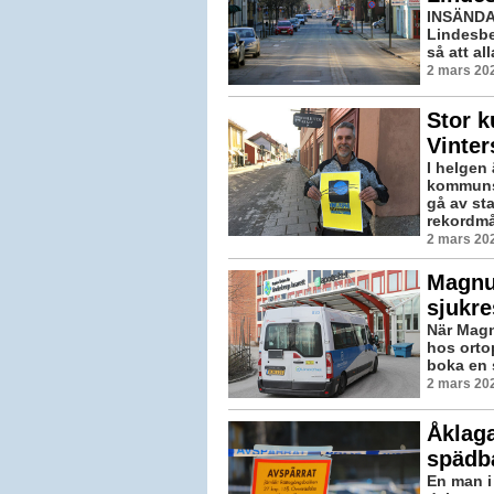
INSÄNDA
Lindesber
så att all
2 mars 202
Stor k
Vinter
I helgen
kommuns 
gå av st
rekordmå
2 mars 202
Magnu
sjukre
När Magn
hos orto
boka en s
2 mars 202
Åklaga
spädb
En man i