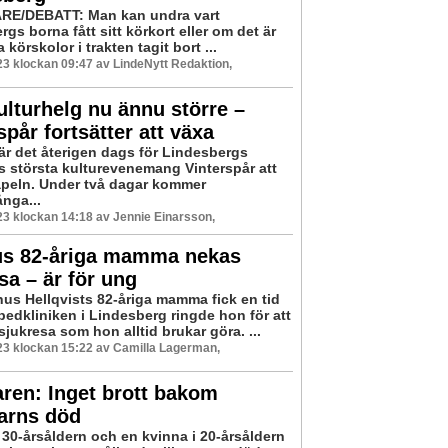
RE/DEBATT: Man kan undra vart
gs borna fått sitt körkort eller om det är
a körskolor i trakten tagit bort ...
3 klockan 09:47 av LindeNytt Redaktion,
ulturhelg nu ännu större –
spår fortsätter att växa
 är det återigen dags för Lindesbergs
största kulturevenemang Vinterspår att
apeln. Under två dagar kommer
nga...
3 klockan 14:18 av Jennie Einarsson,
s 82-åriga mamma nekas
sa – är för ung
us Hellqvists 82-åriga mamma fick en tid
pedkliniken i Lindesberg ringde hon för att
jukresa som hon alltid brukar göra. ...
3 klockan 15:22 av Camilla Lagerman,
ren: Inget brott bakom
arns död
 30-årsåldern och en kvinna i 20-årsåldern