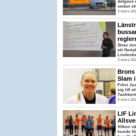
delgavs 
sedan ett
3 mars 202
Länstr
bussar
regle
Strax inn
ett flert
Lindesber
3 mars 202
Brons 
Slam i
Frövi Ju
sig till 
Tashkent
4 mars 202
LIF Li
Allsve
Vilken v
kunde fö