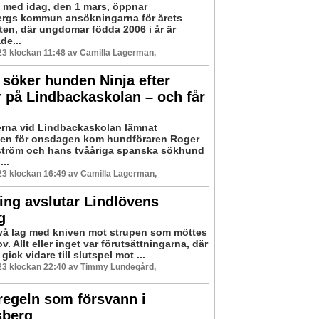
 med idag, den 1 mars, öppnar
rgs kommun ansökningarna för årets
eten, där ungdomar födda 2006 i år är
de...
3 klockan 11:48 av Camilla Lagerman,
söker hunden Ninja efter
 på Lindbackaskolan – och får
erna vid Lindbackaskolan lämnat
en för onsdagen kom hundföraren Roger
tröm och hans tvååriga spanska sökhund
...
3 klockan 16:49 av Camilla Lagerman,
ng avslutar Lindlövens
g
två lag med kniven mot strupen som möttes
v. Allt eller inget var förutsättningarna, där
gick vidare till slutspel mot ...
23 klockan 22:40 av Timmy Lundegård,
regeln som försvann i
sberg