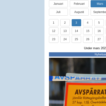
Januari
Februari
Mars
Juli
Augusti
Septembe
1
2
3
4
5
12
13
14
15
16
23
24
25
26
27
Under mars 2023
Nyhetsar