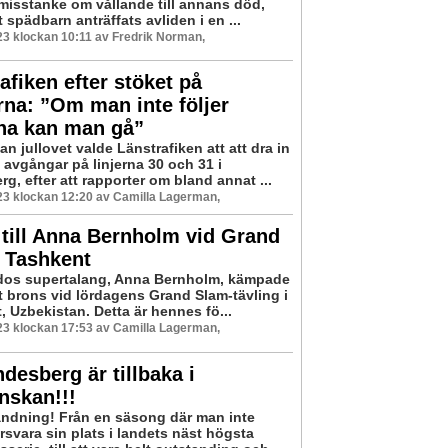
misstanke om vållande till annans död,
 spädbarn anträffats avliden i en ...
3 klockan 10:11 av Fredrik Norman,
afiken efter stöket på
na: ”Om man inte följer
rna kan man gå”
an jullovet valde Länstrafiken att att dra in
al avgångar på linjerna 30 och 31 i
g, efter att rapporter om bland annat ...
3 klockan 12:20 av Camilla Lagerman,
till Anna Bernholm vid Grand
 Tashkent
dos supertalang, Anna Bernholm, kämpade
ett brons vid lördagens Grand Slam-tävling i
, Uzbekistan. Detta är hennes fö...
3 klockan 17:53 av Camilla Lagerman,
ndesberg är tillbaka i
nskan!!!
ändning! Från en säsong där man inte
rsvara sin plats i landets näst högsta