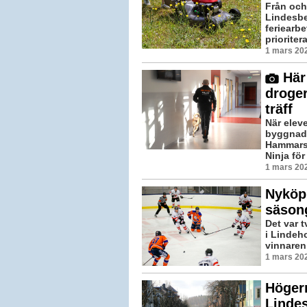
Från och
Lindesbe
feriearb
prioritera
1 mars 202
Här 
droger
träff
När elev
byggnad
Hammars
Ninja för 
1 mars 202
Nyköpi
säson
Det var 
i Lindeho
vinnaren 
1 mars 20
Höger
Linde