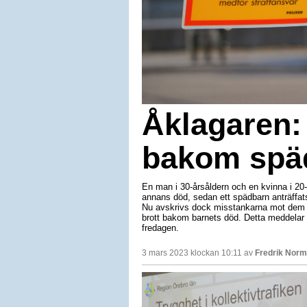
Åklagaren: 
bakom spä
En man i 30-årsåldern och en kvinna i 20-
annans död, sedan ett spädbarn anträffats
Nu avskrivs dock misstankarna mot dem då
brott bakom barnets död. Detta meddelar
fredagen.
3 mars 2023 klockan 10:11 av
Fredrik Nor