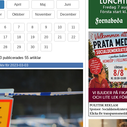
April
Maj
Juni
r
Oktober
November
December
6
7
8
9
10
11
17
18
19
20
21
22
28
29
30
31
 publicerades 55 artiklar
kiv för 2023-03-03