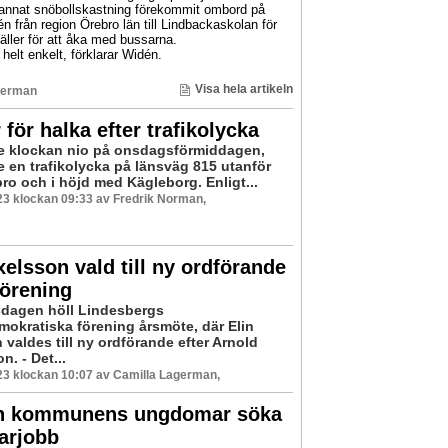
d annat snöbollskastning förekommit ombord på
rån region Örebro län till Lindbackaskolan för
äller för att åka med bussarna.
helt enkelt, förklarar Widén.
Visa hela artikeln
german
 för halka efter trafikolycka
re klockan nio på onsdagsförmiddagen,
e en trafikolycka på länsväg 815 utanför
ro och i höjd med Kägleborg. Enligt...
3 klockan 09:33 av Fredrik Norman,
xelsson vald till ny ordförande
förening
sdagen höll Lindesbergs
mokratiska förening årsmöte, där Elin
valdes till ny ordförande efter Arnold
. - Det...
3 klockan 10:07 av Camilla Lagerman,
n kommunens ungdomar söka
rjobb