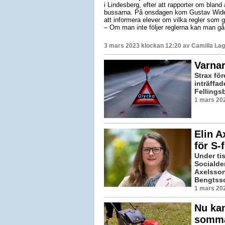
i Lindesberg, efter att rapporter om blan
bussarna. På onsdagen kom Gustav Widén f
att informera elever om vilka regler som g
– Om man inte följer reglerna kan man gå 
3 mars 2023 klockan 12:20 av
Camilla La
Varnar
Strax fö
inträffad
Fellingsb
1 mars 202
Elin A
för S-
Under ti
Socialde
Axelsson 
Bengtsson
1 mars 202
Nu ka
somma