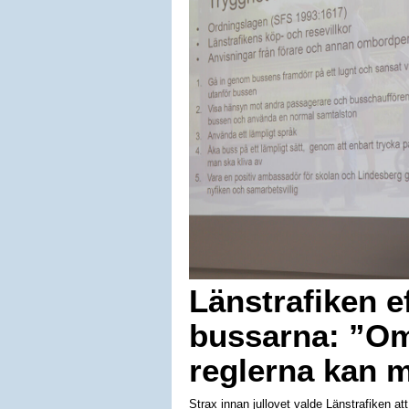
Länstrafiken e
bussarna: ”Om 
reglerna kan 
Strax innan jullovet valde Länstrafiken att 