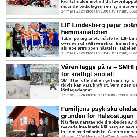
kvartsfinalen mot ett då favorittippa
möts de båda lagen i en ny slutspels
14 mars 2024 klockan 13:03 av Timmy Lun
LIF Lindesberg jagar poän
hemmamatchen
Tabellpoäng är ett måste för LIF Li
överlevnad i Allsvenskan. Innan hel
sig spelartruppen nästsist i tabellen, 
15 mars 2024 klockan 10:45 av Timmy Lun
Våren läggs på is – SMHI 
för kraftigt snöfall
SMHI har utfärdat en gul varning för
tidvis kan vara kraftigt. Varningen gä
lördagsdygnet.
15 mars 2024 klockan 11:16 av Fredrik No
Familjens psykiska ohäls
grunden för Hälsostugan
När flera närstående drabbades av 
tvekade inte Maria Källberg en sekun
in som medmänniska. Genom att sätta 
15 mars 2024 klockan 11:47 av Jennie Eina