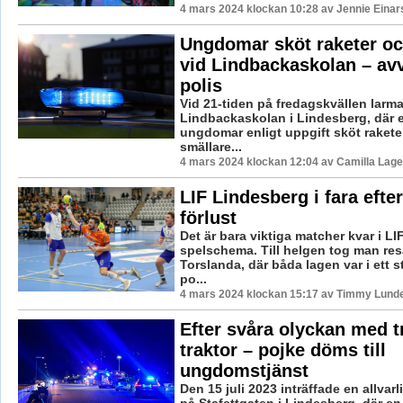
4 mars 2024 klockan 10:28 av Jennie Einar
Ungdomar sköt raketer oc
vid Lindbackaskolan – av
polis
Vid 21-tiden på fredagskvällen larma
Lindbackaskolan i Lindesberg, där 
ungdomar enligt uppgift sköt rakete
smällare...
4 mars 2024 klockan 12:04 av Camilla Lag
LIF Lindesberg i fara efte
förlust
Det är bara viktiga matcher kvar i L
spelschema. Till helgen tog man resa
Torslanda, där båda lagen var i ett 
po...
4 mars 2024 klockan 15:17 av Timmy Lund
Efter svåra olyckan med 
traktor – pojke döms till
ungdomstjänst
Den 15 juli 2023 inträffade en allvarl