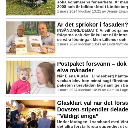
söka sommarens feriearbete. Är ma
2008 och är folkbokförd i Lindesber
1 mars 2024 klockan 13:21 av Jennie Einar
Är det sprickor i fasaden?
INSÄNDARE/DEBATT: Vi vill börja med
frågorna och det är kul att ni är intr
se våra lösningar. Men Lillemor och .
1 mars 2024 klockan 13:43 av LindeNytt Re
Postpaket försvann – dök 
elva månader
När Elena Aurén i Lindesberg hämta
veckan blev hon minst sagt förvånad.
paketen i brevlådan låg nämligen bar
1 mars 2024 klockan 14:39 av Camilla Lag
Glasklart val när det först
Dovsten-stipendiet delade
”Väldigt eniga”
Under lördagen, i samband med Vint
det allra första första stipendiet ut 