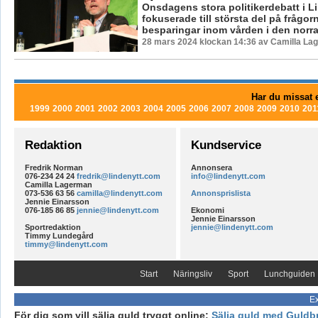
Onsdagens stora politikerdebatt i L
fokuserade till största del på frågor
besparingar inom vården i den norra 
28 mars 2024 klockan 14:36 av Camilla La
Har du missat e
1999
2000
2001
2002
2003
2004
2005
2006
2007
2008
2009
2010
201
Redaktion
Kundservice
Fredrik Norman
Annonsera
076-234 24 24
fredrik@lindenytt.com
info@lindenytt.com
Camilla Lagerman
073-536 63 56
camilla@lindenytt.com
Annonsprislista
Jennie Einarsson
076-185 86 85
jennie@lindenytt.com
Ekonomi
Jennie Einarsson
Sportredaktion
jennie@lindenytt.com
Timmy Lundegård
timmy@lindenytt.com
Start
Näringsliv
Sport
Lunchguiden
Ex
För dig som vill sälja guld tryggt online:
Sälja guld med Guldb