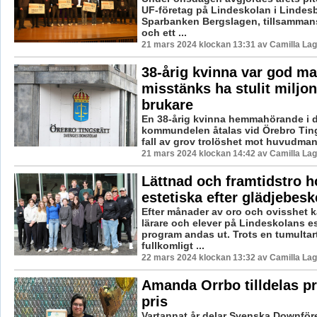
UF-företag på Lindeskolan i Lindes
Sparbanken Bergslagen, tillsamman
och ett ...
21 mars 2024 klockan 13:31 av Camilla La
38-årig kvinna var god ma
misstänks ha stulit miljon
brukare
En 38-årig kvinna hemmahörande i 
kommundelen åtalas vid Örebro Tings
fall av grov trolöshet mot huvudman s
21 mars 2024 klockan 14:42 av Camilla La
Lättnad och framtidstro h
estetiska efter glädjebesk
Efter månader av oro och ovisshet 
lärare och elever på Lindeskolans e
program andas ut. Trots en tumultar
fullkomligt ...
22 mars 2024 klockan 13:32 av Camilla La
Amanda Orrbo tilldelas pre
pris
Vartannat år delar Svenska Downför