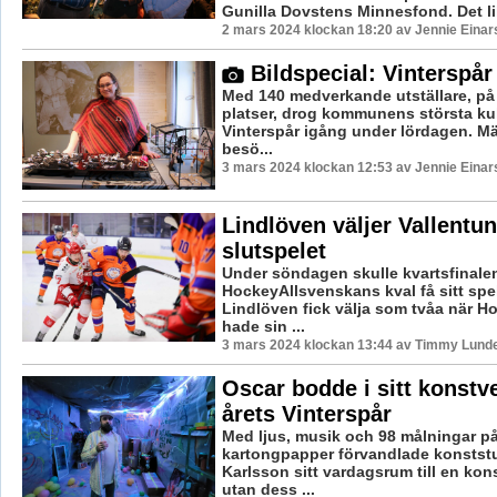
Gunilla Dovstens Minnesfond. Det lill
2 mars 2024 klockan 18:20 av Jennie Einar
Bildspecial: Vinterspår
Med 140 medverkande utställare, på 
platser, drog kommunens största k
Vinterspår igång under lördagen. M
besö...
3 mars 2024 klockan 12:53 av Jennie Einar
Lindlöven väljer Vallentuna
slutspelet
Under söndagen skulle kvartsfinalen 
HockeyAllsvenskans kval få sitt sp
Lindlöven fick välja som tvåa när H
hade sin ...
3 mars 2024 klockan 13:44 av Timmy Lund
Oscar bodde i sitt konstve
årets Vinterspår
Med ljus, musik och 98 målningar p
kartongpapper förvandlade konstst
Karlsson sitt vardagsrum till en kons
utan dess ...