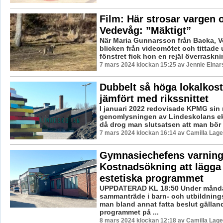
Film: Här strosar vargen 
Vedevåg: ”Mäktigt”
När Maria Gunnarsson från Backa, V
blicken från videomötet och tittade
fönstret fick hon en rejäl överrasknin
7 mars 2024 klockan 15:25 av Jennie Einar
Dubbelt så höga lokalkos
jämfört med rikssnittet
I januari 2022 redovisade KPMG sin 
genomlysningen av Lindeskolans e
då drog man slutsatsen att man bör s
7 mars 2024 klockan 16:14 av Camilla Lag
Gymnasiechefens varning
Kostnadsökning att lägga
estetiska programmet
UPPDATERAD KL 18:50 Under månd
sammanträde i barn- och utbildnin
man bland annat fatta beslut gällan
programmet på ...
8 mars 2024 klockan 12:18 av Camilla Lag