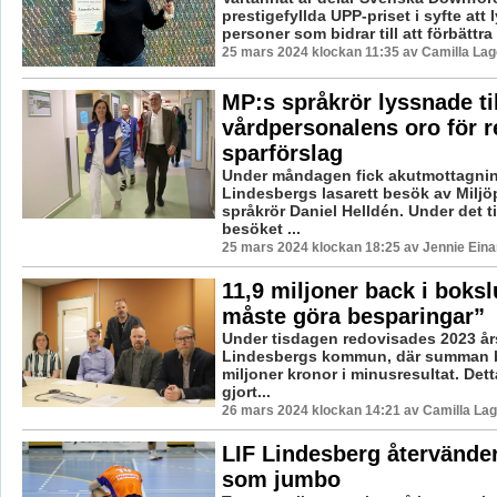
prestigefyllda UPP-priset i syfte att 
personer som bidrar till att förbättra
25 mars 2024 klockan 11:35 av Camilla La
MP:s språkrör lyssnade til
vårdpersonalens oro för 
sparförslag
Under måndagen fick akutmottagni
Lindesbergs lasarett besök av Miljöp
språkrör Daniel Helldén. Under det 
besöket ...
25 mars 2024 klockan 18:25 av Jennie Eina
11,9 miljoner back i boksl
måste göra besparingar”
Under tisdagen redovisades 2023 års
Lindesbergs kommun, där summan b
miljoner kronor i minusresultat. Dett
gjort...
26 mars 2024 klockan 14:21 av Camilla La
LIF Lindesberg återvänder 
som jumbo