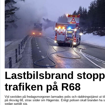
Lastbilsbrand stopp
trafiken på R68
Vid sextiden på fredagsmorgonen larmades polis och räddningstjänst ut till
på riksväg 68, strax söder om Hägernäs. Enligt polisen skall branden ha st
sedan spridit sig.