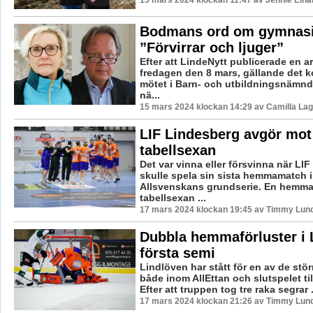
Bodmans ord om gymnasi
”Förvirrar och ljuger”
Efter att LindeNytt publicerade en ar
fredagen den 8 mars, gällande det
mötet i Barn- och utbildningsnämnd
nä...
15 mars 2024 klockan 14:29 av Camilla La
LIF Lindesberg avgör mot
tabellsexan
Det var vinna eller försvinna när LI
skulle spela sin sista hemmamatch 
Allsvenskans grundserie. En hemma
tabellsexan ...
17 mars 2024 klockan 19:45 av Timmy Lun
Dubbla hemmaförluster i 
första semi
Lindlöven har stått för en av de stör
både inom AllEttan och slutspelet ti
Efter att truppen tog tre raka segrar .
17 mars 2024 klockan 21:26 av Timmy Lun