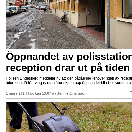
Öppnandet av polisstatio
reception drar ut på tiden
Polisen Lindesberg meddelar nu att den pågående renoveringen av recepti
tiden och därför tvingas man åter skjuta upp öppnandet till efter sommare
1 mars 2024 klockan 13:07 av
Jennie Einarsson