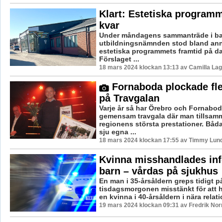
Klart: Estetiska programm
kvar
Under måndagens sammanträde i ba
utbildningsnämnden stod bland an
estetiska programmets framtid på d
Förslaget ...
18 mars 2024 klockan 13:13 av Camilla La
Fornaboda plockade fle
på Travgalan
Varje år så har Örebro och Fornabo
gemensam travgala där man tillsamm
regionens största prestationer. Båd
sju egna ...
18 mars 2024 klockan 17:55 av Timmy Lun
Kvinna misshandlades infö
barn – vårdas på sjukhus
En man i 35-årsåldern greps tidigt p
tisdagsmorgonen misstänkt för att 
en kvinna i 40-årsåldern i nära relati
19 mars 2024 klockan 09:31 av Fredrik No