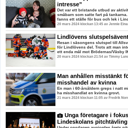
intresse”
Det var ett bristande utbud av aktivit
småbarn som satte fart på tankarna
fanns ett ställe för bus och lek i Li
20 mars 2024 klockan 13:45 av Jennie Eina
Lindlövens slutspelsävent
Resan i säsongens slutspel till Alls
för Lindlövens del. Trots att man int
ett enda mål mot Brödernas/Väsby IK 
20 mars 2024 klockan 21:54 av Timmy Lun
Man anhållen misstänkt f
misshandel av kvinna
En man i 60-årsåldern greps i natt mi
ha misshandlat en kvinna grovt.
21 mars 2024 klockan 11:05 av Fredrik No
Unga företagare i foku
Lindeskolans pitchtävling
Under onsdagen avgjordes årets pitc