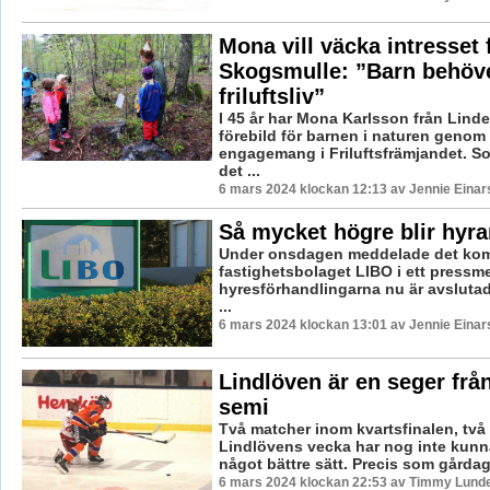
Mona vill väcka intresset 
Skogsmulle: ”Barn behöv
friluftsliv”
I 45 år har Mona Karlsson från Linde
förebild för barnen i naturen genom 
engagemang i Friluftsfrämjandet. So
det ...
6 mars 2024 klockan 12:13 av Jennie Einar
Så mycket högre blir hyran
Under onsdagen meddelade det ko
fastighetsbolaget LIBO i ett pressm
hyresförhandlingarna nu är avslutad
...
6 mars 2024 klockan 13:01 av Jennie Einar
Lindlöven är en seger från
semi
Två matcher inom kvartsfinalen, två 
Lindlövens vecka har nog inte kunna
något bättre sätt. Precis som gårdag
6 mars 2024 klockan 22:53 av Timmy Lund