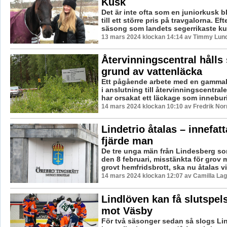
Kusk
Det är inte ofta som en juniorkusk b
till ett större pris på travgalorna. Ef
säsong som landets segerrikaste kus
13 mars 2024 klockan 14:14 av Timmy Lun
Återvinningscentral hålls
grund av vattenläcka
Ett pågående arbete med en gammal
i anslutning till återvinningscentral
har orsakat ett läckage som inneburit 
14 mars 2024 klockan 10:10 av Fredrik No
Lindetrio åtalas – innefat
fjärde man
De tre unga män från Lindesberg s
den 8 februari, misstänkta för grov
grovt hemfridsbrott, ska nu åtalas vi
14 mars 2024 klockan 12:07 av Camilla La
Lindlöven kan få slutspe
mot Väsby
För två säsonger sedan så slogs Lin