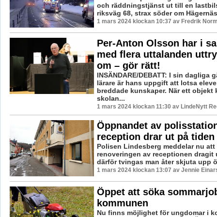
och räddningstjänst ut till en lastbi
riksväg 68, strax söder om Hägernäs. 
1 mars 2024 klockan 10:37 av Fredrik Nor
Per-Anton Olsson har i 
med flera uttalanden uttr
om – gör rätt!
INSÄNDARE/DEBATT: I sin dagliga g
lärare är hans uppgift att lotsa elev
breddade kunskaper. När ett objekt
skolan...
1 mars 2024 klockan 11:30 av LindeNytt Re
Öppnandet av polisstatio
reception drar ut på tiden
Polisen Lindesberg meddelar nu at
renoveringen av receptionen dragit 
därför tvingas man åter skjuta upp 
1 mars 2024 klockan 13:07 av Jennie Einar
Öppet att söka sommarjo
kommunen
Nu finns möjlighet för ungdomar i 