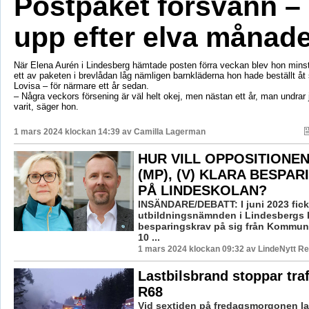
Postpaket försvann –
upp efter elva månad
När Elena Aurén i Lindesberg hämtade posten förra veckan blev hon minst
ett av paketen i brevlådan låg nämligen barnkläderna hon hade beställt åt si
Lovisa – för närmare ett år sedan.
– Några veckors försening är väl helt okej, men nästan ett år, man undrar j
varit, säger hon.
1 mars 2024 klockan 14:39 av
Camilla Lagerman
HUR VILL OPPOSITIONEN, 
(MP), (V) KLARA BESPA
PÅ LINDESKOLAN?
INSÄNDARE/DEBATT: I juni 2023 fic
utbildningsnämnden i Lindesbergs
besparingskrav på sig från Kommun
10 ...
1 mars 2024 klockan 09:32 av LindeNytt Re
Lastbilsbrand stoppar tra
R68
Vid sextiden på fredagsmorgonen l