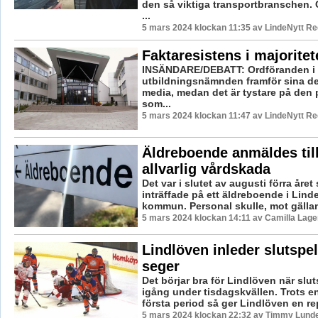
den så viktiga transportbranschen.
...
5 mars 2024 klockan 11:35 av LindeNytt Re
Faktaresistens i majoritet
INSÄNDARE/DEBATT: Ordföranden i 
utbildningsnämnden framför sina de
media, medan det är tystare på den 
som...
5 mars 2024 klockan 11:47 av LindeNytt Re
Äldreboende anmäldes till
allvarlig vårdskada
Det var i slutet av augusti förra år
inträffade på ett äldreboende i Lin
kommun. Personal skulle, mot gälland
5 mars 2024 klockan 14:11 av Camilla Lag
Lindlöven inleder slutspe
seger
Det börjar bra för Lindlöven när slu
igång under tisdagskvällen. Trots 
första period så ger Lindlöven en rep
5 mars 2024 klockan 22:32 av Timmy Lund