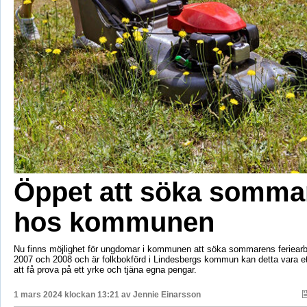
Öppet att söka somma
hos kommunen
Nu finns möjlighet för ungdomar i kommunen att söka sommarens feriearb
2007 och 2008 och är folkbokförd i Lindesbergs kommun kan detta vara ett y
att få prova på ett yrke och tjäna egna pengar.
1 mars 2024 klockan 13:21 av
Jennie Einarsson