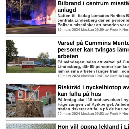
Bilbrand i centrum misst
anlagd
Natten till tisdag larmades Nerikes B
centrala Lindesberg där en personbil
Polisen misstänker att branden var an
19 mars 2024 klockan 09:59 av Fredrik No
Varsel på Cummins Merito
personer kan tvingas läm
arbeten
På måndagen lades ett varsel på Cu
Lindesberg, där 95 personer kan k
lämna sina arbeten längre fram i som
19 mars 2024 klockan 10:41 av Camilla La
Riskträd i nyckelbiotop a
kan falla på hus
På fredag skall 15 träd avverkas i n
Fågelsången vid Kyrkberget. Anledn
träden riskerar att falla på de hus so
20 mars 2024 klockan 09:53 av Fredrik No
Hon vill öppna lekland i L