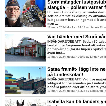
Stora mängder lustgastub
slängda – polisen varnar f
Polisen i Lindesberg har under den 
sett en dramatisk ökning av använd
lustgas som berusningsmedel blan
man ...
12 mars 2024 klockan 14:18 av Jennie Eina
Vad händer med Storå vår
INSÄNDARE/DEBATT: Sedan 70-talet
landstinget/regionen lovat att satsa
primärvården (första linjens sjukvår
även inrä...
13 mars 2024 klockan 09:42 av LindeNytt R
Satsa framåt- lägg inte n
på Lindeskolan!
INSÄNDARE/DEBATT: Vad tror majori
viktigast för personalen på Lindesk
behålla jobben eller att ha stora ytor 
13 mars 2024 klockan 11:02 av LindeNytt R
Isabella kan bli landets y