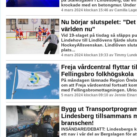
på Stafettgaten i Lindesberg, där en
krockade med en betongmur. Under t
4 mars 2024 klockan 15:46 av Camilla Lag
Nu börjar slutspelet: ”Det
världen nu”
Vid 19-slaget på tisdag så släpps p
Lindehov till Lindlövens fjärde slut
HockeyAllsvenskan. Lindlöven sluta
plats...
4 mars 2024 klockan 19:33 av Timmy Lund
Freja vårdcentral flyttar til
Fellingsbro folkhögskola
På måndagen lämnade Region Örebr
om att Freja vårdcentral fortsatt ko
med Fellingsbromottagningen. Ulrica V
5 mars 2024 klockan 09:10 av Jennie Einar
Bygg ut Transportprogra
Lindesberg tillsammans 
branschen!
INSÄNDARE/DEBATT: Lindesbergs k
ett nav i vår del av Bergslagen för a