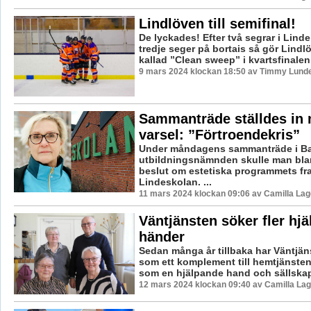
Lindlöven till semifinal!
De lyckades! Efter två segrar i Lind
tredje seger på bortais så gör Lindl
kallad ”Clean sweep” i kvartsfinalen 
9 mars 2024 klockan 18:50 av Timmy Lund
Sammanträde ställdes in 
varsel: ”Förtroendekris”
Under måndagens sammanträde i Ba
utbildningsnämnden skulle man blan
beslut om estetiska programmets fr
Lindeskolan. ...
11 mars 2024 klockan 09:06 av Camilla La
Väntjänsten söker fler hj
händer
Sedan många år tillbaka har Väntjän
som ett komplement till hemtjänste
som en hjälpande hand och sällskap
12 mars 2024 klockan 09:40 av Camilla La