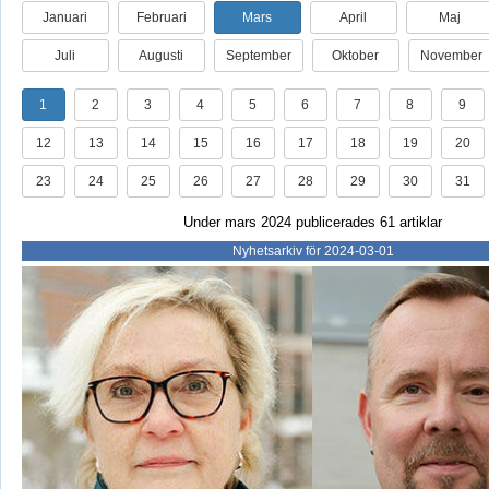
Januari
Februari
Mars
April
Maj
Juli
Augusti
September
Oktober
November
1
2
3
4
5
6
7
8
9
12
13
14
15
16
17
18
19
20
23
24
25
26
27
28
29
30
31
Under mars 2024 publicerades 61 artiklar
Nyhetsarkiv för 2024-03-01