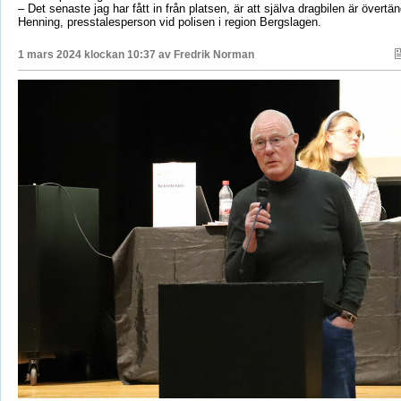
– Det senaste jag har fått in från platsen, är att själva dragbilen är övertä
Henning, presstalesperson vid polisen i region Bergslagen.
1 mars 2024 klockan 10:37 av
Fredrik Norman