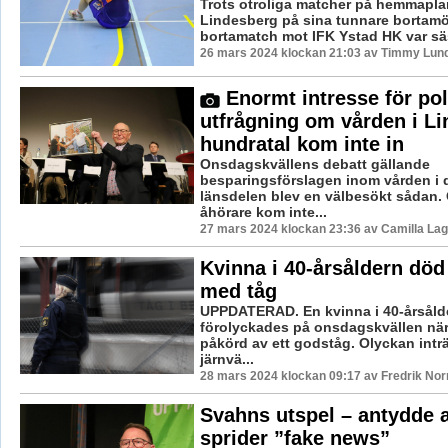
Trots otroliga matcher på hemmaplan
Lindesberg på sina tunnare bortam
bortamatch mot IFK Ystad HK var sä
26 mars 2024 klockan 21:03 av Timmy Lun
Enormt intresse för pol
utfrågning om vården i L
hundratal kom inte in
Onsdagskvällens debatt gällande
besparingsförslagen inom vården i 
länsdelen blev en välbesökt sådan.
åhörare kom inte...
27 mars 2024 klockan 23:36 av Camilla La
Kvinna i 40-årsåldern död
med tåg
UPPDATERAD. En kvinna i 40-årsåld
förolyckades på onsdagskvällen när
påkörd av ett godståg. Olyckan inträ
järnvä...
28 mars 2024 klockan 09:17 av Fredrik No
Svahns utspel – antydde 
sprider ”fake news”