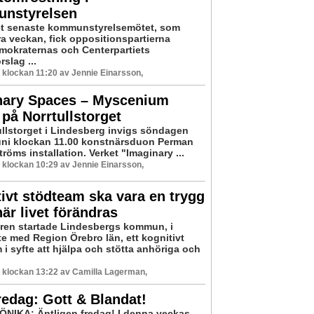
nstyrelsen
t senaste kommunstyrelsemötet, som
ra veckan, fick oppositionspartierna
mokraternas och Centerpartiets
slag ...
6 klockan 11:20 av Jennie Einarsson,
nary Spaces – Myscenium
 på Norrtullstorget
ullstorget i Lindesberg invigs söndagen
uni klockan 11.00 konstnärsduon Perman
röms installation. Verket "Imaginary ...
6 klockan 10:29 av Jennie Einarsson,
ivt stödteam ska vara en trygg
är livet förändras
ren startade Lindesbergs kommun, i
e med Region Örebro län, ett kognitivt
i syfte att hjälpa och stötta anhöriga och
6 klockan 13:22 av Camilla Lagerman,
edag: Gott & Blandat!
IKA: Äntligen fredag! I denna veckas