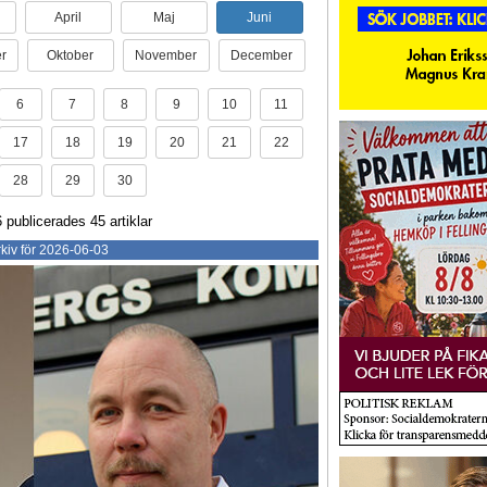
April
Maj
Juni
r
Oktober
November
December
6
7
8
9
10
11
17
18
19
20
21
22
28
29
30
 publicerades 45 artiklar
kiv för 2026-06-03