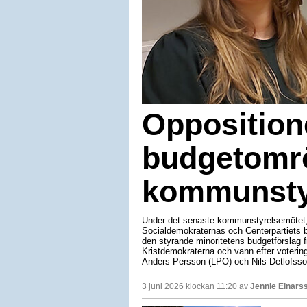
Opposition
budgetomrö
kommunsty
Under det senaste kommunstyrelsemötet, s
Socialdemokraternas och Centerpartiets bu
den styrande minoritetens budgetförslag
Kristdemokraterna och vann efter votering
Anders Persson (LPO) och Nils Detlofsson
3 juni 2026 klockan 11:20 av
Jennie Einars