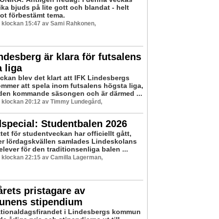
ka bjuds på lite gott och blandat - helt
ot förbestämt tema.
6 klockan 15:47 av Sami Rahkonen,
ndesberg är klara för futsalens
 liga
ckan blev det klart att IFK Lindesbergs
mmer att spela inom futsalens högsta liga,
l den kommande säsongen och är därmed ...
6 klockan 20:12 av Timmy Lundegård,
special: Studentbalen 2026
tet för studentveckan har officiellt gått,
r lördagskvällen samlades Lindeskolans
ever för den traditionsenliga balen ...
6 klockan 22:15 av Camilla Lagerman,
årets pristagare av
nens stipendium
tionaldagsfirandet i Lindesbergs kommun