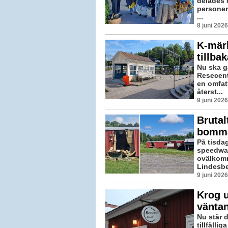
delades d
personer
...
8 juni 202
K-märk
tillbak
Nu ska g
Resecentr
en omfa
återst...
9 juni 202
Brutal
bomma
På tisda
speedway
ovälkomm
Lindesbe
9 juni 202
Krog u
väntan
Nu står 
tillfälli