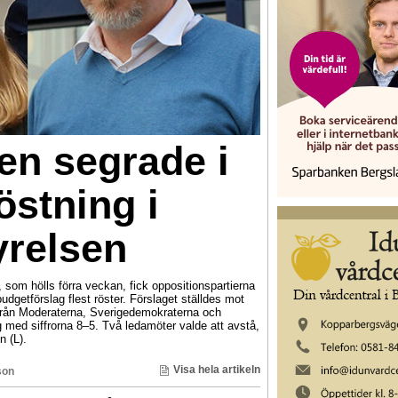
en segrade i
stning i
relsen
om hölls förra veckan, fick oppositionspartierna
dgetförslag flest röster. Förslaget ställdes mot
 från Moderaterna, Sverigedemokraterna och
 med siffrorna 8–5. Två ledamöter valde att avstå,
 (L).
Visa hela artikeln
son