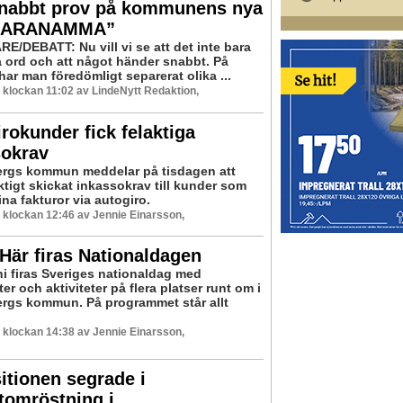
snabbt prov på kommunens nya
LARANAMMA”
E/DEBATT: Nu vill vi se att det inte bara
 ord och att något händer snabbt. På
ar man föredömligt separerat olika ...
6 klockan 11:02 av LindeNytt Redaktion,
rokunder fick felaktiga
sokrav
rgs kommun meddelar på tisdagen att
ktigt skickat inkassokrav till kunder som
ina fakturor via autogiro.
6 klockan 12:46 av Jennie Einarsson,
 Här firas Nationaldagen
ni firas Sveriges nationaldag med
ter och aktiviteter på flera platser runt om i
rgs kommun. På programmet står allt
6 klockan 14:38 av Jennie Einarsson,
tionen segrade i
tomröstning i