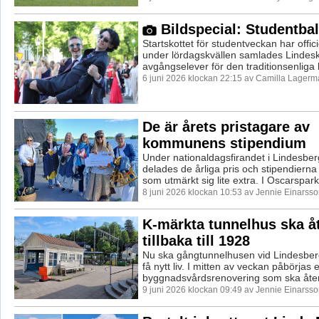
Bildspecial: Studentba
Startskottet för studentveckan har officie
under lördagskvällen samlades Lindes
avgångselever för den traditionsenliga b
6 juni 2026 klockan 22:15 av Camilla Lagerm
De är årets pristagare av
kommunens stipendium
Under nationaldagsfirandet i Lindesb
delades de årliga pris och stipendierna u
som utmärkt sig lite extra. I Oscarspark
8 juni 2026 klockan 10:53 av Jennie Einarsso
K-märkta tunnelhus ska åt
tillbaka till 1928
Nu ska gångtunnelhusen vid Lindesbe
få nytt liv. I mitten av veckan påbörjas
byggnadsvårdsrenovering som ska åters
9 juni 2026 klockan 09:49 av Jennie Einarsso