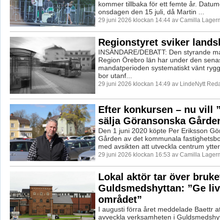
kommer tillbaka för ett femte år. Datumet
onsdagen den 15 juli, då Martin ...
29 juni 2026 klockan 14:44 av Camilla Lager
Regionstyret sviker land
INSÄNDARE/DEBATT: Den styrande majo
Region Örebro län har under den sena
mandatperioden systematiskt vänt ryg
bor utanf...
29 juni 2026 klockan 14:49 av LindeNytt Reda
Efter konkursen – nu vill 
sälja Göransonska Gårde
Den 1 juni 2020 köpte Per Eriksson G
Gården av det kommunala fastighetsb
med avsikten att utveckla centrum ytterl
29 juni 2026 klockan 16:53 av Camilla Lager
Lokal aktör tar över bruket
Guldsmedshyttan: ”Ge liv 
området”
I augusti förra året meddelade Baettr a
avveckla verksamheten i Guldsmedshytt