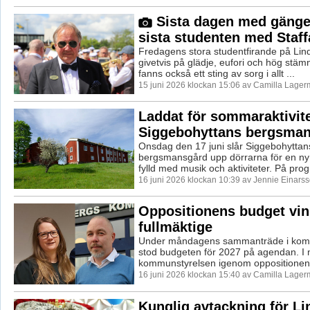
Sista dagen med gänge
sista studenten med Staff
Fredagens stora studentfirande på Lin
givetvis på glädje, eufori och hög stäm
fanns också ett sting av sorg i allt ...
15 juni 2026 klockan 15:06 av Camilla Lager
Laddat för sommaraktivite
Siggebohyttans bergsma
Onsdag den 17 juni slår Siggebohyttan
bergsmansgård upp dörrarna för en 
fylld med musik och aktiviteter. På prog
16 juni 2026 klockan 10:39 av Jennie Einarss
Oppositionens budget vin
fullmäktige
Under måndagens sammanträde i kom
stod budgeten för 2027 på agendan. I
kommunstyrelsen igenom oppositionens
16 juni 2026 klockan 15:40 av Camilla Lager
Kunglig avtackning för L