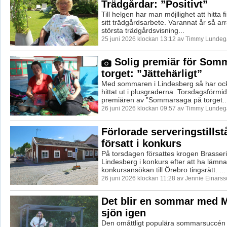
Trädgårdar: ”Positivt”
Till helgen har man möjllighet att hitta fin
sitt trädgårdsarbete. Varannat år så ar
största trädgårdsvisning...
25 juni 2026 klockan 13:12 av Timmy Lundeg
Solig premiär för Som
torget: ”Jättehärligt”
Med sommaren i Lindesberg så har ocks
hittat ut i plusgraderna. Torsdagsförm
premiären av ”Sommarsaga på torget..
26 juni 2026 klockan 09:57 av Timmy Lundeg
Förlorade serveringstillst
försatt i konkurs
På torsdagen försattes krogen Brasserie 
Lindesberg i konkurs efter att ha lämna
konkursansökan till Örebro tingsrätt. ...
26 juni 2026 klockan 11:28 av Jennie Einarss
Det blir en sommar med M
sjön igen
Den omåttligt populära sommarsuccén 