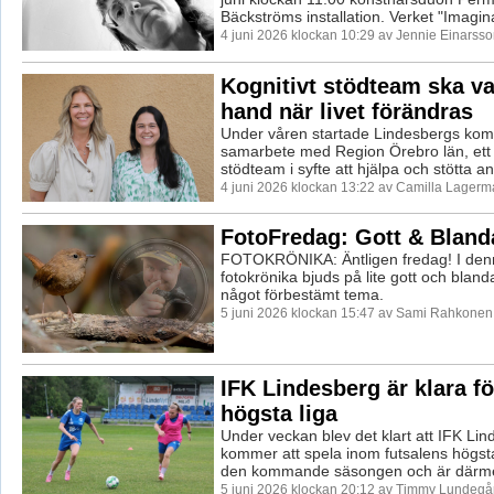
Bäckströms installation. Verket "Imagina
4 juni 2026 klockan 10:29 av Jennie Einarsso
Kognitivt stödteam ska va
hand när livet förändras
Under våren startade Lindesbergs kom
samarbete med Region Örebro län, ett 
stödteam i syfte att hjälpa och stötta an
4 juni 2026 klockan 13:22 av Camilla Lagerm
FotoFredag: Gott & Bland
FOTOKRÖNIKA: Äntligen fredag! I den
fotokrönika bjuds på lite gott och blanda
något förbestämt tema.
5 juni 2026 klockan 15:47 av Sami Rahkonen
IFK Lindesberg är klara fö
högsta liga
Under veckan blev det klart att IFK Li
kommer att spela inom futsalens högsta l
den kommande säsongen och är därme
5 juni 2026 klockan 20:12 av Timmy Lundegå