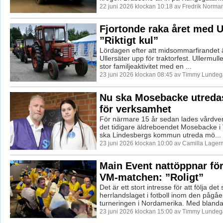
22 juni 2026 klockan 10:18 av Fredrik Norma
Fjortonde raka året med U
”Riktigt kul”
Lördagen efter att midsommarfirandet ä
Ullersäter upp för traktorfest. Ullermulle
stor familjeaktivitet med en ...
23 juni 2026 klockan 08:45 av Timmy Lundeg
Nu ska Mosebacke utredas
för verksamhet
För närmare 15 år sedan lades vårdv
det tidigare äldreboendet Mosebacke i
ska Lindesbergs kommun utreda mö...
23 juni 2026 klockan 10:00 av Camilla Lager
Main Event nattöppnar för
VM-matchen: ”Roligt”
Det är ett stort intresse för att följa de
herrlandslaget i fotboll inom den påg
turneringen i Nordamerika. Med blandat 
23 juni 2026 klockan 15:00 av Timmy Lundeg