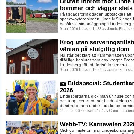
Brutalt inbrott mot Linde
bommar och väggar slets 
På tisdagsförmiddagen upptäcktes att
speedwayföreningen Linde MSK hade 
besök vid sin anläggning i Lindesberg. 
9 juni 2026 klockan 11:23 av Jennie Einarsso
Krog utan serveringstillst
väntan på slutgiltig dom
Nu står det klart att kammarrätten upp
tillfälliga beslutet som gav krogen Brasse
Lindesberg rätt att fortsätta servera ...
9 juni 2026 klockan 12:29 av Jennie Einarsso
Bildspecial: Studentka
2026
Lindesbergarna gick man ur huse och f
och torg i centrum, när Lindeskolans s
dundrade fram under torsdagseftermid
11 juni 2026 klockan 14:54 av Camilla Lager
Webb-TV: Karnevalen 202
Gick du miste om när Lindeskolans avg