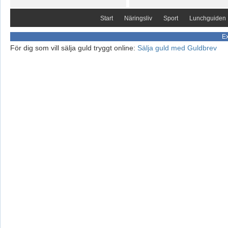
Start
Näringsliv
Sport
Lunchguiden
Ex
För dig som vill sälja guld tryggt online:
Sälja guld med Guldbrev