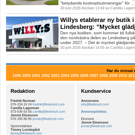
"betydande kostnadsutmaningar” för ...
30 juni 2026 klockan 13:49 av Camilla Lager
Willys etablerar ny butik i
Lindesberg: ”Mycket gläd
Den nya butiken, som kommer bli fullska
den nordvästra delen av Lindesberg på
under 2027. – Det är mycket glädjande.
30 juni 2026 klockan 14:05 av Camilla Lager
Har du missat e
1999
2000
2001
2002
2003
2004
2005
2006
2007
2008
2009
2010
201
Redaktion
Kundservice
Fredrik Norman
Annonsera
076-234 24 24
fredrik@lindenytt.com
info@lindenytt.com
Camilla Lagerman
073-536 63 56
camilla@lindenytt.com
Annonsprislista
Jennie Einarsson
076-185 86 85
jennie@lindenytt.com
Ekonomi
Jennie Einarsson
Sportredaktion
jennie@lindenytt.com
Timmy Lundegård
timmy@lindenytt.com