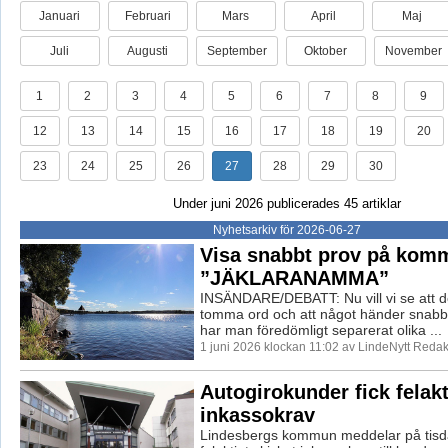
Januari
Februari
Mars
April
Maj
Juli
Augusti
September
Oktober
November
1
2
3
4
5
6
7
8
9
12
13
14
15
16
17
18
19
20
23
24
25
26
27
28
29
30
Under juni 2026 publicerades 45 artiklar
Nyhetsarkiv för 2026-06-27
Visa snabbt prov på kom
”JÄKLARANAMMA”
INSÄNDARE/DEBATT: Nu vill vi se att de
tomma ord och att något händer snabb
har man föredömligt separerat olika ...
1 juni 2026 klockan 11:02 av LindeNytt Redak
Autogirokunder fick felak
inkassokrav
Lindesbergs kommun meddelar på tisd