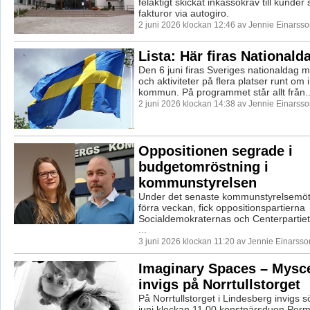
felaktigt skickat inkassokrav till kunder
fakturor via autogiro.
2 juni 2026 klockan 12:46 av Jennie Einarsso
Lista: Här firas Nationald
Den 6 juni firas Sveriges nationaldag m
och aktiviteter på flera platser runt om
kommun. På programmet står allt från..
2 juni 2026 klockan 14:38 av Jennie Einarsso
Oppositionen segrade i
budgetomröstning i
kommunstyrelsen
Under det senaste kommunstyrelsemöte
förra veckan, fick oppositionspartierna
Socialdemokraternas och Centerpartiet
...
3 juni 2026 klockan 11:20 av Jennie Einarsso
Imaginary Spaces – Mysc
invigs på Norrtullstorget
På Norrtullstorget i Lindesberg invigs
juni klockan 11.00 konstnärsduon Per