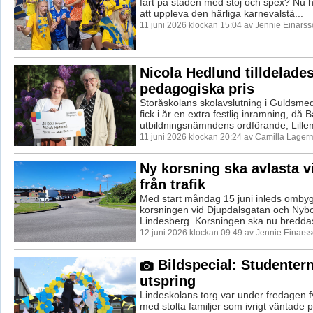
fart på staden med stoj och spex? Nu 
att uppleva den härliga karnevalstä...
11 juni 2026 klockan 15:04 av Jennie Einarss
Nicola Hedlund tilldelades
pedagogiska pris
Storåskolans skolavslutning i Guldsme
fick i år en extra festlig inramning, då 
utbildningsnämndens ordförande, Lillem
11 juni 2026 klockan 20:24 av Camilla Lager
Ny korsning ska avlasta vi
från trafik
Med start måndag 15 juni inleds omby
korsningen vid Djupdalsgatan och Nybo
Lindesberg. Korsningen ska nu breddas f
12 juni 2026 klockan 09:49 av Jennie Einarss
Bildspecial: Studenter
utspring
Lindeskolans torg var under fredagen fyl
med stolta familjer som ivrigt väntade 