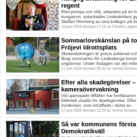
regent
Med pompa och ståt, sittandes på en h
kungatron, avtackades Lindeskolans g
Staffan Hörnberg av sina kollegor på ti
16 juni 2026 klockan 17:19 av Camilla Lager
Sommarlovskänslan på to
Fröjevi Idrottsplats
Skolavslutningen är precis avklarad och
långt sommarlov för Lindesbergs kom
ungdomar. Under tisdagen var det mån
17 juni 2026 klockan 09:34 av Jennie Einarss
Efter alla skadegörelser –
kameraövervakning
Vid upprepade tillfällen har kortläsaren
bibliotek utsatts för skadegörelse. Efte
incidenten, som inträffade i slutet av ...
17 juni 2026 klockan 12:55 av Jennie Einarss
Så var kommunens första
Demokratikväll