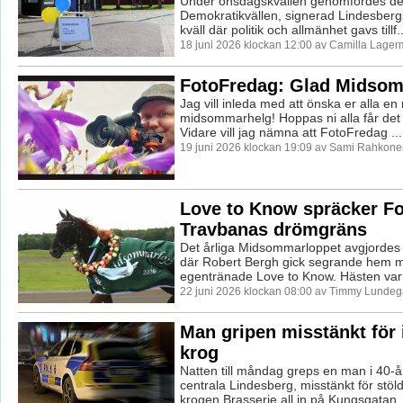
Under onsdagskvällen genomfördes den 
Demokratikvällen, signerad Lindesbe
kväll där politik och allmänhet gavs tillf..
18 juni 2026 klockan 12:00 av Camilla Lager
FotoFredag: Glad Midso
Jag vill inleda med att önska er alla en r
midsommarhelg! Hoppas ni alla får det ri
Vidare vill jag nämna att FotoFredag ...
19 juni 2026 klockan 19:09 av Sami Rahkone
Love to Know spräcker F
Travbanas drömgräns
Det årliga Midsommarloppet avgjordes
där Robert Bergh gick segrande hem m
egentränade Love to Know. Hästen var 
22 juni 2026 klockan 08:00 av Timmy Lundeg
Man gripen misstänkt för 
krog
Natten till måndag greps en man i 40-å
centrala Lindesberg, misstänkt för stöl
krogen Brasserie all in på Kungsgatan..