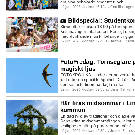
om sina nybakade studenter, och ...
12 juni 2026 klockan 15:13 av Camilla Lager
Bildspecial: Studentko
Strax efter klockan 13.00 på fredagen f
Kristinavägen total eufori. Festligt utsm
med dunkande musik flödande ur gigant
12 juni 2026 klockan 17:43 av Jennie Einarss
FotoFredag: Tornseglare p
magiskt ljus
FOTOKRÖNIKA: Under denna vecka har 
jakt efter en specifik fågelart. Det är n
den senaste tiden har lagt märke ...
12 juni 2026 klockan 19:33 av Sami Rahkone
Här firas midsommar i Li
kommun
En dag fylld av traditioner och glädje v
Dans kring midsommarstången, lekar 
festligheter står på programmet när å..
15 juni 2026 klockan 12:35 av Jennie Einarss