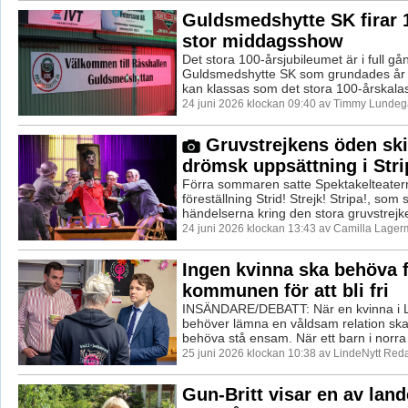
Guldsmedshytte SK firar 
stor middagsshow
Det stora 100-årsjubileumet är i full gå
Guldsmedshytte SK som grundades år
kan klassas som det stora 100-årskalase
24 juni 2026 klockan 09:40 av Timmy Lundeg
Gruvstrejkens öden ski
drömsk uppsättning i Stri
Förra sommaren satte Spektakelteater
föreställning Strid! Strejk! Stripa!, som 
händelserna kring den stora gruvstrejken
24 juni 2026 klockan 13:43 av Camilla Lager
Ingen kvinna ska behöva f
kommunen för att bli fri
INSÄNDARE/DEBATT: När en kvinna i 
behöver lämna en våldsam relation ska
behöva stå ensam. När ett barn i norra 
25 juni 2026 klockan 10:38 av LindeNytt Reda
Gun-Britt visar en av lan