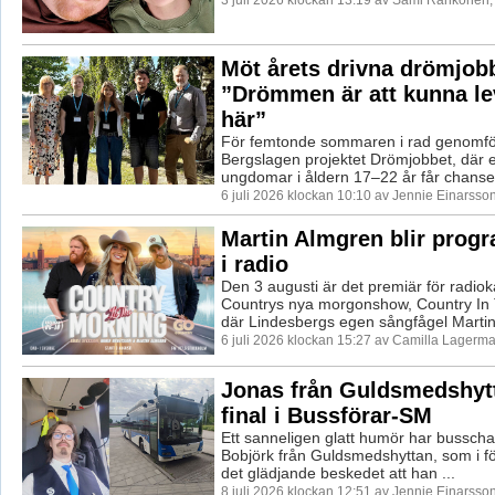
3 juli 2026 klockan 13:19 av Sami Rahkonen,
Möt årets drivna drömjob
”Drömmen är att kunna le
här”
För femtonde sommaren i rad genomf
Bergslagen projektet Drömjobbet, där et
ungdomar i åldern 17–22 år får chansen
6 juli 2026 klockan 10:10 av Jennie Einarsson
Martin Almgren blir prog
i radio
Den 3 augusti är det premiär för radio
Countrys nya morgonshow, Country In
där Lindesbergs egen sångfågel Martin
6 juli 2026 klockan 15:27 av Camilla Lagerma
Jonas från Guldsmedshytt
final i Bussförar-SM
Ett sanneligen glatt humör har bussch
Bobjörk från Guldsmedshyttan, som i fö
det glädjande beskedet att han ...
8 juli 2026 klockan 12:51 av Jennie Einarsson