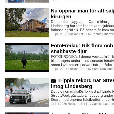
Nu öppnar man för att sä
kirurgen
Den anrika byggnaden Gamla kirurgen i
Lindesberg har förr i tiden varit sjukhu
förlossningsklinik. På senare år kom m
10 juli 2026 klockan 09:37 av Jennie Einarss
FotoFredag: Rik flora och
snabbaste djur
FOTOKRÖNIKA: I denna veckas krönika 
bilder tagna under mina senaste fotoäv
annat i två naturreservat i närområdet.
10 juli 2026 klockan 17:32 av Sami Rahkonen
Trippla rekord när Str
intog Lindesberg
Det blev en makalös folkfest på Linde
StreetWeek gästade Lindesberg under
förare med enorma hästkrafter under hu
11 juli 2026 klockan 18:14 av Camilla Lagerm