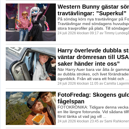
Western Bunny gästar sö
travtävlingar: ”Superkul”
På söndag körs nya travtävlingar på F
Travtävlingar med söndagens huvudspe
stora travprofiler på plats. Till söndagen
24 juli 2026 klockan 09:17 av Timmy Lundegå
Harry överlevde dubbla st
väntar drömresan till USA
saker händer inte oss”
När Harry Auer bara var åtta år gamm
av dubbla strokes, och livet förändrade
ögonblick. Från att vara ett friskt och ...
24 juli 2026 klockan 11:05 av Camilla Lagerm
FotoFredag: Skogens gul
fågelspan
FOTOKRÖNIKA: Tidigare denna vecka å
en lite längre fotorunda. Vid sådana till
först tänka ut vad jag vill ...
24 juli 2026 klockan 23:45 av Sami Rahkonen