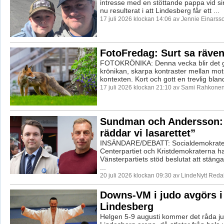
intresse med en stöttande pappa vid si
nu resulterat i att Lindesberg får ett ...
17 juli 2026 klockan 14:06 av Jennie Einarss
FotoFredag: Surt sa räve
FOTOKRÖNIKA: Denna vecka blir det go
krönikan, skarpa kontraster mellan mot
kontexten. Kort och gott en trevlig blan
17 juli 2026 klockan 21:10 av Sami Rahkonen
Sundman och Andersson:
räddar vi lasarettet”
INSÄNDARE/DEBATT: Socialdemokrate
Centerpartiet och Kristdemokraterna h
Vänsterpartiets stöd beslutat att stänga
...
20 juli 2026 klockan 09:30 av LindeNytt Reda
Downs-VM i judo avgörs i
Lindesberg
Helgen 5-9 augusti kommer det råda ju