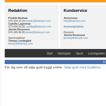
Redaktion
Kundservice
Fredrik Norman
Annonsera
076-234 24 24
fredrik@lindenytt.com
info@lindenytt.com
Camilla Lagerman
073-536 63 56
camilla@lindenytt.com
Annonsprislista
Jennie Einarsson
076-185 86 85
jennie@lindenytt.com
Ekonomi
Jennie Einarsson
Sportredaktion
jennie@lindenytt.com
Timmy Lundegård
timmy@lindenytt.com
Start
Näringsliv
Sport
Lunchguiden
Ex
För dig som vill sälja guld tryggt online:
Sälja guld med Guldbrev