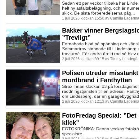
Sedan ett par veckor tillbaka har Linde
helt ny asfaltsbeläggning, och är nume
skick. De sista förberedelserna påg...
1 juli 2026 klockan 15:50 av Camilla Lagerma
Bakker vinner Bergslagsl
”Trevligt”
Fornaboda bjöd på spänning och känsl
Sommartrav stannade till i Lindesberg 
travturné. För andra året i rad så blev d
2 juli 2026 klockan 09:15 av Timmy Lundegår
Polisen utreder misstänkt
mordbrand i Fanthyttan
Strax innan klockan 03 på torsdagsmo
räddningstjänsten till en adress i Fanthy
om Lindesberg, där en garagebyggnad 
2 juli 2026 klockan 12:13 av Camilla Lagerma
FotoFredag Special: ”Det
klick”
FOTOKRÖNIKA: Denna veckas fotokrönik
specialare.