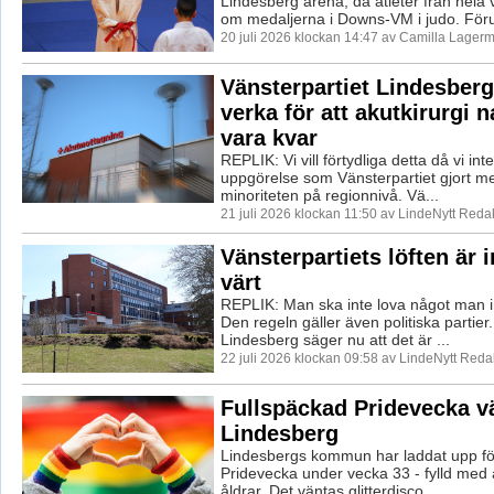
Lindesberg arena, då atleter från hela
om medaljerna i Downs-VM i judo. Föru
20 juli 2026 klockan 14:47 av Camilla Lager
Vänsterpartiet Lindesberg 
verka för att akutkirurgi n
vara kvar
REPLIK: Vi vill förtydliga detta då vi int
uppgörelse som Vänsterpartiet gjort m
minoriteten på regionnivå. Vä...
21 juli 2026 klockan 11:50 av LindeNytt Redak
Vänsterpartiets löften är i
värt
REPLIK: Man ska inte lova något man in
Den regeln gäller även politiska partier.
Lindesberg säger nu att det är ...
22 juli 2026 klockan 09:58 av LindeNytt Reda
Fullspäckad Pridevecka vä
Lindesberg
Lindesbergs kommun har laddat upp fö
Pridevecka under vecka 33 - fylld med ak
åldrar. Det väntas glitterdisco, ...