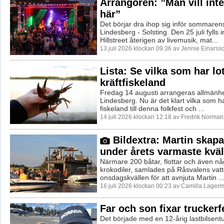
Arrangören: ”Man vill int
här”
Det börjar dra ihop sig inför sommarens
Lindesberg - Solsting. Den 25 juli fylls
Hillstreet återigen av livemusik, mat...
13 juli 2026 klockan 09:36 av Jennie Einarss
Lista: Se vilka som har lot
kräftfiskeland
Fredag 14 augusti arrangeras allmänhet
Lindesberg. Nu är det klart vilka som har
fiskeland till denna folkfest och ...
14 juli 2026 klockan 12:18 av Fredrik Norman
Bildextra: Martin skap
under årets varmaste kväl
Närmare 200 båtar, flottar och även n
krokodiler, samlades på Råsvalens vat
onsdagskvällen för att avnjuta Martin ..
16 juli 2026 klockan 00:23 av Camilla Lager
Far och son fixar truckerf
Det började med en 12-årig lastbilsentu