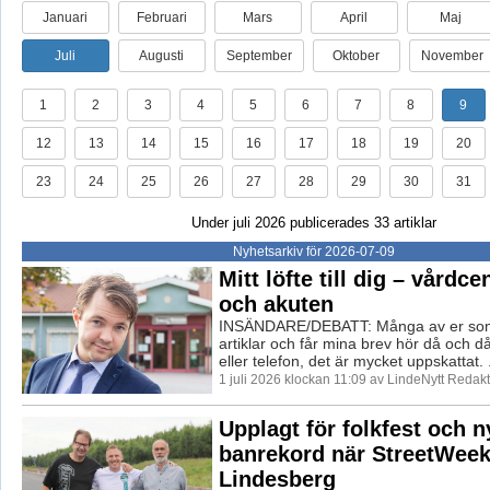
Januari
Februari
Mars
April
Maj
Juli
Augusti
September
Oktober
November
1
2
3
4
5
6
7
8
9
12
13
14
15
16
17
18
19
20
23
24
25
26
27
28
29
30
31
Under juli 2026 publicerades 33 artiklar
Nyhetsarkiv för 2026-07-09
Mitt löfte till dig – vårdce
och akuten
INSÄNDARE/DEBATT: Många av er som
artiklar och får mina brev hör då och då
eller telefon, det är mycket uppskattat. .
1 juli 2026 klockan 11:09 av LindeNytt Redakt
Upplagt för folkfest och n
banrekord när StreetWeek
Lindesberg