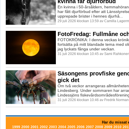
kvinna får djurförbud
En kvinna i 50-årsåldern, hemmahöran
har fått djurförbud efter att Länsstyrels
upprepade brister i hennes djurhå...
29 juli 2026 klockan 13:59 av Camilla Lager
FotoFredag: Fullmåne och
FOTOKRÖNIKA: I denna veckas krönika
fortsätta på mitt blandade tema med ol
jag lyckats fånga under veckan.
31 juli 2026 klockan 10:45 av Sami Rahkonen
Säsongens provfiske geno
gick det
Om två veckor arrangeras allmänhetens 
Lindesberg. Under sommaren har arra
Lindessjöns fiskevårdsområdesförening, 
31 juli 2026 klockan 10:46 av Fredrik Norman
Har du missat e
1999
2000
2001
2002
2003
2004
2005
2006
2007
2008
2009
2010
201