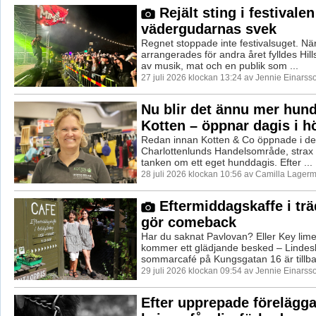
Rejält sting i festivalen
vädergudarnas svek
Regnet stoppade inte festivalsuget. När
arrangerades för andra året fylldes Hill
av musik, mat och en publik som ...
27 juli 2026 klockan 13:24 av Jennie Einarss
Nu blir det ännu mer hun
Kotten – öppnar dagis i h
Redan innan Kotten & Co öppnade i de
Charlottenlunds Handelsområde, strax i
tanken om ett eget hunddagis. Efter ...
28 juli 2026 klockan 10:56 av Camilla Lager
Eftermiddagskaffe i tr
gör comeback
Har du saknat Pavlovan? Eller Key lim
kommer ett glädjande besked – Lindes
sommarcafé på Kungsgatan 16 är tillba
29 juli 2026 klockan 09:54 av Jennie Einarss
Efter upprepade förelägg