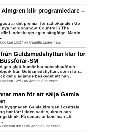
 Almgren blir programledare –
gusti är det premiär för radiokanalen Go
 nya morgonshow, Country In The
 där Lindesbergs egen sångfågel Martin
..
6 klockan 15:27 av Camilla Lagerman,
från Guldsmedshyttan klar för
i Bussförar-SM
eligen glatt humör har busschaufören
björk från Guldsmedshyttan, som i förra
ck det glädjande beskedet att han ...
6 klockan 12:51 av Jennie Einarsson,
nar man för att sälja Gamla
en
ka byggnaden Gamla kirurgen i centrala
g har förr i tiden varit sjukhus och
ingsklinik. På senare år kom man att
..
26 klockan 09:37 av Jennie Einarsson,