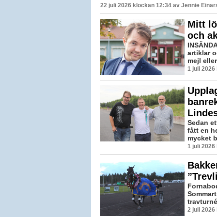
22 juli 2026 klockan 12:34 av
Jennie Einar
Mitt l
och a
INSÄNDA
artiklar 
mejl elle
1 juli 202
Upplag
banrek
Linde
Sedan et
fått en h
mycket br
1 juli 202
Bakker
”Trevl
Fornabod
Sommartr
travturné
2 juli 202