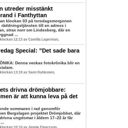
n utreder misstänkt
rand i Fanthyttan
nan klockan 03 på torsdagsmorgonen
räddningstjänsten till en adress i
an, strax norr om Lindesberg, där en
ggnad ...
6 klockan 12:13 av Camilla Lagerman,
edag Special: ”Det sade bara
IKA: Denna veckas fotokrönika blir en
cialare.
6 klockan 13:19 av Sami Rahkonen,
ets drivna drömjobbare:
en är att kunna leva på det
onde sommaren i rad genomför
en Bergslagen projektet Drömjobbet, där
 drivna ungdomar i åldern 17–22 år får
...
6 klockan 10:10 av Jennie Einarsson,