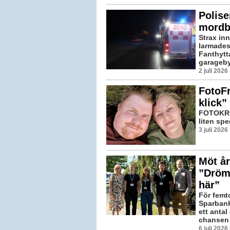
Polise
mordb
Strax in
larmades 
Fanthytt
garageby
2 juli 202
FotoFr
klick”
FOTOKRÖN
liten spe
3 juli 202
Möt år
”Drömm
här”
För femt
Sparbank
ett antal
chansen 
6 juli 202