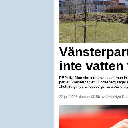
Vänsterpart
inte vatten 
REPLIK: Man ska inte lova något man inte 
partier. Vänsterpartiet i Lindesberg säger n
akutkirurgin på Lindesbergs lasarett, ett lö
22 juli 2026 klockan 09:58 av
LindeNytt Red