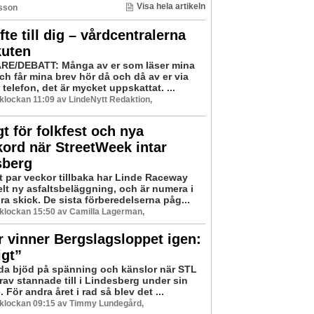
Visa hela artikeln
sson
öfte till dig – vårdcentralerna
kuten
RE/DEBATT: Många av er som läser mina
och får mina brev hör då och då av er via
r telefon, det är mycket uppskattat. ...
6 klockan 11:09 av LindeNytt Redaktion,
t för folkfest och nya
ord när StreetWeek intar
sberg
t par veckor tillbaka har Linde Raceway
elt ny asfaltsbeläggning, och är numera i
a skick. De sista förberedelserna påg...
6 klockan 15:50 av Camilla Lagerman,
 vinner Bergslagsloppet igen:
igt”
a bjöd på spänning och känslor när STL
av stannade till i Lindesberg under sin
. För andra året i rad så blev det ...
6 klockan 09:15 av Timmy Lundegård,