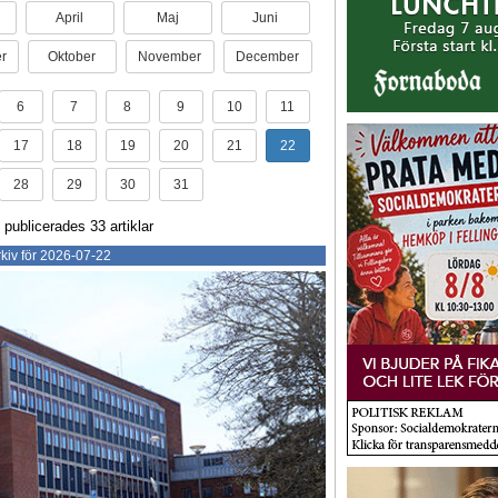
April
Maj
Juni
r
Oktober
November
December
6
7
8
9
10
11
17
18
19
20
21
22
28
29
30
31
 publicerades 33 artiklar
kiv för 2026-07-22