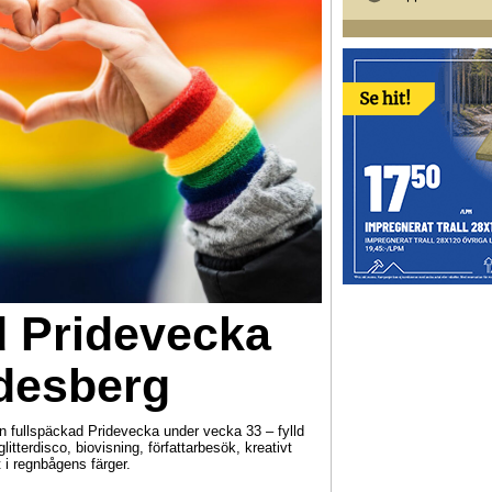
d Pridevecka
ndesberg
 fullspäckad Pridevecka under vecka 33 – fylld
glitterdisco, biovisning, författarbesök, kreativt
 i regnbågens färger.