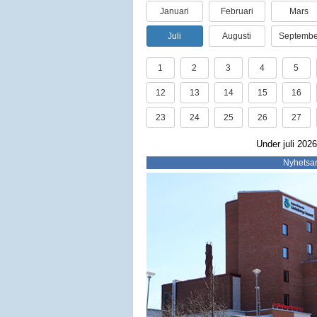
Januari
Februari
Mars
Juli
Augusti
Septembe
1
2
3
4
5
12
13
14
15
16
23
24
25
26
27
Under juli 2026
Nyhetsar