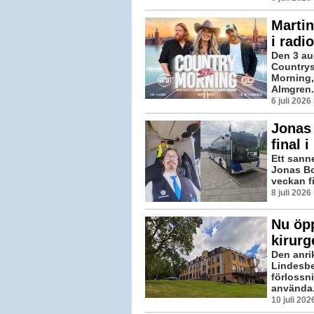
Martin
i radio
Den 3 au
Countrys
Morning,
Almgren.
6 juli 202
Jonas 
final 
Ett sann
Jonas Bo
veckan fi
8 juli 202
Nu öpp
kirurg
Den anri
Lindesber
förlossn
använda.
10 juli 20