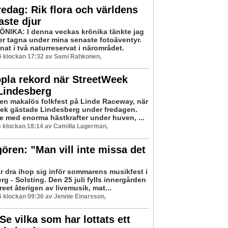
edag: Rik flora och världens
ste djur
IKA: I denna veckas krönika tänkte jag
der tagna under mina senaste fotoäventyr.
at i två naturreservat i närområdet.
26 klockan 17:32 av Sami Rahkonen,
pla rekord när StreetWeek
Lindesberg
 en makalös folkfest på Linde Raceway, när
ek gästade Lindesberg under fredagen.
re med enorma hästkrafter under huven, ...
26 klockan 18:14 av Camilla Lagerman,
ören: ”Man vill inte missa det
ar dra ihop sig inför sommarens musikfest i
g - Solsting. Den 25 juli fylls innergården
treet återigen av livemusik, mat...
26 klockan 09:36 av Jennie Einarsson,
 Se vilka som har lottats ett