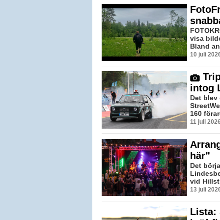
FotoFr
snabba
FOTOKRÖN
visa bil
Bland ann
10 juli 20
Trip
intog 
Det blev
StreetWe
160 föra
11 juli 20
Arrang
här”
Det börj
Lindesber
vid Hills
13 juli 20
Lista: