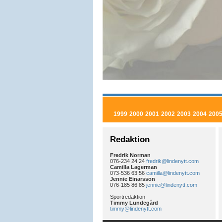
1999
2000
2001
2002
2003
2004
200
Redaktion
Fredrik Norman
076-234 24 24
fredrik@lindenytt.com
Camilla Lagerman
073-536 63 56
camilla@lindenytt.com
Jennie Einarsson
076-185 86 85
jennie@lindenytt.com
Sportredaktion
Timmy Lundegård
timmy@lindenytt.com