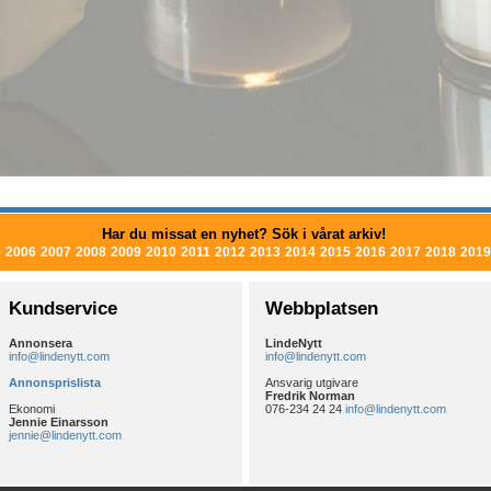
Har du missat en nyhet? Sök i vårat arkiv!
5
2006
2007
2008
2009
2010
2011
2012
2013
2014
2015
2016
2017
2018
2019
Kundservice
Webbplatsen
Annonsera
LindeNytt
info@lindenytt.com
info@lindenytt.com
Annonsprislista
Ansvarig utgivare
Fredrik Norman
Ekonomi
076-234 24 24
info@lindenytt.com
Jennie Einarsson
jennie@lindenytt.com