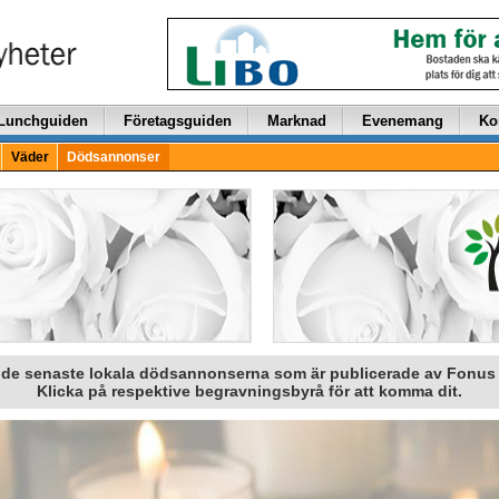
Lunchguiden
Företagsguiden
Marknad
Evenemang
Ko
Väder
Dödsannonser
u de senaste lokala dödsannonserna som är publicerade av Fonus
Klicka på respektive begravningsbyrå för att komma dit.