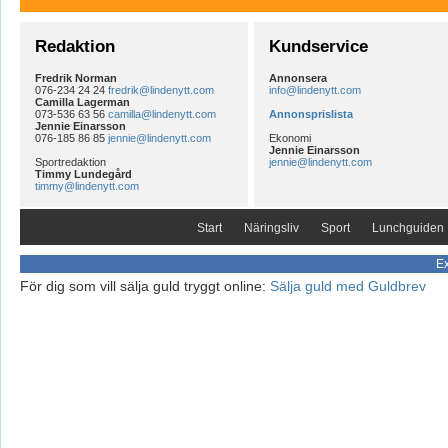
Redaktion
Kundservice
Fredrik Norman
Annonsera
076-234 24 24
fredrik@lindenytt.com
info@lindenytt.com
Camilla Lagerman
073-536 63 56
camilla@lindenytt.com
Annonsprislista
Jennie Einarsson
076-185 86 85
jennie@lindenytt.com
Ekonomi
Jennie Einarsson
Sportredaktion
jennie@lindenytt.com
Timmy Lundegård
timmy@lindenytt.com
Start
Näringsliv
Sport
Lunchguiden
Ex
För dig som vill sälja guld tryggt online:
Sälja guld med Guldbrev