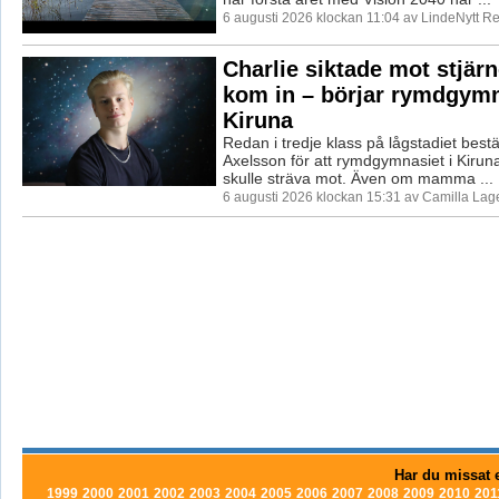
6 augusti 2026 klockan 11:04 av LindeNytt Re
Charlie siktade mot stjär
kom in – börjar rymdgymn
Kiruna
Redan i tredje klass på lågstadiet best
Axelsson för att rymdgymnasiet i Kirun
skulle sträva mot. Även om mamma ...
6 augusti 2026 klockan 15:31 av Camilla La
Har du missat e
1999
2000
2001
2002
2003
2004
2005
2006
2007
2008
2009
2010
201