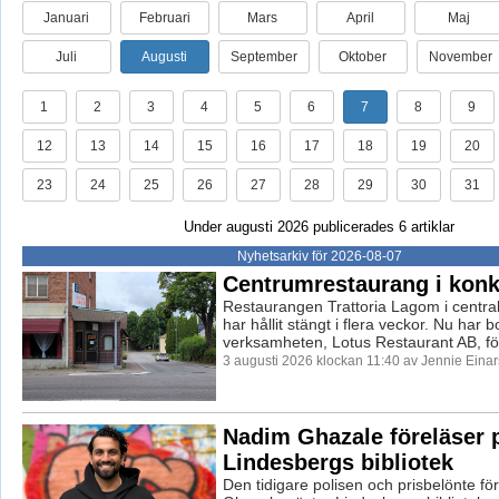
Januari
Februari
Mars
April
Maj
Juli
Augusti
September
Oktober
November
1
2
3
4
5
6
7
8
9
12
13
14
15
16
17
18
19
20
23
24
25
26
27
28
29
30
31
Under augusti 2026 publicerades 6 artiklar
Nyhetsarkiv för 2026-08-07
Centrumrestaurang i kon
Restaurangen Trattoria Lagom i centra
har hållit stängt i flera veckor. Nu har
verksamheten, Lotus Restaurant AB, fö.
3 augusti 2026 klockan 11:40 av Jennie Einar
Nadim Ghazale föreläser 
Lindesbergs bibliotek
Den tidigare polisen och prisbelönte f