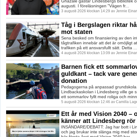
Ghazale gästar Lindesbergs bibliotek
augusti. I föreläsningen "Vägen fr...
3 augusti 2026 klockan 14:29 av Jennie Eina
Tåg i Bergslagen riktar hå
mot staten
Sena besked om finansiering av den in
tågtrafiken innebär att det är omöjligt a
trafiken på ett ansvarsfullt sätt. Detta ...
4 augusti 2026 klockan 13:09 av Jennie Eina
Barnen fick ett sommarlo
guldkant – tack vare gene
donation
Pedagogerna på anpassad grundskola
Lindbackaskolan i Lindesberg ville ge si
ett sommarlov fyllt med roliga och minn
5 augusti 2026 klockan 12:46 av Camilla La
Ett år med Vision 2040 – 
känner att Lindesberg rör
INSÄNDARE/DEBATT: Jag har bott i Li
och jag brukar inte slänga mig med sto
här första året med Vision 2040 har ...