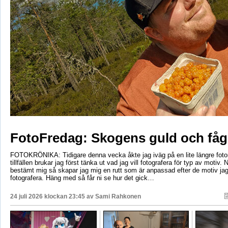
FotoFredag: Skogens guld och fåg
FOTOKRÖNIKA: Tidigare denna vecka åkte jag iväg på en lite längre foto
tillfällen brukar jag först tänka ut vad jag vill fotografera för typ av motiv. 
bestämt mig så skapar jag mig en rutt som är anpassad efter de motiv ja
fotografera. Häng med så får ni se hur det gick…
24 juli 2026 klockan 23:45 av
Sami Rahkonen