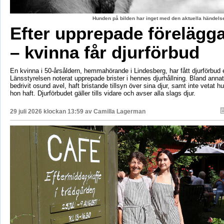
Hunden på bilden har inget med den aktuella händelse
Efter upprepade förelägg
– kvinna får djurförbud
En kvinna i 50-årsåldern, hemmahörande i Lindesberg, har fått djurförbud e
Länsstyrelsen noterat upprepade brister i hennes djurhållning. Bland anna
bedrivit osund avel, haft bristande tillsyn över sina djur, samt inte vetat 
hon haft. Djurförbudet gäller tills vidare och avser alla slags djur.
29 juli 2026 klockan 13:59 av
Camilla Lagerman