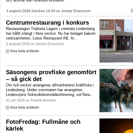
och ansvar kan förändra livsbanor.
3 augusti 2026 klockan 14:29 av
Jennie Einarsson
Centrumrestaurang i konkurs
Restaurangen Trattoria Lagom i centrala Lindesberg
har hållit stängt i flera veckor. Nu har bolaget bakom
verksamheten, Lotus Restaurant AB, fö...
3 augusti 2026 av Jennie Einarsson
Visa hela artikeln
Säsongens provfiske genomfört
– så gick det
Om två veckor arrangeras allmänhetens kräftfiske i
Lindesberg. Under sommaren har arrangören,
Lindessjöns fiskevårdsområdesförening, vid flera...
31 juli 2026 av Fredrik Norman
Visa hela artikeln
FotoFredag: Fullmåne och
kärlek