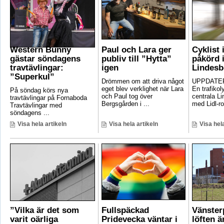
Western Bunny
Paul och Lara ger
Cyklist 
gästar söndagens
publiv till ”Hytta”
påkörd i
travtävlingar:
igen
Lindesb
”Superkul”
Drömmen om att driva något
UPPDATER
eget blev verklighet när Lara
En trafikoly
På söndag körs nya
och Paul tog över
centrala Li
travtävlingar på Fornaboda
Bergsgården i ...
med Lidl-ro
Travtävlingar med
söndagens ...
Visa hela artikeln
Visa hela artikeln
Visa hela
”Vilka är det som
Fullspäckad
Vänster
varit oärliga
Pridevecka väntar i
löften ä