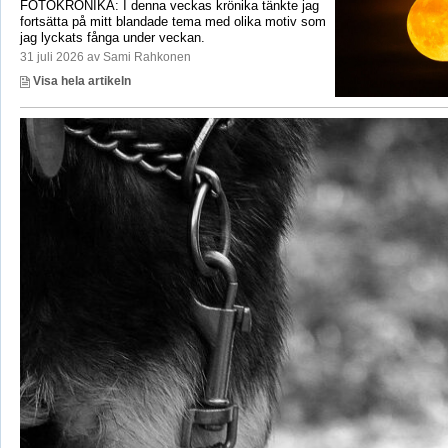
FOTOKRÖNIKA: I denna veckas krönika tänkte jag
fortsätta på mitt blandade tema med olika motiv som
jag lyckats fånga under veckan.
31 juli 2026 av Sami Rahkonen
Visa hela artikeln