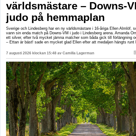
världsmästare – Downs-V
judo på hemmaplan
Sverige och Lindesberg har en ny världsmästare i 16-åriga Ellen Almlöf, 
vann sin enda match på Downs-VM i judo i Lindesberg arena. Amanda Orr
ett silver, efter två mycket jämna matcher som båda gick till förlängning
– Ettan är bäst! sade en mycket glad Ellen efter att medaljen hängts runt
7 augusti 2026 klockan 15:48 av
Camilla Lagerman