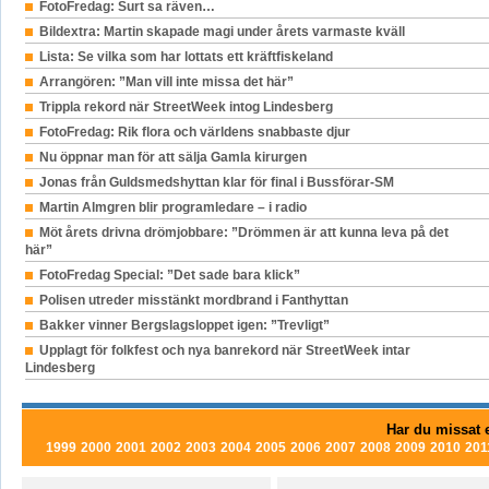
FotoFredag: Surt sa räven…
Bildextra: Martin skapade magi under årets varmaste kväll
Lista: Se vilka som har lottats ett kräftfiskeland
Arrangören: ”Man vill inte missa det här”
Trippla rekord när StreetWeek intog Lindesberg
FotoFredag: Rik flora och världens snabbaste djur
Nu öppnar man för att sälja Gamla kirurgen
Jonas från Guldsmedshyttan klar för final i Bussförar-SM
Martin Almgren blir programledare – i radio
Möt årets drivna drömjobbare: ”Drömmen är att kunna leva på det
här”
FotoFredag Special: ”Det sade bara klick”
Polisen utreder misstänkt mordbrand i Fanthyttan
Bakker vinner Bergslagsloppet igen: ”Trevligt”
Upplagt för folkfest och nya banrekord när StreetWeek intar
Lindesberg
Har du missat e
1999
2000
2001
2002
2003
2004
2005
2006
2007
2008
2009
2010
201