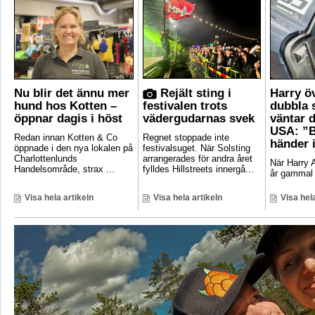
Nu blir det ännu mer
Rejält sting i
Harry ö
hund hos Kotten –
festivalen trots
dubbla 
öppnar dagis i höst
vädergudarnas svek
väntar d
USA: ”B
Redan innan Kotten & Co
Regnet stoppade inte
händer 
öppnade i den nya lokalen på
festivalsuget. När Solsting
Charlottenlunds
arrangerades för andra året
När Harry A
Handelsområde, strax ...
fylldes Hillstreets innergå...
år gammal 
Visa hela artikeln
Visa hela artikeln
Visa hela