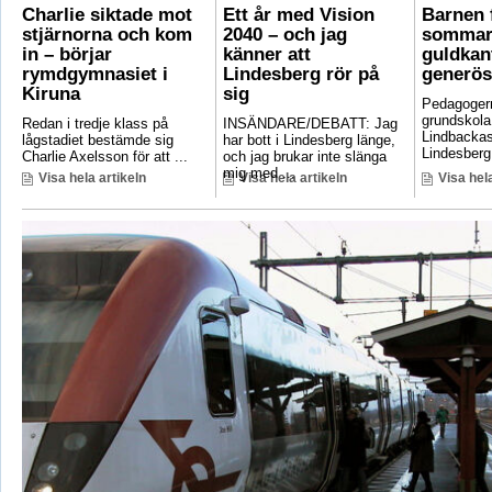
Charlie siktade mot
Ett år med Vision
Barnen f
stjärnorna och kom
2040 – och jag
sommar
in – börjar
känner att
guldkant
rymdgymnasiet i
Lindesberg rör på
generös
Kiruna
sig
Pedagoger
grundskola
Redan i tredje klass på
INSÄNDARE/DEBATT: Jag
Lindbackas
lågstadiet bestämde sig
har bott i Lindesberg länge,
Lindesberg 
Charlie Axelsson för att ...
och jag brukar inte slänga
mig med ...
Visa hela artikeln
Visa hela artikeln
Visa hela