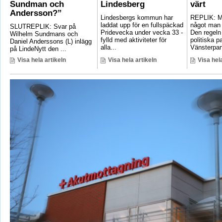
Sundman och
Lindesberg
värt
Andersson?”
Lindesbergs kommun har
REPLIK: Ma
laddat upp för en fullspäckad
något man 
SLUTREPLIK: Svar på
Pridevecka under vecka 33 -
Den regeln
Wilhelm Sundmans och
fylld med aktiviteter för
politiska pa
Daniel Anderssons (L) inlägg
alla...
Vänsterpart
på LindeNytt den ...
Visa hela artikeln
Visa hela artikeln
Visa hela