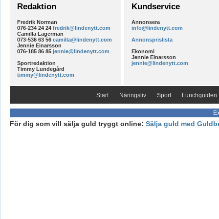
Redaktion
Kundservice
Fredrik Norman
Annonsera
076-234 24 24
fredrik@lindenytt.com
info@lindenytt.com
Camilla Lagerman
073-536 63 56
camilla@lindenytt.com
Annonsprislista
Jennie Einarsson
076-185 86 85
jennie@lindenytt.com
Ekonomi
Jennie Einarsson
Sportredaktion
jennie@lindenytt.com
Timmy Lundegård
timmy@lindenytt.com
Start
Näringsliv
Sport
Lunchguiden
Ex
För dig som vill sälja guld tryggt online:
Sälja guld med Guldb