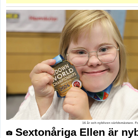
16 år och nybliven världsmästare. F
Sextonåriga Ellen är ny