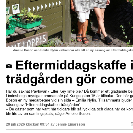
Amelie Boson och Emilia Nylin välkomnar alla till en ny säsong av Eftermiddagskaf
Eftermiddagskaffe 
trädgården gör com
Har du saknat Pavlovan? Eller Key lime pie? Då kommer ett glädjande be
Lindesbergs mysiga sommarcafé på Kungsgatan 16 är tillbaka. Den här g
Boson en ny medarbetare vid sin sida – Emilia Nylin. Tillsammans bjuder de
säsong av ”Eftermiddagskaffe i trädgården”.
– De gäster som har varit här tidigare blir så lyckliga och glada när de ko
blir lite av en samlingsplats, säger Amelie Boson.
29 juli 2026 klockan 09:54 av
Jennie Einarsson