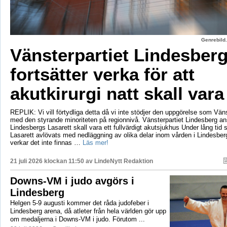
Genrebild.
Vänsterpartiet Lindesber
fortsätter verka för att
akutkirurgi natt skall vara
REPLIK: Vi vill förtydliga detta då vi inte stödjer den uppgörelse som Vänst
med den styrande minoriteten på regionnivå. Vänsterpartiet Lindesberg an
Lindesbergs Lasarett skall vara ett fullvärdigt akutsjukhus Under lång tid
Lasarett avlövats med nedläggning av olika delar inom vården i Lindesberg
verkar det inte finnas …
Läs mer!
21 juli 2026 klockan 11:50 av
LindeNytt Redaktion
Downs-VM i judo avgörs i
Lindesberg
Helgen 5-9 augusti kommer det råda judofeber i
Lindesberg arena, då atleter från hela världen gör upp
om medaljerna i Downs-VM i judo. Förutom ...