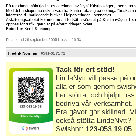
På torsdagen påbörjades asfalteringen av ”nya” Kristinavägen, med start v
Med detta slipper nu också våra trafikanter reta sig på de höga ”trösklarn
infarterna till närliggande butiker. Lidlparkeringen i synnerhet.
Asfalteringsarbetet kommer nu att fortsätta söderut på Kristinavägen. Exa
öppnas för trafik igen var på eftermiddagen okänt.
Foto:
Per-Bertil Stenberg
Publicerad 29 september 2005 klockan 16:53
Fredrik Norman ,
0581-61 71 71
Tack för ert stöd!
LindeNytt vill passa på o
alla er som genom swish
har stöttat och hjälpt oss 
bedriva vår verksamhet.
Era gåvor gör skillnad. Vi
också stötta LindeNytt?
Swishnr:
123-053 19 05