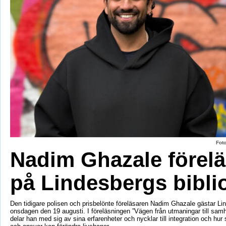
Fot
Nadim Ghazale förelä
på Lindesbergs bibli
Den tidigare polisen och prisbelönte föreläsaren Nadim Ghazale gästar Lin
onsdagen den 19 augusti. I föreläsningen ”Vägen från utmaningar till sa
delar han med sig av sina erfarenheter och nycklar till integration och hur