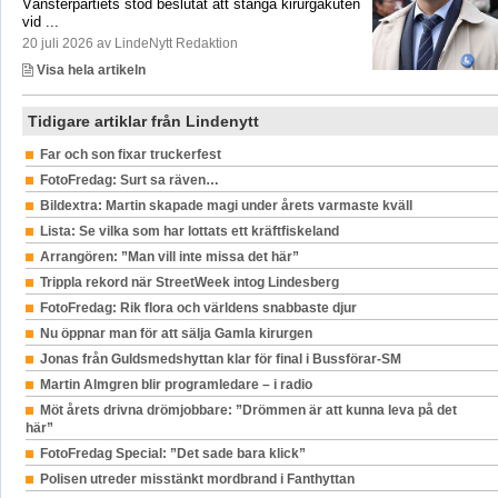
Vänsterpartiets stöd beslutat att stänga kirurgakuten
vid ...
20 juli 2026 av LindeNytt Redaktion
Visa hela artikeln
Tidigare artiklar från Lindenytt
Far och son fixar truckerfest
FotoFredag: Surt sa räven…
Bildextra: Martin skapade magi under årets varmaste kväll
Lista: Se vilka som har lottats ett kräftfiskeland
Arrangören: ”Man vill inte missa det här”
Trippla rekord när StreetWeek intog Lindesberg
FotoFredag: Rik flora och världens snabbaste djur
Nu öppnar man för att sälja Gamla kirurgen
Jonas från Guldsmedshyttan klar för final i Bussförar-SM
Martin Almgren blir programledare – i radio
Möt årets drivna drömjobbare: ”Drömmen är att kunna leva på det
här”
FotoFredag Special: ”Det sade bara klick”
Polisen utreder misstänkt mordbrand i Fanthyttan