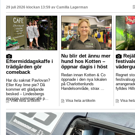
29 juli 2026 klockan 13:59 av
Camilla Lagerman
Nu blir det ännu mer
Rejäl
Eftermiddagskaffe i
hund hos Kotten –
festival
trädgården gör
öppnar dagis i höst
vädergu
comeback
Redan innan Kotten & Co
Regnet sto
öppnade i den nya lokalen
festivalsug
Har du saknat Pavlovan?
på Charlottenlunds
arrangerade
Eller Key lime pie? Då
Handelsområde, strax ...
fylldes Hill
kommer ett glädjande
besked – Lindesbergs
mysiga sommarcafé p...
Visa hela artikeln
Visa hela artikeln
Visa hela