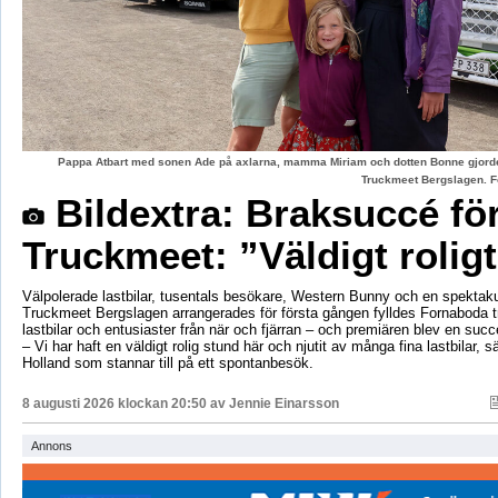
Pappa Atbart med sonen Ade på axlarna, mamma Miriam och dotten Bonne gjord
Truckmeet Bergslagen. F
Bildextra: Braksuccé fö
Truckmeet: ”Väldigt rolig
Välpolerade lastbilar, tusentals besökare, Western Bunny och en spektaku
Truckmeet Bergslagen arrangerades för första gången fylldes Fornaboda 
lastbilar och entusiaster från när och fjärran – och premiären blev en succ
– Vi har haft en väldigt rolig stund här och njutit av många fina lastbilar, s
Holland som stannar till på ett spontanbesök.
8 augusti 2026 klockan 20:50 av
Jennie Einarsson
Annons