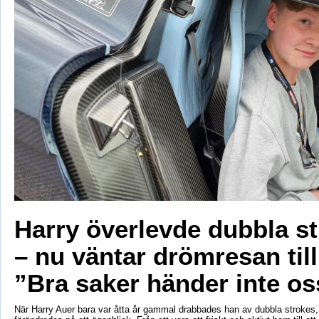
Harry överlevde dubbla s
– nu väntar drömresan til
”Bra saker händer inte os
När Harry Auer bara var åtta år gammal drabbades han av dubbla strokes, 