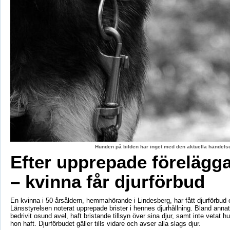
Hunden på bilden har inget med den aktuella händelse
Efter upprepade förelägg
– kvinna får djurförbud
En kvinna i 50-årsåldern, hemmahörande i Lindesberg, har fått djurförbud e
Länsstyrelsen noterat upprepade brister i hennes djurhållning. Bland anna
bedrivit osund avel, haft bristande tillsyn över sina djur, samt inte vetat 
hon haft. Djurförbudet gäller tills vidare och avser alla slags djur.