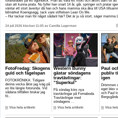
förändrades på ett ögonblick. Från att vara ett friskt och aktivt barn till att si
utan att kunna prata. Nu fyller han snart 14 år, går, springer och pratar ige
väntar ett stort äventyr då han och hans mamma ska åka till USA tillsa
bilmärket Koenigsegg, tack vare stiftelsen Lean On Me.
– Hur tackar man för något sådant här? Det är ju så stort, säger mamma 
24 juli 2026 klockan 11:05 av
Camilla Lagerman
FotoFredag: Skogens
Western Bunny
Paul oc
guld och fågelspan
gästar söndagens
publiv t
travtävlingar:
igen
FOTOKRÖNIKA: Tidigare
”Superkul”
denna vecka åkte jag iväg på
Drömmen om
en lite längre fotorunda. Vid
eget blev v
På söndag körs nya
sådana tillfällen brukar jag
och Paul t
travtävlingar på Fornaboda
fö...
Bergsgården
Travtävlingar med
söndagens ...
Visa hela artikeln
Visa hela artikeln
Visa hela