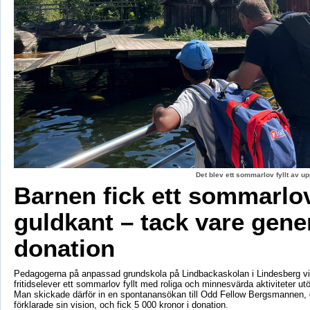
Det blev ett sommarlov fyllt av up
Barnen fick ett sommarl
guldkant – tack vare gene
donation
Pedagogerna på anpassad grundskola på Lindbackaskolan i Lindesberg vil
fritidselever ett sommarlov fyllt med roliga och minnesvärda aktiviteter utö
Man skickade därför in en spontanansökan till Odd Fellow Bergsmannen,
förklarade sin vision, och fick 5 000 kronor i donation.