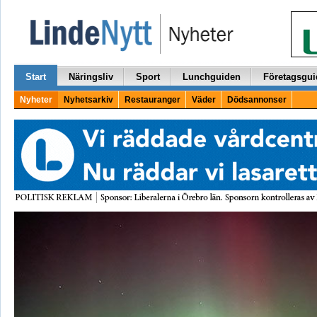
Start
Näringsliv
Sport
Lunchguiden
Företagsgui
Nyheter
Nyhetsarkiv
Restauranger
Väder
Dödsannonser