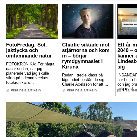
FotoFredag: Sol,
Charlie siktade mot
Ett år 
jaktlycka och
stjärnorna och kom
2040 – 
omfamnande natur
in – börjar
känner a
rymdgymnasiet i
Lindesb
FOTOKRÖNIKA: För några
Kiruna
sig
dagar sedan, när jag
planerade vad jag skulle
Redan i tredje klass på
INSÄNDAR
sikta på i denna veckas
lågstadiet bestämde sig
har bott i 
fotokrönika, s...
Charlie Axelsson för att ...
och jag bru
mig med ..
Visa hela artikeln
Visa hela artikeln
Visa hela