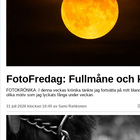
FotoFredag: Fullmåne och 
FOTOKRÖNIKA: I denna veckas krönika tänkte jag fortsätta på mitt bla
olika motiv som jag lyckats fånga under veckan.
31 juli 2026 klockan 10:45 av
Sami Rahkonen