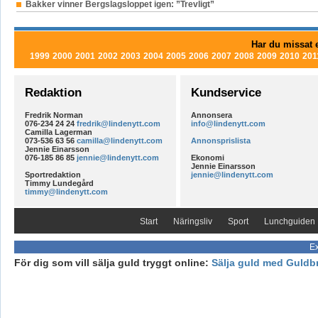
Bakker vinner Bergslagsloppet igen: ”Trevligt”
Har du missat e
1999
2000
2001
2002
2003
2004
2005
2006
2007
2008
2009
2010
201
Redaktion
Kundservice
Fredrik Norman
Annonsera
076-234 24 24
fredrik@lindenytt.com
info@lindenytt.com
Camilla Lagerman
073-536 63 56
camilla@lindenytt.com
Annonsprislista
Jennie Einarsson
076-185 86 85
jennie@lindenytt.com
Ekonomi
Jennie Einarsson
Sportredaktion
jennie@lindenytt.com
Timmy Lundegård
timmy@lindenytt.com
Start
Näringsliv
Sport
Lunchguiden
Ex
För dig som vill sälja guld tryggt online:
Sälja guld med Guldb