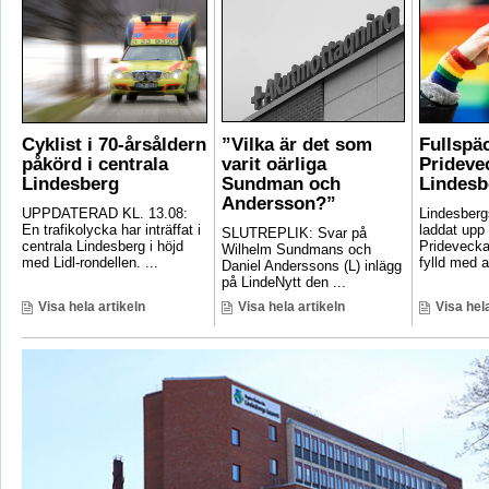
Cyklist i 70-årsåldern
”Vilka är det som
Fullspä
påkörd i centrala
varit oärliga
Pridevec
Lindesberg
Sundman och
Lindesb
Andersson?”
UPPDATERAD KL. 13.08:
Lindesber
En trafikolycka har inträffat i
laddat upp 
SLUTREPLIK: Svar på
centrala Lindesberg i höjd
Pridevecka
Wilhelm Sundmans och
med Lidl-rondellen. ...
fylld med ak
Daniel Anderssons (L) inlägg
på LindeNytt den ...
Visa hela artikeln
Visa hela artikeln
Visa hela