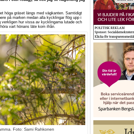
n det höga gräset längs med vägkanten. Samtidigt
nere på marken medan alla kycklingar flög upp i
verkligen hur vissa av kycklingarna lutade och
t höra vart hönans läte kom ifrån.
 mamma. Foto: Sami Rahkonen