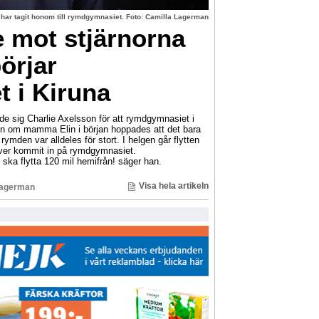
 har tagit honom till rymdgymnasiet. Foto: Camilla Lagerman
e mot stjärnorna
örjar
 i Kiruna
de sig Charlie Axelsson för att rymdgymnasiet i
en om mamma Elin i början hoppades att det bara
 rymden var alldeles för stort. I helgen går flytten
lever kommit in på rymdgymnasiet.
jag ska flytta 120 mil hemifrån! säger han.
Visa hela artikeln
Lagerman