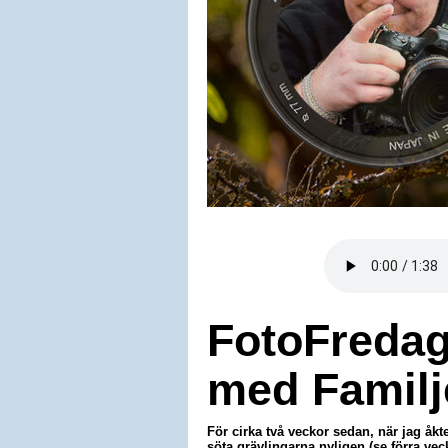
FotoFredag:
med Familj
För cirka två veckor sedan, när jag å
söta grävlingarna nyligen (se förra vec