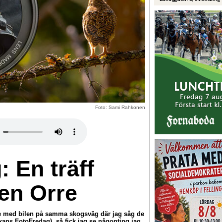
Foto: Sami Rahkonen
 En träff
en Orre
kte med bilen på samma skogsväg där jag såg de
kans FotoFredag), så fick jag se någonting jag