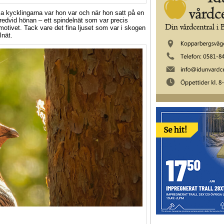
 visa kycklingarna var hon var och när hon satt på en
bredvid hönan – ett spindelnät som var precis
motivet. Tack vare det fina ljuset som var i skogen
lnät.