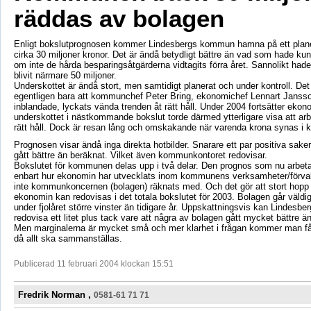
räddas av bolagen
Enligt bokslutprognosen kommer Lindesbergs kommun hamna på ett plane
cirka 30 miljoner kronor. Det är ändå betydligt bättre än vad som hade kunn
om inte de hårda besparingsåtgärderna vidtagits förra året. Sannolikt had
blivit närmare 50 miljoner.
Underskottet är ändå stort, men samtidigt planerat och under kontroll. Det 
egentligen bara att kommunchef Peter Bring, ekonomichef Lennart Janss
inblandade, lyckats vända trenden åt rätt håll. Under 2004 fortsätter eko
underskottet i nästkommande bokslut torde därmed ytterligare visa att arbe
rätt håll. Dock är resan lång och omskakande när varenda krona synas 
Prognosen visar ändå inga direkta hotbilder. Snarare ett par positiva sake
gått bättre än beräknat. Vilket även kommunkontoret redovisar.
Bokslutet för kommunen delas upp i två delar. Den prognos som nu arbeta
enbart hur ekonomin har utvecklats inom kommunens verksamheter/förvalt
inte kommunkoncernen (bolagen) räknats med. Och det gör att stort hopp 
ekonomin kan redovisas i det totala bokslutet för 2003. Bolagen går väldi
under fjolåret större vinster än tidigare år. Uppskattningsvis kan Lindesb
redovisa ett litet plus tack vare att några av bolagen gått mycket bättre ä
Men marginalerna är mycket små och mer klarhet i frågan kommer man få
då allt ska sammanställas.
Publicerad 11 februari 2004 klockan 15:51
Fredrik Norman ,
0581-61 71 71