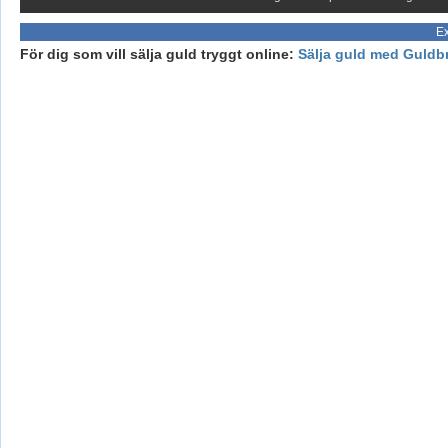
Ex
För dig som vill sälja guld tryggt online:
Sälja guld med Guldb