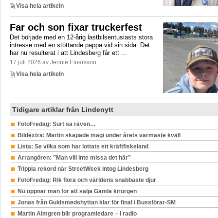
Visa hela artikeln
Far och son fixar truckerfest
Det började med en 12-årig lastbilsentusiasts stora
intresse med en stöttande pappa vid sin sida. Det
har nu resulterat i att Lindesberg får ett ...
17 juli 2026 av Jennie Einarsson
Visa hela artikeln
Tidigare artiklar från Lindenytt
FotoFredag: Surt sa räven…
Bildextra: Martin skapade magi under årets varmaste kväll
Lista: Se vilka som har lottats ett kräftfiskeland
Arrangören: ”Man vill inte missa det här”
Trippla rekord när StreetWeek intog Lindesberg
FotoFredag: Rik flora och världens snabbaste djur
Nu öppnar man för att sälja Gamla kirurgen
Jonas från Guldsmedshyttan klar för final i Bussförar-SM
Martin Almgren blir programledare – i radio