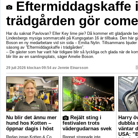
Eftermiddagskaffe 
trädgården gör com
Har du saknat Pavlovan? Eller Key lime pie? Då kommer ett glädjande be
Lindesbergs mysiga sommarcafé på Kungsgatan 16 är tillbaka. Den här g
Boson en ny medarbetare vid sin sida – Emilia Nylin. Tillsammans bjuder de
säsong av ”Eftermiddagskaffe i trädgården”.
– De gäster som har varit här tidigare blir så lyckliga och glada när de ko
blir lite av en samlingsplats, säger Amelie Boson.
29 juli 2026 klockan 09:54 av
Jennie Einarsson
Nu blir det ännu mer
Rejält sting i
Harry ö
hund hos Kotten –
festivalen trots
dubbla 
öppnar dagis i höst
vädergudarnas svek
väntar d
USA: ”B
Redan innan Kotten & Co
Regnet stoppade inte