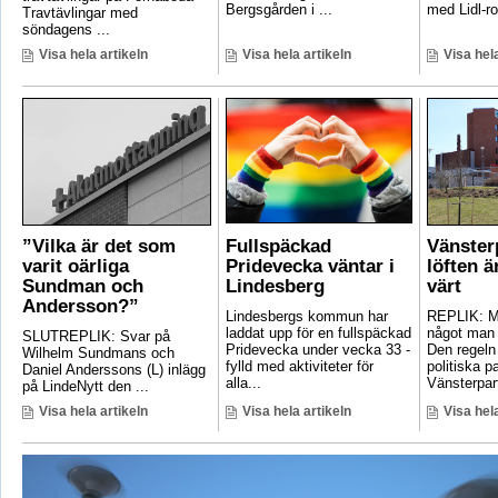
Bergsgården i ...
med Lidl-ro
Travtävlingar med
söndagens ...
Visa hela artikeln
Visa hela artikeln
Visa hela
”Vilka är det som
Fullspäckad
Vänster
varit oärliga
Pridevecka väntar i
löften ä
Sundman och
Lindesberg
värt
Andersson?”
Lindesbergs kommun har
REPLIK: Ma
laddat upp för en fullspäckad
något man 
SLUTREPLIK: Svar på
Pridevecka under vecka 33 -
Den regeln
Wilhelm Sundmans och
fylld med aktiviteter för
politiska pa
Daniel Anderssons (L) inlägg
alla...
Vänsterpart
på LindeNytt den ...
Visa hela artikeln
Visa hela artikeln
Visa hela