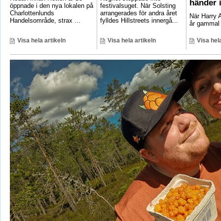
händer 
öppnade i den nya lokalen på
festivalsuget. När Solsting
Charlottenlunds
arrangerades för andra året
När Harry A
Handelsområde, strax ...
fylldes Hillstreets innergå...
år gammal 
Visa hela artikeln
Visa hela artikeln
Visa hela