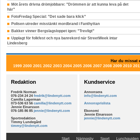
Möt årets drivna drömjobbare: ”Drömmen är att kunna leva på det
här”
FotoFredag Special: ”Det sade bara klick”
Polisen utreder misstänkt mordbrand i Fanthyttan
Bakker vinner Bergslagsloppet igen: ”Trevligt”
Upplagt för folkfest och nya banrekord när StreetWeek intar
Lindesberg
Har du missat e
1999
2000
2001
2002
2003
2004
2005
2006
2007
2008
2009
2010
201
Redaktion
Kundservice
Fredrik Norman
Annonsera
076-234 24 24
fredrik@lindenytt.com
info@lindenytt.com
Camilla Lagerman
073-536 63 56
camilla@lindenytt.com
Annonsprislista
Jennie Einarsson
076-185 86 85
jennie@lindenytt.com
Ekonomi
Jennie Einarsson
Sportredaktion
jennie@lindenytt.com
Timmy Lundegård
timmy@lindenytt.com
Start
Näringsliv
Sport
Lunchguiden