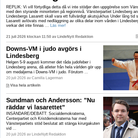
REPLIK: Vi vill förtydliga detta då vi inte stödjer den uppgörelse som Vänst
med den styrande minoriteten på regionnivå. Vänsterpartiet Lindesberg an
Lindesbergs Lasarett skall vara ett fullvärdigt akutsjukhus Under lång tid
Lasarett avlövats med nedläggning av olika delar inom vården i Lindesberg
verkar det inte finnas …
Läs mer!
21 juli 2026 klockan 11:50 av
LindeNytt Redaktion
Downs-VM i judo avgörs i
Lindesberg
Helgen 5-9 augusti kommer det råda judofeber i
Lindesberg arena, då atleter från hela världen gör upp
om medaljerna i Downs-VM i judo. Förutom ...
20 juli 2026 av Camilla Lagerman
Visa hela artikeln
Sundman och Andersson: ”Nu
räddar vi lasarettet”
INSÄNDARE/DEBATT: Socialdemokraterna,
Centerpartiet och Kristdemokraterna har med
Vänsterpartiets stöd beslutat att stänga kirurgakuten
vid ...
20 juli 2026 av LindeNytt Redaktion