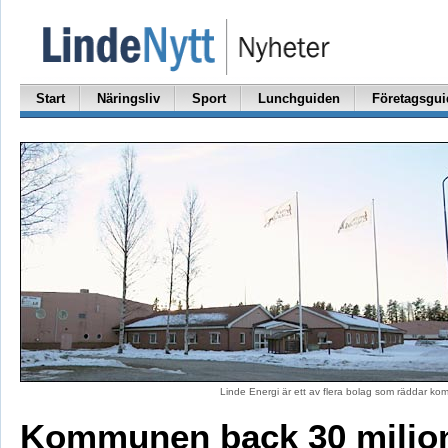
Start
Näringsliv
Sport
Lunchguiden
Företagsgui
Linde Energi är ett av flera bolag som räddar k
Kommunen back 30 miljon