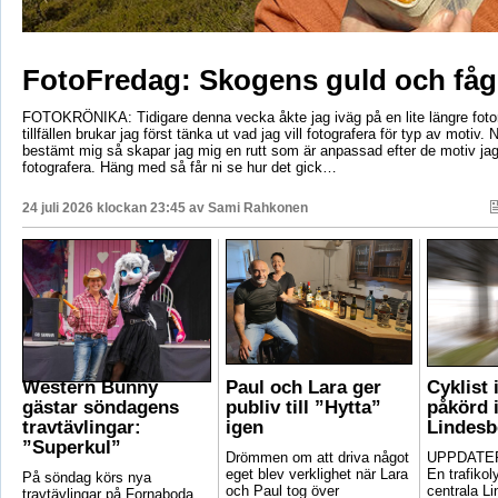
FotoFredag: Skogens guld och fåg
FOTOKRÖNIKA: Tidigare denna vecka åkte jag iväg på en lite längre foto
tillfällen brukar jag först tänka ut vad jag vill fotografera för typ av motiv. 
bestämt mig så skapar jag mig en rutt som är anpassad efter de motiv ja
fotografera. Häng med så får ni se hur det gick…
24 juli 2026 klockan 23:45 av
Sami Rahkonen
Western Bunny
Paul och Lara ger
Cyklist 
gästar söndagens
publiv till ”Hytta”
påkörd i
travtävlingar:
igen
Lindesb
”Superkul”
Drömmen om att driva något
UPPDATER
eget blev verklighet när Lara
En trafikoly
På söndag körs nya
och Paul tog över
centrala Li
travtävlingar på Fornaboda