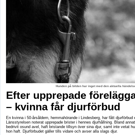
Hunden på bilden har inget med den aktuella händelse
Efter upprepade förelägg
– kvinna får djurförbud
En kvinna i 50-årsåldern, hemmahörande i Lindesberg, har fått djurförbud e
Länsstyrelsen noterat upprepade brister i hennes djurhållning. Bland anna
bedrivit osund avel, haft bristande tillsyn över sina djur, samt inte vetat 
hon haft. Djurförbudet gäller tills vidare och avser alla slags djur.