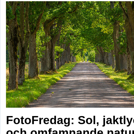
FotoFredag: Sol, jaktl
och omfamnande natu