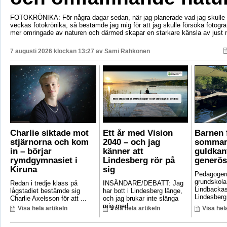
FOTOKRÖNIKA: För några dagar sedan, när jag planerade vad jag skulle s
veckas fotokrönika, så bestämde jag mig för att jag skulle försöka fotogr
mer omringade av naturen och därmed skapar en starkare känsla av just 
7 augusti 2026 klockan 13:27 av
Sami Rahkonen
Charlie siktade mot
Ett år med Vision
Barnen f
stjärnorna och kom
2040 – och jag
sommar
in – börjar
känner att
guldkant
rymdgymnasiet i
Lindesberg rör på
generös
Kiruna
sig
Pedagoger
grundskola
Redan i tredje klass på
INSÄNDARE/DEBATT: Jag
Lindbackas
lågstadiet bestämde sig
har bott i Lindesberg länge,
Lindesberg 
Charlie Axelsson för att ...
och jag brukar inte slänga
mig med ...
Visa hela artikeln
Visa hela artikeln
Visa hela