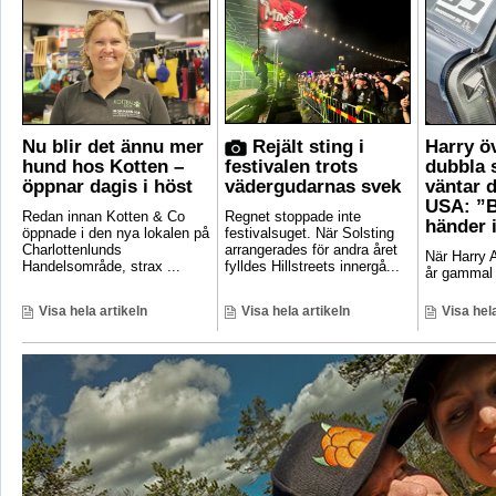
Nu blir det ännu mer
Rejält sting i
Harry ö
hund hos Kotten –
festivalen trots
dubbla 
öppnar dagis i höst
vädergudarnas svek
väntar d
USA: ”B
Redan innan Kotten & Co
Regnet stoppade inte
händer 
öppnade i den nya lokalen på
festivalsuget. När Solsting
Charlottenlunds
arrangerades för andra året
När Harry A
Handelsområde, strax ...
fylldes Hillstreets innergå...
år gammal 
Visa hela artikeln
Visa hela artikeln
Visa hela