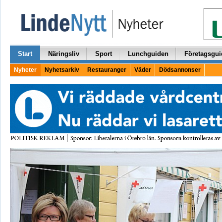
Start
Näringsliv
Sport
Lunchguiden
Företagsgui
Nyheter
Nyhetsarkiv
Restauranger
Väder
Dödsannonser