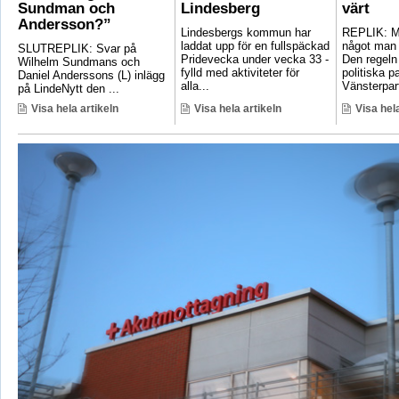
Sundman och
Lindesberg
värt
Andersson?”
Lindesbergs kommun har
REPLIK: Ma
laddat upp för en fullspäckad
något man 
SLUTREPLIK: Svar på
Pridevecka under vecka 33 -
Den regeln
Wilhelm Sundmans och
fylld med aktiviteter för
politiska pa
Daniel Anderssons (L) inlägg
alla...
Vänsterpart
på LindeNytt den ...
Visa hela artikeln
Visa hela artikeln
Visa hela