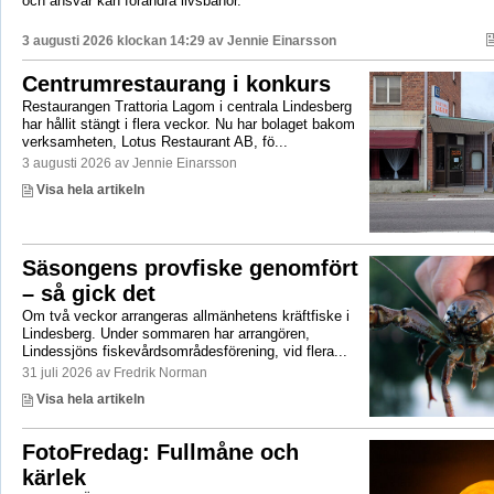
och ansvar kan förändra livsbanor.
3 augusti 2026 klockan 14:29 av
Jennie Einarsson
Centrumrestaurang i konkurs
Restaurangen Trattoria Lagom i centrala Lindesberg
har hållit stängt i flera veckor. Nu har bolaget bakom
verksamheten, Lotus Restaurant AB, fö...
3 augusti 2026 av Jennie Einarsson
Visa hela artikeln
Säsongens provfiske genomfört
– så gick det
Om två veckor arrangeras allmänhetens kräftfiske i
Lindesberg. Under sommaren har arrangören,
Lindessjöns fiskevårdsområdesförening, vid flera...
31 juli 2026 av Fredrik Norman
Visa hela artikeln
FotoFredag: Fullmåne och
kärlek