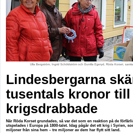
Ulla Bergström, Ingrid Schöldström och Gunilla Egeryd, Röda Korset, samlade
Lindesbergarna skä
tusentals kronor till
krigsdrabbade
När Röda Korset grundades, så var det som en reaktion på de förfärl
utspelades i Europa på 1800-talet. Idag pågår det ett krig i Syrien, so
miljoner från sina hem – tre miljoner av dem har flytt sitt land.