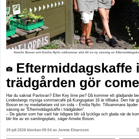
Amelie Boson och Emilia Nylin välkomnar alla till en ny säsong av Eftermiddagskaf
Eftermiddagskaffe 
trädgården gör com
Har du saknat Pavlovan? Eller Key lime pie? Då kommer ett glädjande be
Lindesbergs mysiga sommarcafé på Kungsgatan 16 är tillbaka. Den här g
Boson en ny medarbetare vid sin sida – Emilia Nylin. Tillsammans bjuder de
säsong av ”Eftermiddagskaffe i trädgården”.
– De gäster som har varit här tidigare blir så lyckliga och glada när de ko
blir lite av en samlingsplats, säger Amelie Boson.
29 juli 2026 klockan 09:54 av
Jennie Einarsson