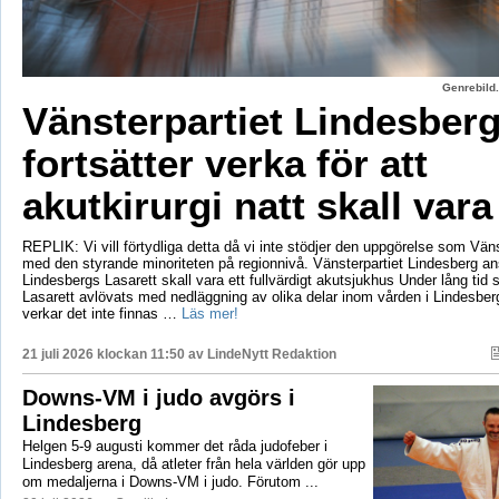
Genrebild.
Vänsterpartiet Lindesber
fortsätter verka för att
akutkirurgi natt skall vara
REPLIK: Vi vill förtydliga detta då vi inte stödjer den uppgörelse som Vänst
med den styrande minoriteten på regionnivå. Vänsterpartiet Lindesberg an
Lindesbergs Lasarett skall vara ett fullvärdigt akutsjukhus Under lång tid
Lasarett avlövats med nedläggning av olika delar inom vården i Lindesberg
verkar det inte finnas …
Läs mer!
21 juli 2026 klockan 11:50 av
LindeNytt Redaktion
Downs-VM i judo avgörs i
Lindesberg
Helgen 5-9 augusti kommer det råda judofeber i
Lindesberg arena, då atleter från hela världen gör upp
om medaljerna i Downs-VM i judo. Förutom ...