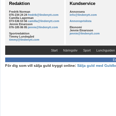
Redaktion
Kundservice
Fredrik Norman
Annonsera
076-234 24 24
fredrik@lindenytt.com
info@lindenytt.com
Camilla Lagerman
073-536 63 56
camilla@lindenytt.com
Annonsprislista
Jennie Einarsson
076-185 86 85
jennie@lindenytt.com
Ekonomi
Jennie Einarsson
Sportredaktion
jennie@lindenytt.com
Timmy Lundegård
timmy@lindenytt.com
Start
Näringsliv
Sport
Lunchguiden
Ex
För dig som vill sälja guld tryggt online:
Sälja guld med Guldb