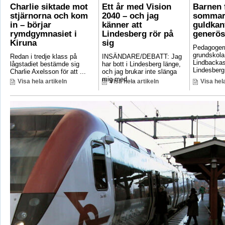
Charlie siktade mot
Ett år med Vision
Barnen f
stjärnorna och kom
2040 – och jag
sommar
in – börjar
känner att
guldkant
rymdgymnasiet i
Lindesberg rör på
generös
Kiruna
sig
Pedagoger
grundskola
Redan i tredje klass på
INSÄNDARE/DEBATT: Jag
Lindbackas
lågstadiet bestämde sig
har bott i Lindesberg länge,
Lindesberg 
Charlie Axelsson för att ...
och jag brukar inte slänga
mig med ...
Visa hela artikeln
Visa hela artikeln
Visa hela