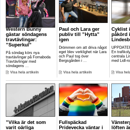
Western Bunny
Paul och Lara ger
Cyklist 
gästar söndagens
publiv till ”Hytta”
påkörd i
travtävlingar:
igen
Lindesb
”Superkul”
Drömmen om att driva något
UPPDATER
eget blev verklighet när Lara
En trafikoly
På söndag körs nya
och Paul tog över
centrala Li
travtävlingar på Fornaboda
Bergsgården i ...
med Lidl-ro
Travtävlingar med
söndagens ...
Visa hela artikeln
Visa hela artikeln
Visa hela
”Vilka är det som
Fullspäckad
Vänster
varit oärliga
Pridevecka väntar i
löften ä