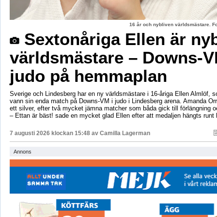
16 år och nybliven världsmästare. F
Sextonåriga Ellen är ny
världsmästare – Downs-V
judo på hemmaplan
Sverige och Lindesberg har en ny världsmästare i 16-åriga Ellen Almlöf, 
vann sin enda match på Downs-VM i judo i Lindesberg arena. Amanda Orr
ett silver, efter två mycket jämna matcher som båda gick till förlängning
– Ettan är bäst! sade en mycket glad Ellen efter att medaljen hängts runt
7 augusti 2026 klockan 15:48 av
Camilla Lagerman
Annons