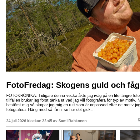
FotoFredag: Skogens guld och fåg
FOTOKRÖNIKA: Tidigare denna vecka åkte jag iväg på en lite längre foto
tillfällen brukar jag först tänka ut vad jag vill fotografera för typ av motiv. 
bestämt mig så skapar jag mig en rutt som är anpassad efter de motiv ja
fotografera. Häng med så får ni se hur det gick…
24 juli 2026 klockan 23:45 av
Sami Rahkonen