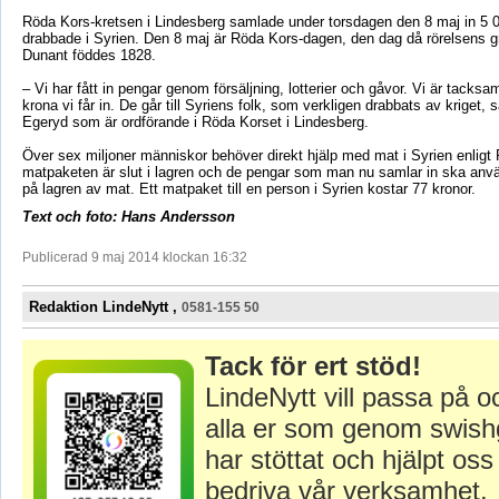
Röda Kors-kretsen i Lindesberg samlade under torsdagen den 8 maj in 5 00
drabbade i Syrien. Den 8 maj är Röda Kors-dagen, den dag då rörelsens g
Dunant föddes 1828.
– Vi har fått in pengar genom försäljning, lotterier och gåvor. Vi är tacks
krona vi får in. De går till Syriens folk, som verkligen drabbats av kriget, 
Egeryd som är ordförande i Röda Korset i Lindesberg.
Över sex miljoner människor behöver direkt hjälp med mat i Syrien enlig
matpaketen är slut i lagren och de pengar som man nu samlar in ska använ
på lagren av mat. Ett matpaket till en person i Syrien kostar 77 kronor.
Text och foto: Hans Andersson
Publicerad 9 maj 2014 klockan 16:32
Redaktion LindeNytt ,
0581-155 50
Tack för ert stöd!
LindeNytt vill passa på o
alla er som genom swish
har stöttat och hjälpt oss 
bedriva vår verksamhet.