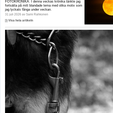
FOTOKRÖNIKA: I denna veckas krönika tänkte jag
fortsätta på mitt blandade tema med olika motiv som
jag lyckats fånga under veckan.
31 juli 2026 av Sami Rahkonen
Visa hela artikeln