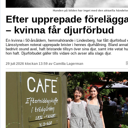
Hunden på bilden har inget med den aktuella händelse
Efter upprepade förelägg
– kvinna får djurförbud
En kvinna i 50-årsåldern, hemmahörande i Lindesberg, har fått djurförbud e
Länsstyrelsen noterat upprepade brister i hennes djurhållning. Bland anna
bedrivit osund avel, haft bristande tillsyn över sina djur, samt inte vetat 
hon haft. Djurförbudet gäller tills vidare och avser alla slags djur.
29 juli 2026 klockan 13:59 av
Camilla Lagerman