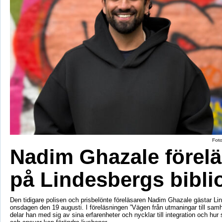
Fot
Nadim Ghazale förelä
på Lindesbergs bibli
Den tidigare polisen och prisbelönte föreläsaren Nadim Ghazale gästar Lin
onsdagen den 19 augusti. I föreläsningen ”Vägen från utmaningar till sa
delar han med sig av sina erfarenheter och nycklar till integration och hur