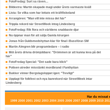
FotoFredag: Surt sa räven…
Bildextra: Martin skapade magi under årets varmaste kväll
Lista: Se vilka som har lottats ett kräftfiskeland
Arrangören: ”Man vill inte missa det här”
Trippla rekord när StreetWeek intog Lindesberg
FotoFredag: Rik flora och världens snabbaste djur
Nu öppnar man för att sälja Gamla kirurgen
Jonas från Guldsmedshyttan klar för final i Bussförar-SM
Martin Almgren blir programledare – i radio
Möt årets drivna drömjobbare: ”Drömmen är att kunna leva på det
här”
FotoFredag Special: ”Det sade bara klick”
Polisen utreder misstänkt mordbrand i Fanthyttan
Bakker vinner Bergslagsloppet igen: ”Trevligt”
Upplagt för folkfest och nya banrekord när StreetWeek intar
Lindesberg
Har du missat e
1999
2000
2001
2002
2003
2004
2005
2006
2007
2008
2009
2010
201