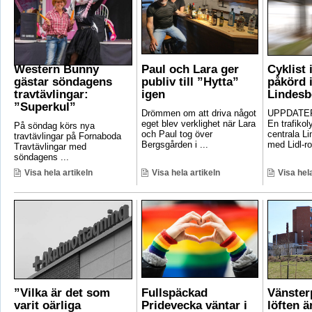
Western Bunny
Paul och Lara ger
Cyklist 
gästar söndagens
publiv till ”Hytta”
påkörd i
travtävlingar:
igen
Lindesb
”Superkul”
Drömmen om att driva något
UPPDATER
eget blev verklighet när Lara
En trafikoly
På söndag körs nya
och Paul tog över
centrala Li
travtävlingar på Fornaboda
Bergsgården i ...
med Lidl-ro
Travtävlingar med
söndagens ...
Visa hela artikeln
Visa hela artikeln
Visa hela
”Vilka är det som
Fullspäckad
Vänster
varit oärliga
Pridevecka väntar i
löften ä