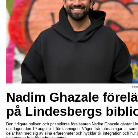
Fot
Nadim Ghazale förelä
på Lindesbergs bibli
Den tidigare polisen och prisbelönte föreläsaren Nadim Ghazale gästar Lin
onsdagen den 19 augusti. I föreläsningen ”Vägen från utmaningar till sa
delar han med sig av sina erfarenheter och nycklar till integration och hur
och ansvar kan förändra livsbanor.