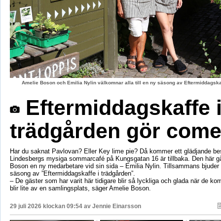
Amelie Boson och Emilia Nylin välkomnar alla till en ny säsong av Eftermiddagskaf
Eftermiddagskaffe 
trädgården gör com
Har du saknat Pavlovan? Eller Key lime pie? Då kommer ett glädjande be
Lindesbergs mysiga sommarcafé på Kungsgatan 16 är tillbaka. Den här g
Boson en ny medarbetare vid sin sida – Emilia Nylin. Tillsammans bjuder de
säsong av ”Eftermiddagskaffe i trädgården”.
– De gäster som har varit här tidigare blir så lyckliga och glada när de ko
blir lite av en samlingsplats, säger Amelie Boson.
29 juli 2026 klockan 09:54 av
Jennie Einarsson