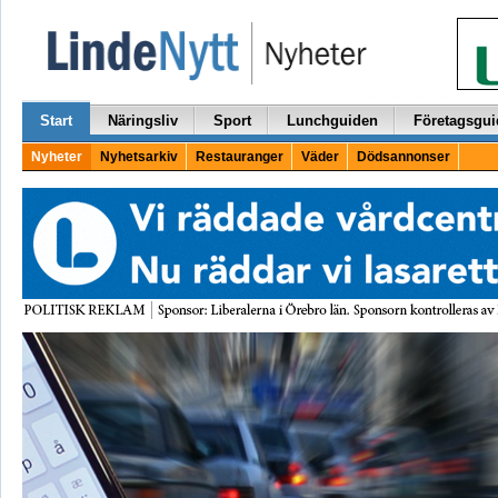
Start
Näringsliv
Sport
Lunchguiden
Företagsgui
Nyheter
Nyhetsarkiv
Restauranger
Väder
Dödsannonser