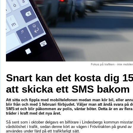
Fokus på trafiken - inte mobil
Snart kan det kosta dig 1
att skicka ett SMS bakom 
Att sitta och fippla med mobiltelefonen medan man kör bil, eller ann
blir från och med 1 februari förbjudet. Väljer man att ändå svara på 
SMS:et och blir påkommen av polis, väntar böter. Detta är en av fler
träder i kraft med det nya året.
Så sent som i oktober delgavs en bilförare i Lindesbergs kommun misst
vårdslöshet i trafik, sedan denne kört av vägen i Frövitrakten på grund av 
användes under färd på ett trafikfarligt sätt.