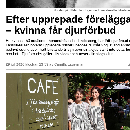
Hunden på bilden har inget med den aktuella händelse
Efter upprepade förelägg
– kvinna får djurförbud
En kvinna i 50-årsåldern, hemmahörande i Lindesberg, har fått djurförbud e
Länsstyrelsen noterat upprepade brister i hennes djurhållning. Bland anna
bedrivit osund avel, haft bristande tillsyn över sina djur, samt inte vetat 
hon haft. Djurförbudet gäller tills vidare och avser alla slags djur.
29 juli 2026 klockan 13:59 av
Camilla Lagerman