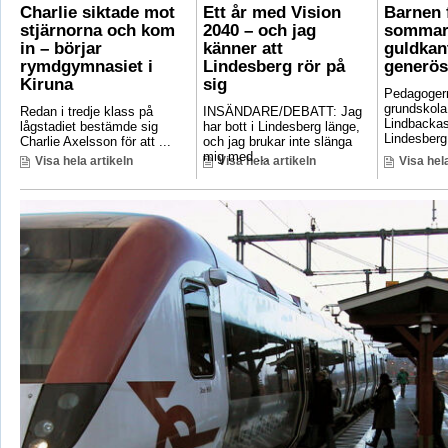
Charlie siktade mot
Ett år med Vision
Barnen f
stjärnorna och kom
2040 – och jag
sommar
in – börjar
känner att
guldkant
rymdgymnasiet i
Lindesberg rör på
generös
Kiruna
sig
Pedagoger
grundskola
Redan i tredje klass på
INSÄNDARE/DEBATT: Jag
Lindbackas
lågstadiet bestämde sig
har bott i Lindesberg länge,
Lindesberg 
Charlie Axelsson för att ...
och jag brukar inte slänga
mig med ...
Visa hela artikeln
Visa hela artikeln
Visa hela