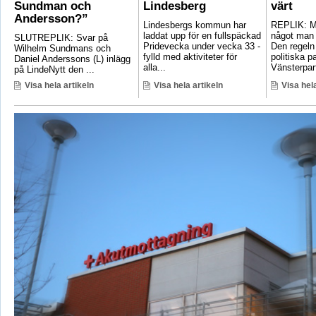
Sundman och
Lindesberg
värt
Andersson?”
Lindesbergs kommun har
REPLIK: Ma
laddat upp för en fullspäckad
något man 
SLUTREPLIK: Svar på
Pridevecka under vecka 33 -
Den regeln
Wilhelm Sundmans och
fylld med aktiviteter för
politiska pa
Daniel Anderssons (L) inlägg
alla...
Vänsterpart
på LindeNytt den ...
Visa hela artikeln
Visa hela artikeln
Visa hela