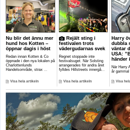
Nu blir det ännu mer
Rejält sting i
Harry ö
hund hos Kotten –
festivalen trots
dubbla 
öppnar dagis i höst
vädergudarnas svek
väntar d
USA: ”B
Redan innan Kotten & Co
Regnet stoppade inte
händer 
öppnade i den nya lokalen på
festivalsuget. När Solsting
Charlottenlunds
arrangerades för andra året
När Harry A
Handelsområde, strax ...
fylldes Hillstreets innergå...
år gammal 
Visa hela artikeln
Visa hela artikeln
Visa hela