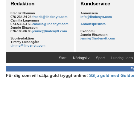
Redaktion
Kundservice
Fredrik Norman
Annonsera
076-234 24 24
fredrik@lindenytt.com
info@lindenytt.com
Camilla Lagerman
073-536 63 56
camilla@lindenytt.com
Annonsprislista
Jennie Einarsson
076-185 86 85
jennie@lindenytt.com
Ekonomi
Jennie Einarsson
Sportredaktion
jennie@lindenytt.com
Timmy Lundegård
timmy@lindenytt.com
Start
Näringsliv
Sport
Lunchguiden
Ex
För dig som vill sälja guld tryggt online:
Sälja guld med Guldb