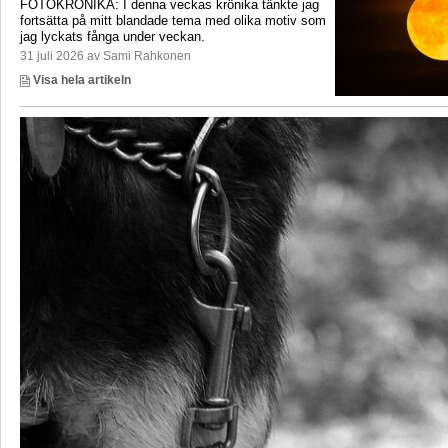
FOTOKRÖNIKA: I denna veckas krönika tänkte jag
fortsätta på mitt blandade tema med olika motiv som
jag lyckats fånga under veckan.
31 juli 2026 av Sami Rahkonen
Visa hela artikeln