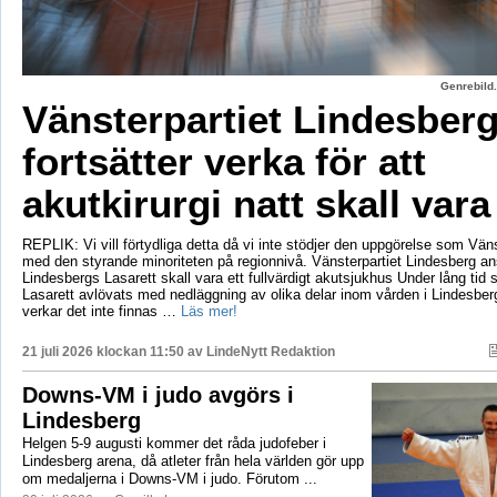
Genrebild.
Vänsterpartiet Lindesber
fortsätter verka för att
akutkirurgi natt skall vara
REPLIK: Vi vill förtydliga detta då vi inte stödjer den uppgörelse som Vänst
med den styrande minoriteten på regionnivå. Vänsterpartiet Lindesberg an
Lindesbergs Lasarett skall vara ett fullvärdigt akutsjukhus Under lång tid
Lasarett avlövats med nedläggning av olika delar inom vården i Lindesberg
verkar det inte finnas …
Läs mer!
21 juli 2026 klockan 11:50 av
LindeNytt Redaktion
Downs-VM i judo avgörs i
Lindesberg
Helgen 5-9 augusti kommer det råda judofeber i
Lindesberg arena, då atleter från hela världen gör upp
om medaljerna i Downs-VM i judo. Förutom ...