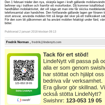
Den 1 februari träder den nya, skärpta lagen i kraft gällande mobilanvänd
befinner sig i trafiken och framför ett motorfordon. Då kommer totalförbud g
handhållen mobilaktivitet, det vill säga att man inte får skicka meddelanden
telefonsamtal utan handsfree. Den fortfarande gällande lagen ger föraren til
stort ansvar, använda mobilen fritt så länge det sker på ett trafiksäkert sät
För den som bli påkommen att ha använt mobilen felaktigt under färd, vänt
böter.
Publicerad 2 januari 2018 klockan 09:13
Fredrik Norman ,
fredrik@lindenytt.com
Tack för ert stöd!
LindeNytt vill passa på o
alla er som genom swish
har stöttat och hjälpt oss 
bedriva vår verksamhet.
Era gåvor gör skillnad. Vi
också stötta LindeNytt?
Swishnr:
123-053 19 05