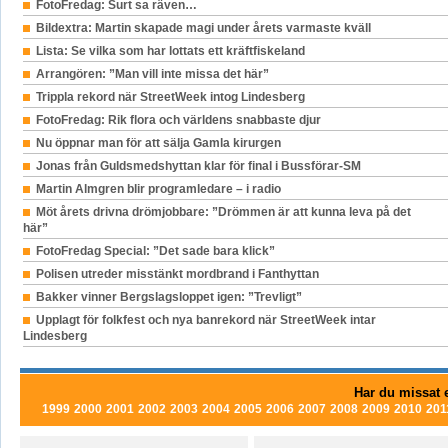
FotoFredag: Surt sa räven…
Bildextra: Martin skapade magi under årets varmaste kväll
Lista: Se vilka som har lottats ett kräftfiskeland
Arrangören: ”Man vill inte missa det här”
Trippla rekord när StreetWeek intog Lindesberg
FotoFredag: Rik flora och världens snabbaste djur
Nu öppnar man för att sälja Gamla kirurgen
Jonas från Guldsmedshyttan klar för final i Bussförar-SM
Martin Almgren blir programledare – i radio
Möt årets drivna drömjobbare: ”Drömmen är att kunna leva på det
här”
FotoFredag Special: ”Det sade bara klick”
Polisen utreder misstänkt mordbrand i Fanthyttan
Bakker vinner Bergslagsloppet igen: ”Trevligt”
Upplagt för folkfest och nya banrekord när StreetWeek intar
Lindesberg
Har du missat e
1999
2000
2001
2002
2003
2004
2005
2006
2007
2008
2009
2010
201