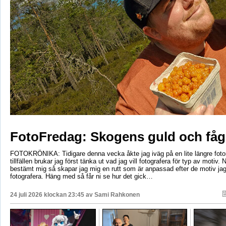
FotoFredag: Skogens guld och fåg
FOTOKRÖNIKA: Tidigare denna vecka åkte jag iväg på en lite längre foto
tillfällen brukar jag först tänka ut vad jag vill fotografera för typ av motiv. 
bestämt mig så skapar jag mig en rutt som är anpassad efter de motiv ja
fotografera. Häng med så får ni se hur det gick…
24 juli 2026 klockan 23:45 av
Sami Rahkonen