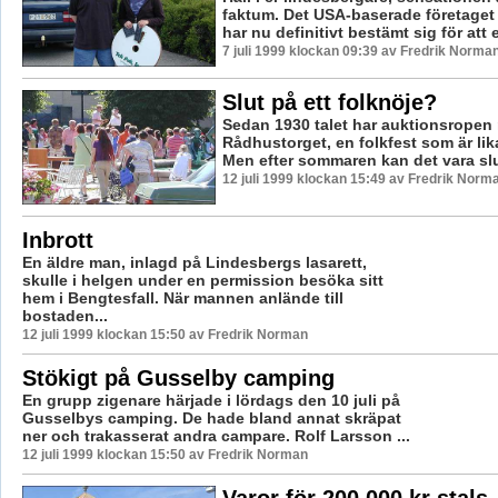
faktum. Det USA-baserade företaget
har nu definitivt bestämt sig för att e
7 juli 1999 klockan 09:39 av Fredrik Norma
Slut på ett folknöje?
Sedan 1930 talet har auktionsropen r
Rådhustorget, en folkfest som är lik
Men efter sommaren kan det vara slut
12 juli 1999 klockan 15:49 av Fredrik Norm
Inbrott
En äldre man, inlagd på Lindesbergs lasarett,
skulle i helgen under en permission besöka sitt
hem i Bengtesfall. När mannen anlände till
bostaden...
12 juli 1999 klockan 15:50 av Fredrik Norman
Stökigt på Gusselby camping
En grupp zigenare härjade i lördags den 10 juli på
Gusselbys camping. De hade bland annat skräpat
ner och trakasserat andra campare. Rolf Larsson ...
12 juli 1999 klockan 15:50 av Fredrik Norman