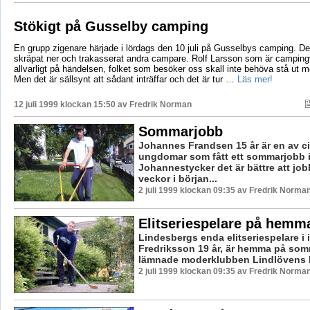
Stökigt på Gusselby camping
En grupp zigenare härjade i lördags den 10 juli på Gusselbys camping. D
skräpat ner och trakasserat andra campare. Rolf Larsson som är campin
allvarligt på händelsen, folket som besöker oss skall inte behöva stå ut m
Men det är sällsynt att sådant inträffar och det är tur …
Läs mer!
12 juli 1999 klockan 15:50 av
Fredrik Norman
Sommarjobb
Johannes Frandsen 15 år är en av ci
ungdomar som fått ett sommarjobb i 
Johannestycker det är bättre att jo
veckor i början...
2 juli 1999 klockan 09:35 av Fredrik Norma
Elitseriespelare på hemm
Lindesbergs enda elitseriespelare i
Fredriksson 19 år, är hemma på so
lämnade moderklubben Lindlövens IF
2 juli 1999 klockan 09:35 av Fredrik Norma