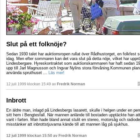
Slut på ett folknöje?
Sedan 1930 talet har auktionsropen rullat över Rådhustorget, en folkfest s
idag. Men efter sommaren kan det vara slut på detta nöje, vilket har uppr
Lindesbergare. Hyreskontraktet som auktionskammaren har haft sedan 197
upp till Jarl Magnusson och Ingvar Nylins stora förvåning.Kommunen planer
använda spruthuset …
Läs mer!
12 juli 1999 klockan 15:49 av
Fredrik Norman
Inbrott
En äldre man, inlagd på Lindesbergs lasarett, skulle i helgen under en pe
sitt hem i Bengtesfall. När mannen anlände till bostaden upptäckte han att 
varit i farten. Man hade bland annat stulit en stereo, motorsåg och radiode
misstänker att inbrottstjuvarna kände till att mannen låg på sjukhus.
12 juli 1999 klockan 15:50 av
Fredrik Norman