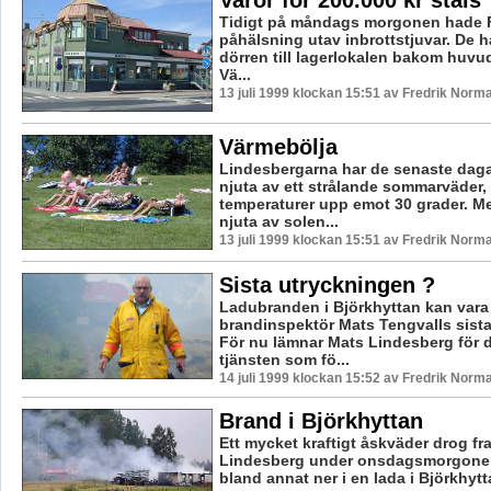
Varor för 200.000 kr stals
Tidigt på måndags morgonen hade F
påhälsning utav inbrottstjuvar. De h
dörren till lagerlokalen bakom huv
Vä...
13 juli 1999 klockan 15:51 av Fredrik Norm
Värmebölja
Lindesbergarna har de senaste dag
njuta av ett strålande sommarväder
temperaturer upp emot 30 grader. M
njuta av solen...
13 juli 1999 klockan 15:51 av Fredrik Norm
Sista utryckningen ?
Ladubranden i Björkhyttan kan vara
brandinspektör Mats Tengvalls sista
För nu lämnar Mats Lindesberg för 
tjänsten som fö...
14 juli 1999 klockan 15:52 av Fredrik Norm
Brand i Björkhyttan
Ett mycket kraftigt åskväder drog fr
Lindesberg under onsdagsmorgonen.
bland annat ner i en lada i Björkhy