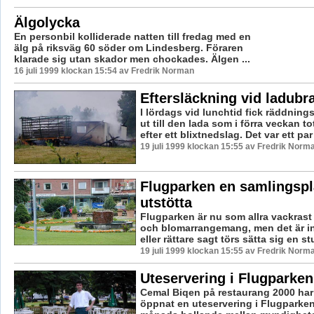
Älgolycka
En personbil kolliderade natten till fredag med en
älg på riksväg 60 söder om Lindesberg. Föraren
klarade sig utan skador men chockades. Älgen ...
16 juli 1999 klockan 15:54 av Fredrik Norman
Eftersläckning vid ladub
I lördags vid lunchtid fick räddning
ut till den lada som i förra veckan t
efter ett blixtnedslag. Det var ett par 
19 juli 1999 klockan 15:55 av Fredrik Norm
Flugparken en samlingspl
utstötta
Flugparken är nu som allra vackrast
och blomarrangemang, men det är in
eller rättare sagt törs sätta sig en st
19 juli 1999 klockan 15:55 av Fredrik Norm
Uteservering i Flugparken
Cemal Biqen på restaurang 2000 har
öppnat en uteservering i Flugparken.