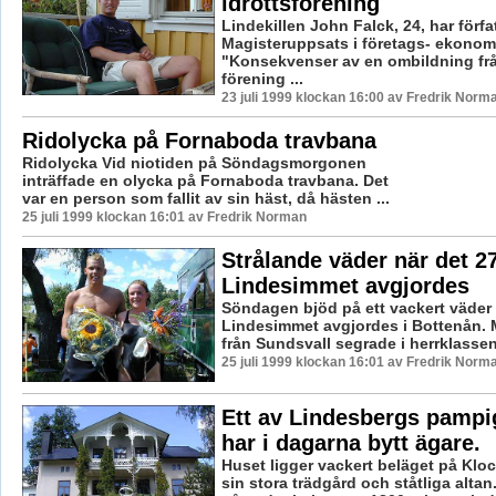
idrottsförening
Lindekillen John Falck, 24, har förfa
Magisteruppsats i företags- ekonomi
"Konsekvenser av en ombildning frå
förening ...
23 juli 1999 klockan 16:00 av Fredrik Norm
Ridolycka på Fornaboda travbana
Ridolycka Vid niotiden på Söndagsmorgonen
inträffade en olycka på Fornaboda travbana. Det
var en person som fallit av sin häst, då hästen ...
25 juli 1999 klockan 16:01 av Fredrik Norman
Strålande väder när det 2
Lindesimmet avgjordes
Söndagen bjöd på ett vackert väder 
Lindesimmet avgjordes i Bottenån. 
från Sundsvall segrade i herrklassen 
25 juli 1999 klockan 16:01 av Fredrik Norm
Ett av Lindesbergs pampi
har i dagarna bytt ägare.
Huset ligger vackert beläget på Kl
sin stora trädgård och ståtliga altan