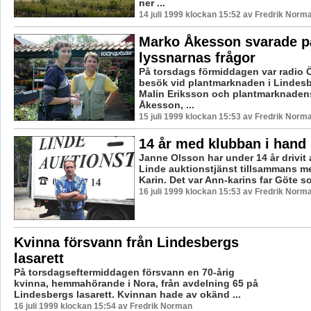
ner ...
14 juli 1999 klockan 15:52 av Fredrik Norm
Marko Åkesson svarade p
lyssnarnas frågor
På torsdags förmiddagen var radio 
besök vid plantmarknaden i Lindesb
Malin Eriksson och plantmarknaden
Åkesson, ...
15 juli 1999 klockan 15:53 av Fredrik Norm
14 år med klubban i hand
Janne Olsson har under 14 år drivit
Linde auktionstjänst tillsammans me
Karin. Det var Ann-karins far Göte so
16 juli 1999 klockan 15:53 av Fredrik Norm
Kvinna försvann från Lindesbergs
lasarett
På torsdagseftermiddagen försvann en 70-årig
kvinna, hemmahörande i Nora, från avdelning 65 på
Lindesbergs lasarett. Kvinnan hade av okänd ...
16 juli 1999 klockan 15:54 av Fredrik Norman