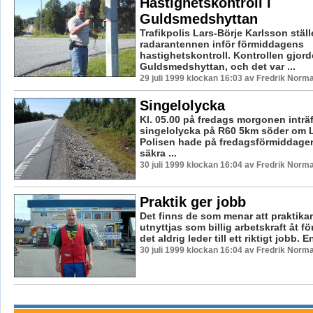
Hastighetskontroll i
Guldsmedshyttan
Trafikpolis Lars-Börje Karlsson ställ
radarantennen inför förmiddagens
hastighetskontroll. Kontrollen gjord
Guldsmedshyttan, och det var ...
29 juli 1999 klockan 16:03 av Fredrik Norm
Singelolycka
Kl. 05.00 på fredags morgonen inträ
singelolycka på R60 5km söder om 
Polisen hade på fredagsförmiddage
säkra ...
30 juli 1999 klockan 16:04 av Fredrik Norm
Praktik ger jobb
Det finns de som menar att praktika
utnyttjas som billig arbetskraft åt f
det aldrig leder till ett riktigt jobb. En
30 juli 1999 klockan 16:04 av Fredrik Norm