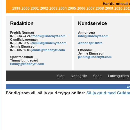
Har du missat e
1999
2000
2001
2002
2003
2004
2005
2006
2007
2008
2009
2010
201
Redaktion
Kundservice
Fredrik Norman
Annonsera
076-234 24 24
fredrik@lindenytt.com
info@lindenytt.com
Camilla Lagerman
073-536 63 56
camilla@lindenytt.com
Annonsprislista
Jennie Einarsson
076-185 86 85
jennie@lindenytt.com
Ekonomi
Jennie Einarsson
Sportredaktion
jennie@lindenytt.com
Timmy Lundegård
timmy@lindenytt.com
Start
Näringsliv
Sport
Lunchguiden
Ex
För dig som vill sälja guld tryggt online:
Sälja guld med Guldb