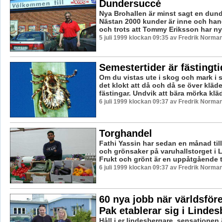
Dundersuccé
Nya Brohallen är minst sagt en dun
Nästan 2000 kunder är inne och hand
och trots att Tommy Eriksson har nyan
5 juli 1999 klockan 09:35 av Fredrik Norma
Semestertider är fästingti
Om du vistas ute i skog och mark i 
det klokt att då och då se över kläde
fästingar. Undvik att bära mörka kläd
6 juli 1999 klockan 09:37 av Fredrik Norma
Torghandel
Fathi Yassin har sedan en månad till
och grönsaker på varuhallstorget i 
Frukt och grönt är en uppåtgående t
6 juli 1999 klockan 09:37 av Fredrik Norma
60 nya jobb när världsför
Pak etablerar sig i Lindes
Håll i er lindesbergare, sensationen 