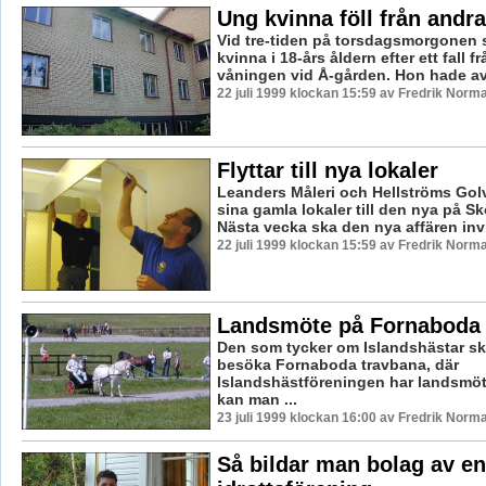
Ung kvinna föll från andr
Vid tre-tiden på torsdagsmorgonen
kvinna i 18-års åldern efter ett fall f
våningen vid Å-gården. Hon hade av
22 juli 1999 klockan 15:59 av Fredrik Norm
Flyttar till nya lokaler
Leanders Måleri och Hellströms Golv 
sina gamla lokaler till den nya på Sk
Nästa vecka ska den nya affären invi
22 juli 1999 klockan 15:59 av Fredrik Norm
Landsmöte på Fornaboda 
Den som tycker om Islandshästar sk
besöka Fornaboda travbana, där
Islandshästföreningen har landsmöte
kan man ...
23 juli 1999 klockan 16:00 av Fredrik Norm
Så bildar man bolag av en