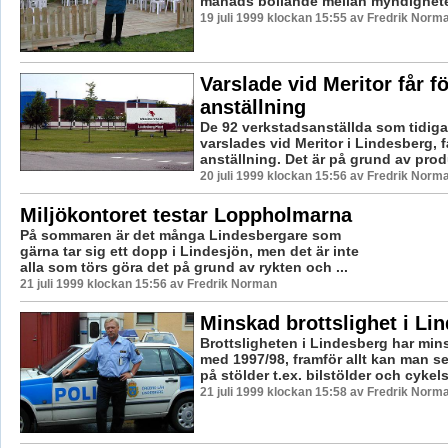
månads bollande mellan myndighetern
19 juli 1999 klockan 15:55 av Fredrik Norm
Varslade vid Meritor får f
anställning
De 92 verkstadsanställda som tidigar
varslades vid Meritor i Lindesberg, 
anställning. Det är på grund av prod
20 juli 1999 klockan 15:56 av Fredrik Norm
Miljökontoret testar Loppholmarna
På sommaren är det många Lindesbergare som
gärna tar sig ett dopp i Lindesjön, men det är inte
alla som törs göra det på grund av rykten och ...
21 juli 1999 klockan 15:56 av Fredrik Norman
Minskad brottslighet i Li
Brottsligheten i Lindesberg har mins
med 1997/98, framför allt kan man s
på stölder t.ex. bilstölder och cykelst
21 juli 1999 klockan 15:58 av Fredrik Norm