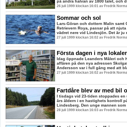
på andra halvan av 1800 talet, och de
26 juli 1999 klockan 16:01 av Fredrik Norm
Sommar och sol
Lars-Göran och dottern Malin samt
Retrievern Roya, passar på att njuta
vädret nere vid Lindesjön. Det är ju 
27 juli 1999 klockan 16:02 av Fredrik Norm
Första dagen i nya lokaler
Idag öppnade Leanders Måleri och 
affären på den nya adressen Skolgat
Andersson var i full gång med att bla
27 juli 1999 klockan 16:02 av Fredrik Norm
Fartdåre blev av med bil o
I tisdags vid 23-tiden stoppades en
års åldern i en hastighets kontroll 
Lindesberg. Den unge mannen som är
28 juli 1999 klockan 16:03 av Fredrik Norm