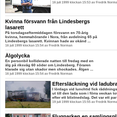
16 juli 1999 klockan 15:53 av Fredrik Norm
Kvinna försvann från Lindesbergs
lasarett
På torsdagseftermiddagen försvann en 70-årig
kvinna, hemmahörande i Nora, från avdelning 65 på
Lindesbergs lasarett. Kvinnan hade av okänd ...
16 juli 1999 klockan 15:54 av Fredrik Norman
Älgolycka
En personbil kolliderade natten till fredag med en
älg på riksväg 60 söder om Lindesberg. Föraren
klarade sig utan skador men chockades. Älgen ...
16 juli 1999 klockan 15:54 av Fredrik Norman
Eftersläckning vid ladub
I lördags vid lunchtid fick räddning
ut till den lada som i förra veckan t
efter ett blixtnedslag. Det var ett par 
19 juli 1999 klockan 15:55 av Fredrik Norm
Flugparken en samlingspl