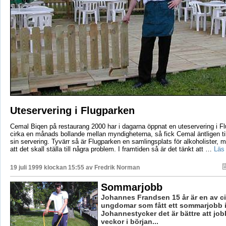
Uteservering i Flugparken
Cemal Biqen på restaurang 2000 har i dagarna öppnat en uteservering i Fl
cirka en månads bollande mellan myndigheterna, så fick Cemal äntligen ti
sin servering. Tyvärr så är Flugparken en samlingsplats för alkoholister, m
att det skall ställa till några problem. I framtiden så är det tänkt att …
Läs
19 juli 1999 klockan 15:55 av
Fredrik Norman
Sommarjobb
Johannes Frandsen 15 år är en av ci
ungdomar som fått ett sommarjobb i 
Johannestycker det är bättre att jo
veckor i början...