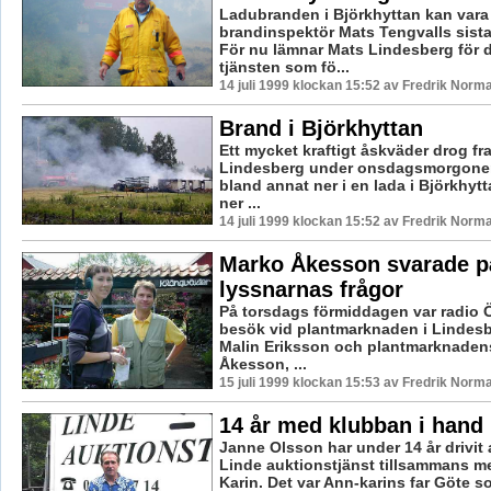
Ladubranden i Björkhyttan kan vara
brandinspektör Mats Tengvalls sista
För nu lämnar Mats Lindesberg för 
tjänsten som fö...
14 juli 1999 klockan 15:52 av Fredrik Norm
Brand i Björkhyttan
Ett mycket kraftigt åskväder drog fr
Lindesberg under onsdagsmorgonen.
bland annat ner i en lada i Björkhy
ner ...
14 juli 1999 klockan 15:52 av Fredrik Norm
Marko Åkesson svarade p
lyssnarnas frågor
På torsdags förmiddagen var radio 
besök vid plantmarknaden i Lindesb
Malin Eriksson och plantmarknaden
Åkesson, ...
15 juli 1999 klockan 15:53 av Fredrik Norm
14 år med klubban i hand
Janne Olsson har under 14 år drivit
Linde auktionstjänst tillsammans me
Karin. Det var Ann-karins far Göte so