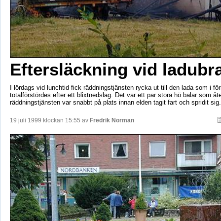
Eftersläckning vid ladub
I lördags vid lunchtid fick räddningstjänsten rycka ut till den lada som i fö
totalförstördes efter ett blixtnedslag. Det var ett par stora hö balar som åt
räddningstjänsten var snabbt på plats innan elden tagit fart och spridit sig.
19 juli 1999 klockan 15:55 av
Fredrik Norman