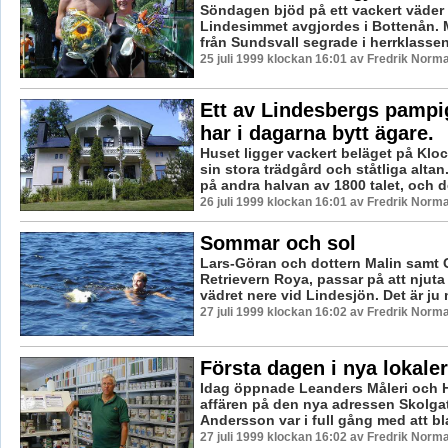
Söndagen bjöd på ett vackert väder 
Lindesimmet avgjordes i Bottenån. 
från Sundsvall segrade i herrklassen 
25 juli 1999 klockan 16:01 av Fredrik Norm
Ett av Lindesbergs pampi
har i dagarna bytt ägare.
Huset ligger vackert beläget på Kl
sin stora trädgård och ståtliga altan
på andra halvan av 1800 talet, och de
26 juli 1999 klockan 16:01 av Fredrik Norm
Sommar och sol
Lars-Göran och dottern Malin samt
Retrievern Roya, passar på att njuta
vädret nere vid Lindesjön. Det är ju 
27 juli 1999 klockan 16:02 av Fredrik Norm
Första dagen i nya lokaler
Idag öppnade Leanders Måleri och 
affären på den nya adressen Skolgat
Andersson var i full gång med att bla
27 juli 1999 klockan 16:02 av Fredrik Norm