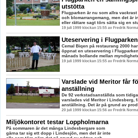
utstötta
Flugparken är nu som allra vackrast
och blomarrangemang, men det är in
eller rättare sagt törs sätta sig en st
19 juli 1999 klockan 15:55 av Fredrik Norm
Uteservering i Flugparken
Cemal Biqen på restaurang 2000 har
öppnat en uteservering i Flugparken.
månads bollande mellan myndighetern
19 juli 1999 klockan 15:55 av Fredrik Norm
Varslade vid Meritor får f
anställning
De 92 verkstadsanställda som tidigar
varslades vid Meritor i Lindesberg, 
anställning. Det är på grund av prod
20 juli 1999 klockan 15:56 av Fredrik Norm
Miljökontoret testar Loppholmarna
På sommaren är det många Lindesbergare som
gärna tar sig ett dopp i Lindesjön, men det är inte
alla som törs göra det på grund av rykten och ...