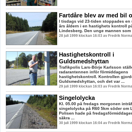
Fartdåre blev av med bil o
I tisdags vid 23-tiden stoppades en
års åldern i en hastighets kontroll 
Lindesberg. Den unge mannen som är
28 juli 1999 klockan 16:03 av Fredrik Norm
Hastighetskontroll i
Guldsmedshyttan
Trafikpolis Lars-Börje Karlsson ställ
radarantennen inför förmiddagens
hastighetskontroll. Kontrollen gjord
Guldsmedshyttan, och det var ...
29 juli 1999 klockan 16:03 av Fredrik Norm
Singelolycka
Kl. 05.00 på fredags morgonen inträ
singelolycka på R60 5km söder om 
Polisen hade på fredagsförmiddage
säkra ...
30 juli 1999 klockan 16:04 av Fredrik Norm