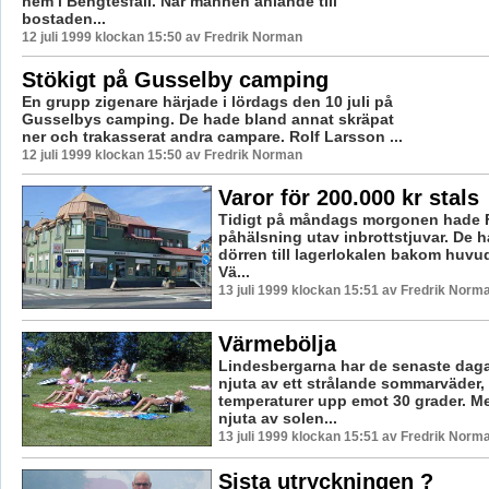
hem i Bengtesfall. När mannen anlände till
bostaden...
12 juli 1999 klockan 15:50 av Fredrik Norman
Stökigt på Gusselby camping
En grupp zigenare härjade i lördags den 10 juli på
Gusselbys camping. De hade bland annat skräpat
ner och trakasserat andra campare. Rolf Larsson ...
12 juli 1999 klockan 15:50 av Fredrik Norman
Varor för 200.000 kr stals
Tidigt på måndags morgonen hade F
påhälsning utav inbrottstjuvar. De h
dörren till lagerlokalen bakom huv
Vä...
13 juli 1999 klockan 15:51 av Fredrik Norm
Värmebölja
Lindesbergarna har de senaste dag
njuta av ett strålande sommarväder
temperaturer upp emot 30 grader. M
njuta av solen...
13 juli 1999 klockan 15:51 av Fredrik Norm
Sista utryckningen ?