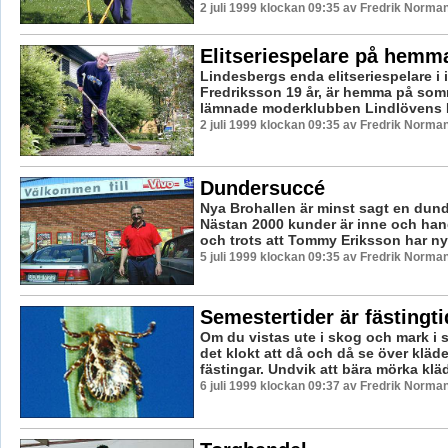
2 juli 1999 klockan 09:35 av Fredrik Norma
Elitseriespelare på hemm
Lindesbergs enda elitseriespelare i
Fredriksson 19 år, är hemma på so
lämnade moderklubben Lindlövens IF
2 juli 1999 klockan 09:35 av Fredrik Norma
Dundersuccé
Nya Brohallen är minst sagt en dun
Nästan 2000 kunder är inne och hand
och trots att Tommy Eriksson har nyan
5 juli 1999 klockan 09:35 av Fredrik Norma
Semestertider är fästingti
Om du vistas ute i skog och mark i 
det klokt att då och då se över kläde
fästingar. Undvik att bära mörka kläd
6 juli 1999 klockan 09:37 av Fredrik Norma