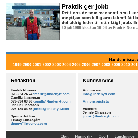
Praktik ger jobb
Det finns de som menar att praktika
utnyttjas som billig arbetskraft åt f
det aldrig leder till ett riktigt jobb. En
30 juli 1999 klockan 16:04 av Fredrik Norm
Har du missat e
1999
2000
2001
2002
2003
2004
2005
2006
2007
2008
2009
2010
201
Redaktion
Kundservice
Fredrik Norman
Annonsera
076-234 24 24
fredrik@lindenytt.com
info@lindenytt.com
Camilla Lagerman
073-536 63 56
camilla@lindenytt.com
Annonsprislista
Jennie Einarsson
076-185 86 85
jennie@lindenytt.com
Ekonomi
Jennie Einarsson
Sportredaktion
jennie@lindenytt.com
Timmy Lundegård
timmy@lindenytt.com
Start
Näringsliv
Sport
Lunchguiden