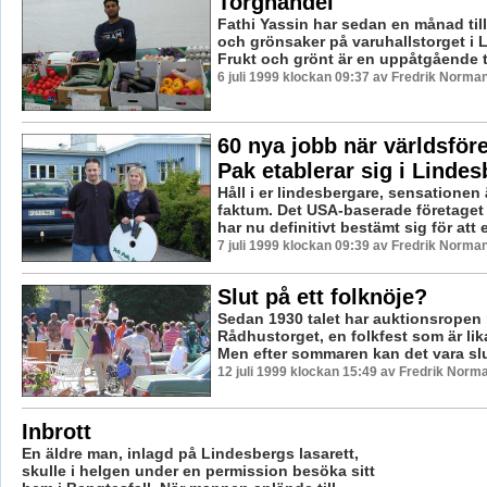
Torghandel
Fathi Yassin har sedan en månad till
och grönsaker på varuhallstorget i 
Frukt och grönt är en uppåtgående t
6 juli 1999 klockan 09:37 av Fredrik Norma
60 nya jobb när världsför
Pak etablerar sig i Lindes
Håll i er lindesbergare, sensationen 
faktum. Det USA-baserade företaget
har nu definitivt bestämt sig för att e
7 juli 1999 klockan 09:39 av Fredrik Norma
Slut på ett folknöje?
Sedan 1930 talet har auktionsropen r
Rådhustorget, en folkfest som är lik
Men efter sommaren kan det vara slut
12 juli 1999 klockan 15:49 av Fredrik Norm
Inbrott
En äldre man, inlagd på Lindesbergs lasarett,
skulle i helgen under en permission besöka sitt