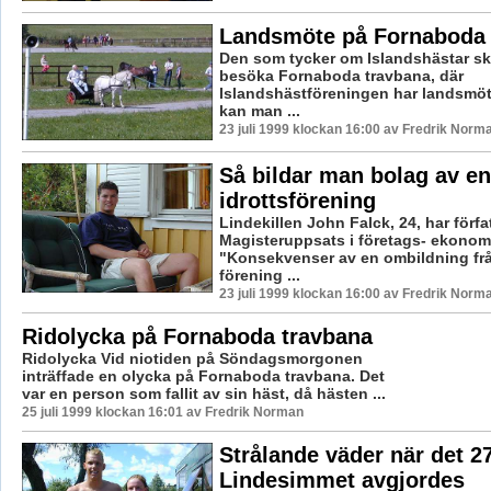
Landsmöte på Fornaboda 
Den som tycker om Islandshästar sk
besöka Fornaboda travbana, där
Islandshästföreningen har landsmöte
kan man ...
23 juli 1999 klockan 16:00 av Fredrik Norm
Så bildar man bolag av en
idrottsförening
Lindekillen John Falck, 24, har förfa
Magisteruppsats i företags- ekonomi
"Konsekvenser av en ombildning frå
förening ...
23 juli 1999 klockan 16:00 av Fredrik Norm
Ridolycka på Fornaboda travbana
Ridolycka Vid niotiden på Söndagsmorgonen
inträffade en olycka på Fornaboda travbana. Det
var en person som fallit av sin häst, då hästen ...
25 juli 1999 klockan 16:01 av Fredrik Norman
Strålande väder när det 2
Lindesimmet avgjordes