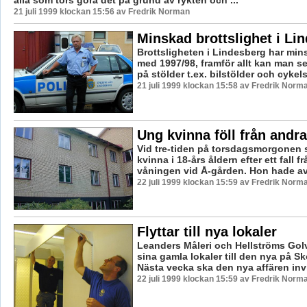
21 juli 1999 klockan 15:56 av Fredrik Norman
Minskad brottslighet i Li
Brottsligheten i Lindesberg har mins
med 1997/98, framför allt kan man s
på stölder t.ex. bilstölder och cykelst
21 juli 1999 klockan 15:58 av Fredrik Norm
Ung kvinna föll från andr
Vid tre-tiden på torsdagsmorgonen
kvinna i 18-års åldern efter ett fall f
våningen vid Å-gården. Hon hade av
22 juli 1999 klockan 15:59 av Fredrik Norm
Flyttar till nya lokaler
Leanders Måleri och Hellströms Golv 
sina gamla lokaler till den nya på Sk
Nästa vecka ska den nya affären invi
22 juli 1999 klockan 15:59 av Fredrik Norm