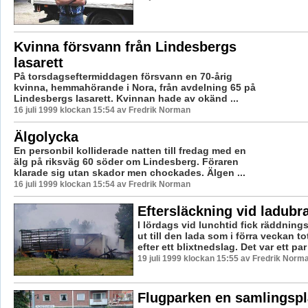
Kvinna försvann från Lindesbergs
lasarett
På torsdagseftermiddagen försvann en 70-årig
kvinna, hemmahörande i Nora, från avdelning 65 på
Lindesbergs lasarett. Kvinnan hade av okänd ...
16 juli 1999 klockan 15:54 av Fredrik Norman
Älgolycka
En personbil kolliderade natten till fredag med en
älg på riksväg 60 söder om Lindesberg. Föraren
klarade sig utan skador men chockades. Älgen ...
16 juli 1999 klockan 15:54 av Fredrik Norman
Eftersläckning vid ladub
I lördags vid lunchtid fick räddning
ut till den lada som i förra veckan t
efter ett blixtnedslag. Det var ett par 
19 juli 1999 klockan 15:55 av Fredrik Norm
Flugparken en samlingspl