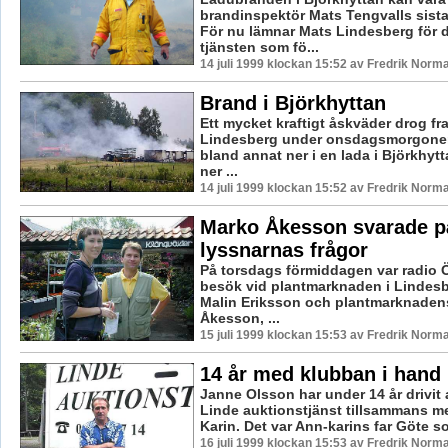
brandinspektör Mats Tengvalls sista
För nu lämnar Mats Lindesberg för 
tjänsten som fö...
14 juli 1999 klockan 15:52 av Fredrik Norm
Brand i Björkhyttan
Ett mycket kraftigt åskväder drog fr
Lindesberg under onsdagsmorgonen.
bland annat ner i en lada i Björkhy
ner ...
14 juli 1999 klockan 15:52 av Fredrik Norm
Marko Åkesson svarade p
lyssnarnas frågor
På torsdags förmiddagen var radio 
besök vid plantmarknaden i Lindesb
Malin Eriksson och plantmarknaden
Åkesson, ...
15 juli 1999 klockan 15:53 av Fredrik Norm
14 år med klubban i hand
Janne Olsson har under 14 år drivit
Linde auktionstjänst tillsammans me
Karin. Det var Ann-karins far Göte so
16 juli 1999 klockan 15:53 av Fredrik Norm