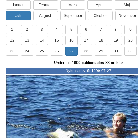
Januari
Februari
Mars
April
Maj
Juli
Augusti
September
Oktober
November
1
2
3
4
5
6
7
8
9
12
13
14
15
16
17
18
19
20
23
24
25
26
27
28
29
30
31
Under juli 1999 publicerades 36 artiklar
Nyhetsarkiv för 1999-07-27