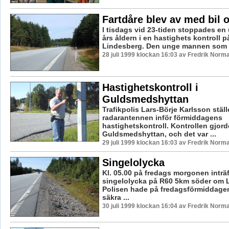
Fartdåre blev av med bil o
I tisdags vid 23-tiden stoppades en
års åldern i en hastighets kontroll 
Lindesberg. Den unge mannen som är
28 juli 1999 klockan 16:03 av Fredrik Norm
Hastighetskontroll i
Guldsmedshyttan
Trafikpolis Lars-Börje Karlsson ställ
radarantennen inför förmiddagens
hastighetskontroll. Kontrollen gjord
Guldsmedshyttan, och det var ...
29 juli 1999 klockan 16:03 av Fredrik Norm
Singelolycka
Kl. 05.00 på fredags morgonen inträ
singelolycka på R60 5km söder om 
Polisen hade på fredagsförmiddage
säkra ...
30 juli 1999 klockan 16:04 av Fredrik Norm