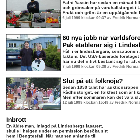
Fathi Yassin har sedan en månad till
och grönsaker på varuhallstorget i 
Frukt och grönt är en uppåtgående t
6 juli 1999 klockan 09:37 av Fredrik Norma
60 nya jobb när världsför
Pak etablerar sig i Lindes
Håll i er lindesbergare, sensationen 
faktum. Det USA-baserade företaget
har nu definitivt bestämt sig för att e
7 juli 1999 klockan 09:39 av Fredrik Norma
Slut på ett folknöje?
Sedan 1930 talet har auktionsropen r
Rådhustorget, en folkfest som är lik
Men efter sommaren kan det vara slut
12 juli 1999 klockan 15:49 av Fredrik Norm
Inbrott
En äldre man, inlagd på Lindesbergs lasarett,
skulle i helgen under en permission besöka sitt
hem i Bengtesfall. När mannen anlände till