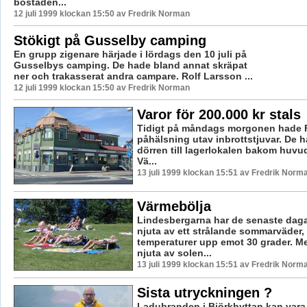
bostaden...
12 juli 1999 klockan 15:50 av Fredrik Norman
Stökigt på Gusselby camping
En grupp zigenare härjade i lördags den 10 juli på
Gusselbys camping. De hade bland annat skräpat
ner och trakasserat andra campare. Rolf Larsson ...
12 juli 1999 klockan 15:50 av Fredrik Norman
Varor för 200.000 kr stals
Tidigt på måndags morgonen hade F
påhälsning utav inbrottstjuvar. De h
dörren till lagerlokalen bakom huv
Vä...
13 juli 1999 klockan 15:51 av Fredrik Norm
Värmebölja
Lindesbergarna har de senaste dag
njuta av ett strålande sommarväder
temperaturer upp emot 30 grader. M
njuta av solen...
13 juli 1999 klockan 15:51 av Fredrik Norm
Sista utryckningen ?
Ladubranden i Björkhyttan kan vara