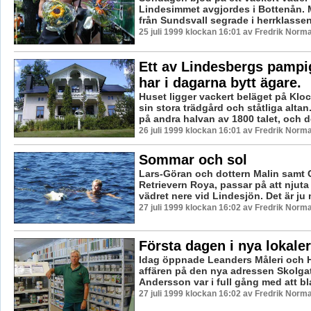
Lindesimmet avgjordes i Bottenån. 
från Sundsvall segrade i herrklassen 
25 juli 1999 klockan 16:01 av Fredrik Norm
Ett av Lindesbergs pampi
har i dagarna bytt ägare.
Huset ligger vackert beläget på Kl
sin stora trädgård och ståtliga altan
på andra halvan av 1800 talet, och de
26 juli 1999 klockan 16:01 av Fredrik Norm
Sommar och sol
Lars-Göran och dottern Malin samt
Retrievern Roya, passar på att njuta
vädret nere vid Lindesjön. Det är ju 
27 juli 1999 klockan 16:02 av Fredrik Norm
Första dagen i nya lokaler
Idag öppnade Leanders Måleri och 
affären på den nya adressen Skolgat
Andersson var i full gång med att bla
27 juli 1999 klockan 16:02 av Fredrik Norm