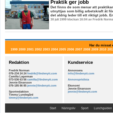
Praktik ger jobb
Det finns de som menar att praktika
utnyttjas som billig arbetskraft åt f
det aldrig leder till ett riktigt jobb. En
30 juli 1999 klockan 16:04 av Fredrik Norm
Har du missat e
1999
2000
2001
2002
2003
2004
2005
2006
2007
2008
2009
2010
201
Redaktion
Kundservice
Fredrik Norman
Annonsera
076-234 24 24
fredrik@lindenytt.com
info@lindenytt.com
Camilla Lagerman
073-536 63 56
camilla@lindenytt.com
Annonsprislista
Jennie Einarsson
076-185 86 85
jennie@lindenytt.com
Ekonomi
Jennie Einarsson
Sportredaktion
jennie@lindenytt.com
Timmy Lundegård
timmy@lindenytt.com
Start
Näringsliv
Sport
Lunchguiden