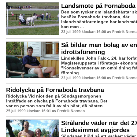
Landsmöte på Fornaboda 
Den som tycker om Islandshästar sk
besöka Fornaboda travbana, där
Islandshästföreningen har landsmöte
kan man ...
23 juli 1999 klockan 16:00 av Fredrik Norm
Så bildar man bolag av en
idrottsförening
Lindekillen John Falck, 24, har förfa
Magisteruppsats i företags- ekonomi
"Konsekvenser av en ombildning frå
förening ...
23 juli 1999 klockan 16:00 av Fredrik Norm
Ridolycka på Fornaboda travbana
Ridolycka Vid niotiden på Söndagsmorgonen
inträffade en olycka på Fornaboda travbana. Det
var en person som fallit av sin häst, då hästen ...
25 juli 1999 klockan 16:01 av Fredrik Norman
Strålande väder när det 2
Lindesimmet avgjordes
Söndagen bjöd på ett vackert väder 