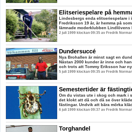
Elitseriespelare på hemm
Lindesbergs enda elitseriespelare i
Fredriksson 19 år, är hemma på so
lämnade moderklubben Lindlövens IF
2 juli 1999 klockan 09:35 av Fredrik Norma
Dundersuccé
Nya Brohallen är minst sagt en dun
Nästan 2000 kunder är inne och hand
och trots att Tommy Eriksson har nyan
5 juli 1999 klockan 09:35 av Fredrik Norma
Semestertider är fästingti
Om du vistas ute i skog och mark i 
det klokt att då och då se över kläde
fästingar. Undvik att bära mörka kläd
6 juli 1999 klockan 09:37 av Fredrik Norma
Torghandel