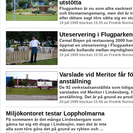
utstötta
Flugparken är nu som allra vackrast
och blomarrangemang, men det är in
eller rättare sagt törs sätta sig en st
19 juli 1999 klockan 15:55 av Fredrik Norm
Uteservering i Flugparken
Cemal Biqen på restaurang 2000 har
öppnat en uteservering i Flugparken.
månads bollande mellan myndighetern
19 juli 1999 klockan 15:55 av Fredrik Norm
Varslade vid Meritor får f
anställning
De 92 verkstadsanställda som tidigar
varslades vid Meritor i Lindesberg, 
anställning. Det är på grund av prod
20 juli 1999 klockan 15:56 av Fredrik Norm
Miljökontoret testar Loppholmarna
På sommaren är det många Lindesbergare som
gärna tar sig ett dopp i Lindesjön, men det är inte
alla som törs göra det på grund av rykten och ...