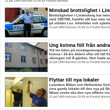
21 juli 1999 klockan 15:56 av Fredrik Norman
Minskad brottslighet i Li
Brottsligheten i Lindesberg har mins
med 1997/98, framför allt kan man s
på stölder t.ex. bilstölder och cykelst
21 juli 1999 klockan 15:58 av Fredrik Norm
Ung kvinna föll från andr
Vid tre-tiden på torsdagsmorgonen
kvinna i 18-års åldern efter ett fall f
våningen vid Å-gården. Hon hade av
22 juli 1999 klockan 15:59 av Fredrik Norm
Flyttar till nya lokaler
Leanders Måleri och Hellströms Golv 
sina gamla lokaler till den nya på Sk
Nästa vecka ska den nya affären invi
22 juli 1999 klockan 15:59 av Fredrik Norm