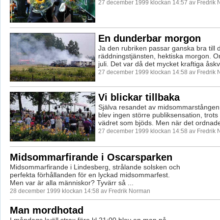
27 december 1999 klockan 14:57 av Fredrik
En dunderbar morgon
Ja den rubriken passar ganska bra till 
räddningstjänsten, hektiska morgon. 
juli. Det var då det mycket kraftiga åskv
27 december 1999 klockan 14:58 av Fredrik
Vi blickar tillbaka
Själva resandet av midsommarstången
blev ingen större publiksensation, trots
vädret som bjöds. Men när det ordnades
27 december 1999 klockan 14:58 av Fredrik
Midsommarfirande i Oscarsparken
Midsommarfirande i Lindesberg, strålande solsken och
perfekta förhållanden för en lyckad midsommarfest.
Men var är alla människor? Tyvärr så ...
28 december 1999 klockan 14:58 av Fredrik Norman
Man mordhotad
I måndags kväll strax före kl 21:00 blev en man på