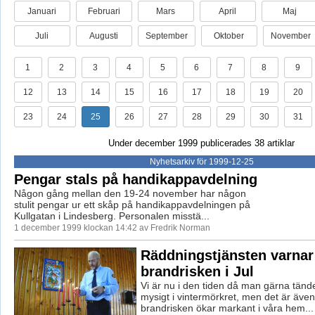
Januari
Februari
Mars
April
Maj
Juli
Augusti
September
Oktober
November
1
2
3
4
5
6
7
8
9
12
13
14
15
16
17
18
19
20
23
24
25
26
27
28
29
30
31
Under december 1999 publicerades 38 artiklar
Nyhetsarkiv för 1999-12-25
Pengar stals på handikappavdelning
Någon gång mellan den 19-24 november har någon
stulit pengar ur ett skåp på handikappavdelningen på
Kullgatan i Lindesberg. Personalen misstä...
1 december 1999 klockan 14:42 av Fredrik Norman
Räddningstjänsten varnar
brandrisken i Jul
Vi är nu i den tiden då man gärna tände
mysigt i vintermörkret, men det är även
brandrisken ökar markant i våra hem...