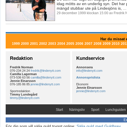
idag mötts av en underlig syn. Det har 
mängd stubbar ute på Lindesjöns is, ...
29 december 1999 klockan 15:00 av Fredrik
Har du missat e
1999
2000
2001
2002
2003
2004
2005
2006
2007
2008
2009
2010
201
Redaktion
Kundservice
Fredrik Norman
Annonsera
076-234 24 24
fredrik@lindenytt.com
info@lindenytt.com
Camilla Lagerman
073-536 63 56
camilla@lindenytt.com
Annonsprislista
Jennie Einarsson
076-185 86 85
jennie@lindenytt.com
Ekonomi
Jennie Einarsson
Sportredaktion
jennie@lindenytt.com
Timmy Lundegård
timmy@lindenytt.com
Start
Näringsliv
Sport
Lunchguiden
Ex
För dig som vill sälja guld tryggt online:
Sälja guld med Guldbrev