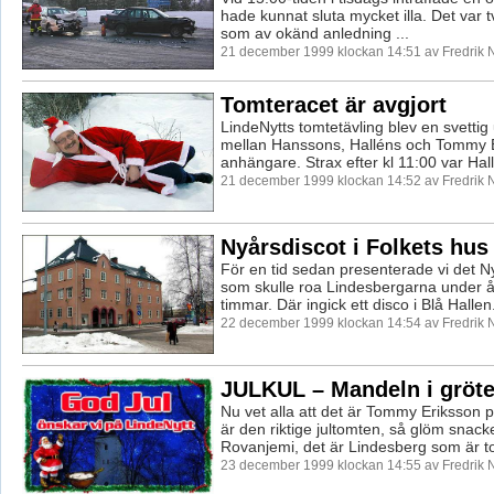
hade kunnat sluta mycket illa. Det var t
som av okänd anledning ...
21 december 1999 klockan 14:51 av Fredrik
Tomteracet är avgjort
LindeNytts tomtetävling blev en svettig
mellan Hanssons, Halléns och Tommy 
anhängare. Strax efter kl 11:00 var Hallé
21 december 1999 klockan 14:52 av Fredrik
Nyårsdiscot i Folkets hus 
För en tid sedan presenterade vi det 
som skulle roa Lindesbergarna under å
timmar. Där ingick ett disco i Blå Hallen.
22 december 1999 klockan 14:54 av Fredrik
JULKUL – Mandeln i gröt
Nu vet alla att det är Tommy Eriksson 
är den riktige jultomten, så glöm snack
Rovanjemi, det är Lindesberg som är t
23 december 1999 klockan 14:55 av Fredrik