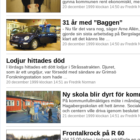
gynna kommunen rent ekonomiskt, men
20 december 1999 klockan 14:50 av Fredrik
31 år med ”Baggen”
- Nu får det vara nog, säger Arne Allén
gjorde sin sista arbetsdag på Bergslage
klart att det känns lite ...
20 december 1999 klockan 14:50 av Fredrik
Lodjur hittades död
I lördags hittades ett dött lodjur i Stråssatrakten. Djuret,
som är ett ungdjur, var försedd med sändare av Grimsö
Forskningsstation som hade ...
20 december 1999 klockan 14:51 av Fredrik Norman
Ny skola blir dyrt för k
På kommunfullmäktiges möte i måndag
Hagabergsskolan ett hett ämne. Socia
och centern ville driva igenom beslutet tr
21 december 1999 klockan 14:51 av Fredrik
Frontalkrock på R 60
Vid 15:00-tiden i tisdags inträffade en