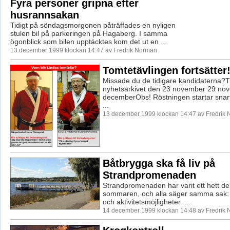
Fyra personer gripna efter
husrannsakan
Tidigt på söndagsmorgonen påträffades en nyligen
stulen bil på parkeringen på Hagaberg. I samma
ögonblick som bilen upptäcktes kom det ut en ...
13 december 1999 klockan 14:47 av Fredrik Norman
Tomtetävlingen fortsätter
Missade du de tidigare kandidaterna?Tit
nyhetsarkivet den 23 november 29 no
decemberObs! Röstningen startar snar
...
13 december 1999 klockan 14:47 av Fredrik
Båtbrygga ska få liv på
Strandpromenaden
Strandpromenaden har varit ett hett d
sommaren, och alla säger samma sak: Det
och aktivitetsmöjligheter. ...
14 december 1999 klockan 14:48 av Fredrik