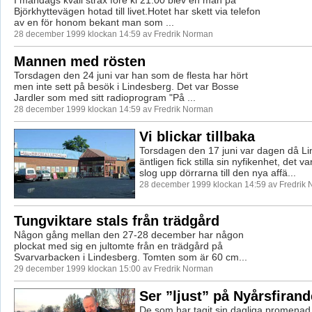
Björkhyttevägen hotad till livet.Hotet har skett via telefon
av en för honom bekant man som ...
28 december 1999 klockan 14:59 av Fredrik Norman
Mannen med rösten
Torsdagen den 24 juni var han som de flesta har hört
men inte sett på besök i Lindesberg. Det var Bosse
Jardler som med sitt radioprogram "På ...
28 december 1999 klockan 14:59 av Fredrik Norman
Vi blickar tillbaka
Torsdagen den 17 juni var dagen då L
äntligen fick stilla sin nyfikenhet, det v
slog upp dörrarna till den nya affä...
28 december 1999 klockan 14:59 av Fredrik
Tungviktare stals från trädgård
Någon gång mellan den 27-28 december har någon
plockat med sig en jultomte från en trädgård på
Svarvarbacken i Lindesberg. Tomten som är 60 cm...
29 december 1999 klockan 15:00 av Fredrik Norman
Ser ”ljust” på Nyårsfirand
De som har tagit sin dagliga promenad 