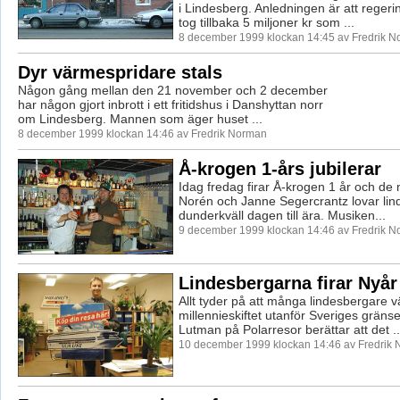
i Lindesberg. Anledningen är att reger
tog tillbaka 5 miljoner kr som ...
8 december 1999 klockan 14:45 av Fredrik 
Dyr värmespridare stals
Någon gång mellan den 21 november och 2 december
har någon gjort inbrott i ett fritidshus i Danshyttan norr
om Lindesberg. Mannen som äger huset ...
8 december 1999 klockan 14:46 av Fredrik Norman
Å-krogen 1-års jubilerar
Idag fredag firar Å-krogen 1 år och de
Norén och Janne Segercrantz lovar li
dunderkväll dagen till ära. Musiken...
9 december 1999 klockan 14:46 av Fredrik 
Lindesbergarna firar Nyår 
Allt tyder på att många lindesbergare väl
millennieskiftet utanför Sveriges grän
Lutman på Polarresor berättar att det ..
10 december 1999 klockan 14:46 av Fredrik