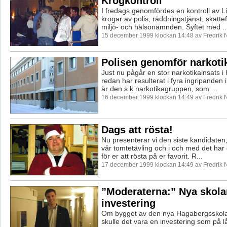
Krogkontroll
I fredags genomfördes en kontroll av 
krogar av polis, räddningstjänst, skatte
miljö- och hälsonämnden. Syftet med ..
15 december 1999 klockan 14:48 av Fredrik
Polisen genomför narkoti
Just nu pågår en stor narkotikainsats i
redan har resulterat i fyra ingripanden 
är den s k narkotikagruppen, som ...
16 december 1999 klockan 14:49 av Fredrik
Dags att rösta!
Nu presenterar vi den siste kandidaten
vår tomtetävling och i och med det har d
för er att rösta på er favorit. R...
17 december 1999 klockan 14:49 av Fredrik
”Moderaterna:” Nya skola
investering
Om bygget av den nya Hagabergsskolan
skulle det vara en investering som på lå