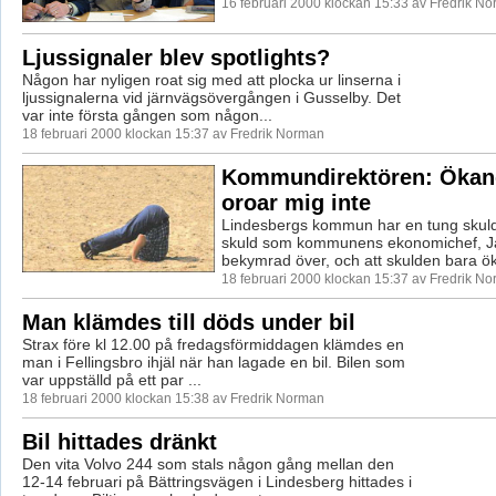
16 februari 2000 klockan 15:33 av Fredrik N
Ljussignaler blev spotlights?
Någon har nyligen roat sig med att plocka ur linserna i
ljussignalerna vid järnvägsövergången i Gusselby. Det
var inte första gången som någon...
18 februari 2000 klockan 15:37 av Fredrik Norman
Kommundirektören: Ökan
oroar mig inte
Lindesbergs kommun har en tung skuld
skuld som kommunens ekonomichef, Ja
bekymrad över, och att skulden bara ök
18 februari 2000 klockan 15:37 av Fredrik N
Man klämdes till döds under bil
Strax före kl 12.00 på fredagsförmiddagen klämdes en
man i Fellingsbro ihjäl när han lagade en bil. Bilen som
var uppställd på ett par ...
18 februari 2000 klockan 15:38 av Fredrik Norman
Bil hittades dränkt
Den vita Volvo 244 som stals någon gång mellan den
12-14 februari på Bättringsvägen i Lindesberg hittades i