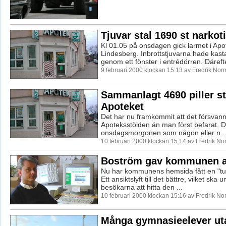
Tjuvar stal 1690 st narkoti
Kl 01.05 på onsdagen gick larmet i Apot
Lindesberg. Inbrottstjuvarna hade kasta
genom ett fönster i entrédörren. Därefte
9 februari 2000 klockan 15:13 av Fredrik No
Sammanlagt 4690 piller st
Apoteket
Det har nu framkommit att det försvann 
Apoteksstölden än man först befarat. De
onsdagsmorgonen som någon eller n..
10 februari 2000 klockan 15:14 av Fredrik N
Boström gav kommunen an
Nu har kommunens hemsida fått en "tu
Ett ansiktslyft till det bättre, vilket ska u
besökarna att hitta den ...
10 februari 2000 klockan 15:16 av Fredrik N
Många gymnasieelever ut