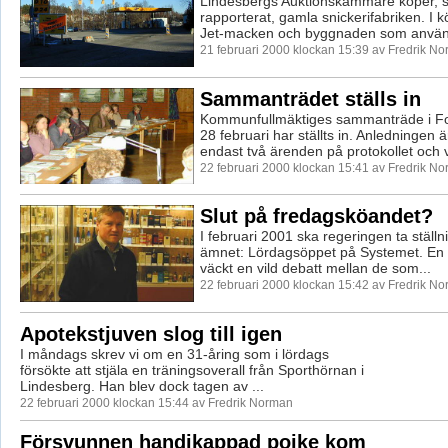
Lindesbergs Auktionskammare köper, so
rapporterat, gamla snickerifabriken. I 
Jet-macken och byggnaden som använd
21 februari 2000 klockan 15:39 av Fredrik N
Sammanträdet ställs in
Kommunfullmäktiges sammanträde i Fo
28 februari har ställts in. Anledningen 
endast två ärenden på protokollet och v
22 februari 2000 klockan 15:41 av Fredrik N
Slut på fredagsköandet?
I februari 2001 ska regeringen ta ställni
ämnet: Lördagsöppet på Systemet. En 
väckt en vild debatt mellan de som...
22 februari 2000 klockan 15:42 av Fredrik N
Apotekstjuven slog till igen
I måndags skrev vi om en 31-åring som i lördags
försökte att stjäla en träningsoverall från Sporthörnan i
Lindesberg. Han blev dock tagen av ...
22 februari 2000 klockan 15:44 av Fredrik Norman
Försvunnen handikappad pojke kom