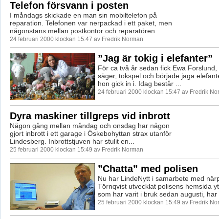
Telefon försvann i posten
I måndags skickade en man sin mobiltelefon på
reparation. Telefonen var nerpackad i ett paket, men
någonstans mellan postkontor och reparatören ...
24 februari 2000 klockan 15:47 av Fredrik Norman
”Jag är tokig i elefanter”
För ca två år sedan fick Ewa Forslund,
säger, tokspel och började jaga elefant
hon gick in i. Idag består ...
24 februari 2000 klockan 15:47 av Fredrik N
Dyra maskiner tillgreps vid inbrott
Någon gång mellan måndag och onsdag har någon
gjort inbrott i ett garage i Öskebohyttan strax utanför
Lindesberg. Inbrottstjuven har stulit en...
25 februari 2000 klockan 15:49 av Fredrik Norman
”Chatta” med polisen
Nu har LindeNytt i samarbete med närp
Törnqvist utvecklat polisens hemsida yt
som har varit i bruk sedan augusti, har .
25 februari 2000 klockan 15:49 av Fredrik N