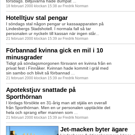
torsdags. Biltjuvarna hade dumpat ...
18 februari 2000 klockan 15:38 av Fredrik Norman
Hotelltjuv stal pengar
I söndags stal någon pengar ur kassaapparaten på
Lindesbergs Stadshotell. I normala fall så tar
personalen ur nyckeln till kassan när ingen står...
21 februari 2000 klockan 15:39 av Fredrik Norman
Förbannad kvinna gick en mil i 10
minusgrader
Tidigt på söndagsmorgonen försvann en kvinna från en
privat fest i Finnåker. Kvinnan hade kommit i gräl med
sin sambo och blivit så förbannad ...
21 februari 2000 klockan 15:39 av Fredrik Norman
Apotekstjuv snattade på
Sporthörnan
I lördags försökte en 31-årig man att stjäla en overall
från Sporthörnan. Men en ur personalen upptäckte det
hela och sprang efter mannen som ...
21 februari 2000 klockan 15:39 av Fredrik Norman
Jet-macken byter ägare