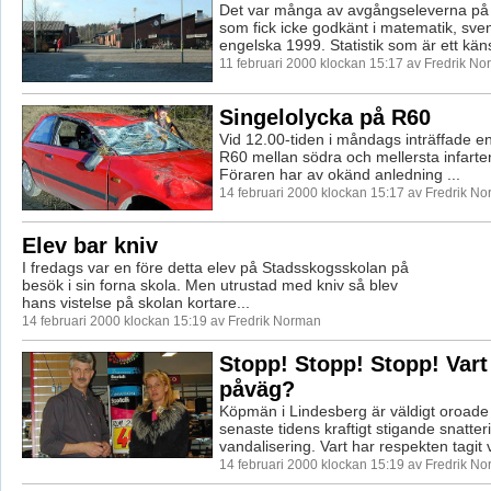
Det var många av avgångseleverna på
som fick icke godkänt i matematik, sve
engelska 1999. Statistik som är ett känsl
11 februari 2000 klockan 15:17 av Fredrik N
Singelolycka på R60
Vid 12.00-tiden i måndags inträffade e
R60 mellan södra och mellersta infarten
Föraren har av okänd anledning ...
14 februari 2000 klockan 15:17 av Fredrik N
Elev bar kniv
I fredags var en före detta elev på Stadsskogsskolan på
besök i sin forna skola. Men utrustad med kniv så blev
hans vistelse på skolan kortare...
14 februari 2000 klockan 15:19 av Fredrik Norman
Stopp! Stopp! Stopp! Vart 
påväg?
Köpmän i Lindesberg är väldigt oroade
senaste tidens kraftigt stigande snatter
vandalisering. Vart har respekten tagit 
14 februari 2000 klockan 15:19 av Fredrik N