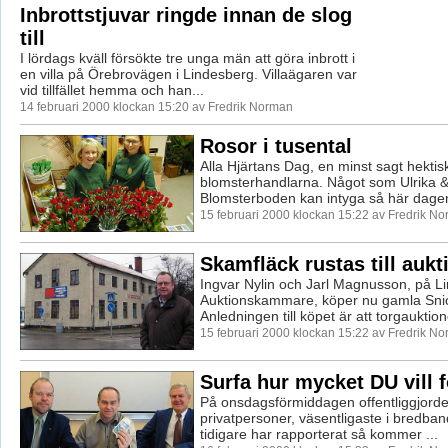
Inbrottstjuvar ringde innan de slog
till
I lördags kväll försökte tre unga män att göra inbrott i
en villa på Örebrovägen i Lindesberg. Villaägaren var
vid tillfället hemma och han...
14 februari 2000 klockan 15:20 av Fredrik Norman
Rosor i tusental
Alla Hjärtans Dag, en minst sagt hektis
blomsterhandlarna. Något som Ulrika 
Blomsterboden kan intyga så här dagen e
15 februari 2000 klockan 15:22 av Fredrik N
Skamfläck rustas till auk
Ingvar Nylin och Jarl Magnusson, på L
Auktionskammare, köper nu gamla Snic
Anledningen till köpet är att torgauktion
15 februari 2000 klockan 15:22 av Fredrik N
Surfa hur mycket DU vill f
På onsdagsförmiddagen offentliggjorde T
privatpersoner, väsentligaste i bredba
tidigare har rapporterat så kommer ...