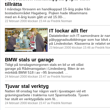
tillrätta
I måndags försvann en handikappad 15-årig pojke från
bostadsområdet Hagaberg. Pojken hade tillsammans
med en 4-årig kusin gått ut vid 15.00-...
22 februari 2000 klockan 15:44 av Fredrik Norman
IT lockar allt fler
Datatekniker och IT-samordnare är na
påbyggnadsutbildningar som har blivit a
på Lindeskolan. Klasserna är relativt sm
23 februari 2000 klockan 15:46 av Fredrik N
BMW stals ur garage
Tidigt på torsdagsmorgonen stals en bil ur ett olåst
garage på Rådmansgatan i Lindesberg. Bilen är en
mörkblå BMW 518 i av –95 årsmodell. ...
24 februari 2000 klockan 15:47 av Fredrik Norman
Tjuvar stal verktyg
Natten till onsdag har någon varit i tjuvatagen vid ett
grävningsarbete i trakterna runt Spannarboda. Tjuven
har stulit en verktygslåda som fö...
24 februari 2000 klockan 15:47 av Fredrik Norman