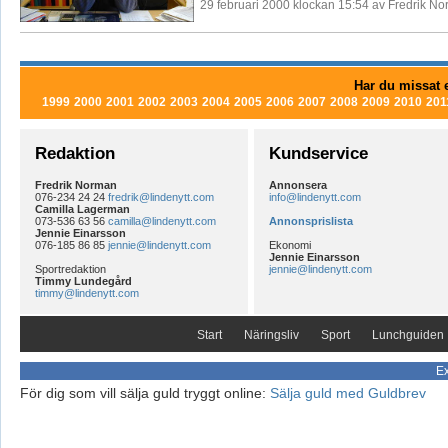
29 februari 2000 klockan 15:54 av Fredrik N
Har du missat e
1999
2000
2001
2002
2003
2004
2005
2006
2007
2008
2009
2010
201
Redaktion
Kundservice
Fredrik Norman
Annonsera
076-234 24 24
fredrik@lindenytt.com
info@lindenytt.com
Camilla Lagerman
073-536 63 56
camilla@lindenytt.com
Annonsprislista
Jennie Einarsson
076-185 86 85
jennie@lindenytt.com
Ekonomi
Jennie Einarsson
Sportredaktion
jennie@lindenytt.com
Timmy Lundegård
timmy@lindenytt.com
Start
Näringsliv
Sport
Lunchguiden
Ex
För dig som vill sälja guld tryggt online:
Sälja guld med Guldbrev