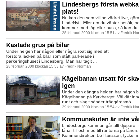
Lindesbergs första webka
plats!
Nu kan den som vill se vädret live, gör
LindeNytt. Eller om du väntar besök, 
kommer med tåg eller buss, så kan du 
28 februari 2000 klockan 15:51 av Fredrik N
Kastade grus på bilar
Under helgen har någon eller några roat sig med att
förstöra lacken på bilar som stått parkerade i
parkeringshuset i Lindesberg. Man har tagit ...
28 februari 2000 klockan 15:53 av Fredrik Norman
Kägelbanan utsatt för sk
igen
Under den gångna helgen har någon brut
Kägelbanan på Kyrkberget. Väl där inn
runt och slagit sönder trädgårdsmö...
29 februari 2000 klockan 15:54 av Fredrik N
Kommunakuten är inte vår
Lindesbergs kommun går allt djupare in
lånar till och med till räntorna på lånen.
Kommundirektör, Bo Hansson, tycker inte