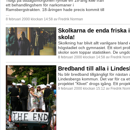
Tidigt på tisdagsmorgonen rymde en 18-årig kille från
ett behandlingshem för narkomaner i
Ramsbergstrakten. 18-åringen hade precis kommit till
...
8 februari 2000 klockan 14:58 av Fredrik Norman
Skolkarna de enda friska i
skola!
Skolkning har blivit allt vanligare bland 
högstadiet och gymnasiet. Ett stort pro
skolor som toppar statistiken. De ungd
8 februari 2000 klockan 14:58 av Fredrik No
Bredband till alla i Linde
Nu blir bredband tillgängligt för nästan a
Lindesbergs kommun. Det var för ca et
projektet "Klivet" drogs igång. Ett projekt
9 februari 2000 klockan 15:12 av Fredrik No