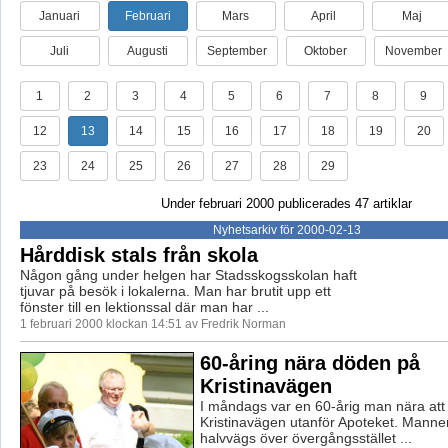
Januari
Februari
Mars
April
Maj
Juli
Augusti
September
Oktober
November
1
2
3
4
5
6
7
8
9
12
13
14
15
16
17
18
19
20
23
24
25
26
27
28
29
Under februari 2000 publicerades 47 artiklar
Nyhetsarkiv för 2000-02-13
Hårddisk stals från skola
Någon gång under helgen har Stadsskogsskolan haft
tjuvar på besök i lokalerna. Man har brutit upp ett
fönster till en lektionssal där man har ...
1 februari 2000 klockan 14:51 av Fredrik Norman
60-åring nära döden på
Kristinavägen
I måndags var en 60-årig man nära att b
Kristinavägen utanför Apoteket. Mann
halvvägs över övergångsstället ...