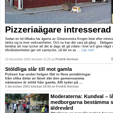
Pizzeriaägare intresserad
Sedan en tid tillbaka har ägarna av Göransonska Krogen letat efter intre
tänka sig ta över verksamheten. Och nu kan det vara på gång… Delägare 
berättar att man tycker att det är dags att gå vidare i livet och göra något
tillståndsenheten ger sitt samtycke, så blir en av …
Läs mer!
10 december 2001 klockan 11:23 av
Fredrik Norman
Stöldliga slår till mot gamla
Polisen har under helgen fått in flera anmälningar
från olika delar av länet där den gemensamma
nämnaren är stöld från gamla. Allt tyder på ...
3 december 2001 klockan 10:50 av Fredrik Norman
Moderaterna: Kundval – lå
medborgarna bestämma s
äldrevård
Ytterligare en populär motion har pr