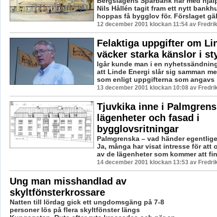
Bergslagens Sparbank har med hjälp
Nils Hållén tagit fram ett nytt ban
hoppas få bygglov för. Förslaget gälle
12 december 2001 klockan 11:54 av Fredr
Felaktiga uppgifter om Li
väcker starka känslor i st
Igår kunde man i en nyhetssändning 
att Linde Energi slår sig samman me
som enligt uppgifterna som angavs k
13 december 2001 klockan 10:08 av Fredr
Tjuvkika inne i Palmgrens
lägenheter och fasad i
bygglovsritningar
Palmgrenska – vad händer egentlig
Ja, många har visat intresse för att 
av de lägenheter som kommer att finn
14 december 2001 klockan 13:53 av Fredr
Ung man misshandlad av
skyltfönsterkrossare
Natten till lördag gick ett ungdomsgäng på 7-8
personer lös på flera skyltfönster längs