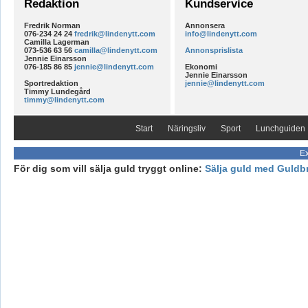
Redaktion
Kundservice
Fredrik Norman
Annonsera
076-234 24 24
fredrik@lindenytt.com
info@lindenytt.com
Camilla Lagerman
073-536 63 56
camilla@lindenytt.com
Annonsprislista
Jennie Einarsson
076-185 86 85
jennie@lindenytt.com
Ekonomi
Jennie Einarsson
Sportredaktion
jennie@lindenytt.com
Timmy Lundegård
timmy@lindenytt.com
Start
Näringsliv
Sport
Lunchguiden
Ex
För dig som vill sälja guld tryggt online:
Sälja guld med Guldb