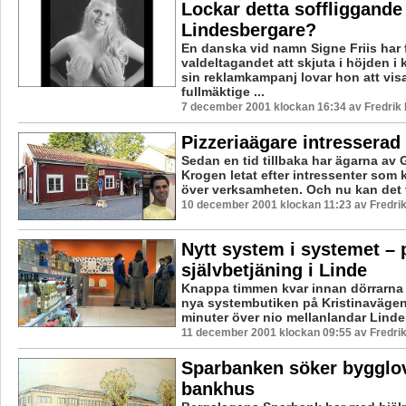
Lockar detta soffliggande
Lindesbergare?
En danska vid namn Signe Friis har f
valdeltagandet att skjuta i höjden i
sin reklamkampanj lovar hon att visa
fullmäktige ...
7 december 2001 klockan 16:34 av Fredri
Pizzeriaägare intresserad
Sedan en tid tillbaka har ägarna av
Krogen letat efter intressenter som 
över verksamheten. Och nu kan det v
10 december 2001 klockan 11:23 av Fredr
Nytt system i systemet – 
självbetjäning i Linde
Knappa timmen kvar innan dörrarna
nya systembutiken på Kristinavägen.
minuter över nio mellanlandar LindeNy
11 december 2001 klockan 09:55 av Fredr
Sparbanken söker bygglov
bankhus