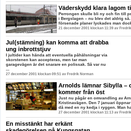
Väderskydd klara lagom ti
Perrongen skulle bli ny och fin till 
i Bergslagen – nu blev det aldrig så.
försenade planer lyckades man dock 
21 december 2001 klockan 11:39 av Fredr
Jul(stämning) kan komma att drabba
ung inbrottstjuv
I jultider kan hända att eventuella påhälsningar via
skorstenen kan accepteras, men tar man
garagevägen är det snarare en polissak. Så var nu
...
27 december 2001 klockan 09:51 av Fredrik Norman
Arnolds lämnar Sibylla – 
kommer från öst
Just nu pågår en omvandling av Arn
Kristinavägen. Den 7 januari öppnar
då med en ny kedja i ryggen. Man ha
27 december 2001 klockan 11:13 av Fredr
En misstänkt har erkänt
skadegörelsen på Kungsgatan