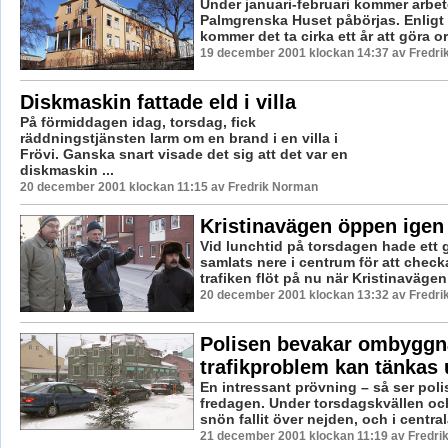
Under januari-februari kommer arbe
Palmgrenska Huset påbörjas. Enligt
kommer det ta cirka ett år att göra o
19 december 2001 klockan 14:37 av Fredr
Diskmaskin fattade eld i villa
På förmiddagen idag, torsdag, fick
räddningstjänsten larm om en brand i en villa i
Frövi. Ganska snart visade det sig att det var en
diskmaskin ...
20 december 2001 klockan 11:15 av Fredrik Norman
Kristinavägen öppen igen
Vid lunchtid på torsdagen hade ett 
samlats nere i centrum för att check
trafiken flöt på nu när Kristinavägen
20 december 2001 klockan 13:32 av Fredr
Polisen bevakar ombyggn
trafikproblem kan tänkas
En intressant prövning – så ser pol
fredagen. Under torsdagskvällen oc
snön fallit över nejden, och i centra
21 december 2001 klockan 11:19 av Fredr