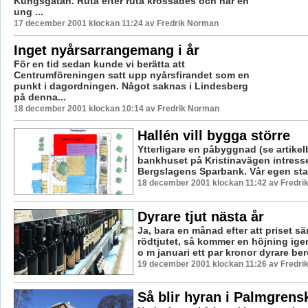
Kungsgatan. Ruta efter ruta krossades och när en
ung ...
17 december 2001 klockan 11:24 av Fredrik Norman
Inget nyårsarrangemang i år
För en tid sedan kunde vi berätta att
Centrumföreningen satt upp nyårsfirandet som en
punkt i dagordningen. Något saknas i Lindesberg
på denna...
18 december 2001 klockan 10:14 av Fredrik Norman
Hallén vill bygga större
Ytterligare en påbyggnad (se artikel
bankhuset på Kristinavägen intresse
Bergslagens Sparbank. Vår egen stad
18 december 2001 klockan 11:42 av Fredr
Dyrare tjut nästa år
Ja, bara en månad efter att priset s
rödtjutet, så kommer en höjning igen.
o m januari ett par kronor dyrare ber
19 december 2001 klockan 11:26 av Fredr
Så blir hyran i Palmgrens