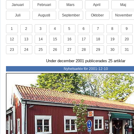
Januari
Februari
Mars
April
Maj
Juli
Augusti
September
Oktober
November
1
2
3
4
5
6
7
8
9
12
13
14
15
16
17
18
19
20
23
24
25
26
27
28
29
30
31
Under december 2001 publicerades 25 artiklar
Nyhetsarkiv för 2001-12-10