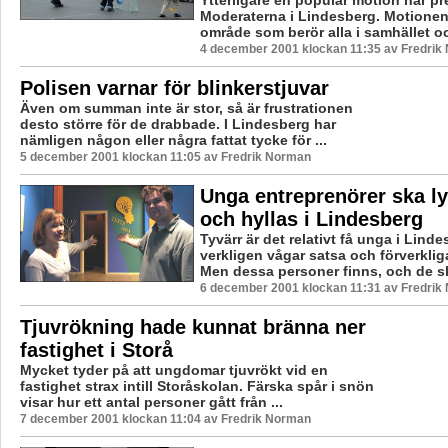
Moderaterna i Lindesberg. Motionen 
område som berör alla i samhället oc
4 december 2001 klockan 11:35 av Fredrik
Polisen varnar för blinkerstjuvar
Även om summan inte är stor, så är frustrationen
desto större för de drabbade. I Lindesberg har
nämligen någon eller några fattat tycke för ...
5 december 2001 klockan 11:05 av Fredrik Norman
Unga entreprenörer ska ly
och hyllas i Lindesberg
Tyvärr är det relativt få unga i Lind
verkligen vågar satsa och förverkli
Men dessa personer finns, och de sk
6 december 2001 klockan 11:31 av Fredrik
Tjuvrökning hade kunnat bränna ner
fastighet i Storå
Mycket tyder på att ungdomar tjuvrökt vid en
fastighet strax intill Storåskolan. Färska spår i snön
visar hur ett antal personer gått från ...
7 december 2001 klockan 11:04 av Fredrik Norman