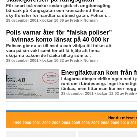
För snart två veckor sedan gick ett ungdomsgäng
bärsärk på Kungsgatan och krossade ett flertal
skyltfönster för handlarna utmed gatan. Polisen...
28 december 2001 klockan 10:06 av Fredrik Norman
Polis varnar åter för ”falska poliser”
– kvinnas konto länsat på 40 000 kr
Polisen går nu ut till media och vädjar till folket att
vara på sin vakt samt för att få hjälp att finna
skojarna bakom de fräcka tilltag som p...
28 december 2001 klockan 10:32 av Fredrik Norman
Energifakturan kom från 
I dagarna dimper elräkningen ned i 
runt om i Lindesberg. Inget konstig
tänkas, men tittar man lite mer noggr
28 december 2001 klockan 12:02 av Fredr
Har du missat e
1999
2000
2001
2002
2003
2004
2005
2006
2007
2008
2009
2010
201