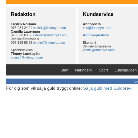
Redaktion
Kundservice
Fredrik Norman
Annonsera
076-234 24 24
fredrik@lindenytt.com
info@lindenytt.com
Camilla Lagerman
073-536 63 56
camilla@lindenytt.com
Annonsprislista
Jennie Einarsson
076-185 86 85
jennie@lindenytt.com
Ekonomi
Jennie Einarsson
Sportredaktion
jennie@lindenytt.com
Timmy Lundegård
timmy@lindenytt.com
Start
Näringsliv
Sport
Lunchguiden
Ex
För dig som vill sälja guld tryggt online:
Sälja guld med Guldbrev