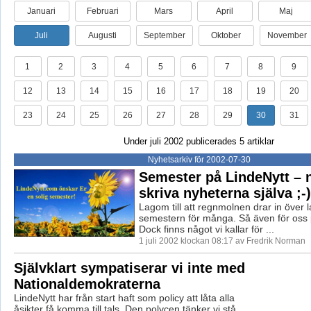
Januari
Februari
Mars
April
Maj
Juli
Augusti
September
Oktober
November
1
2
3
4
5
6
7
8
9
12
13
14
15
16
17
18
19
20
23
24
25
26
27
28
29
30
31
Under juli 2002 publicerades 5 artiklar
Nyhetsarkiv för 2002-07-30
Semester på LindeNytt – n
skriva nyheterna själva ;-)
Lagom till att regnmolnen drar in över l
semestern för många. Så även för oss 
Dock finns något vi kallar för ...
1 juli 2002 klockan 08:17 av Fredrik Norman
Självklart sympatiserar vi inte med
Nationaldemokraterna
LindeNytt har från start haft som policy att låta alla
åsikter få komma till tals. Den polycen tänker vi stå