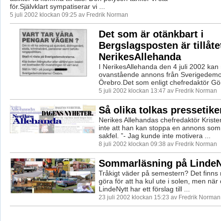
för.Självklart sympatiserar vi ...
5 juli 2002 klockan 09:25 av Fredrik Norman
Det som är otänkbart i
Bergslagsposten är tillåtet
NerikesAllehanda
I NerikesAllehanda den 4 juli 2002 kan
ovanstående annons från Sverigedemok
Örebro.Det som enligt chefredaktör Gör
5 juli 2002 klockan 13:47 av Fredrik Norman
Så olika tolkas pressetike
Nerikes Allehandas chefredaktör Krister
inte att han kan stoppa en annons som 
sakfel. ”- Jag kunde inte motivera ...
8 juli 2002 klockan 09:38 av Fredrik Norman
Sommarläsning på LindeN
Tråkigt väder på semestern? Det finn
göra för att ha kul ute i solen, men när
LindeNytt har ett förslag till ...
23 juli 2002 klockan 15:23 av Fredrik Norman