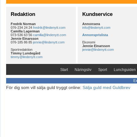
Redaktion
Kundservice
Fredrik Norman
Annonsera
076-234 24 24
fredrik@lindenytt.com
info@lindenytt.com
Camilla Lagerman
073-536 63 56
camilla@lindenytt.com
Annonsprislista
Jennie Einarsson
076-185 86 85
jennie@lindenytt.com
Ekonomi
Jennie Einarsson
Sportredaktion
jennie@lindenytt.com
Timmy Lundegård
timmy@lindenytt.com
Start
Näringsliv
Sport
Lunchguiden
Ex
För dig som vill sälja guld tryggt online:
Sälja guld med Guldbrev