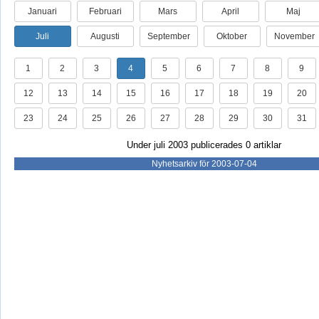
Januari
Februari
Mars
April
Maj
Juli
Augusti
September
Oktober
November
1
2
3
4
5
6
7
8
9
12
13
14
15
16
17
18
19
20
23
24
25
26
27
28
29
30
31
Under juli 2003 publicerades 0 artiklar
Nyhetsarkiv för 2003-07-04