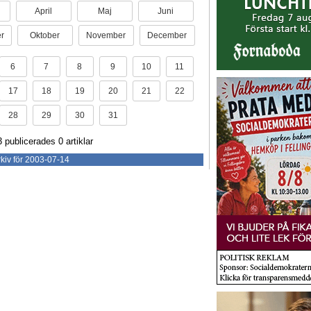
April
Maj
Juni
r
Oktober
November
December
6
7
8
9
10
11
17
18
19
20
21
22
28
29
30
31
3 publicerades 0 artiklar
kiv för 2003-07-14