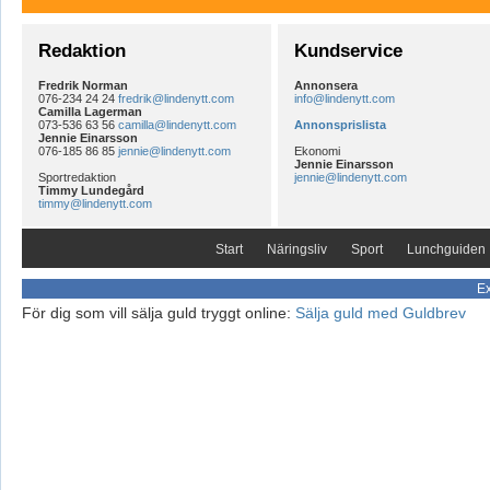
Redaktion
Kundservice
Fredrik Norman
Annonsera
076-234 24 24
fredrik@lindenytt.com
info@lindenytt.com
Camilla Lagerman
073-536 63 56
camilla@lindenytt.com
Annonsprislista
Jennie Einarsson
076-185 86 85
jennie@lindenytt.com
Ekonomi
Jennie Einarsson
Sportredaktion
jennie@lindenytt.com
Timmy Lundegård
timmy@lindenytt.com
Start
Näringsliv
Sport
Lunchguiden
Ex
För dig som vill sälja guld tryggt online:
Sälja guld med Guldbrev