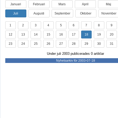
Januari
Februari
Mars
April
Maj
Juli
Augusti
September
Oktober
November
1
2
3
4
5
6
7
8
9
12
13
14
15
16
17
18
19
20
23
24
25
26
27
28
29
30
31
Under juli 2003 publicerades 0 artiklar
Nyhetsarkiv för 2003-07-18