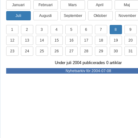
Januari
Februari
Mars
April
Maj
Juli
Augusti
September
Oktober
November
1
2
3
4
5
6
7
8
9
12
13
14
15
16
17
18
19
20
23
24
25
26
27
28
29
30
31
Under juli 2004 publicerades 0 artiklar
Nyhetsarkiv för 2004-07-08