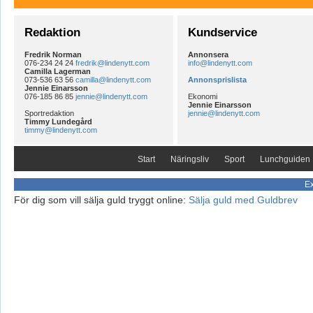
Redaktion
Kundservice
Fredrik Norman
Annonsera
076-234 24 24
fredrik@lindenytt.com
info@lindenytt.com
Camilla Lagerman
073-536 63 56
camilla@lindenytt.com
Annonsprislista
Jennie Einarsson
076-185 86 85
jennie@lindenytt.com
Ekonomi
Jennie Einarsson
Sportredaktion
jennie@lindenytt.com
Timmy Lundegård
timmy@lindenytt.com
Start
Näringsliv
Sport
Lunchguiden
Ex
För dig som vill sälja guld tryggt online:
Sälja guld med Guldbrev