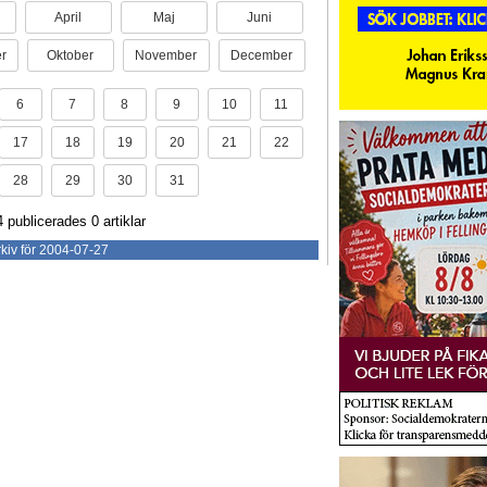
April
Maj
Juni
r
Oktober
November
December
6
7
8
9
10
11
17
18
19
20
21
22
28
29
30
31
4 publicerades 0 artiklar
kiv för 2004-07-27