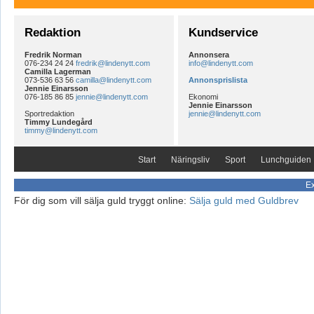
Redaktion
Kundservice
Fredrik Norman
Annonsera
076-234 24 24
fredrik@lindenytt.com
info@lindenytt.com
Camilla Lagerman
073-536 63 56
camilla@lindenytt.com
Annonsprislista
Jennie Einarsson
076-185 86 85
jennie@lindenytt.com
Ekonomi
Jennie Einarsson
Sportredaktion
jennie@lindenytt.com
Timmy Lundegård
timmy@lindenytt.com
Start
Näringsliv
Sport
Lunchguiden
Ex
För dig som vill sälja guld tryggt online:
Sälja guld med Guldbrev