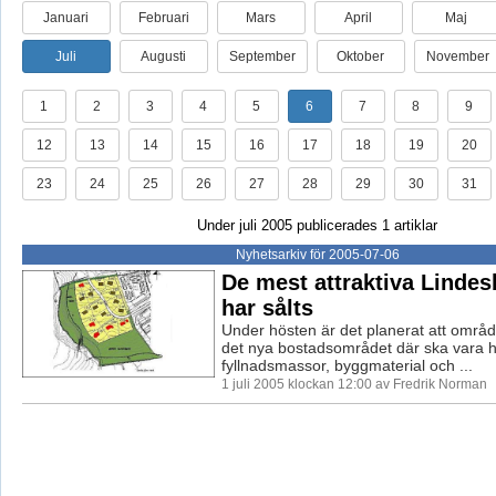
Januari
Februari
Mars
April
Maj
Juli
Augusti
September
Oktober
November
1
2
3
4
5
6
7
8
9
12
13
14
15
16
17
18
19
20
23
24
25
26
27
28
29
30
31
Under juli 2005 publicerades 1 artiklar
Nyhetsarkiv för 2005-07-06
De mest attraktiva Linde
har sålts
Under hösten är det planerat att områ
det nya bostadsområdet där ska vara he
fyllnadsmassor, byggmaterial och ...
1 juli 2005 klockan 12:00 av Fredrik Norman